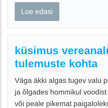
Loe edasi
küsimus vereanal
tulemuste kohta
Väga äkki algas tugev valu 
ja õlgades hommikul voodist
või peale pikemat paigalolek