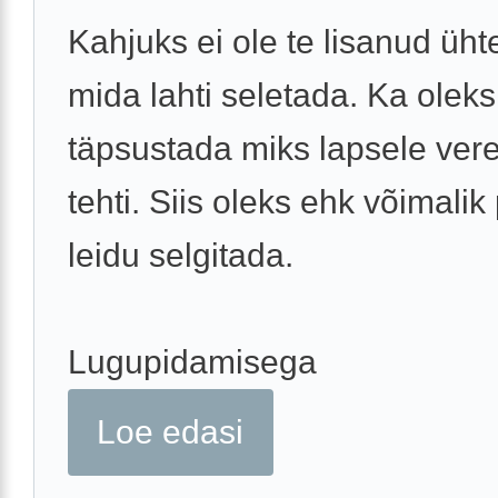
Kahjuks ei ole te lisanud ühte
mida lahti seletada. Ka oleks
täpsustada miks lapsele ver
tehti. Siis oleks ehk võimali
leidu selgitada.
Lugupidamisega
Loe edasi