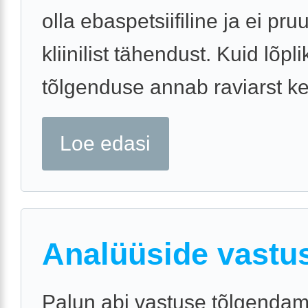
olla ebaspetsiifiline ja ei pr
kliinilist tähendust. Kuid lõpli
tõlgenduse annab raviarst ke
Loe edasi
Analüüside vastu
Palun abi vastuse tõlgendam