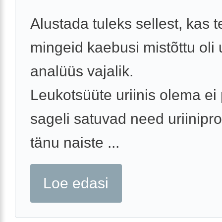
Alustada tuleks sellest, kas t
mingeid kaebusi mistõttu oli u
analüüs vajalik.
Leukotsüüte uriinis olema ei 
sageli satuvad need uriinipro
tänu naiste ...
Loe edasi