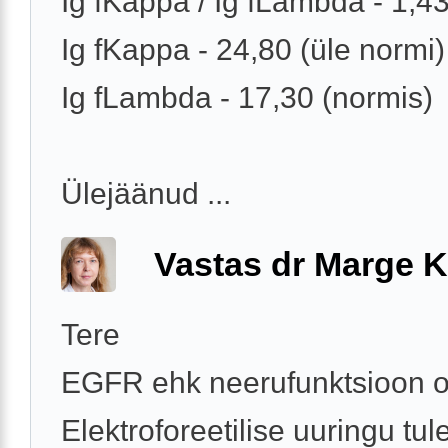
Ig fKappa / Ig fLambda - 1,4
Ig fKappa - 24,80 (üle normi)
Ig fLambda - 17,30 (normis)
Ülejäänud ...
Vastas dr Marge K
Tere
EGFR ehk neerufunktsioon o
Elektroforeetilise uuringu tu