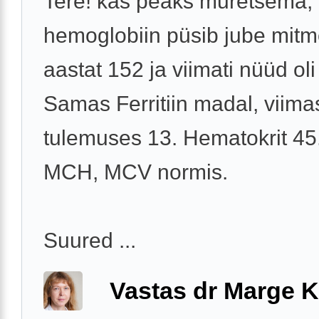
Tere! kas peaks muretsema, 
hemoglobiin püsib jube mit
aastat 152 ja viimati nüüd oli
Samas Ferritiin madal, viima
tulemuses 13. Hematokrit 45
MCH, MCV normis.
Suured ...
Vastas dr Marge K