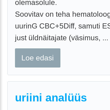
olemasolule.
Soovitav on teha hematoloog
uurinG CBC+5Diff, samuti E
just üldnäitajate (väsimus, ...
Loe edasi
uriini analüüs