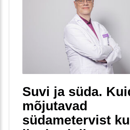
Suvi ja süda. Ku
mõjutavad
südametervist k