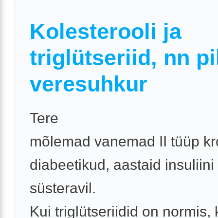
Kolesterooli ja
triglütseriid, nn p
veresuhkur
Tere
mõlemad vanemad II tüüp kr
diabeetikud, aastaid insuliini
süsteravil.
Kui triglütseriidid on normis, 