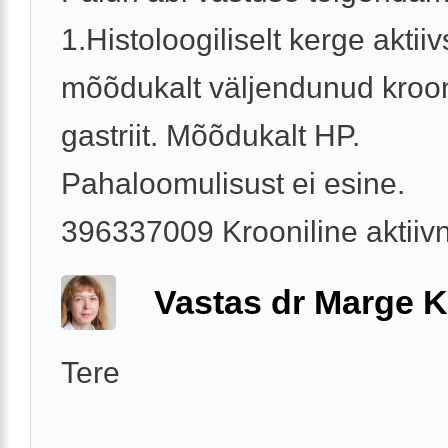
1.Histoloogiliselt kerge akti
mõõdukalt väljendunud kroon
gastriit. Mõõdukalt HP.
Pahaloomulisust ei esine.
396337009 Krooniline aktiivne
Vastas dr Marge K
Tere