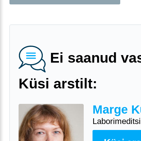
Ei saanud va
Küsi arstilt:
Marge K
Laborimeditsii