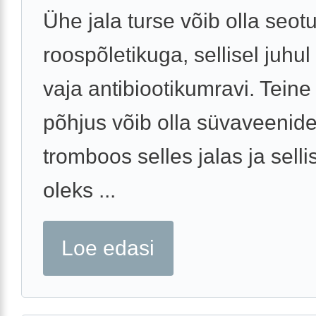
Ühe jala turse võib olla seot
roospõletikuga, sellisel juhul
vaja antibiootikumravi. Teine
põhjus võib olla süvaveenid
tromboos selles jalas ja selli
oleks ...
Loe edasi