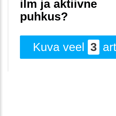
ilm ja aktiivne
puhkus?
Kuva veel
3
art