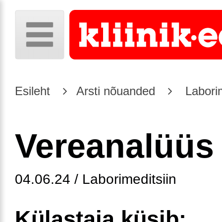
Esileht
Arsti nõuanded
Laborim
Vereanalüüs
04.06.24 / Laborimeditsiin
Külastaja küsib: