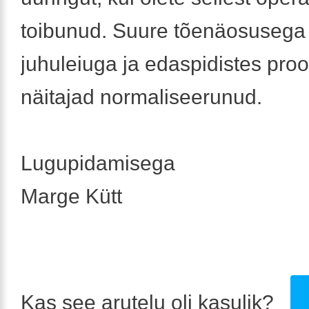
toibunud. Suure tõenäosusega
juhuleiuga ja edaspidistes pro
näitajad normaliseerunud.
Lugupidamisega
Marge Kütt
Kas see arutelu oli kasulik?