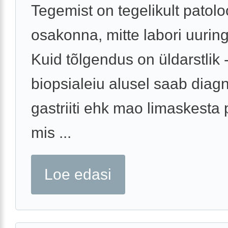
Tegemist on tegelikult patolo
osakonna, mitte labori uurin
Kuid tõlgendus on üldarstlik 
biopsialeiu alusel saab diag
gastriiti ehk mao limaskesta 
mis ...
Loe edasi