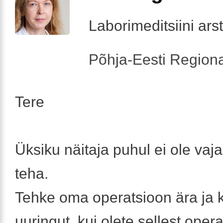
Laborimeditsiini arst
Põhja-Eesti Regiona
Tere
Üksiku näitaja puhul ei ole vaj
teha.
Tehke oma operatsioon ära ja 
uuringut, kui olete sellest opera