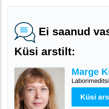
Ei saanud va
Küsi arstilt:
Marge K
Laborimeditsii
Küsi arst