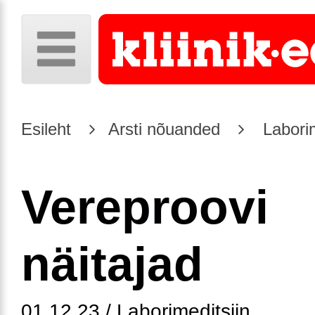
Esileht
Arsti nõuanded
Laborim
Vereproovi
näitajad
01.12.23 / Laborimeditsiin