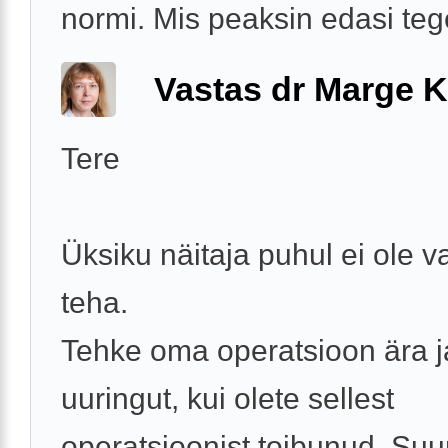
normi. Mis peaksin edasi t
Vastas dr Marge K
Tere
Üksiku näitaja puhul ei ole v
teha.
Tehke oma operatsioon ära j
uuringut, kui olete sellest
operatsioonist toibunud. Suu