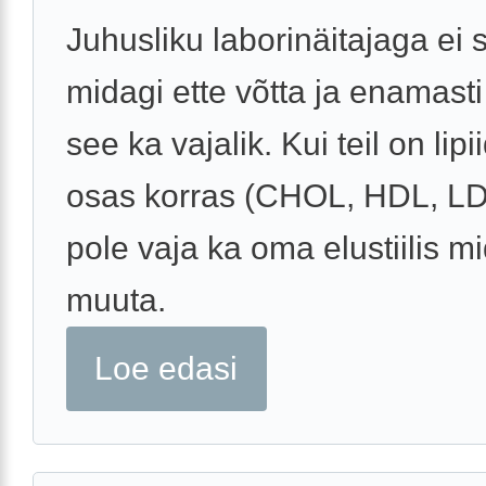
Juhusliku laborinäitajaga ei 
midagi ette võtta ja enamasti
see ka vajalik. Kui teil on lip
osas korras (CHOL, HDL, LDL
pole vaja ka oma elustiilis m
muuta.
Loe edasi