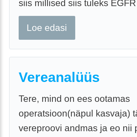
siis millised siis tuleks EGFR 
Loe edasi
Vereanalüüs
Tere, mind on ees ootamas
operatsioon(näpul kasvaja) t
vereproovi andmas ja eo nii p