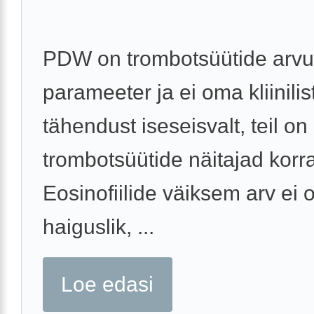
PDW on trombotsüütide arvu
parameeter ja ei oma kliinilis
tähendust iseseisvalt, teil on
trombotsüütide näitajad korr
Eosinofiilide väiksem arv ei 
haiguslik, ...
Loe edasi