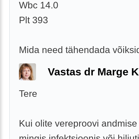
Wbc 14.0
Plt 393
Mida need tähendada võiksid
Vastas dr Marge K
Tere
Kui olite vereproovi andmise 
mingis infektsioonis või hiljut