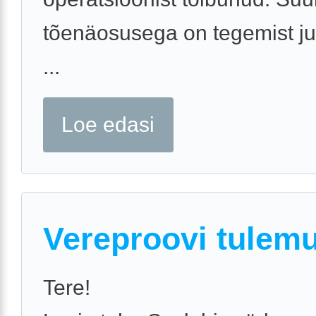
tõenäosusega on tegemist j
...
Loe edasi
Vereproovi tulem
Tere!