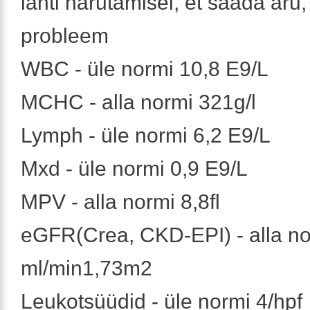
lahti harutamisel, et saada aru
probleem
WBC - üle normi 10,8 E9/L
MCHC - alla normi 321g/l
Lymph - üle normi 6,2 E9/L
Mxd - üle normi 0,9 E9/L
MPV - alla normi 8,8fl
eGFR(Crea, CKD-EPI) - alla no
ml/min1,73m2
Leukotsüüdid - üle normi 4/hpf