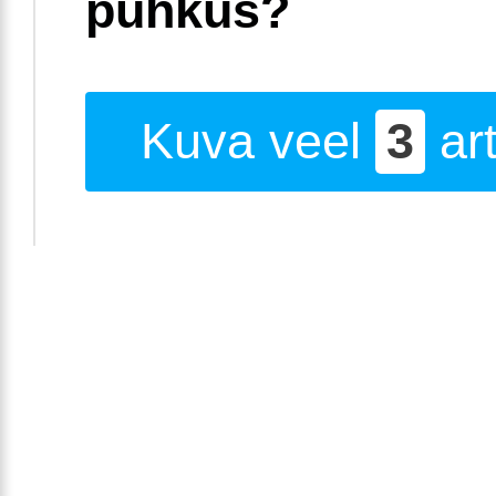
puhkus?
Kuva veel
3
art