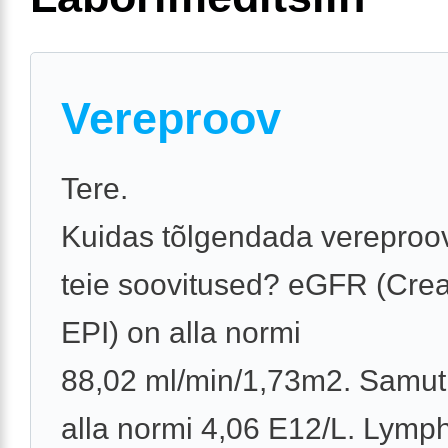
Vereproov
Tere.
Kuidas tõlgendada vereproov
teie soovitused? eGFR (Cre
EPI) on alla normi
88,02 ml/min/1,73m2. Samu
alla normi 4,06 E12/L. Lymph