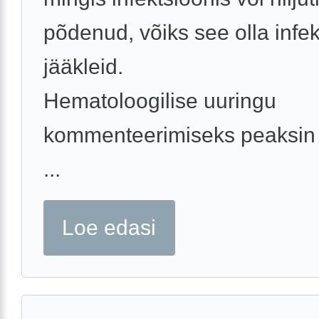
põdenud, võiks see olla infek
jääkleid.
Hematoloogilise uuringu
kommenteerimiseks peaksi
...
Loe edasi