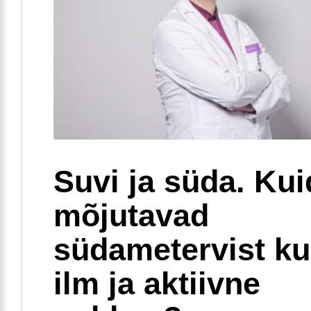
Suvi ja süda. Ku
mõjutavad
südametervist k
ilm ja aktiivne