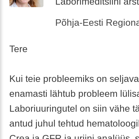
Laborimeditsiini arst
Põhja-Eesti Regiona
Tere
Kui teie probleemiks on seljaval
enamasti lähtub probleem lüli
Laboriuuringutel on siin vähe t
antud juhul tehtud hematoloogil
Crea ja GFR ja uriini analüüs,