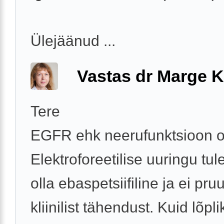
Ülejäänud ...
Vastas dr Marge K
Tere
EGFR ehk neerufunktsioon o
Elektroforeetilise uuringu tu
olla ebaspetsiifiline ja ei pr
kliinilist tähendust. Kuid lõpli