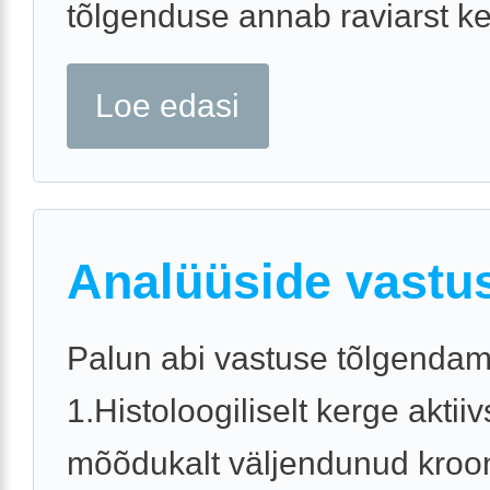
tõlgenduse annab raviarst ke
Loe edasi
Analüüside vastu
Palun abi vastuse tõlgendam
1.Histoloogiliselt kerge akti
mõõdukalt väljendunud kroon