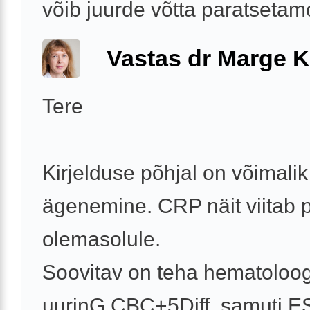
võib juurde võtta paratsetamol
Vastas dr Marge K
Tere
Kirjelduse põhjal on võimalik
ägenemine. CRP näit viitab p
olemasolule.
Soovitav on teha hematoloog
uurinG CBC+5Diff, samuti E