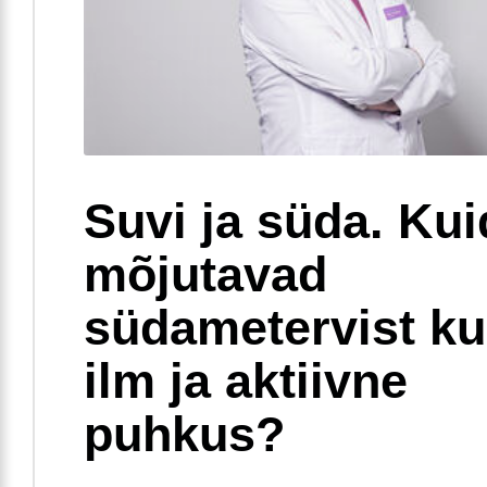
Suvi ja süda. Ku
mõjutavad
südametervist k
ilm ja aktiivne
puhkus?