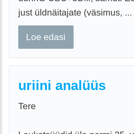
just üldnäitajate (väsimus, ...
Loe edasi
uriini analüüs
Tere