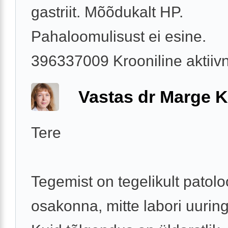
gastriit. Mõõdukalt HP.
Pahaloomulisust ei esine.
396337009 Krooniline aktiivne
Vastas dr Marge K
Tere
Tegemist on tegelikult patolo
osakonna, mitte labori uurin