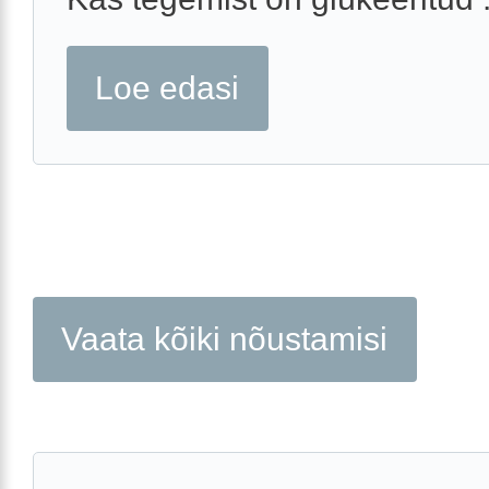
Loe edasi
Vaata kõiki nõustamisi