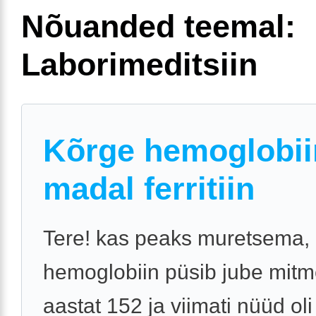
Nõuanded teemal:
Laborimeditsiin
Kõrge hemoglobii
madal ferritiin
Tere! kas peaks muretsema, 
hemoglobiin püsib jube mit
aastat 152 ja viimati nüüd oli