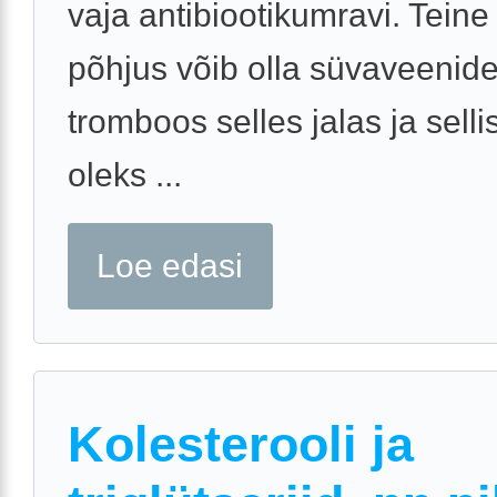
vaja antibiootikumravi. Teine
põhjus võib olla süvaveenid
tromboos selles jalas ja selli
oleks ...
Loe edasi
Kolesterooli ja