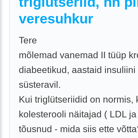
triglütseriid, nn p
veresuhkur
Tere
mõlemad vanemad II tüüp kr
diabeetikud, aastaid insuliini
süsteravil.
Kui triglütseriidid on normis, 
kolesterooli näitajad ( LDL ja
tõusnud - mida siis ette võtta?