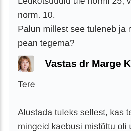
Leukotsüüdid üle normi 25, 
norm. 10.
Palun millest see tuleneb ja
pean tegema?
Vastas dr Marge K
Tere
Alustada tuleks sellest, kas t
mingeid kaebusi mistõttu oli u