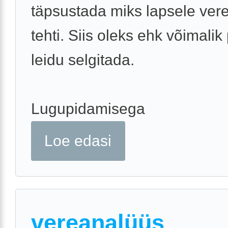
täpsustada miks lapsele ver
tehti. Siis oleks ehk võimali
leidu selgitada.
Lugupidamisega
Loe edasi
vereanalüüs