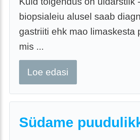
Kuid tõlgendus on üldarstlik 
biopsialeiu alusel saab diag
gastriiti ehk mao limaskesta 
mis ...
Loe edasi
Südame puudulik