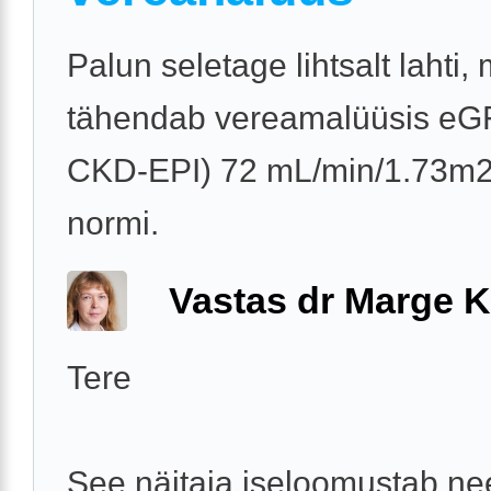
Palun seletage lihtsalt lahti,
tähendab vereamalüüsis eG
CKD-EPI) 72 mL/min/1.73m2,
normi.
Vastas dr Marge K
Tere
See näitaja iseloomustab n