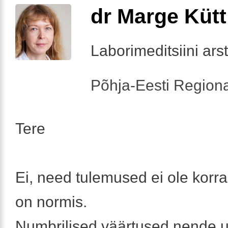
dr Marge Kütt
Laborimeditsiini arst
Põhja-Eesti Regiona
Tere
Ei, need tulemused ei ole korra
on normis.
Numbrilised väärtused nende u