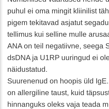
puhul ei oma mingit kliinilist tä
pigem tekitavad asjatut segadu
tellimus kui selline mulle arus
ANA on teil negatiivne, seega
dsDNA ja U1RP uuringud ei ol
näidustatud.
Suurenenud on hoopis üld IgE.
on allergiline taust, kuid täpsu
hinnanguks oleks vaja teada m