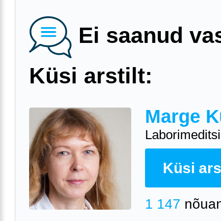
Ei saanud va
Küsi arstilt:
Marge K
Laborimeditsii
Küsi arst
1 147
nõuan