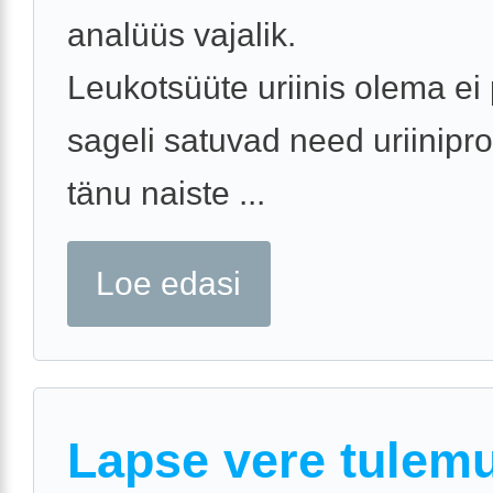
analüüs vajalik.
Leukotsüüte uriinis olema ei 
sageli satuvad need uriinipro
tänu naiste ...
Loe edasi
Lapse vere tulem