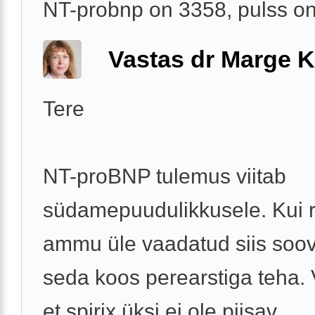
NT-probnp on 3358, pulss o
Vastas dr Marge K
Tere
NT-proBNP tulemus viitab
südamepuudulikkusele. Kui r
ammu üle vaadatud siis soov
seda koos perearstiga teha. 
et spirix üksi ei ole piisav.