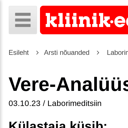
Esileht
Arsti nõuanded
Laborim
Vere-Analüü
03.10.23 / Laborimeditsiin
Külastaja küsib: