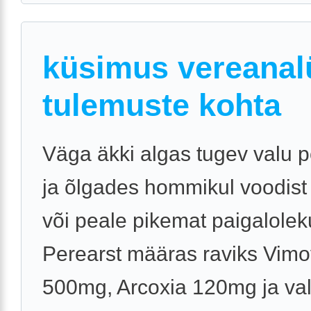
küsimus vereanal
tulemuste kohta
Väga äkki algas tugev valu 
ja õlgades hommikul voodist
või peale pikemat paigalolek
Perearst määras raviks Vim
500mg, Arcoxia 120mg ja val