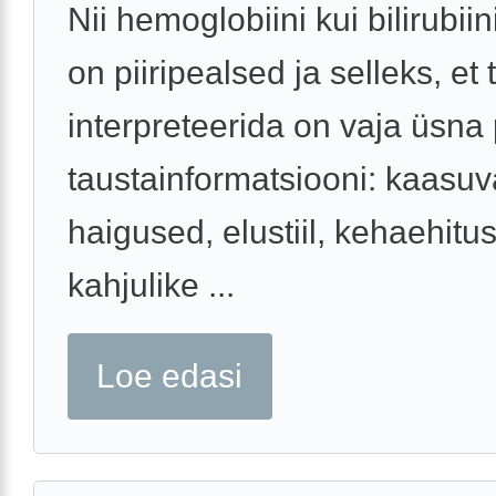
Nii hemoglobiini kui bilirubii
on piiripealsed ja selleks, et
interpreteerida on vaja üsna 
taustainformatsiooni: kaasu
haigused, elustiil, kehaehitus
kahjulike ...
Loe edasi