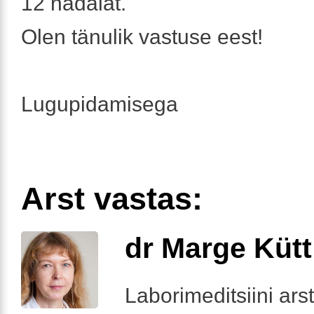
12 nädalat.
Olen tänulik vastuse eest!
Lugupidamisega
Arst vastas:
dr Marge Kütt
Laborimeditsiini arst