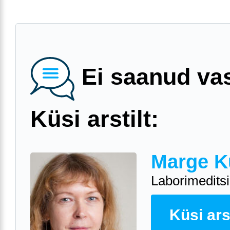
Ei saanud va
Küsi arstilt:
Marge K
Laborimeditsii
Küsi arst