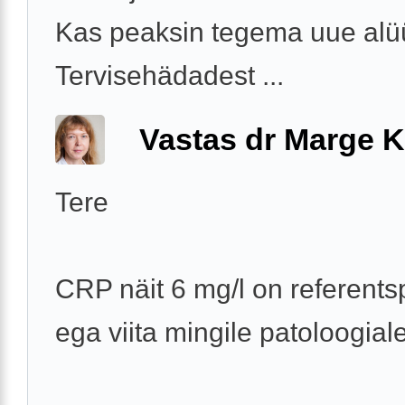
Kas peaksin tegema uue alü
Tervisehädadest ...
Vastas dr Marge K
Tere
CRP näit 6 mg/l on referentsp
ega viita mingile patoloogiale