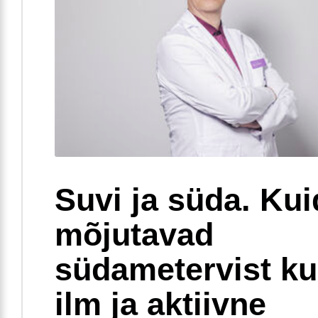
Suvi ja süda. Ku
mõjutavad
südametervist k
ilm ja aktiivne