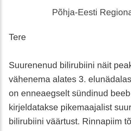
Põhja-Eesti Regiona
Tere
Suurenenud bilirubiini näit pea
vähenema alates 3. elunädalas
on enneaegselt sündinud beebid
kirjeldatakse pikemaajalist su
bilirubiini väärtust. Rinnapiim 