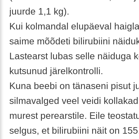
juurde 1,1 kg).
Kui kolmandal elupäeval haigla
saime mõõdeti bilirubiini näidu
Lastearst lubas selle näiduga 
kutsunud järelkontrolli.
Kuna beebi on tänaseni pisut 
silmavalged veel veidi kollakad
murest perearstile. Eile teosta
selgus, et bilirubiini näit on 1