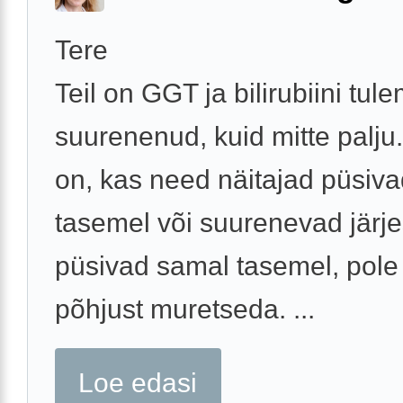
Tere
Teil on GGT ja bilirubiini tu
suurenenud, kuid mitte palju.
on, kas need näitajad püsiv
tasemel või suurenevad järje
püsivad samal tasemel, pole
põhjust muretseda. ...
Loe edasi