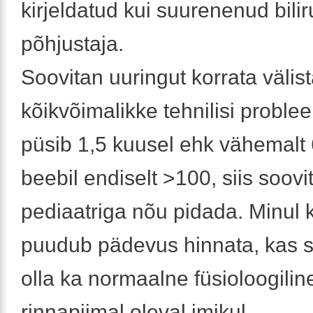
kirjeldatud kui suurenenud bilir
põhjustaja.
Soovitan uuringut korrata väli
kõikvõimalikke tehnilisi proble
püsib 1,5 kuusel ehk vähemalt
beebil endiselt >100, siis soovit
pediaatriga nõu pidada. Minul 
puudub pädevus hinnata, kas s
olla ka normaalne füsioloogiline
rinnapiimal oleval imikul.