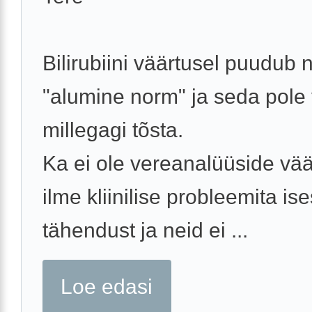
Bilirubiini väärtusel puudub 
"alumine norm" ja seda pole 
millegagi tõsta.
Ka ei ole vereanalüüside vää
ilme kliinilise probleemita is
tähendust ja neid ei ...
Loe edasi