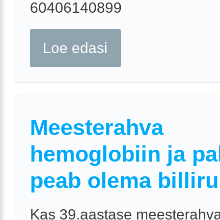
60406140899
Loe edasi
Meesterahva
hemoglobiin ja pa
peab olema billiru
Kas 39.aastase meesterahv