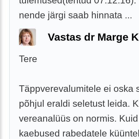
tulemused(tehtud 07.12.16).
nende järgi saab hinnata ...
Vastas dr Marge K
Tere
Täppverevalumitele ei oska s
põhjul eraldi seletust leida. 
vereanalüüs on normis. Kuid 
kaebused rabedatele küüntel