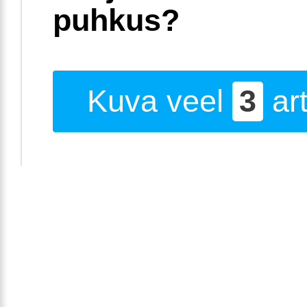
puhkus?
Kuva veel
3
art