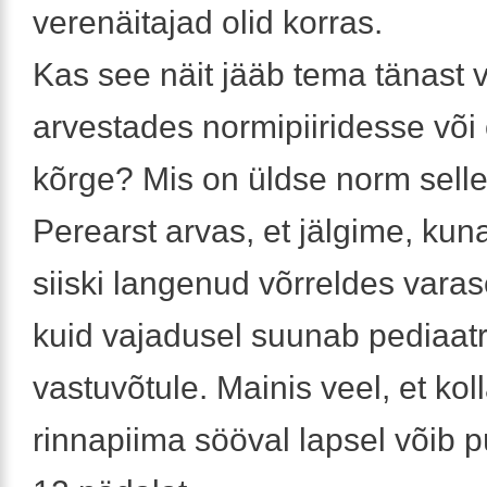
verenäitajad olid korras.
Kas see näit jääb tema tänast 
arvestades normipiiridesse või 
kõrge? Mis on üldse norm sell
Perearst arvas, et jälgime, kun
siiski langenud võrreldes vara
kuid vajadusel suunab pediaatr
vastuvõtule. Mainis veel, et kol
rinnapiima sööval lapsel võib p