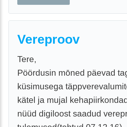
Vereproov
Tere,
Pöördusin mōned päevad ta
küsimusega täppverevalumit
kätel ja mujal kehapiirkonda
nüüd digiloost saadud verep