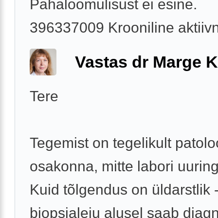
Pahaloomulisust ei esine.
396337009 Krooniline aktiivne
Vastas dr Marge K
Tere
Tegemist on tegelikult patolo
osakonna, mitte labori uurin
Kuid tõlgendus on üldarstlik 
biopsialeiu alusel saab diag