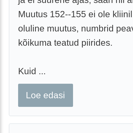
Muutus 152--155 ei ole kliinil
oluline muutus, numbrid pea
kõikuma teatud piirides.
Kuid ...
Loe edasi