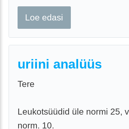
Loe edasi
uriini analüüs
Tere
Leukotsüüdid üle normi 25, 
norm. 10.