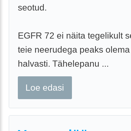
seotud.
EGFR 72 ei näita tegelikult s
teie neerudega peaks olema
halvasti. Tähelepanu ...
Loe edasi