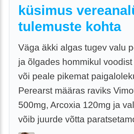
küsimus vereanal
tulemuste kohta
Väga äkki algas tugev valu 
ja õlgades hommikul voodist
või peale pikemat paigalolek
Perearst määras raviks Vim
500mg, Arcoxia 120mg ja val
võib juurde võtta paratsetamol