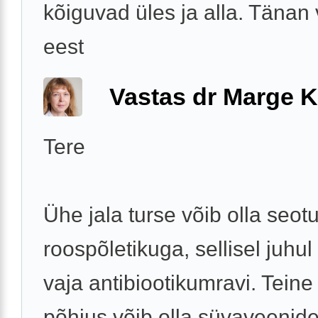
kõiguvad üles ja alla. Tänan
eest
Vastas dr Marge K
Tere
Ühe jala turse võib olla seot
roospõletikuga, sellisel juhul
vaja antibiootikumravi. Teine
põhjus võib olla süvaveenid