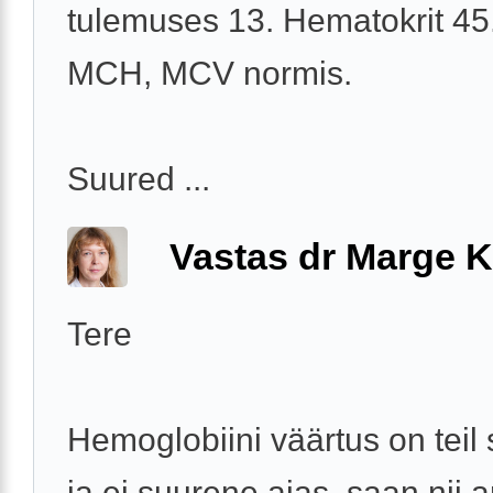
tulemuses 13. Hematokrit 45
MCH, MCV normis.
Suured ...
Vastas dr Marge K
Tere
Hemoglobiini väärtus on teil 
ja ei suurene ajas, saan nii a