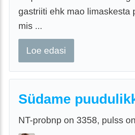
gastriiti ehk mao limaskesta 
mis ...
Loe edasi
Südame puudulik
NT-probnp on 3358, pulss o