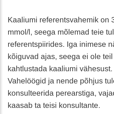
Kaaliumi referentsvahemik on 3
mmol/l, seega mõlemad teie t
referentspiirides. Iga inimese n
kõiguvad ajas, seega ei ole teil
kahtlustada kaaliumi vähesust.
Vahelöögid ja nende põhjus tu
konsulteerida perearstiga, vaj
kaasab ta teisi konsultante.