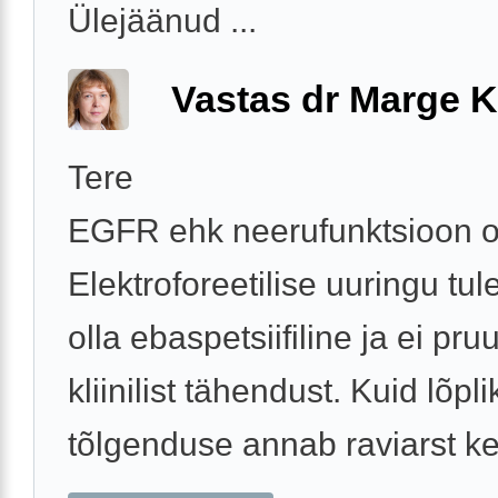
Ülejäänud ...
Vastas dr Marge K
Tere
EGFR ehk neerufunktsioon o
Elektroforeetilise uuringu tu
olla ebaspetsiifiline ja ei pr
kliinilist tähendust. Kuid lõpli
tõlgenduse annab raviarst ke