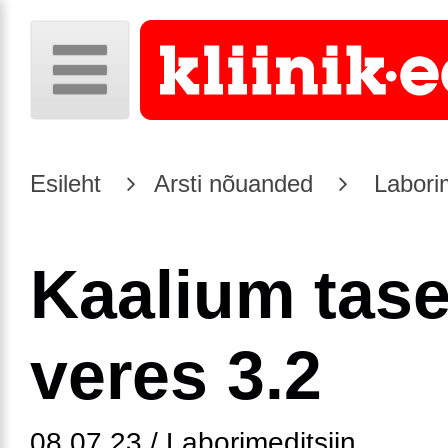
Esileht
Arsti nõuanded
Laborim
Kaalium tas
veres 3.2
08.07.23 / Laborimeditsiin