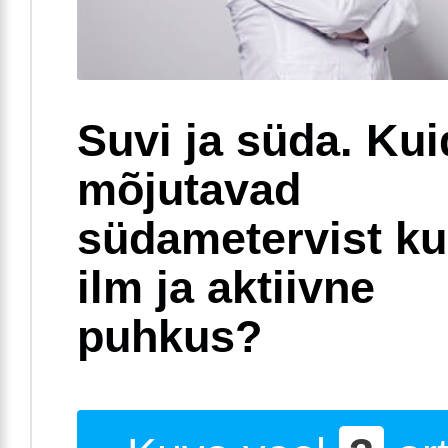
Suvi ja süda. Ku
mõjutavad
südametervist k
ilm ja aktiivne
puhkus?