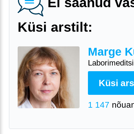
Ei saanud va
Küsi arstilt:
Marge K
Laborimeditsii
Küsi arst
1 147
nõuan