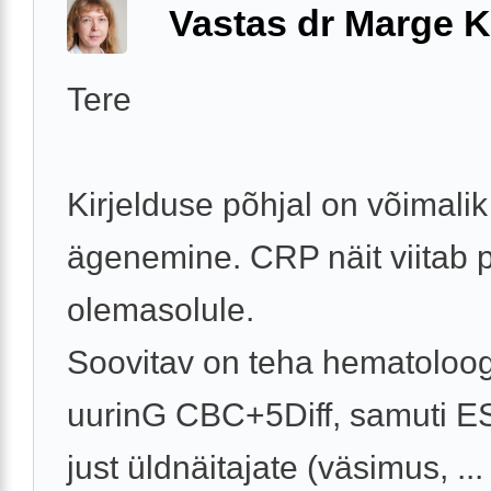
Vastas dr Marge K
Tere
Kirjelduse põhjal on võimalik
ägenemine. CRP näit viitab p
olemasolule.
Soovitav on teha hematoloog
uurinG CBC+5Diff, samuti E
just üldnäitajate (väsimus, ...