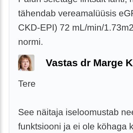
tähendab vereamalüüsis eG
CKD-EPI) 72 mL/min/1.73m2,
normi.
Vastas dr Marge K
Tere
See näitaja iseloomustab n
funktsiooni ja ei ole köhaga 