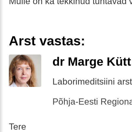
Mulle on ka tekkinud tuntavad 
Arst vastas:
dr Marge Kütt
Laborimeditsiini arst
Põhja-Eesti Regiona
Tere