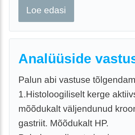
Loe edasi
Analüüside vastu
Palun abi vastuse tõlgendam
1.Histoloogiliselt kerge akti
mõõdukalt väljendunud kroon
gastriit. Mõõdukalt HP.