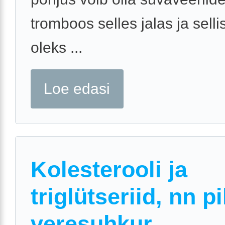
tromboos selles jalas ja selli
oleks ...
Loe edasi
Kolesterooli ja
triglütseriid, nn p
veresuhkur