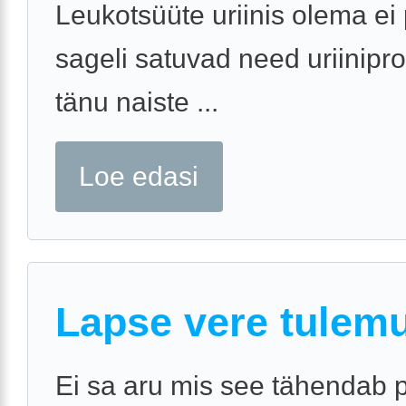
Leukotsüüte uriinis olema ei 
sageli satuvad need uriinipro
tänu naiste ...
Loe edasi
Lapse vere tulem
Ei sa aru mis see tähendab 