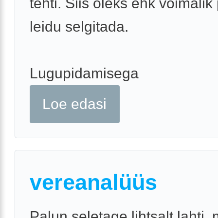
tehti. Siis oleks ehk võimali
leidu selgitada.
Lugupidamisega
Loe edasi
vereanalüüs
Palun seletage lihtsalt lahti,