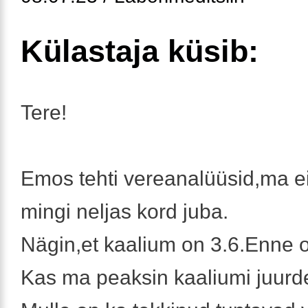
Külastaja küsib:
Tere!
Emos tehti vereanalüüsid,ma ei 
mingi neljas kord juba.
Nägin,et kaalium on 3.6.Enne o
Kas ma peaksin kaaliumi juurd