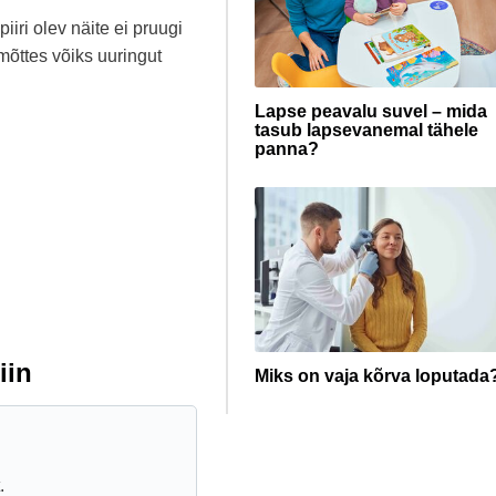
iiri olev näite ei pruugi
mõttes võiks uuringut
Lapse peavalu suvel – mida
tasub lapsevanemal tähele
panna?
iin
Miks on vaja kõrva loputada
.