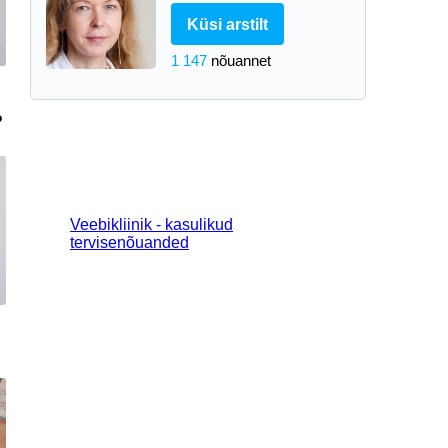
Küsi arstilt
1 147
nõuannet
?
Veebikliinik - kasulikud
tervisenõuanded