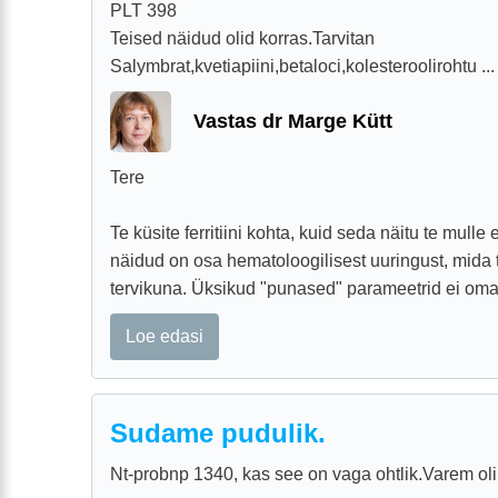
PLT 398
Teised näidud olid korras.Tarvitan
Salymbrat,kvetiapiini,betaloci,kolesteroolirohtu ...
Vastas dr Marge Kütt
Tere
Te küsite ferritiini kohta, kuid seda näitu te mull
näidud on osa hematoloogilisest uuringust, mida 
tervikuna. Üksikud "punased" parameetrid ei oma 
Loe edasi
Sudame pudulik.
Nt-probnp 1340, kas see on vaga ohtlik.Varem oli 