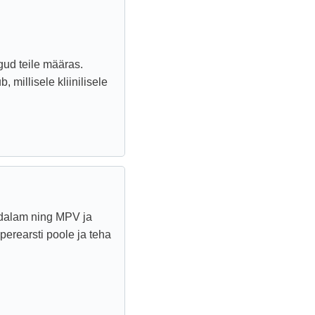
gud teile määras.
 millisele kliinilisele
adalam ning MPV ja
erearsti poole ja teha