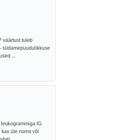
 väärtust tuleb
a - südamepuudulikkuse
sed ...
e leukogrammiga IG
n kas üle normi või
ndab ...