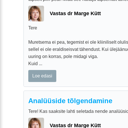
Vastas dr Marge Kütt
Tere
Muretsema ei pea, tegemist ei ole kliiniliselt olul
sellel ei ole eraldiseisvat tähendust. Kui ülejään
uuring on korras, pole midagi viga.
Kuid ...
Loe edasi
Analüüside tõlgendamine
Tere! Kas saaksite lahti seletada nende analüüsi
Vastas dr Marge Kütt