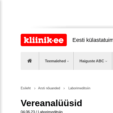
Eesti külastatu
Teemalehed
Haiguste ABC
Esileht
Arsti nõuanded
Laborimeditsiin
Vereanalüüsid
04.06.23 / Laborimeditsiin