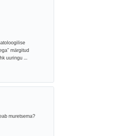
atoloogilise
ega" märgitud
hk uuringu ...
t peab muretsema?