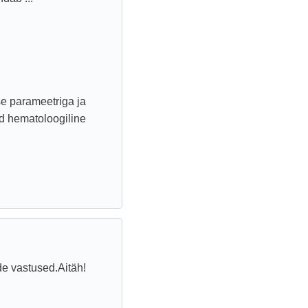
ise parameetriga ja
ud hematoloogiline
de vastused.Aitäh!