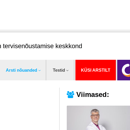
im tervisenõustamise keskkond
Arsti nõuanded
Testid
KÜSI ARSTILT
Viimased: