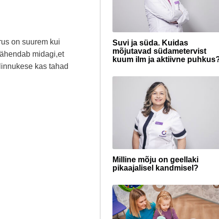
rus on suurem kui
Suvi ja süda. Kuidas
mõjutavad südametervist
 tähendab midagi,et
kuum ilm ja aktiivne puhkus
 linnukese kas tahad
Milline mõju on geellaki
pikaajalisel kandmisel?