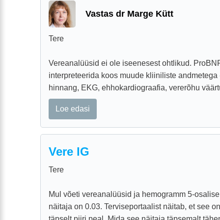
Vastas dr Marge Kütt
Tere
Vereanalüüsid ei ole iseenesest ohtlikud. ProBNP
interpreteerida koos muude kliiniliste andmeteg
hinnang, EKG, ehhokardiograafia, vererõhu väärtu
Loe edasi
Vere IG
Tere
Mul võeti vereanalüüsid ja hemogramm 5-osalis
näitaja on 0.03. Terviseportaalist näitab, et see o
täpselt piiri peal. Mida see näitaja täpsemalt tähe