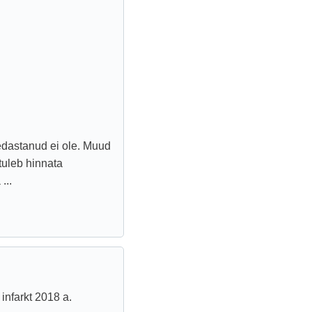
e edastanud ei ole. Muud
tuleb hinnata
...
infarkt 2018 a.