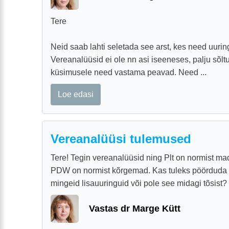
Tere
Neid saab lahti seletada see arst, kes need uurin
Vereanalüüsid ei ole nn asi iseeneses, palju sõltub,
küsimusele need vastama peavad. Need ...
Loe edasi
Vereanalüüsi tulemused
Tere! Tegin vereanalüüsid ning Plt on normist m
PDW on normist kõrgemad. Kas tuleks pöörduda p
mingeid lisauuringuid või pole see midagi tõsist?
Vastas dr Marge Kütt