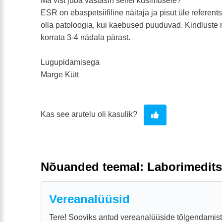
Ma vist juba vastasin sellel küsimusele?
ESR on ebaspetsiifiline näitaja ja pisut üle referentsp
olla patoloogia, kui kaebused puuduvad. Kindluste 
korrata 3-4 nädala pärast.
Lugupidamisega
Marge Kütt
Kas see arutelu oli kasulik?
Nõuanded teemal: Laborimedits
Vereanalüüsid
Tere! Sooviks antud vereanalüüside tõlgendamist