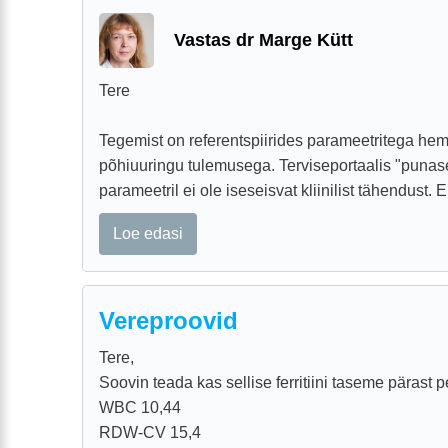
Vastas dr Marge Kütt
Tere
Tegemist on referentspiirides parameetritega hem
põhiuuringu tulemusega. Terviseportaalis "punas
parameetril ei ole iseseisvat kliinilist tähendust. E
Loe edasi
Vereproovid
Tere,
Soovin teada kas sellise ferritiini taseme päras
WBC 10,44
RDW-CV 15,4