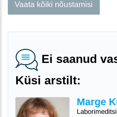
Vaata kõiki nõustamisi
Ei saanud va
Küsi arstilt:
Marge K
Laborimeditsii