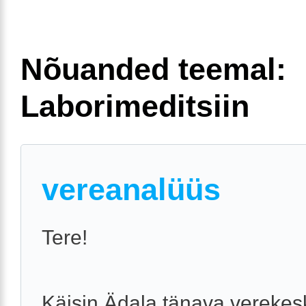
Nõuanded teemal:
Laborimeditsiin
vereanalüüs
Tere!
Käisin Ädala tänava vereke