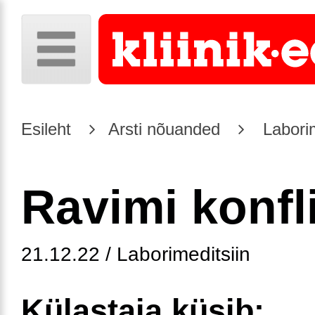
Esileht
Arsti nõuanded
Laborim
Ravimi konfli
21.12.22 / Laborimeditsiin
Külastaja küsib: