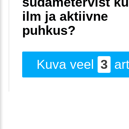
südametervist k
ilm ja aktiivne
puhkus?
Kuva veel
3
art