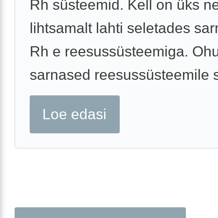
Rh süsteemid. Kell on üks nei
lihtsamalt lahti seletades sa
Rh e reesussüsteemiga. Oh
sarnased reesussüsteemile st.
Loe edasi