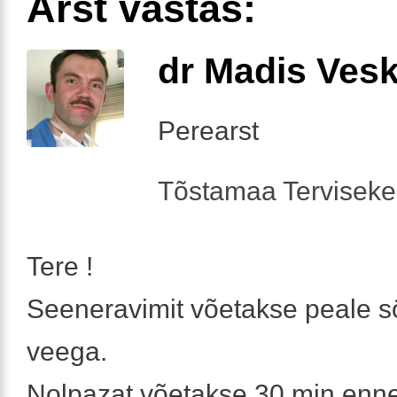
Arst vastas:
dr Madis Ves
Perearst
Tõstamaa Tervisek
Tere !
Seeneravimit võetakse peale sö
veega.
Nolpazat võetakse 30 min enne