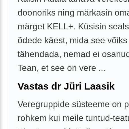
doonoriks ning märkasin oma
märget KELL+. Küsisin seals
õdede käest, mida see võiks
tähendada, nemad ei osanud
Tean, et see on vere ...
Vastas dr Jüri Laasik
Veregruppide süsteeme on p
rohkem kui meile tuntud-teat