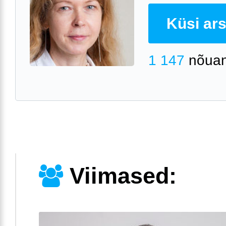
Küsi arst
1 147
nõuan
Viimased: