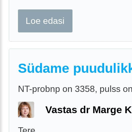
Loe edasi
Südame puudulik
NT-probnp on 3358, pulss o
Vastas dr Marge K
Tere