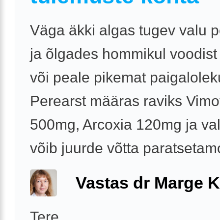
Väga äkki algas tugev valu 
ja õlgades hommikul voodist
või peale pikemat paigalolek
Perearst määras raviks Vim
500mg, Arcoxia 120mg ja val
võib juurde võtta paratsetamol
Vastas dr Marge K
Tere