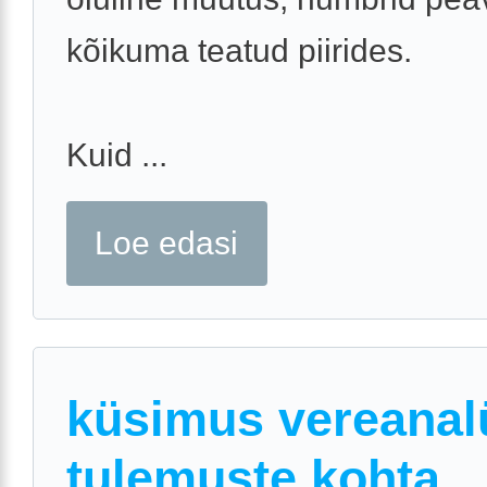
kõikuma teatud piirides.
Kuid ...
Loe edasi
küsimus vereanal
tulemuste kohta