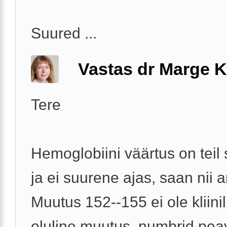
Suured ...
Vastas dr Marge K
Tere
Hemoglobiini väärtus on teil 
ja ei suurene ajas, saan nii a
Muutus 152--155 ei ole kliinil
oluline muutus, numbrid pea