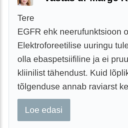
Tere
EGFR ehk neerufunktsioon o
Elektroforeetilise uuringu tu
olla ebaspetsiifiline ja ei pr
kliinilist tähendust. Kuid lõpli
tõlgenduse annab raviarst ke
Loe edasi