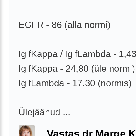
EGFR - 86 (alla normi)
Ig fKappa / Ig fLambda - 1,4
Ig fKappa - 24,80 (üle normi)
Ig fLambda - 17,30 (normis)
Ülejäänud ...
Vastas dr Marge K