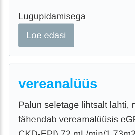
Lugupidamisega
Loe edasi
vereanalüüs
Palun seletage lihtsalt lahti,
tähendab vereamalüüsis eG
CKD-EPI) 72 mL/min/1.73m2,