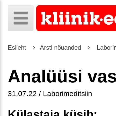
Esileht
Arsti nõuanded
Laborim
Analüüsi va
31.07.22 / Laborimeditsiin
Külastaja küsib: