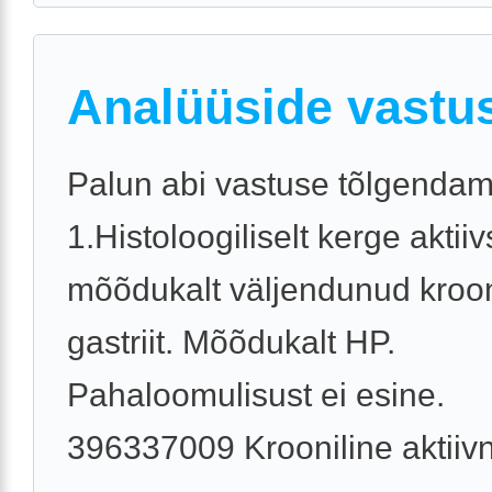
Analüüside vastu
Palun abi vastuse tõlgendam
1.Histoloogiliselt kerge akti
mõõdukalt väljendunud kroon
gastriit. Mõõdukalt HP.
Pahaloomulisust ei esine.
396337009 Krooniline aktiivne