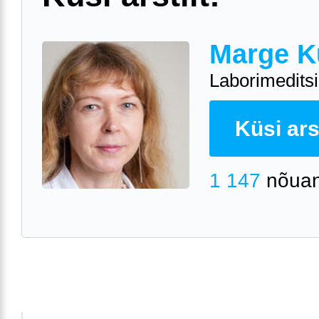
Marge K
Laborimeditsii
Küsi arst
1 147
nõuan