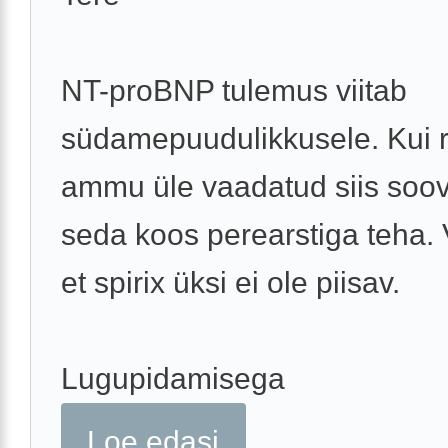
NT-proBNP tulemus viitab
südamepuudulikkusele. Kui r
ammu üle vaadatud siis soov
seda koos perearstiga teha. 
et spirix üksi ei ole piisav.
Lugupidamisega
Loe edasi