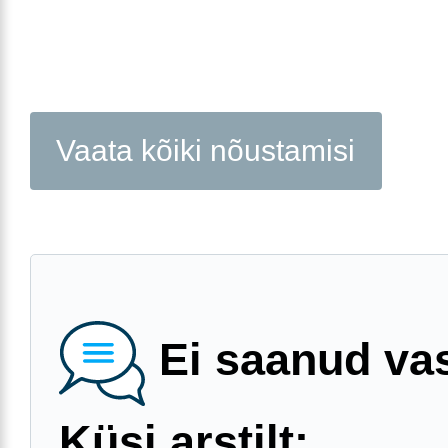
Vaata kõiki nõustamisi
Ei saanud va
Küsi arstilt: