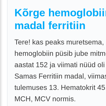
Kõrge hemoglobii
madal ferritiin
Tere! kas peaks muretsema, 
hemoglobiin püsib jube mit
aastat 152 ja viimati nüüd oli
Samas Ferritiin madal, viima
tulemuses 13. Hematokrit 45
MCH, MCV normis.