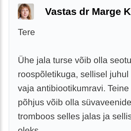
Vastas dr Marge K
Tere
Ühe jala turse võib olla seot
roospõletikuga, sellisel juhul
vaja antibiootikumravi. Teine
põhjus võib olla süvaveenid
tromboos selles jalas ja selli
oleks ...