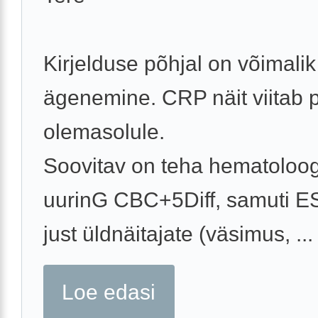
Kirjelduse põhjal on võimalik
ägenemine. CRP näit viitab p
olemasolule.
Soovitav on teha hematoloog
uurinG CBC+5Diff, samuti E
just üldnäitajate (väsimus, ...
Loe edasi