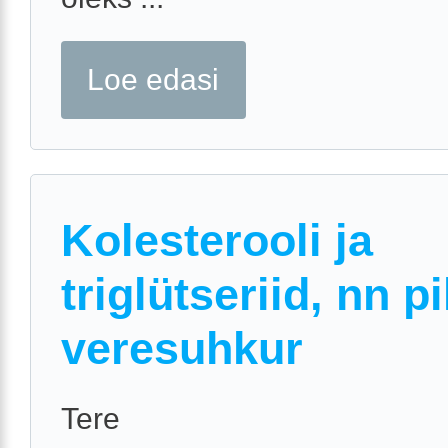
Loe edasi
Kolesterooli ja
triglütseriid, nn p
veresuhkur
Tere