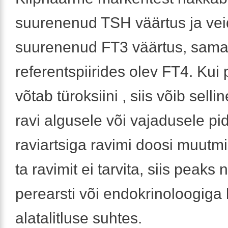
suurenenud TSH väärtus ja vei
suurenenud FT3 väärtus, sam
referentspiirides olev FT4. Kui 
võtab türoksiini , siis võib sellin
ravi algusele või vajadusele p
raviartsiga ravimi doosi muutmi
ta ravimit ei tarvita, siis peak
perearsti või endokrinoloogiga
alatalitluse suhtes.