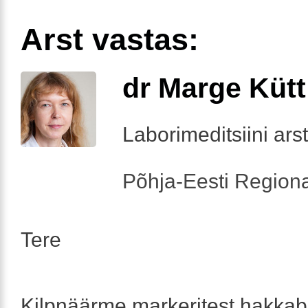
Arst vastas:
dr Marge Kütt
Laborimeditsiini arst
Põhja-Eesti Regiona
Tere
Kilpnäärme markeritest hakkab