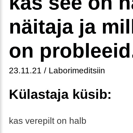
kas see on h
näitaja ja mi
on probleeid
23.11.21 / Laborimeditsiin
Külastaja küsib:
kas verepilt on halb