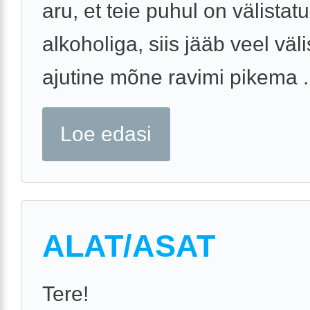
aru, et teie puhul on välistat
alkoholiga, siis jääb veel väl
ajutine mõne ravimi pikema .
Loe edasi
ALAT/ASAT
Tere!