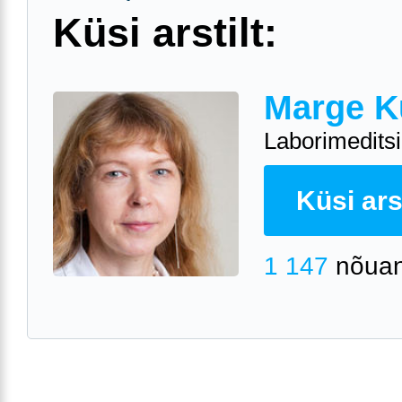
Küsi arstilt:
Marge K
Laborimeditsii
Küsi arst
1 147
nõuan