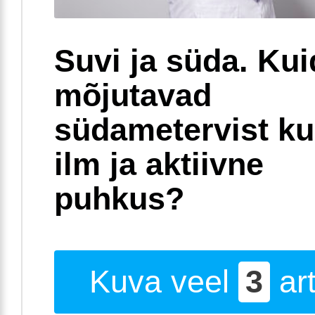
Suvi ja süda. Ku
mõjutavad
südametervist k
ilm ja aktiivne
puhkus?
Kuva veel
3
art