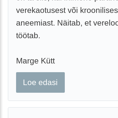
verekaotusest või kroonilises
aneemiast. Näitab, et verel
töötab.
Marge Kütt
Loe edasi