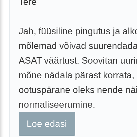
Tere
Jah, füüsiline pingutus ja alk
mõlemad võivad suurendada
ASAT väärtust. Soovitan uuri
mõne nädala pärast korrata,
ootuspärane oleks nende nä
normaliseerumine.
Loe edasi