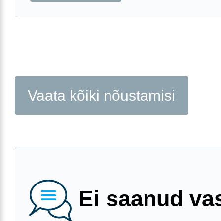
Vaata kõiki nõustamisi
Ei saanud va