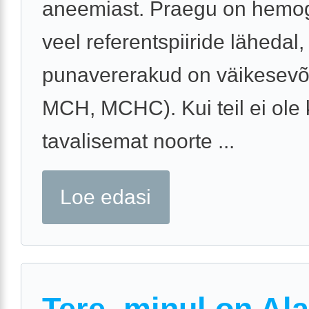
aneemiast. Praegu on hemog
veel referentspiiride lähedal,
punavererakud on väikesevõ
MCH, MCHC). Kui teil ei ole 
tavalisemat noorte ...
Loe edasi
Tere, minul on Ala