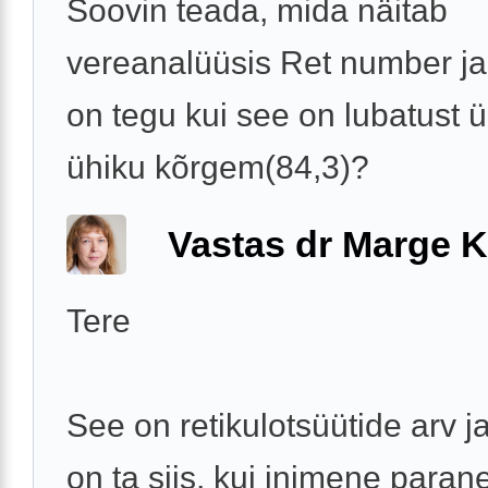
Soovin teada, mida näitab
vereanalüüsis Ret number ja
on tegu kui see on lubatust ü
ühiku kõrgem(84,3)?
Vastas dr Marge K
Tere
See on retikulotsüütide arv 
on ta siis, kui inimene paran