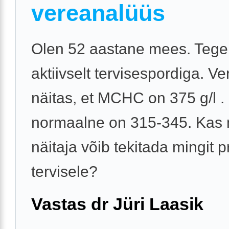
vereanalüüs
Olen 52 aastane mees. Tege
aktiivselt tervisespordiga. V
näitas, et MCHC on 375 g/l .
normaalne on 315-345. Kas
näitaja võib tekitada mingit 
tervisele?
Vastas dr Jüri Laasik