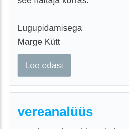
see näitaja korras.
Lugupidamisega
Marge Kütt
Loe edasi
vereanalüüs