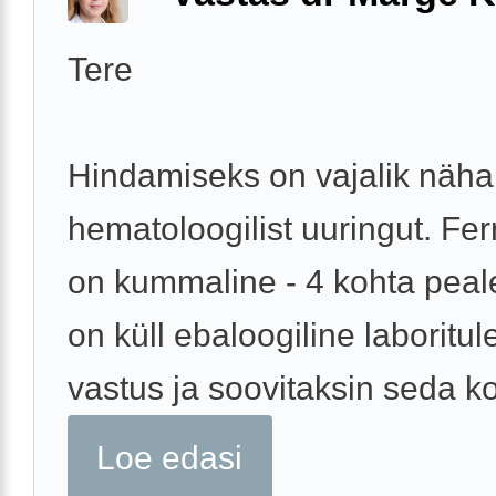
Tere
Hindamiseks on vajalik näha 
hematoloogilist uuringut. Ferri
on kummaline - 4 kohta pea
on küll ebaloogiline laboritu
vastus ja soovitaksin seda ko
Loe edasi