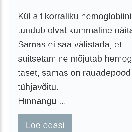
Küllalt korraliku hemoglobiini
tundub olvat kummaline näita
Samas ei saa välistada, et
suitsetamine mõjutab hemogl
taset, samas on rauadepood
tühjavõitu.
Hinnangu ...
Loe edasi