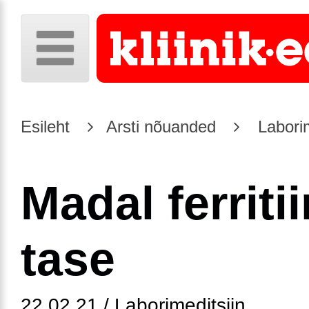
Esileht
Arsti nõuanded
Laborim
Madal ferritii
tase
22.02.21 / Laborimeditsiin