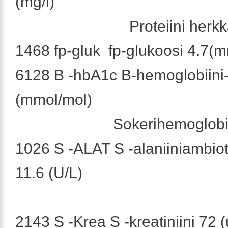
(mg/l)
Proteiini herkk
1468 fp-gluk fp-glukoosi 4.7(
6128 B -hbA1c B-hemoglobiini
(mmol/mol)
Sokerihemoglobii
1026 S -ALAT S -alaniiniambiot
11.6 (U/L)
2143 S -Krea S -kreatiniini 72 (