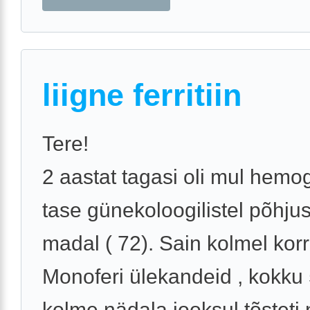
liigne ferritiin
Tere!
2 aastat tagasi oli mul hemo
tase günekoloogilistel põhju
madal ( 72). Sain kolmel korr
Monoferi ülekandeid , kokku 
kolme nädala jooksul tõsteti n