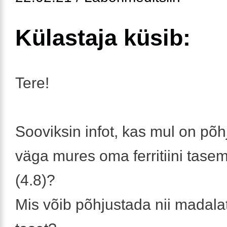
Külastaja küsib:
Tere!
Sooviksin infot, kas mul on põhj
väga mures oma ferritiini tase
(4.8)?
Mis võib põhjustada nii madalat f