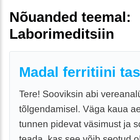
Nõuanded teemal:
Laborimeditsiin
Madal ferritiini ta
Tere! Sooviksin abi vereanal
tõlgendamisel. Väga kaua a
tunnen pidevat väsimust ja s
teada, kas see võib seotud o