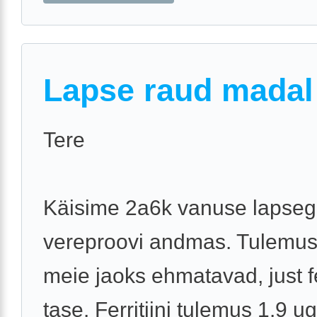
Lapse raud madal
Tere
Käisime 2a6k vanuse lapse
vereproovi andmas. Tulemus
meie jaoks ehmatavad, just fer
tase. Ferritiini tulemus 1.9 ug