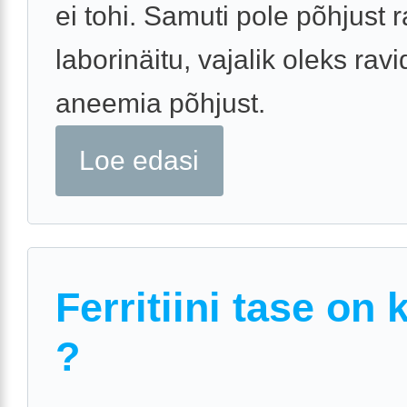
ei tohi. Samuti pole põhjust 
laborinäitu, vajalik oleks rav
aneemia põhjust.
Loe edasi
Ferritiini tase on 
?