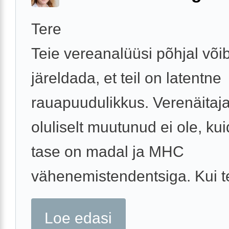
Tere
Teie vereanalüüsi põhjal või
järeldada, et teil on latentne
rauapuudulikkus. Verenäitaj
oluliselt muutunud ei ole, kuid 
tase on madal ja MHC
vähenemistendentsiga. Kui tei
Loe edasi