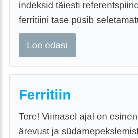
indeksid täiesti referentspiiri
ferritiini tase püsib seletamatu
Loe edasi
Ferritiin
Tere! Viimasel ajal on esine
ärevust ja südamepekslemist