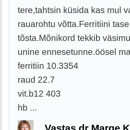
tere,tahtsin küsida kas mul v
rauarohtu võtta.Ferritiini tase
tõsta.Mõnikord tekkib väsimu
unine ennesetunne.öösel ma
ferritiin 10.3354
raud 22.7
vit.b12 403
hb ...
Vastas dr Marge K