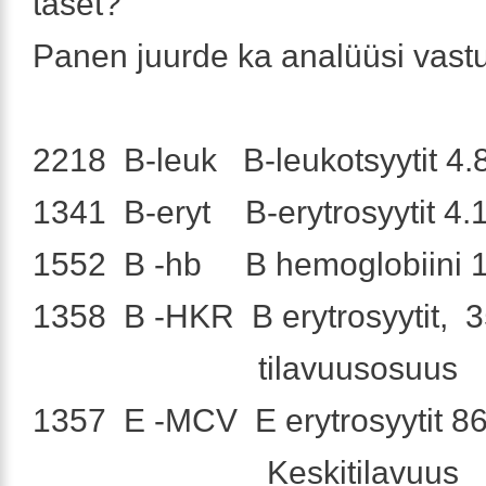
taset?
Panen juurde ka analüüsi vast
2218 B-leuk B-leukotsyytit 4.8
1341 B-eryt B-erytrosyytit 4.
1552 B -hb B hemoglobiini 1
1358 B -HKR B erytrosyytit, 3
tilavuusosuus
1357 E -MCV E erytrosyytit 86.
Keskitilavuus