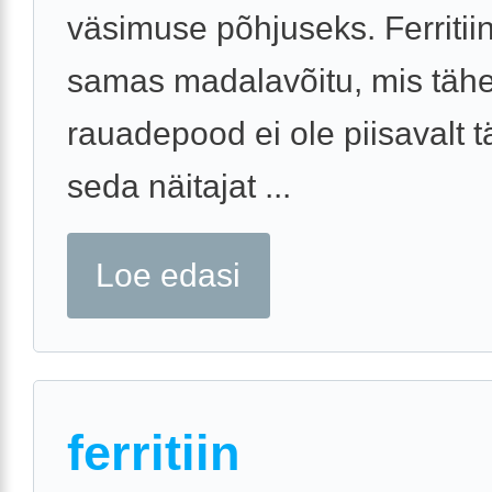
väsimuse põhjuseks. Ferritii
samas madalavõitu, mis tähe
rauadepood ei ole piisavalt t
seda näitajat ...
Loe edasi
ferritiin