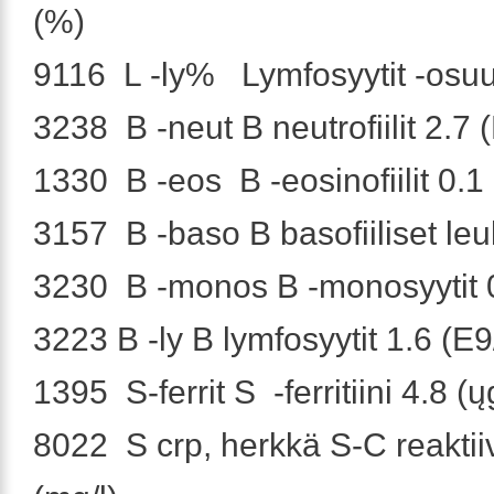
(%)
9116 L -ly% Lymfosyytit -osuu
3238 B -neut B neutrofiilit 2.7 (
1330 B -eos B -eosinofiilit 0.1 
3157 B -baso B basofiiliset leuk
3230 B -monos B -monosyytit 0
3223 B -ly B lymfosyytit 1.6 (E9/
1395 S-ferrit S -ferritiini 4.8 (ųg
8022 S crp, herkkä S-C reaktii