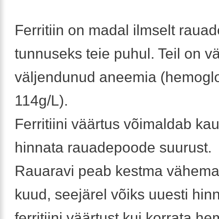
Ferritiin on madal ilmselt raua
tunnuseks teie puhul. Teil on v
väljendunud aneemia (hemoglo
114g/L).
Ferritiini väärtus võimaldab kau
hinnata rauadepoode suurust.
Rauaravi peab kestma vähemal
kuud, seejärel võiks uuesti hinn
ferritiini väärtust kui korrata he