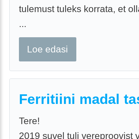
tulemust tuleks korrata, et oll
...
Loe edasi
Ferritiini madal t
Tere!
2019 suvel tuli vereproovist v