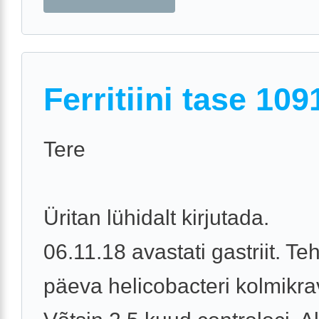
Ferritiini tase 109
Tere
Üritan lühidalt kirjutada.
06.11.18 avastati gastriit. T
päeva helicobacteri kolmikrav