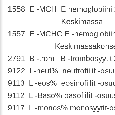
1558 E -MCH E hemoglobiini 2
Keskimassa
1557 E -MCHC E -hemoglobiini
Keskimassakonsentr
2791 B -trom B -trombosyytit 
9122 L-neut% neutrofiilit -osu
9113 L -eos% eosinofiilit -osu
9112 L -Baso% basofiilit -osuu
9117 L -monos% monosyytit-o