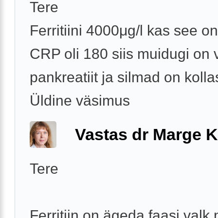
Tere
Ferritiini 4000μg/l kas see o
CRP oli 180 siis muidugi on 
pankreatiit ja silmad on kolla
Üldine väsimus
Vastas dr Marge K
Tere
Ferritiin on ägeda faasi valk