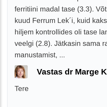
ferritiini madal tase (3.3). Võ
kuud Ferrum Lek´i, kuid kak
hiljem kontrollides oli tase 
veelgi (2.8). Jätkasin sama r
manustamist, ...
Vastas dr Marge K
Tere