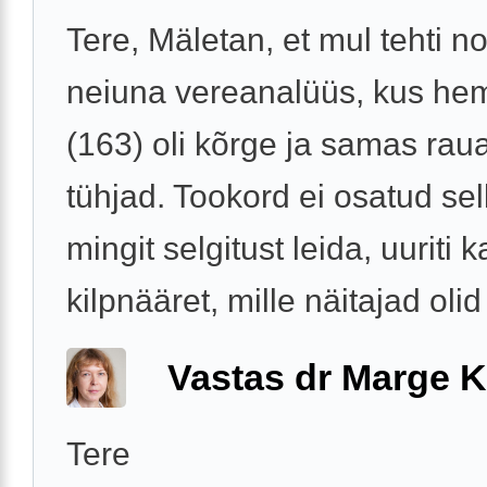
Tere, Mäletan, et mul tehti n
neiuna vereanalüüs, kus he
(163) oli kõrge ja samas rau
tühjad. Tookord ei osatud sel
mingit selgitust leida, uuriti k
kilpnääret, mille näitajad olid 
Vastas dr Marge K
Tere