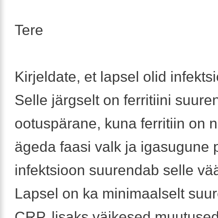
Tere
Kirjeldate, et lapsel olid infekt
Selle järgselt on ferritiini suur
ootuspärane, kuna ferritiin on
ägeda faasi valk ja igasugune p
infektsioon suurendab selle vää
Lapsel on ka minimaalselt suu
CRP, lisaks väikesed muutuse