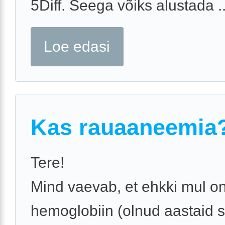
5Diff. Seega võiks alustada ..
Loe edasi
Kas rauaaneemia
Tere!
Mind vaevab, et ehkki mul o
hemoglobiin (olnud aastaid