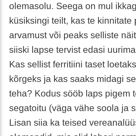
olemasolu. Seega on mul ikkag
küsiksingi teilt, kas te kinnitate
arvamust või peaks selliste näi
siiski lapse tervist edasi uurim
Kas sellist ferritiini taset loeta
kõrgeks ja kas saaks midagi se
teha? Kodus sööb laps pigem te
segatoitu (väga vähe soola ja s
Lisan siia ka teised vereanalüü