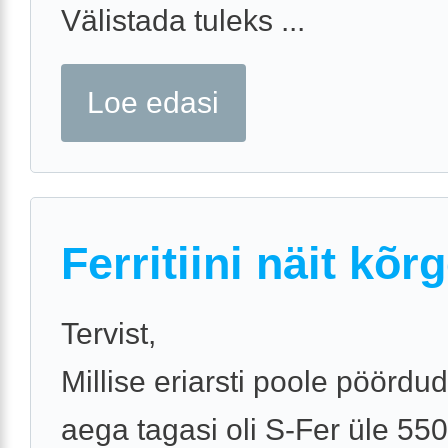
Välistada tuleks ...
Loe edasi
Ferritiini näit kõr
Tervist,
Millise eriarsti poole pöördud
aega tagasi oli S-Fer üle 55