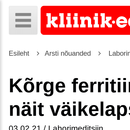
Esileht
Arsti nõuanded
Laborim
Kõrge ferritii
näit väikelap
03.02.21 / Laborimeditsiin