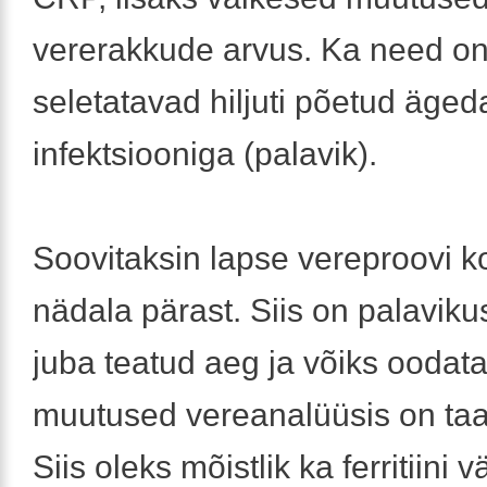
vererakkude arvus. Ka need o
seletatavad hiljuti põetud äged
infektsiooniga (palavik).
Soovitaksin lapse vereproovi k
nädala pärast. Siis on palavik
juba teatud aeg ja võiks oodata
muutused vereanalüüsis on ta
Siis oleks mõistlik ka ferritiini v