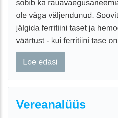
sobib ka rauavaegusaneemial
ole väga väljendunud. Soovi
jälgida ferritiini taset ja hemo
väärtust - kui ferritiini tase on 
Loe edasi
Vereanalüüs