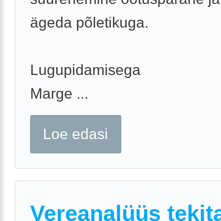
ägeda põletikuga.
Lugupidamisega
Marge ...
Loe edasi
Vereanalüüs tekit