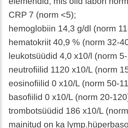
elemendid, mis olid labori norm
CRP 7 (norm <5);
hemoglobiin 14,3 g/dl (norm 11
hematokriit 40,9 % (norm 32-40
leukotsüüdid 4,0 x10/l (norm 5-
neutrofiilid 1120 x10/L (norm 
eosinofiilid 0 x10/L (norm 50-1
basofiilid 0 x10/L (norm 20-120
trombotsüüdid 186 x10/L (norm
mainitud on ka lymp.hüperbasof