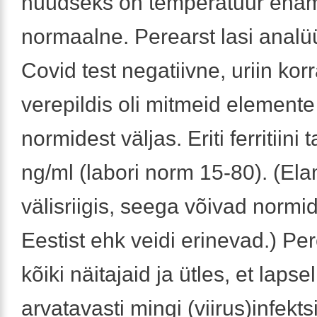
nüüdseks on temperatuur en
normaalne. Perearst lasi analü
Covid test negatiivne, uriin kor
verepildis oli mitmeid elemente
normidest väljas. Eriti ferritiini
ng/ml (labori norm 15-80). (El
välisriigis, seega võivad normid
Eestist ehk veidi erinevad.) Pe
kõiki näitajaid ja ütles, et lapse
arvatavasti mingi (viirus)infekts