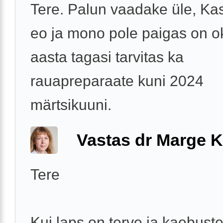
Tere. Palun vaadake üle, Kas
eo ja mono pole paigas on o
aasta tagasi tarvitas ka
rauapreparaate kuni 2024
märtsikuuni.
Vastas dr Marge K
Tere
Kui laps on terve ja kaebustet