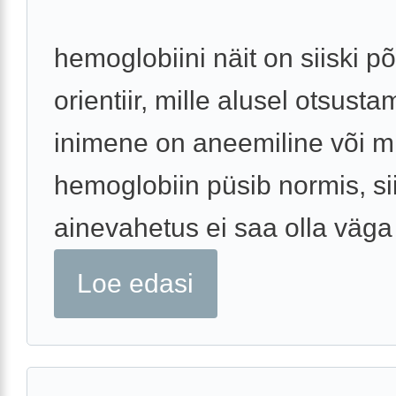
hemoglobiini näit on siiski põ
orientiir, mille alusel otsust
inimene on aneemiline või mi
hemoglobiin püsib normis, si
ainevahetus ei saa olla väga 
Loe edasi