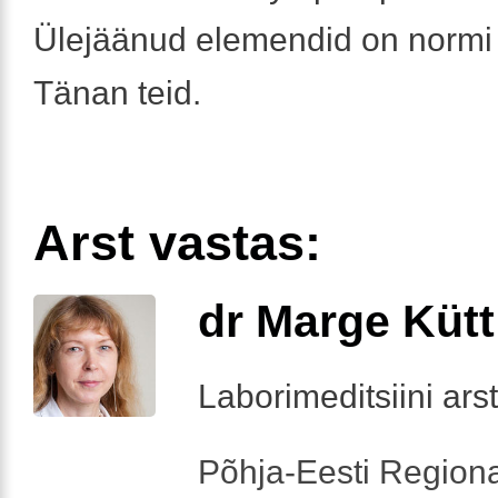
Ülejäänud elemendid on normi 
Tänan teid.
Arst vastas:
dr Marge Kütt
Laborimeditsiini arst
Põhja-Eesti Regiona