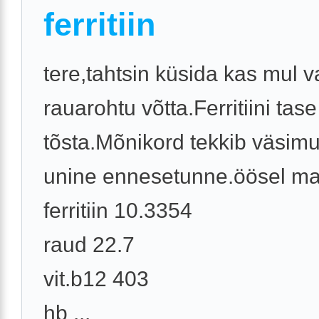
ferritiin
tere,tahtsin küsida kas mul v
rauarohtu võtta.Ferritiini tase
tõsta.Mõnikord tekkib väsimu
unine ennesetunne.öösel ma
ferritiin 10.3354
raud 22.7
vit.b12 403
hb ...