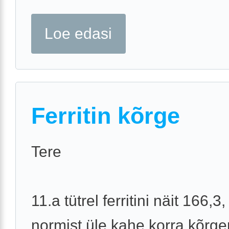
Loe edasi
Ferritin kõrge
Tere
11.a tütrel ferritini näit 166,3
normist üle kahe korra kõrge