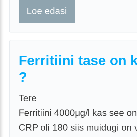
Loe edasi
Ferritiini tase on 
?
Tere
Ferritiini 4000μg/l kas see o
CRP oli 180 siis muidugi on 