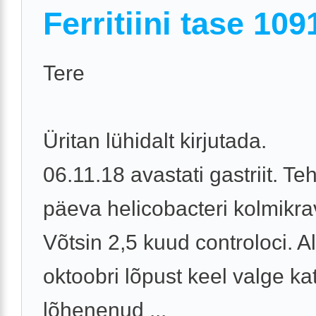
Ferritiini tase 109
Tere
Üritan lühidalt kirjutada.
06.11.18 avastati gastriit. T
päeva helicobacteri kolmikrav
Võtsin 2,5 kuud controloci. A
oktoobri lõpust keel valge ka
lõhenenud ...