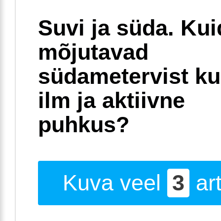
Suvi ja süda. Ku
mõjutavad
südametervist k
ilm ja aktiivne
puhkus?
Kuva veel
3
art