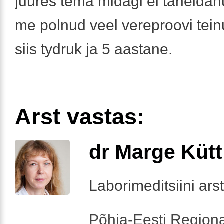
juures tema midagi ei täheldan
me polnud veel vereproovi tein
siis tydruk ja 5 aastane.
Arst vastas:
dr Marge Kütt
Laborimeditsiini arst
Põhja-Eesti Regiona