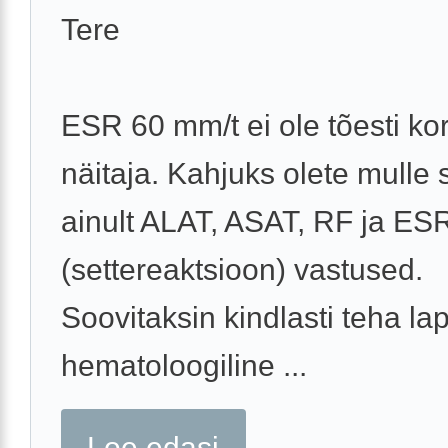
Tere
ESR 60 mm/t ei ole tõesti ko
näitaja. Kahjuks olete mulle
ainult ALAT, ASAT, RF ja ES
(settereaktsioon) vastused.
Soovitaksin kindlasti teha la
hematoloogiline ...
Loe edasi