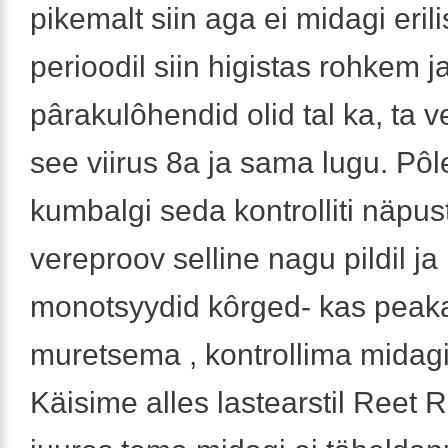
pikemalt siin aga ei midagi erilis
perioodil siin higistas rohkem j
pârakulôhendid olid tal ka, ta v
see viirus 8a ja sama lugu. Pôl
kumbalgi seda kontrolliti näpus
vereproov selline nagu pildil ja
monotsyydid kôrged- kas peak
muretsema , kontrollima midagi 
Käisime alles lastearstil Reet 