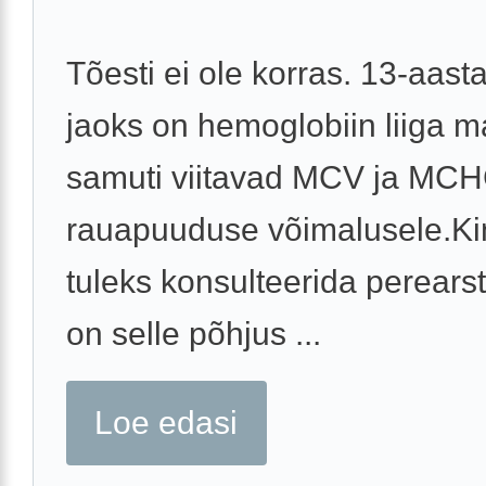
Tõesti ei ole korras. 13-aast
jaoks on hemoglobiin liiga m
samuti viitavad MCV ja MC
rauapuuduse võimalusele.Kin
tuleks konsulteerida perearst
on selle põhjus ...
Loe edasi