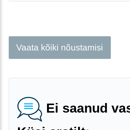
Vaata kõiki nõustamisi
Ei saanud va