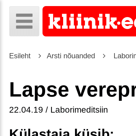
Esileht
Arsti nõuanded
Laborim
Lapse verep
22.04.19 / Laborimeditsiin
Külastaja küsib: