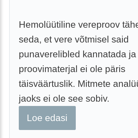
Hemolüütiline vereproov tä
seda, et vere võtmisel said
punaverelibled kannatada ja
proovimaterjal ei ole päris
täisväärtuslik. Mitmete anal
jaoks ei ole see sobiv.
Loe edasi