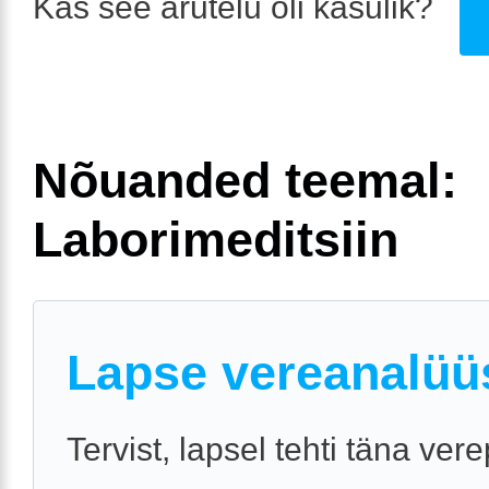
Kas see arutelu oli kasulik?
Nõuanded teemal:
Laborimeditsiin
Lapse vereanalüü
Tervist, lapsel tehti täna ver