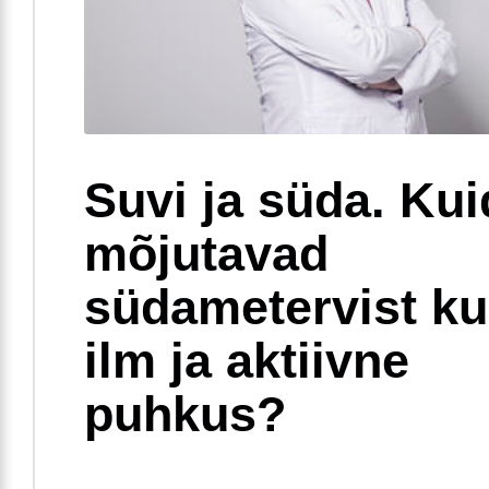
Suvi ja süda. Ku
mõjutavad
südametervist k
ilm ja aktiivne
puhkus?