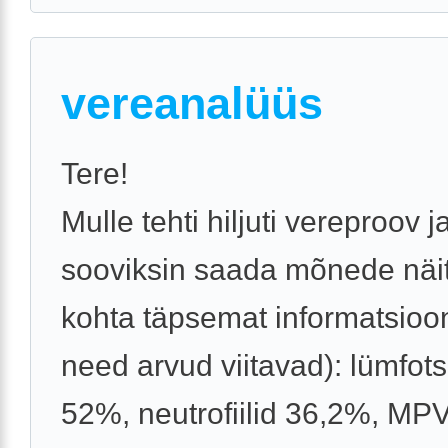
vereanalüüs
Tere!
Mulle tehti hiljuti vereproov j
sooviksin saada mõnede näit
kohta täpsemat informatsioon
need arvud viitavad): lümfot
52%, neutrofiilid 36,2%, MP