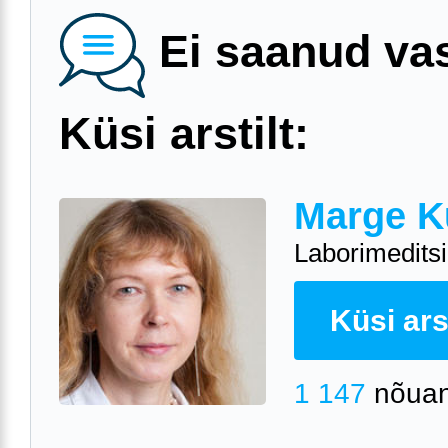
Ei saanud va
Küsi arstilt:
Marge K
Laborimeditsii
Küsi arst
1 147
nõuan