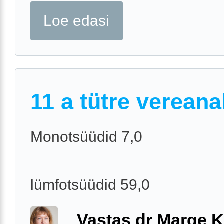
Loe edasi
11 a tütre verean
Monotsüüdid 7,0
lümfotsüüdid 59,0
Vastas dr Marge K