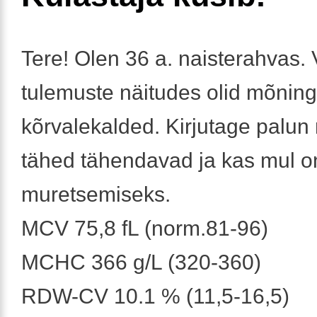
Tere! Olen 36 a. naisterahvas.
tulemuste näitudes olid mõnin
kõrvalekalded. Kirjutage palun
tähed tähendavad ja kas mul o
muretsemiseks.
MCV 75,8 fL (norm.81-96)
MCHC 366 g/L (320-360)
RDW-CV 10.1 % (11,5-16,5)