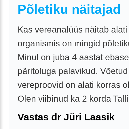
Põletiku näitajad
Kas vereanalüüs näitab alati
organismis on mingid põleti
Minul on juba 4 aastat ebase
päritoluga palavikud. Võetud
vereproovid on alati korras o
Olen viibinud ka 2 korda Talli
Vastas dr Jüri Laasik