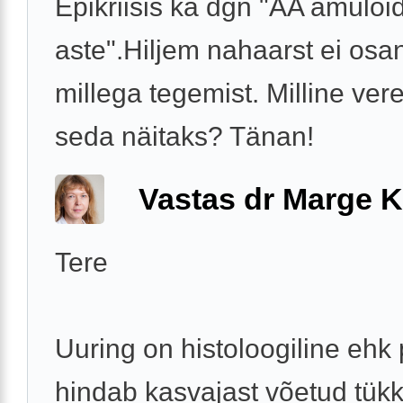
Epikriisis ka dgn "AA amüloi
aste".Hiljem nahaarst ei osa
millega tegemist. Milline ve
seda näitaks? Tänan!
Vastas dr Marge K
Tere
Uuring on histoloogiline ehk
hindab kasvajast võetud tükk