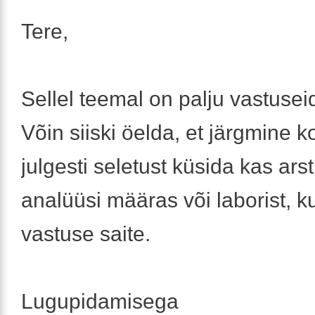
Tere,
Sellel teemal on palju vastusei
Võin siiski öelda, et järgmine k
julgesti seletust küsida kas arsti
analüüsi määras või laborist, k
vastuse saite.
Lugupidamisega