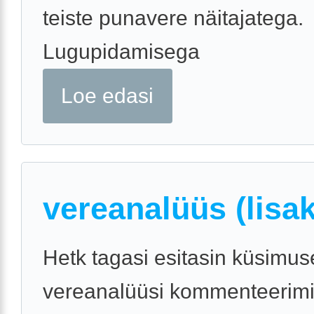
teiste punavere näitajatega.
Lugupidamisega
Loe edasi
vereanalüüs (lisa
Hetk tagasi esitasin küsimus
vereanalüüsi kommenteerim