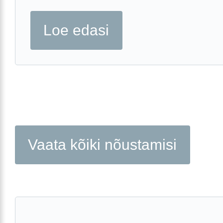
Loe edasi
Vaata kõiki nõustamisi