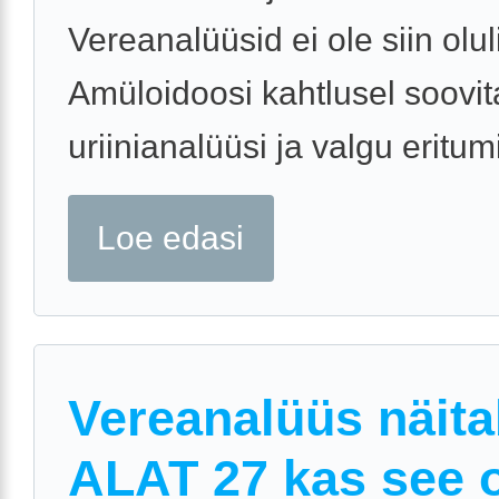
Vereanalüüsid ei ole siin olul
Amüloidoosi kahtlusel soovit
uriinianalüüsi ja valgu eritumis
Loe edasi
Vereanalüüs näit
ALAT 27 kas see 