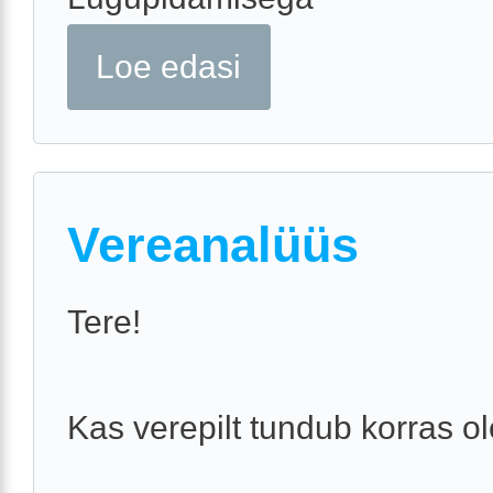
Loe edasi
Vereanalüüs
Tere!
Kas verepilt tundub korras o