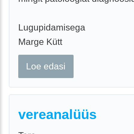
Lugupidamisega
Marge Kütt
Loe edasi
vereanalüüs