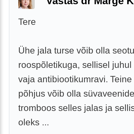
Vastas dr Marge K
Tere
Ühe jala turse võib olla seot
roospõletikuga, sellisel juhul
vaja antibiootikumravi. Teine
põhjus võib olla süvaveenid
tromboos selles jalas ja selli
oleks ...