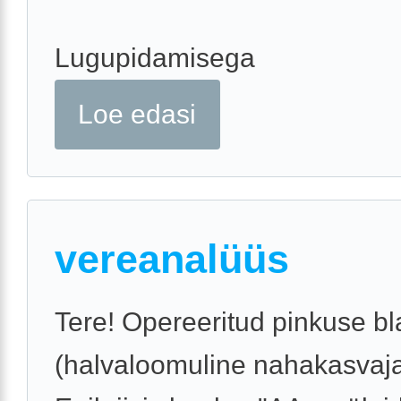
Lugupidamisega
Loe edasi
vereanalüüs
Tere! Opereeritud pinkuse b
(halvaloomuline nahakasvaja