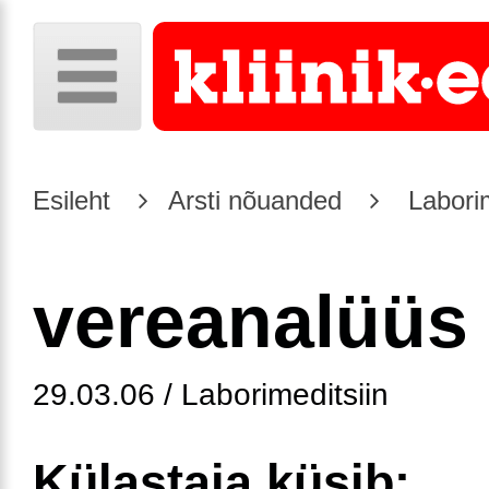
Esileht
Arsti nõuanded
Laborim
vereanalüüs
29.03.06 / Laborimeditsiin
Külastaja küsib: