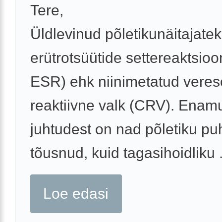
Tere,
Üldlevinud põletikunäitajate
erütrotsüütide settereaktsioo
ESR) ehk niinimetatud verese
reaktiivne valk (CRV). Enam
juhtudest on nad põletiku pu
tõusnud, kuid tagasihoidliku .
Loe edasi