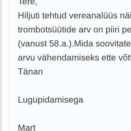
Tere,
Hiljuti tehtud vereanalüüs näi
trombotsüütide arv on piiri p
(vanust 58.a.).Mida soovitat
arvu vähendamiseks ette võt
Tänan
Lugupidamisega
Mart