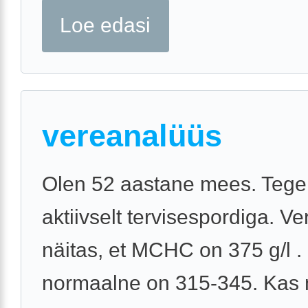
Loe edasi
vereanalüüs
Olen 52 aastane mees. Tege
aktiivselt tervisespordiga. V
näitas, et MCHC on 375 g/l .
normaalne on 315-345. Kas