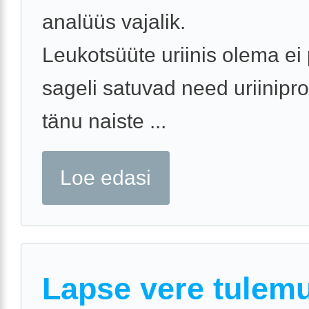
analüüs vajalik.
Leukotsüüte uriinis olema ei 
sageli satuvad need uriinipro
tänu naiste ...
Loe edasi
Lapse vere tulem