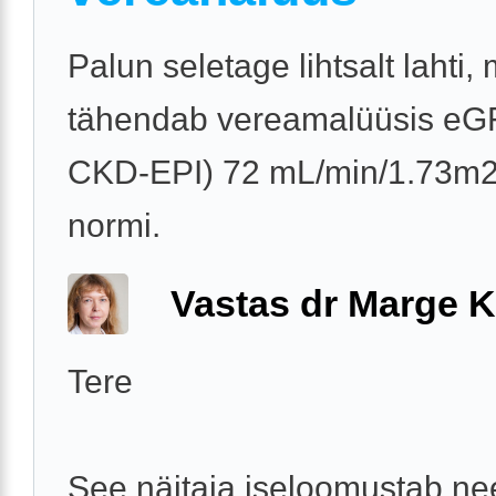
Palun seletage lihtsalt lahti,
tähendab vereamalüüsis eG
CKD-EPI) 72 mL/min/1.73m2,
normi.
Vastas dr Marge K
Tere
See näitaja iseloomustab n