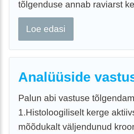
tõlgenduse annab raviarst ke
Loe edasi
Analüüside vastu
Palun abi vastuse tõlgendam
1.Histoloogiliselt kerge akti
mõõdukalt väljendunud kroon