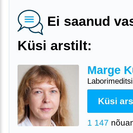
Ei saanud va
Küsi arstilt:
Marge K
Laborimeditsii
Küsi arst
1 147
nõuan