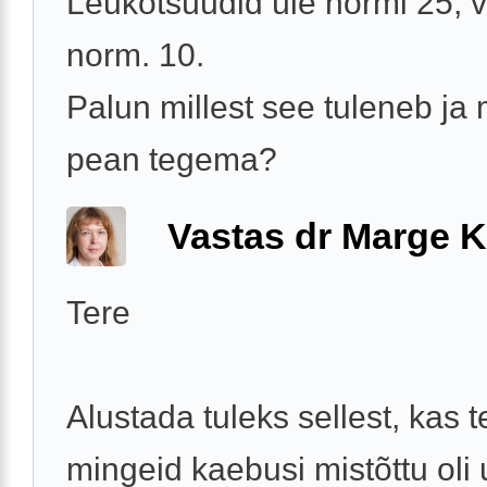
Leukotsüüdid üle normi 25, 
norm. 10.
Palun millest see tuleneb ja
pean tegema?
Vastas dr Marge K
Tere
Alustada tuleks sellest, kas t
mingeid kaebusi mistõttu oli u