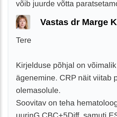
võib juurde võtta paratsetamol
Vastas dr Marge K
Tere
Kirjelduse põhjal on võimalik
ägenemine. CRP näit viitab p
olemasolule.
Soovitav on teha hematoloog
uurinG CBC+5Diff, samuti E