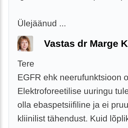
Ülejäänud ...
Vastas dr Marge K
Tere
EGFR ehk neerufunktsioon o
Elektroforeetilise uuringu tu
olla ebaspetsiifiline ja ei pr
kliinilist tähendust. Kuid lõpli