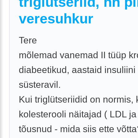
triglütseriid, nn p
veresuhkur
Tere
mõlemad vanemad II tüüp kr
diabeetikud, aastaid insuliini
süsteravil.
Kui triglütseriidid on normis, 
kolesterooli näitajad ( LDL ja
tõusnud - mida siis ette võtta?