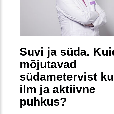
Suvi ja süda. Ku
mõjutavad
südametervist k
ilm ja aktiivne
puhkus?