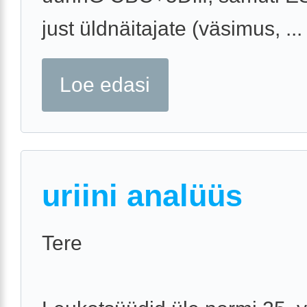
just üldnäitajate (väsimus, ...
Loe edasi
uriini analüüs
Tere