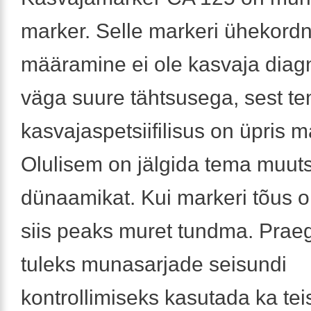
marker. Selle markeri ühekord
määramine ei ole kasvaja diag
väga suure tähtsusega, sest t
kasvajaspetsiifilisus on üpris m
Olulisem on jälgida tema muutsi
dünaamikat. Kui markeri tõus 
siis peaks muret tundma. Prae
tuleks munasarjade seisundi
kontrollimiseks kasutada ka teis