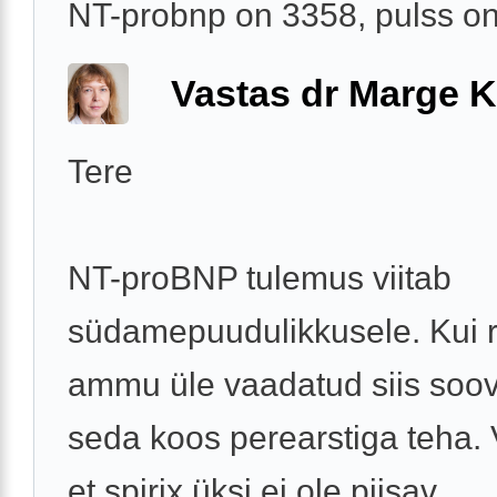
NT-probnp on 3358, pulss o
Vastas dr Marge K
Tere
NT-proBNP tulemus viitab
südamepuudulikkusele. Kui r
ammu üle vaadatud siis soov
seda koos perearstiga teha. 
et spirix üksi ei ole piisav.