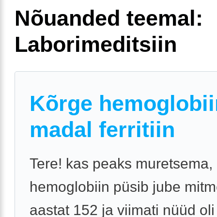
Nõuanded teemal:
Laborimeditsiin
Kõrge hemoglobii
madal ferritiin
Tere! kas peaks muretsema, 
hemoglobiin püsib jube mit
aastat 152 ja viimati nüüd oli