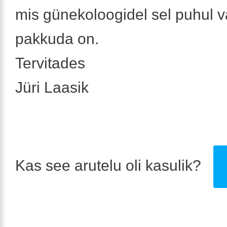
mis günekoloogidel sel puhul v
pakkuda on.
Tervitades
Jüri Laasik
Kas see arutelu oli kasulik?