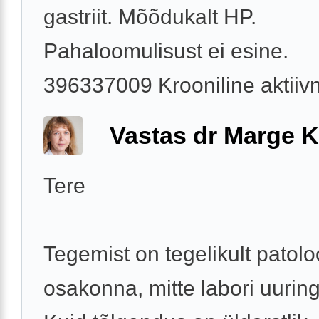
gastriit. Mõõdukalt HP.
Pahaloomulisust ei esine.
396337009 Krooniline aktiivne
Vastas dr Marge K
Tere
Tegemist on tegelikult patolo
osakonna, mitte labori uurin