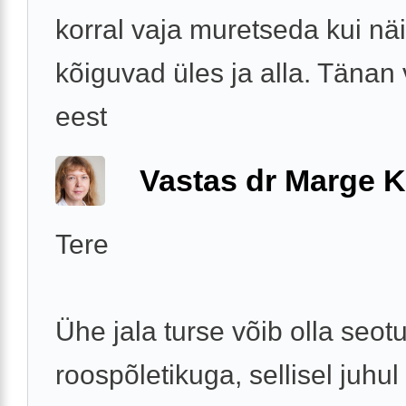
korral vaja muretseda kui näi
kõiguvad üles ja alla. Tänan
eest
Vastas dr Marge K
Tere
Ühe jala turse võib olla seot
roospõletikuga, sellisel juhul