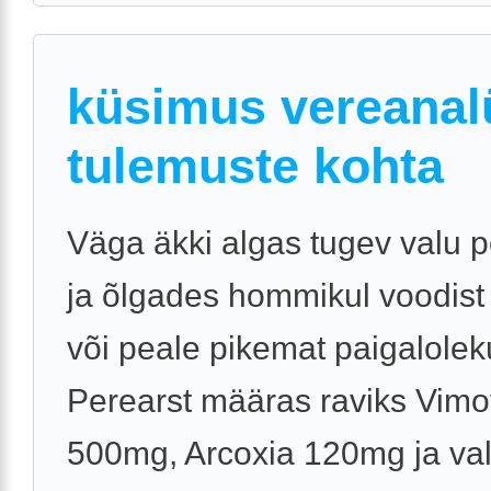
küsimus vereanal
tulemuste kohta
Väga äkki algas tugev valu 
ja õlgades hommikul voodist
või peale pikemat paigalolek
Perearst määras raviks Vim
500mg, Arcoxia 120mg ja val