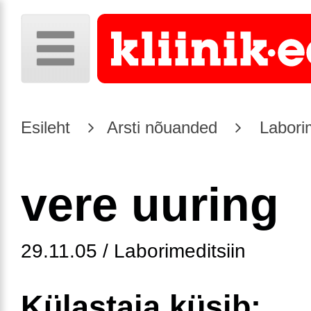
Esileht
Arsti nõuanded
Laborim
vere uuring
29.11.05 / Laborimeditsiin
Külastaja küsib: