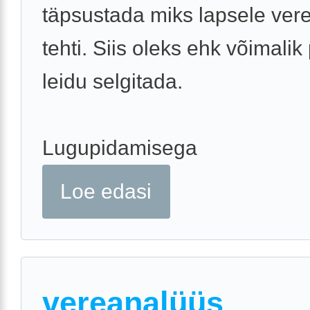
täpsustada miks lapsele ver
tehti. Siis oleks ehk võimali
leidu selgitada.
Lugupidamisega
Loe edasi
vereanalüüs