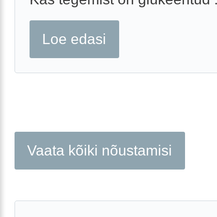
Loe edasi
Vaata kõiki nõustamisi