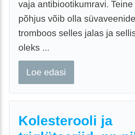
vaja antibiootikumravi. Teine
põhjus võib olla süvaveenid
tromboos selles jalas ja selli
oleks ...
Loe edasi
Kolesterooli ja