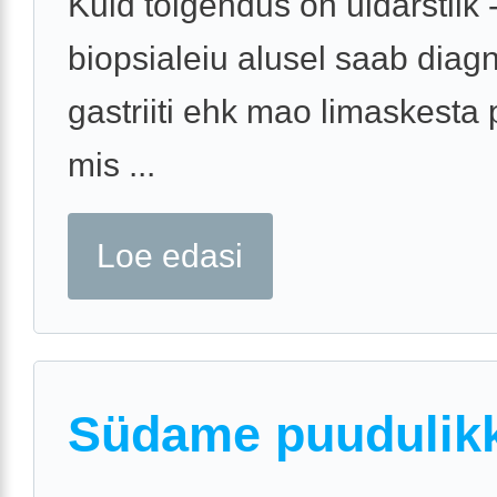
Kuid tõlgendus on üldarstlik 
biopsialeiu alusel saab diag
gastriiti ehk mao limaskesta 
mis ...
Loe edasi
Südame puudulik