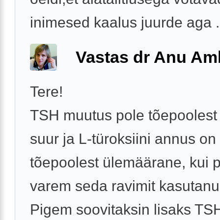
inimesed kaalus juurde aga .
Vastas dr Anu A
Tere!
TSH muutus pole tõepoolest 
suur ja L-türoksiini annus on
tõepoolest ülemäärane, kui 
varem seda ravimit kasutanud
Pigem soovitaksin lisaks TSH