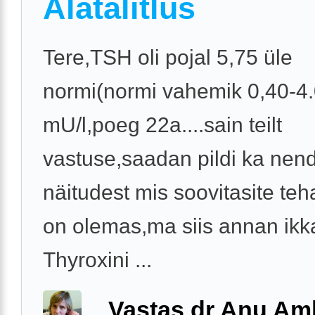
Alatalitlus
Tere,TSH oli pojal 5,75 üle
normi(normi vahemik 0,40-4
mU/l,poeg 22a....sain teilt
vastuse,saadan pildi ka nen
näitudest mis soovitasite te
on olemas,ma siis annan ikk
Thyroxini ...
Vastas dr Anu A