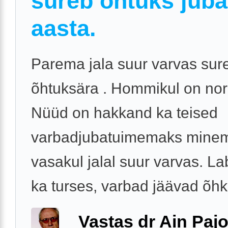
sureb õhtuks juba
aasta.
Parema jala suur varvas sur
õhtuksära . Hommikul on nor
Nüüd on hakkand ka teised
varbadjubatuimemaks minem
vasakul jalal suur varvas. La
ka turses, varbad jäävad õhk
Vastas dr Ain Paj