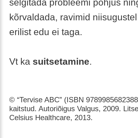
selgitada probleemi põhjus nin
kõrvaldada, ravimid niisuguste
erilist edu ei taga.
Vt ka
suitsetamine
.
© “Tervise ABC” (ISBN 9789985682388)
kaitstud. Autoriõigus Valgus, 2009. Lits
Celsius Healthcare, 2013.