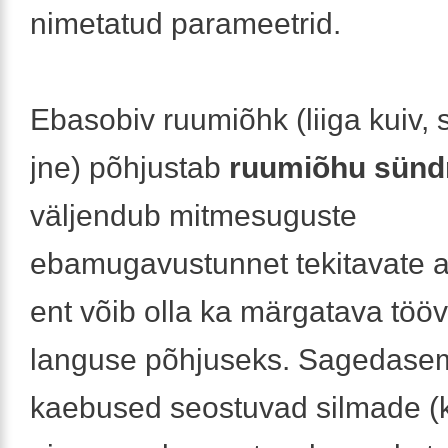
nimetatud parameetrid.
Ebasobiv ruumiõhk (liiga kuiv,
jne) põhjustab
ruumiõhu sünd
väljendub mitmesuguste
ebamugavustunnet tekitavate a
ent võib olla ka märgatava töö
languse põhjuseks. Sagedase
kaebused seostuvad silmade (k