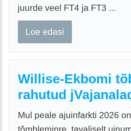
juurde veel FT4 ja FT3 ...
Loe edasi
Willise-Ekbomi tõ
rahutud jVajanala
Mul peale ajuinfarkti 2026 o
tõmbleminre, tavaliselt uinum