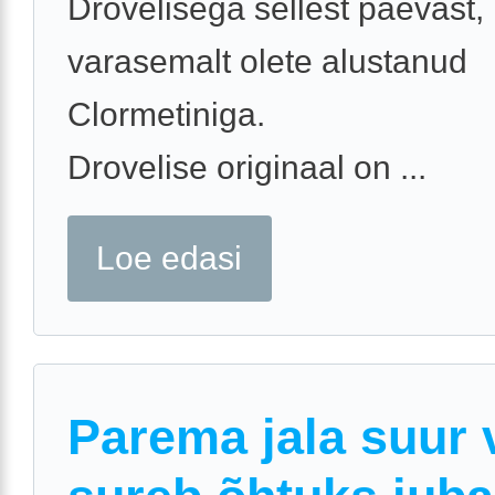
Drovelisega sellest päevast, 
varasemalt olete alustanud
Clormetiniga.
Drovelise originaal on ...
Loe edasi
Parema jala suur 