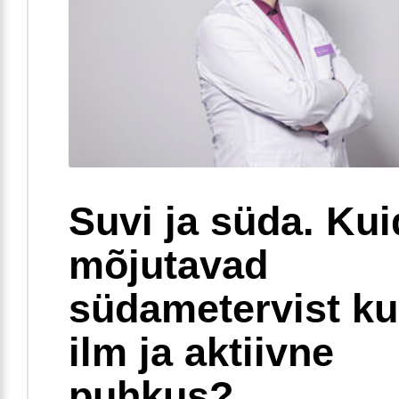
Suvi ja süda. Ku
mõjutavad
südametervist k
ilm ja aktiivne
puhkus?