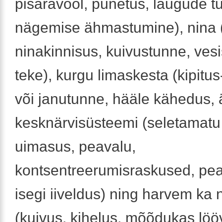
pisaravool, punetus, laugude tu
nägemise ähmastumine), nina (
ninakinnisus, kuivustunne, vesi
teke), kurgu limaskesta (kipitus
või janutunne, hääle kähedus, ä
kesknärvisüsteemi (seletamatu
uimasus, peavalu,
kontsentreerumisraskused, pea
isegi iiveldus) ning harvem ka
(kuivus, kihelus, mõõdukas löö