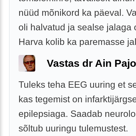
nüüd mõnikord ka päeval. V
oli halvatud ja sealse jalaga
Harva kolib ka paremasse jal
Vastas dr Ain Paj
Tuleks teha EEG uuring et se
kas tegemist on infarktijärgs
epilepsiaga. Saadab neurolo
sõltub uuringu tulemustest.