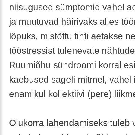
niisugused sümptomid vahel 
ja muutuvad häirivaks alles tö
lõpuks, mistõttu tihti aetakse n
tööstressist tulenevate nähtud
Ruumiõhu sündroomi korral es
kaebused sageli mitmel, vahel 
enamikul kollektiivi (pere) liikm
Olukorra lahendamiseks tuleb v