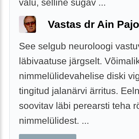
valu, selline sügav ...
Vastas dr Ain Paj
See selgub neuroloogi vastu
läbivaatuse järgselt. Võimali
nimmelülidevahelise diski vi
tingitud jalanärvi ärritus. Eel
soovitav läbi perearsti teha rö
nimmelülidest. ...