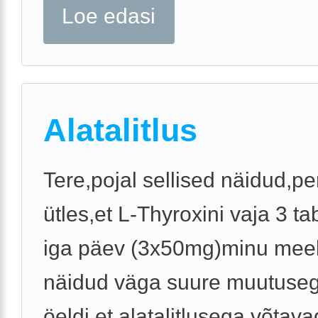
Loe edasi
Alatalitlus
Tere,pojal sellised näidud,pe
ütles,et L-Thyroxini vaja 3 tab
iga päev (3x50mg)minu meel
näidud väga suure muutuseg
öeldi,et alatalitlusega võtava