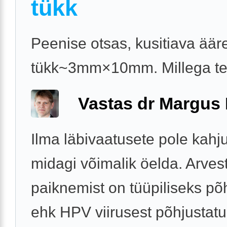
tükk
Peenise otsas, kusitiava äär
tükk~3mm×10mm. Millega t
Vastas dr Margus
Ilma läbivaatusete pole kahj
midagi võimalik öelda. Arves
paiknemist on tüüpiliseks põ
ehk HPV viirusest põhjustat