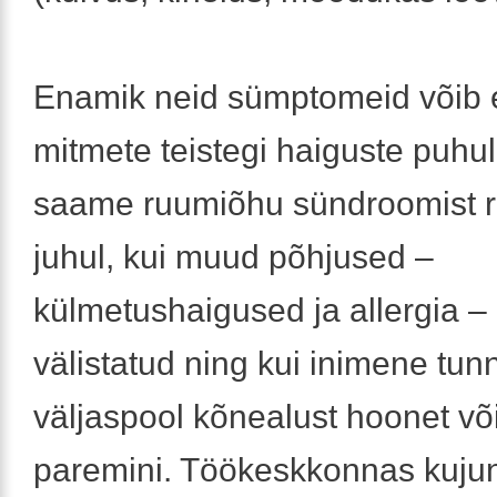
Enamik neid sümptomeid võib 
mitmete teistegi haiguste puhul
saame ruumiõhu sündroomist r
juhul, kui muud põhjused –
külmetushaigused ja allergia –
välistatud ning kui inimene tu
väljaspool kõnealust hoonet võ
paremini. Töökeskkonnas kuju