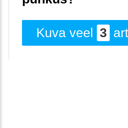
Kuva veel
3
art