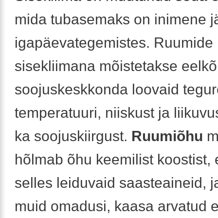
mida tubasemaks on inimene 
igapäevategemistes. Ruumide
sisekliimana mõistetakse eelkõ
soojuskeskkonda loovaid tegur
temperatuuri, niiskust ja liikuv
ka soojuskiirgust.
Ruumiõhu
m
hõlmab õhu keemilist koostist, 
selles leiduvaid saasteaineid, 
muid omadusi, kaasa arvatud 