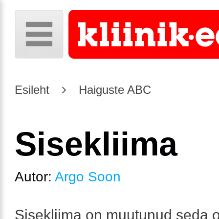
Esileht
Haiguste ABC
Sisekliima
Autor:
Argo Soon
Sisekliima on muutunud seda o