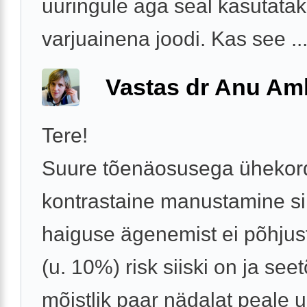
uuringule aga seal kasutata
varjuainena joodi. Kas see ..
Vastas dr Anu A
Tere!
Suure tõenäosusega ühekor
kontrastaine manustamine si
haiguse ägenemist ei põhjus
(u. 10%) risk siiski on ja seet
mõistlik paar nädalat peale u