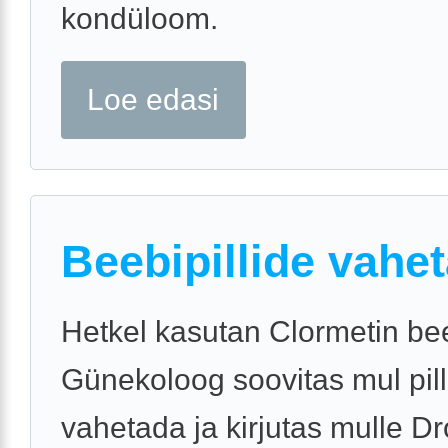
kondüloom.
Loe edasi
Beebipillide vahe
Hetkel kasutan Clormetin bee
Günekoloog soovitas mul pil
vahetada ja kirjutas mulle Dr