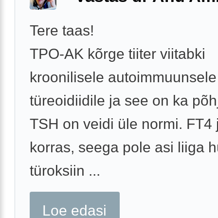
Tere taas!
TPO-AK kõrge tiiter viitabki
kroonilisele autoimmuunsele
türeoidiidile ja see on ka põh
TSH on veidi üle normi. FT4 
korras, seega pole asi liiga hu
türoksiin ...
Loe edasi