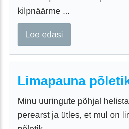
kilpnäärme ...
Loe edasi
Limapauna põletik
Minu uuringute põhjal helist
perearst ja ütles, et mul on 
põletik.