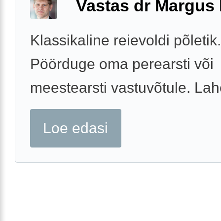
Vastas dr Margus
Klassikaline reievoldi põletik.
Pöörduge oma perearsti või
meestearsti vastuvõtule. La
Loe edasi