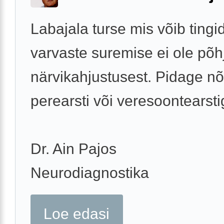
Labajala turse mis võib tingi
varvaste suremise ei ole põh
närvikahjustusest. Pidage n
perearsti või veresoontearsti
Dr. Ain Pajos
Neurodiagnostika
Loe edasi