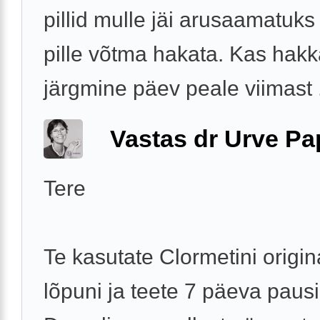
pillid mulle jäi arusaamatuks
pille võtma hakata. Kas hak
järgmine päev peale viimast .
Vastas dr Urve P
Tere
Te kasutate Clormetini origin
lõpuni ja teete 7 päeva pausi