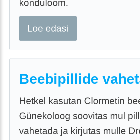
kondüloom.
Loe edasi
Beebipillide vahe
Hetkel kasutan Clormetin bee
Günekoloog soovitas mul pil
vahetada ja kirjutas mulle Dr