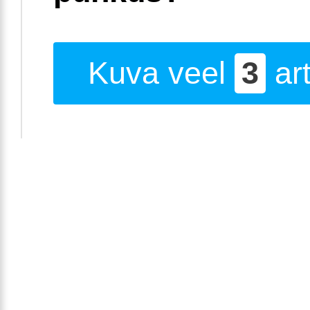
Kuva veel
3
art