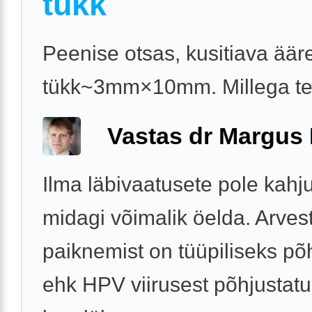
tükk
Peenise otsas, kusitiava äär
tükk~3mm×10mm. Millega t
Vastas dr Margus
Ilma läbivaatusete pole kahj
midagi võimalik öelda. Arves
paiknemist on tüüpiliseks põ
ehk HPV viirusest põhjustat