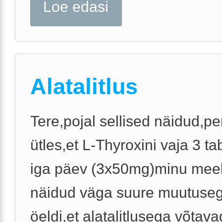
Loe edasi
Alatalitlus
Tere,pojal sellised näidud,pe
ütles,et L-Thyroxini vaja 3 tab
iga päev (3x50mg)minu meel
näidud väga suure muutuseg
öeldi,et alatalitlusega võtava