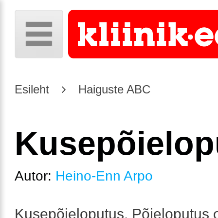
Esileht
Haiguste ABC
Kusepõielop
Autor:
Heino-Enn Arpo
Kusepõieloputus. Põieloputus 