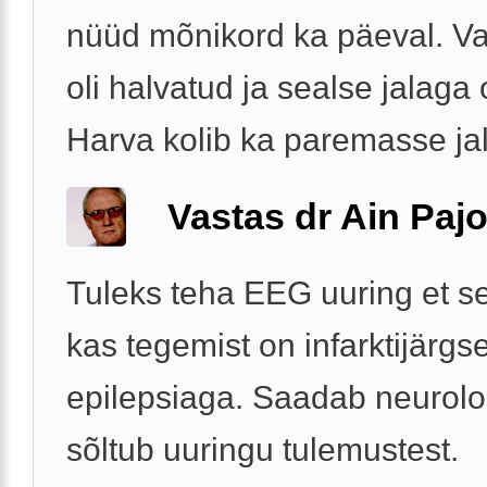
nüüd mõnikord ka päeval. V
oli halvatud ja sealse jalaga
Harva kolib ka paremasse jal
Vastas dr Ain Paj
Tuleks teha EEG uuring et se
kas tegemist on infarktijärgs
epilepsiaga. Saadab neurolo
sõltub uuringu tulemustest.