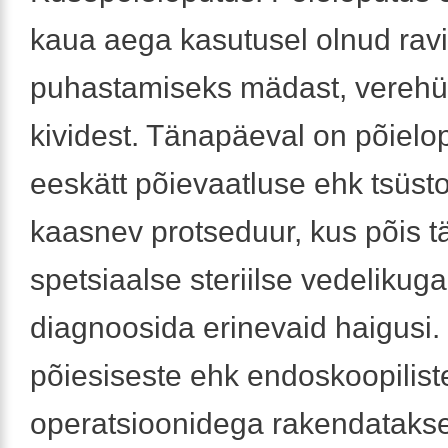
kaua aega kasutusel olnud ravi
puhastamiseks mädast, verehüü
kividest. Tänapäeval on põielo
eeskätt põievaatluse ehk tsüs
kaasnev protseduur, kus põis t
spetsiaalse steriilse vedelikuga
diagnoosida erinevaid haigusi
põiesiseste ehk endoskoopilist
operatsioonidega rakendataks