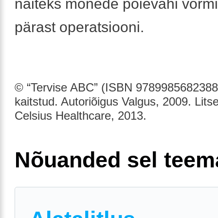
näiteks mõnede põievähi vormi
pärast operatsiooni.
© “Tervise ABC” (ISBN 9789985682388)
kaitstud. Autoriõigus Valgus, 2009. Lits
Celsius Healthcare, 2013.
Nõuanded sel teem