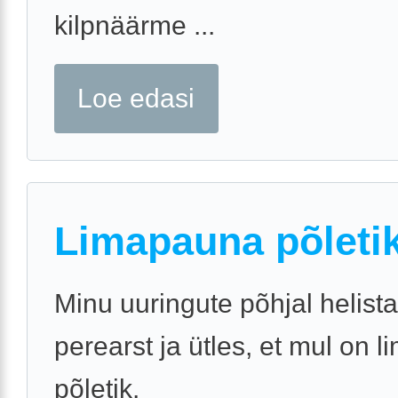
kilpnäärme ...
Loe edasi
Limapauna põletik
Minu uuringute põhjal helist
perearst ja ütles, et mul on 
põletik.