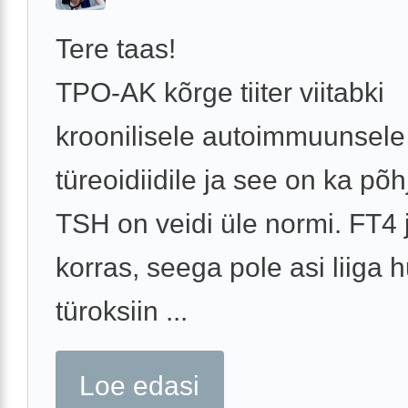
Tere taas!
TPO-AK kõrge tiiter viitabki
kroonilisele autoimmuunsele
türeoidiidile ja see on ka põh
TSH on veidi üle normi. FT4 
korras, seega pole asi liiga hu
türoksiin ...
Loe edasi