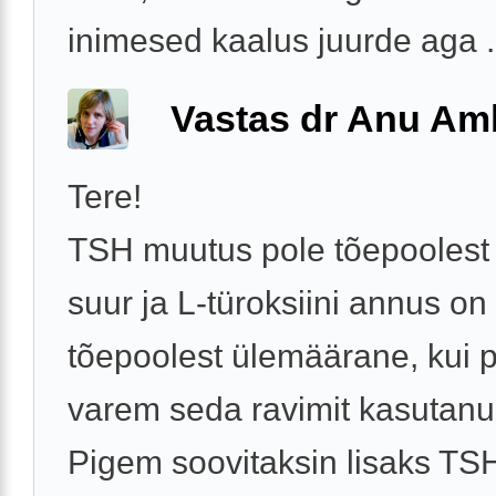
inimesed kaalus juurde aga .
Vastas dr Anu A
Tere!
TSH muutus pole tõepoolest 
suur ja L-türoksiini annus on
tõepoolest ülemäärane, kui 
varem seda ravimit kasutanud
Pigem soovitaksin lisaks TSH