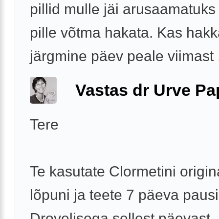
pillid mulle jäi arusaamatuks
pille võtma hakata. Kas hak
järgmine päev peale viimast .
Vastas dr Urve P
Tere
Te kasutate Clormetini origin
lõpuni ja teete 7 päeva pausi
Drovelisega sellest päevast, 