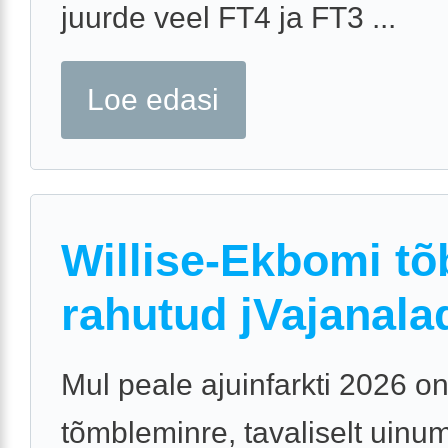
juurde veel FT4 ja FT3 ...
Loe edasi
Willise-Ekbomi tõ
rahutud jVajanala
Mul peale ajuinfarkti 2026 o
tõmbleminre, tavaliselt uinum