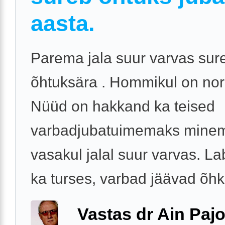
aasta.
Parema jala suur varvas sur
õhtuksära . Hommikul on nor
Nüüd on hakkand ka teised
varbadjubatuimemaks minem
vasakul jalal suur varvas. La
ka turses, varbad jäävad õhk
Vastas dr Ain Paj