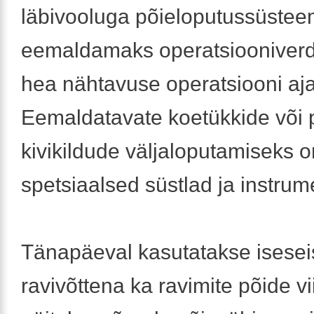
läbivooluga põieloputussüstee
eemaldamaks operatsiooniverd
hea nähtavuse operatsiooni aja
Eemaldatavate koetükkide või 
kivikildude väljaloputamiseks o
spetsiaalsed süstlad ja instrum
Tänapäeval kasutatakse isesei
ravivõttena ka ravimite põide vi