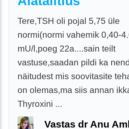
Alatalitlus
Tere,TSH oli pojal 5,75 üle
normi(normi vahemik 0,40-4
mU/l,poeg 22a....sain teilt
vastuse,saadan pildi ka nen
näitudest mis soovitasite te
on olemas,ma siis annan ikk
Thyroxini ...
Vastas dr Anu A