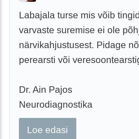
Labajala turse mis võib tingi
varvaste suremise ei ole põh
närvikahjustusest. Pidage n
perearsti või veresoontearsti
Dr. Ain Pajos
Neurodiagnostika
Loe edasi