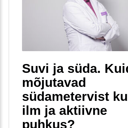
Suvi ja süda. Ku
mõjutavad
südametervist k
ilm ja aktiivne
puhkus?