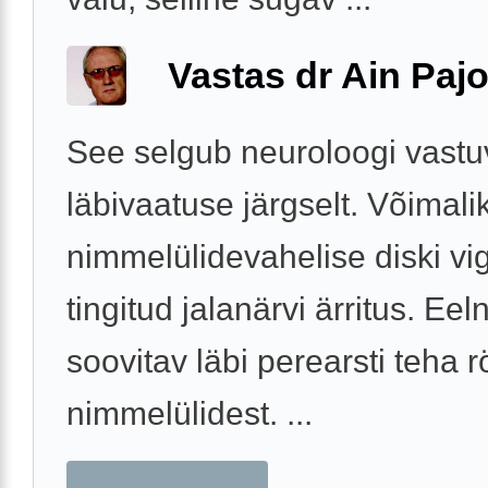
Vastas dr Ain Paj
See selgub neuroloogi vastu
läbivaatuse järgselt. Võimali
nimmelülidevahelise diski vi
tingitud jalanärvi ärritus. Eel
soovitav läbi perearsti teha rö
nimmelülidest. ...