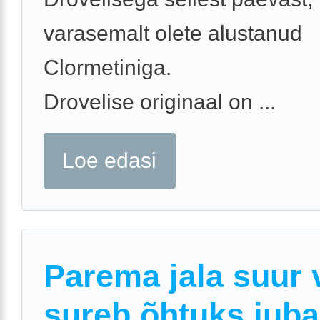
varasemalt olete alustanud
Clormetiniga.
Drovelise originaal on ...
Loe edasi
Parema jala suur 
sureb õhtuks juba