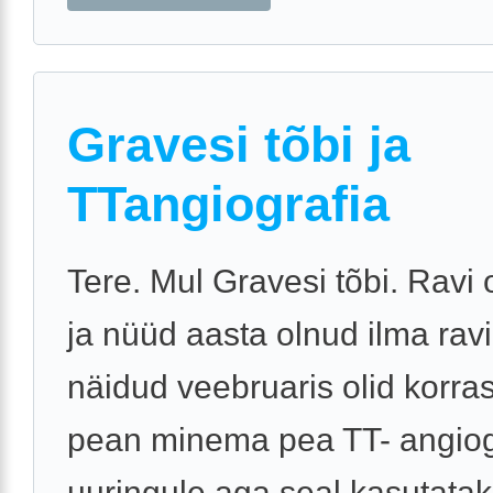
Gravesi tõbi ja
TTangiografia
Tere. Mul Gravesi tõbi. Ravi 
ja nüüd aasta olnud ilma ravi
näidud veebruaris olid korra
pean minema pea TT- angiog
uuringule aga seal kasutata