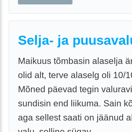
Selja- ja puusaval
Maikuus tõmbasin alaselja är
olid alt, terve alaselg oli 10/
Mõned päevad tegin valuravi
sundisin end liikuma. Sain 
aga sellest saati on jäänud 
valu, selline sügav ...