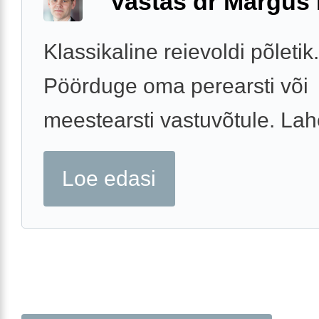
Vastas dr Margus
Klassikaline reievoldi põletik.
Pöörduge oma perearsti või
meestearsti vastuvõtule. La
Loe edasi