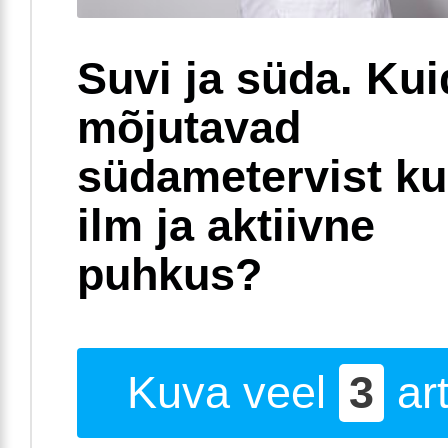
Urineerimishäired
Suvi ja süda. Ku
V
mõjutavad
Verikusesus
südametervist k
ilm ja aktiivne
puhkus?
Kuva veel
3
art