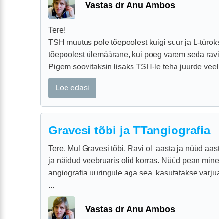
Vastas dr Anu Ambos
Tere!
TSH muutus pole tõepoolest kuigi suur ja L-türok
tõepoolest ülemäärane, kui poeg varem seda ravi
Pigem soovitaksin lisaks TSH-le teha juurde veel 
Loe edasi
Gravesi tõbi ja TTangiografia
Tere. Mul Gravesi tõbi. Ravi oli aasta ja nüüd aas
ja näidud veebruaris olid korras. Nüüd pean min
angiografia uuringule aga seal kasutatakse varju
...
Vastas dr Anu Ambos