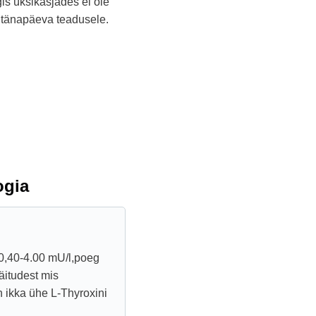
gis üksikasjades ei ole
a tänapäeva teadusele.
ogia
 0,40-4.00 mU/l,poeg
näitudest mis
 ikka ühe L-Thyroxini