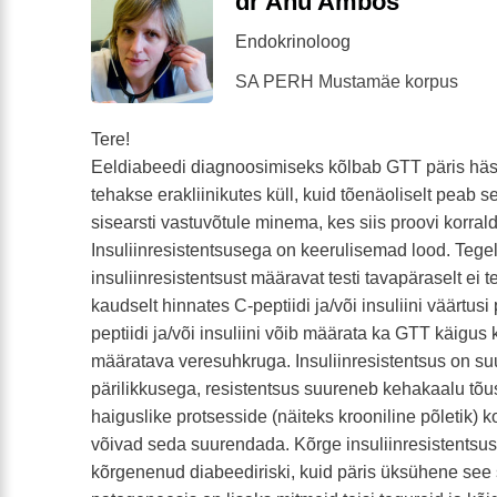
dr Anu Ambos
Endokrinoloog
SA PERH Mustamäe korpus
Tere!
Eeldiabeedi diagnoosimiseks kõlbab GTT päris hästi
tehakse erakliinikutes küll, kuid tõenäoliselt peab se
sisearsti vastuvõtule minema, kes siis proovi korral
Insuliinresistentsusega on keerulisemad lood. Tegeli
insuliinresistentsust määravat testi tavapäraselt ei
kaudselt hinnates C-peptiidi ja/või insuliini väärtusi
peptiidi ja/või insuliini võib määrata ka GTT käigus
määratava veresuhkruga. Insuliinresistentsus on s
pärilikkusega, resistentsus suureneb kehakaalu tõ
haiguslike protsesside (näiteks krooniline põletik) 
võivad seda suurendada. Kõrge insuliinresistentsus
kõrgenenud diabeediriski, kuid päris üksühene see 