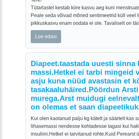
Tütarlastel kestab kiire kasvu aeg kuni menstruat
Peale seda võivad mõned sentimeetrid küll veel l
pikkuskasvu enam oodata ei ole. Tavaliselt on täis
Loe edasi
Diapeet.taastada uuesti sinna 
massi.Hetkel ei tarbi mingeid
asju kuna nüüd avastasin et k
tasakaaluhäired.Pöördun Arst
murega.Arst muidugi eelnevalt
on olemas et saan diapeetikuks
Kui olen kaotanud palju kg kätelt ja säärtelt kas 
lihasemassi nendesse kohtadesse tagasi kui hak
insuliini.Hetkel ei tarvitanud rohte.Kuid Perearst ü