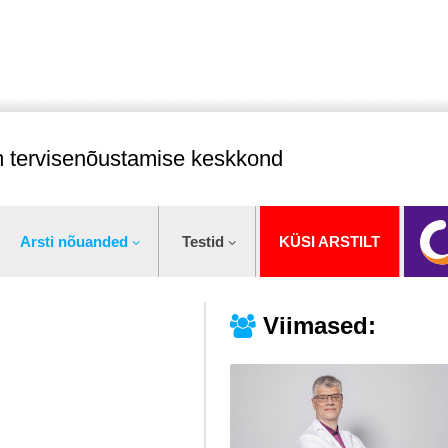
im tervisenõustamise keskkond
Arsti nõuanded
Testid
KÜSI ARSTILT
Viimased: