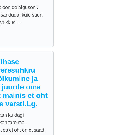
sioonide alguseni.
isanduda, kuid suurt
pikkus ...
lihase
 veresuhkru
õikumine ja
i juurde oma
 mainis et oht
 varsti.Lg.
saan kuidagi
kan tarbima
tles et oht on et saad