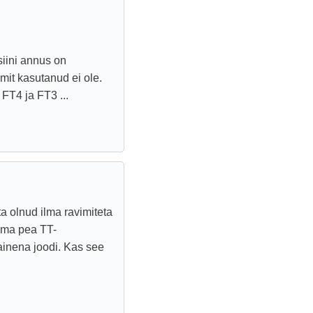
siini annus on
mit kasutanud ei ole.
FT4 ja FT3 ...
ta olnud ilma ravimiteta
ema pea TT-
ainena joodi. Kas see