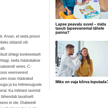
Lapse peavalu suvel – mida
tasub lapsevanemal tähele
panna?
. Arvan, et seda proovi
lleks üldarsti või
dab.
kult ühtegi konkreetselt
 tehtagi, seda määratakse
 patsiendi veres. C-
 koos veeniverest
uures osas määratud
Miks on vaja kõrva loputada
usuga ja ka mitmesuguste
korral. Ka mitmed ravimid
 tähendab tavaliselt
seos ei ole. Diabeedi