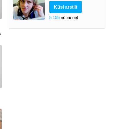
Küsi arstilt
5 195
nõuannet
?