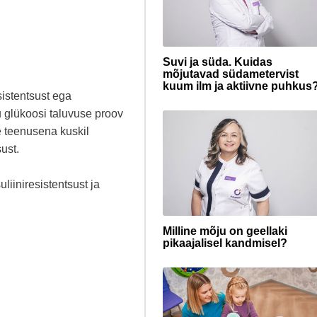
Suvi ja süda. Kuidas
mõjutavad südametervist
kuum ilm ja aktiivne puhkus
sistentsust ega
u glükoosi taluvuse proov
e teenusena kuskil
ust.
uliiniresistentsust ja
Milline mõju on geellaki
pikaajalisel kandmisel?