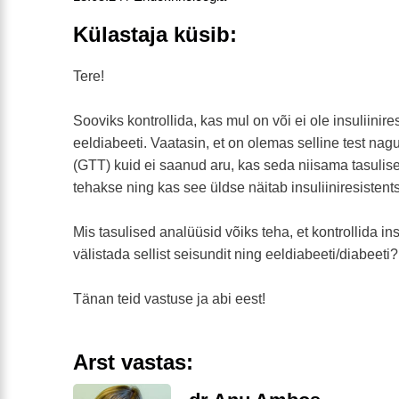
Külastaja küsib:
Tere!
Sooviks kontrollida, kas mul on või ei ole insuliinire
eeldiabeeti. Vaatasin, et on olemas selline test nag
(GTT) kuid ei saanud aru, kas seda niisama tasulis
tehakse ning kas see üldse näitab insuliiniresistents
Mis tasulised analüüsid võiks teha, et kontrollida ins
välistada sellist seisundit ning eeldiabeeti/diabeeti?
Tänan teid vastuse ja abi eest!
Arst vastas: