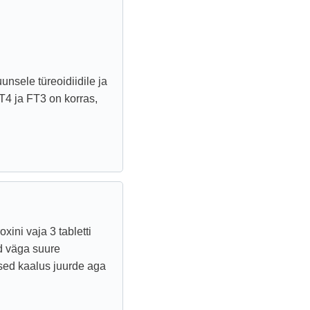
unsele türeoidiidile ja
T4 ja FT3 on korras,
xini vaja 3 tabletti
d väga suure
esed kaalus juurde aga