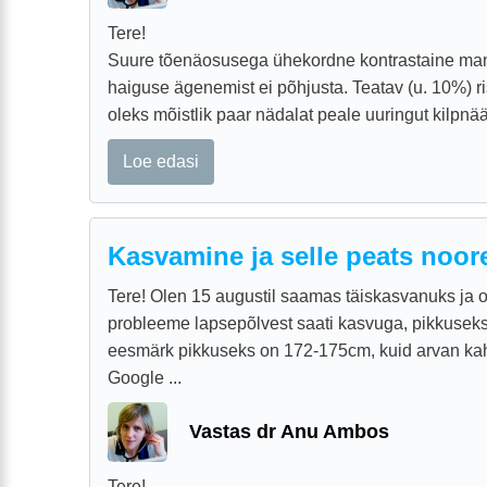
Tere!
Suure tõenäosusega ühekordne kontrastaine man
haiguse ägenemist ei põhjusta. Teatav (u. 10%) ris
oleks mõistlik paar nädalat peale uuringut kilpnää
Loe edasi
Kasvamine ja selle peats noo
Tere! Olen 15 augustil saamas täiskasvanuks ja 
probleeme lapsepõlvest saati kasvuga, pikkusek
eesmärk pikkuseks on 172-175cm, kuid arvan kah
Google ...
Vastas dr Anu Ambos
Tere!