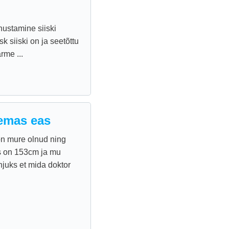
ustamine siiski
k siiski on ja seetõttu
rme ...
remas eas
on mure olnud ning
s on 153cm ja mu
juks et mida doktor