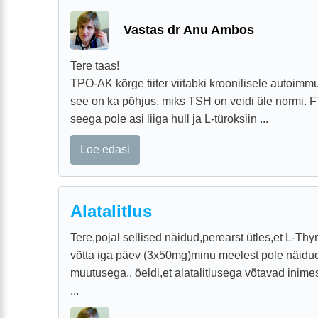
Vastas dr Anu Ambos
Tere taas!
TPO-AK kõrge tiiter viitabki kroonilisele autoimmu
see on ka põhjus, miks TSH on veidi üle normi. F
seega pole asi liiga hull ja L-türoksiin ...
Loe edasi
Alatalitlus
Tere,pojal sellised näidud,perearst ütles,et L-Thyro
võtta iga päev (3x50mg)minu meelest pole näidu
muutusega.. öeldi,et alatalitlusega võtavad inim
...