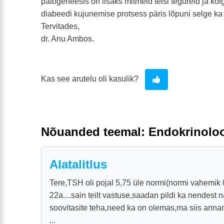
patogeneesis on lisaks mitmeid teisi tegureid ja kõi
diabeedi kujunemise protsess päris lõpuni selge k
Tervitades,
dr. Anu Ambos.
Kas see arutelu oli kasulik?
Nõuanded teemal: Endokrinolo
Alatalitlus
Tere,TSH oli pojal 5,75 üle normi(normi vahemik
22a....sain teilt vastuse,saadan pildi ka nendest 
soovitasite teha,need ka on olemas,ma siis annan
...