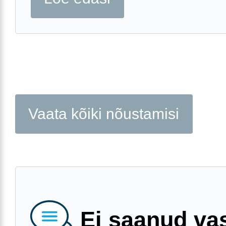
Vaata kõiki nõustamisi
Ei saanud va