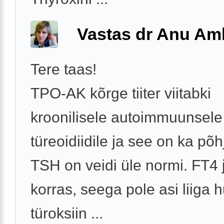
Vastas dr Anu A
Tere taas!
TPO-AK kõrge tiiter viitabki
kroonilisele autoimmuunsele
türeoidiidile ja see on ka põh
TSH on veidi üle normi. FT4 
korras, seega pole asi liiga hu
türoksiin ...