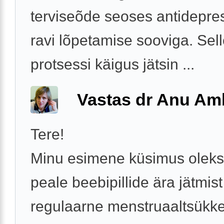
terviseõde seoses antidepre
ravi lõpetamise sooviga. Sel
protsessi käigus jätsin ...
Vastas dr Anu A
Tere!
Minu esimene küsimus oleks
peale beebipillide ära jätmis
regulaarne menstruaaltsükke