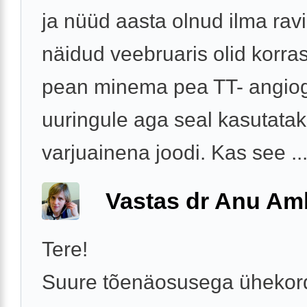
ja nüüd aasta olnud ilma ravi
näidud veebruaris olid korra
pean minema pea TT- angiog
uuringule aga seal kasutata
varjuainena joodi. Kas see ..
Vastas dr Anu A
Tere!
Suure tõenäosusega ühekor