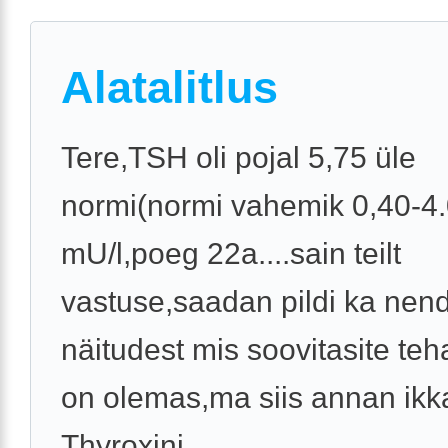
Alatalitlus
Tere,TSH oli pojal 5,75 üle
normi(normi vahemik 0,40-4
mU/l,poeg 22a....sain teilt
vastuse,saadan pildi ka nen
näitudest mis soovitasite te
on olemas,ma siis annan ikk
Thyroxini ...