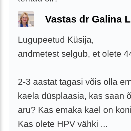
Vastas dr Galina L
Lugupeetud Küsija,
andmetest selgub, et olete 
2-3 aastat tagasi võis olla e
kaela düsplaasia, kas saan õ
aru? Kas emaka kael on koni
Kas olete HPV vähki ...