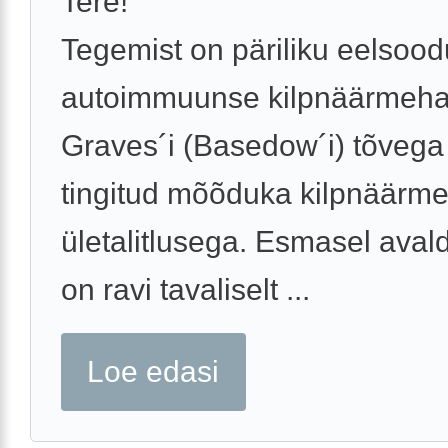
Tere!
Tegemist on päriliku eelso
autoimmuunse kilpnäärmeha
Graves´i (Basedow´i) tõvega 
tingitud mõõduka kilpnäärm
ületalitlusega. Esmasel aval
on ravi tavaliselt ...
Loe edasi