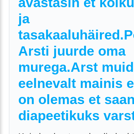
avastasin et kõik
ja
tasakaaluhäired.
Arsti juurde oma
murega.Arst muid
eelnevalt mainis e
on olemas et saa
diapeetikuks varst