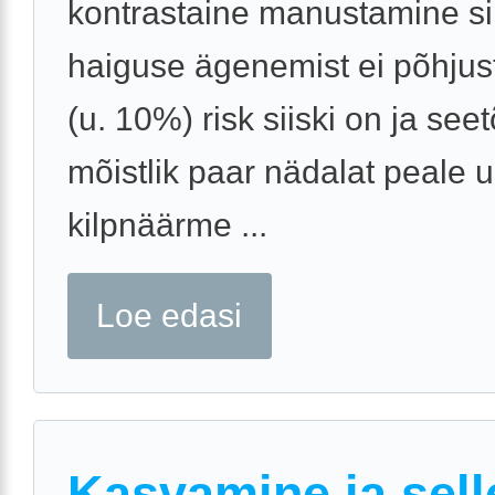
kontrastaine manustamine si
haiguse ägenemist ei põhjus
(u. 10%) risk siiski on ja seet
mõistlik paar nädalat peale u
kilpnäärme ...
Loe edasi
Kasvamine ja sell