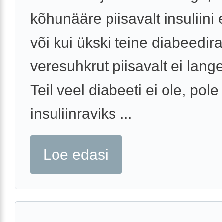
kõhunääre piisavalt insuliini 
või kui ükski teine diabeedir
veresuhkrut piisavalt ei lange
Teil veel diabeeti ei ole, pole
insuliinraviks ...
Loe edasi