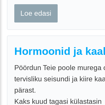
Loe edasi
Hormoonid ja kaa
Pöördun Teie poole murega
tervisliku seisundi ja kiire k
pärast.
Kaks kuud tagasi külastasin