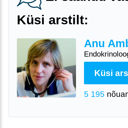
Küsi arstilt:
Anu Am
Endokrinoloo
Küsi arst
5 195
nõuan