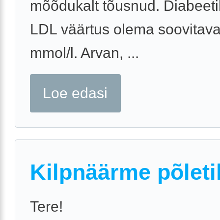
mõõdukalt tõusnud. Diabeeti
LDL väärtus olema soovitaval
mmol/l. Arvan, ...
Loe edasi
Kilpnäärme põleti
Tere!