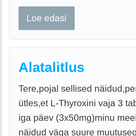
Loe edasi
Alatalitlus
Tere,pojal sellised näidud,pe
ütles,et L-Thyroxini vaja 3 tab
iga päev (3x50mg)minu meel
näidud väga suure muutuseg