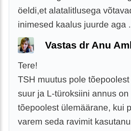
öeldi,et alatalitlusega võtava
inimesed kaalus juurde aga .
Vastas dr Anu A
Tere!
TSH muutus pole tõepoolest 
suur ja L-türoksiini annus on
tõepoolest ülemäärane, kui 
varem seda ravimit kasutanud