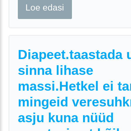
Loe edasi
Diapeet.taastada 
sinna lihase
massi.Hetkel ei ta
mingeid veresuhk
asju kuna nüüd