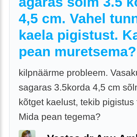
agaras sõlm 3.5 k
4,5 cm. Vahel tun
kaela pigistust. K
pean muretsema?
kilpnäärme probleem. Vasak
sagaras 3.5korda 4,5 cm sõlm
kõtget kaelust, tekib pigistus
Mida pean tegema?