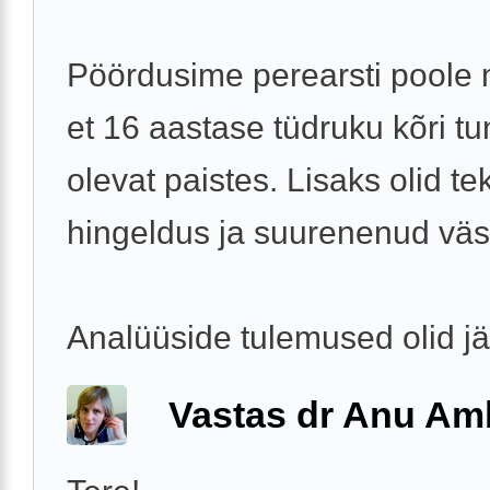
Pöördusime perearsti poole
et 16 aastase tüdruku kõri t
olevat paistes. Lisaks olid te
hingeldus ja suurenenud vä
Analüüside tulemused olid j
Vastas dr Anu A