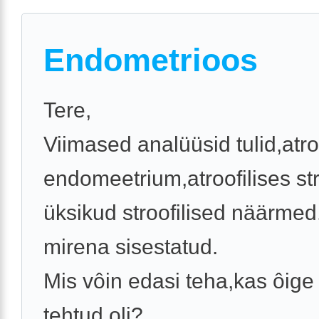
Endometrioos
Tere,
Viimased analüüsid tulid,atro
endomeetrium,atroofilises s
üksikud stroofilised näärmed.
mirena sisestatud.
Mis vôin edasi teha,kas ôige 
tehtud oli?