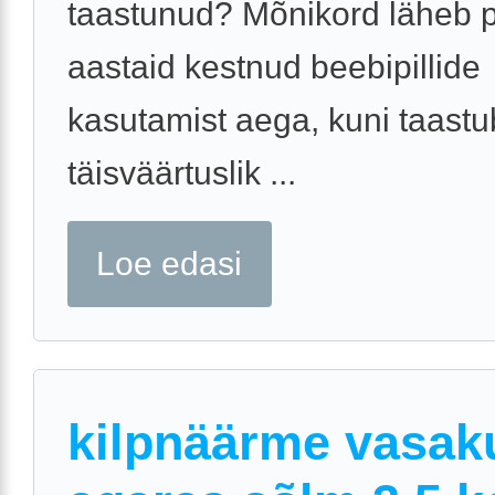
taastunud? Mõnikord läheb 
aastaid kestnud beebipillide
kasutamist aega, kuni taastu
täisväärtuslik ...
Loe edasi
kilpnäärme vasak