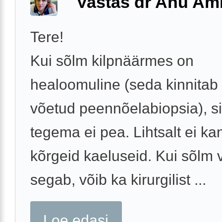
Vastas dr Anu A
Tere!
Kui sõlm kilpnäärmes on
healoomuline (seda kinnitab
võetud peennõelabiopsia), si
tegema ei pea. Lihtsalt ei ka
kõrgeid kaeluseid. Kui sõlm
segab, võib ka kirurgilist ...
Loe edasi