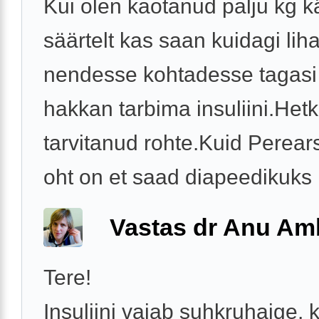
Kui olen kaotanud palju kg kä
säärtelt kas saan kuidagi li
nendesse kohtadesse tagasi
hakkan tarbima insuliini.Hetk
tarvitanud rohte.Kuid Perears
oht on et saad diapeedikuks .
Vastas dr Anu A
Tere!
Insuliini vajab suhkruhaige, k