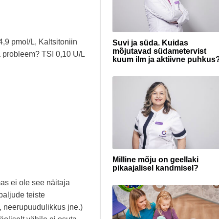
,9 pmol/L, Kaltsitoniin
Suvi ja süda. Kuidas
mõjutavad südametervist
la probleem? TSI 0,10 U/L
kuum ilm ja aktiivne puhkus
Milline mõju on geellaki
pikaajalisel kandmisel?
as ei ole see näitaja
paljude teiste
t, neerupuudulikkus jne.)