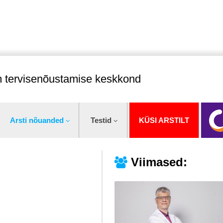
im tervisenõustamise keskkond
Arsti nõuanded
Testid
KÜSI ARSTILT
Viimased: