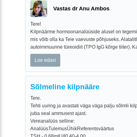
Vastas dr Anu Ambos
Tere!
Kilpnäärme hormoonanalüüside alusel on tegemist
mis võib olla ka Teie vaevuste põhjuseks. Alatali
autoimmuunne türeoidiit (TPO IgG kõrge tiiter). Kalt
Loe edasi
Sõlmeline kilpnääre
Tere.
Tehti uuring ja avastati väga väga palju sõlmli ki
juba seal ammusest ajast.
Vereanalüüs selline:
AnalüüsTulemusÜhikReferentsväärtus
TSH - 0.68mIU/l0.40-4.00