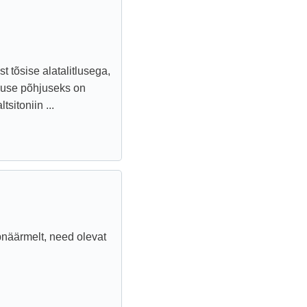
 tõsise alatalitlusega,
tluse põhjuseks on
sitoniin ...
lpnäärmelt, need olevat