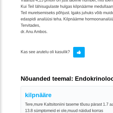
Väärtus 4,13 pmol/l on just taoline number, mis tõenä
Kui Teil lähisugulaste hulgas kilpnäärme medullaars
Teil muretsemiseks põhjust. Igaks juhuks võib muid
edaspidi analüüsi teha. Kilpnäärme hormoonanalüüs
Tervitades,
dr. Anu Ambos.
Kas see arutelu oli kasulik?
Nõuanded teemal: Endokrinolo
kilpnääre
Tere,mure Kaltsitoniini taseme tõusu pärast 1.7 a
13.8 sümptomeid ei ole,muud näidud korras