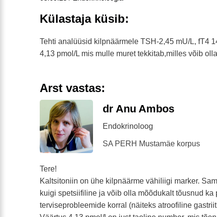
Külastaja küsib:
Tehti analüüsid kilpnäärmele TSH-2,45 mU/L, fT4 14
4,13 pmol/L mis mulle muret tekkitab,milles võib ol
Arst vastas:
dr Anu Ambos
Endokrinoloog
SA PERH Mustamäe korpus
Tere!
Kaltsitoniin on ühe kilpnäärme vähiliigi marker. Sam
kuigi spetsiifiline ja võib olla mõõdukalt tõusnud ka 
terviseprobleemide korral (näiteks atroofiline gastrii