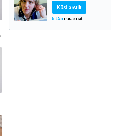
Küsi arstilt
5 195
nõuannet
?