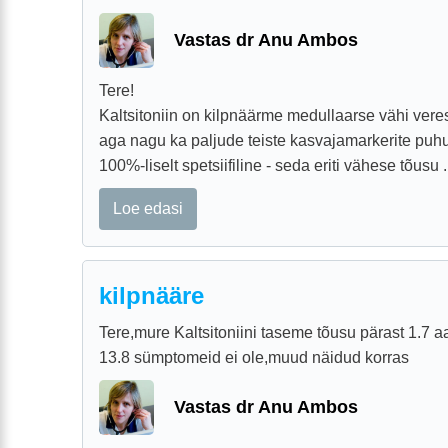
Vastas dr Anu Ambos
Tere!
Kaltsitoniin on kilpnäärme medullaarse vähi vere
aga nagu ka paljude teiste kasvajamarkerite puhul
100%-liselt spetsiifiline - seda eriti vähese tõusu .
Loe edasi
kilpnääre
Tere,mure Kaltsitoniini taseme tõusu pärast 1.7 a
13.8 sümptomeid ei ole,muud näidud korras
Vastas dr Anu Ambos