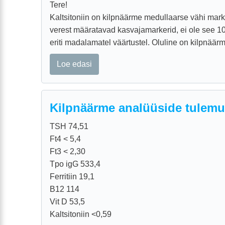
Tere!
Kaltsitoniin on kilpnäärme medullaarse vähi mark
verest määratavad kasvajamarkerid, ei ole see 100%
eriti madalamatel väärtustel. Oluline on kilpnäärme
Loe edasi
Kilpnäärme analüüside tulem
TSH 74,51
Ft4 < 5,4
Ft3 < 2,30
Tpo igG 533,4
Ferritiin 19,1
B12 114
Vit D 53,5
Kaltsitoniin <0,59