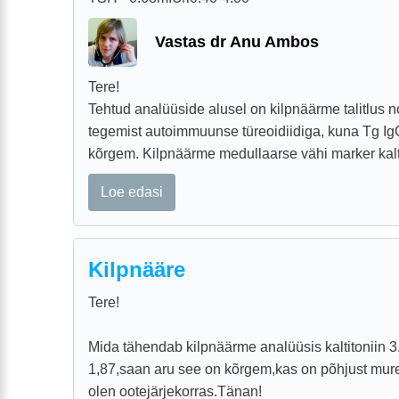
Vastas dr Anu Ambos
Tere!
Tehtud analüüside alusel on kilpnäärme talitlus n
tegemist autoimmuunse türeoidiidiga, kuna Tg IgG 
kõrgem. Kilpnäärme medullaarse vähi marker kaltsi
Loe edasi
Kilpnääre
Tere!
Mida tähendab kilpnäärme analüüsis kaltitoniin 3
1,87,saan aru see on kõrgem,kas on põhjust mur
olen ootejärjekorras.Tänan!