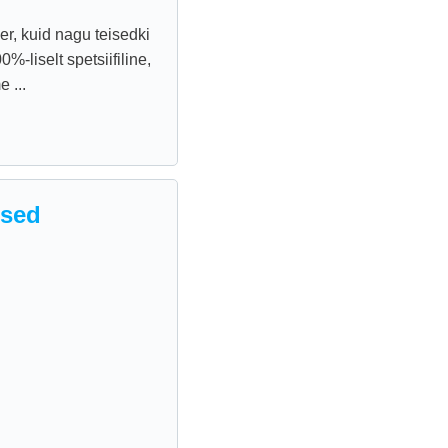
er, kuid nagu teisedki
-liselt spetsiifiline,
 ...
used