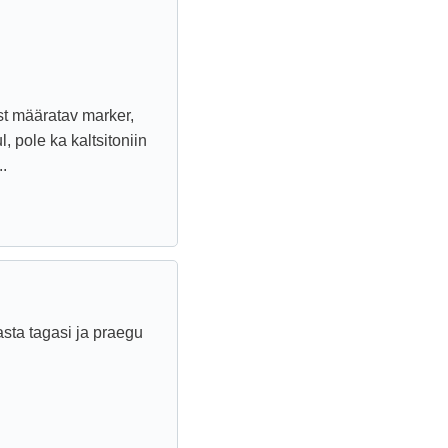
st määratav marker,
, pole ka kaltsitoniin
..
asta tagasi ja praegu