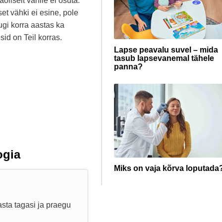
oliselt vähile ei osuta.
et vähki ei esine, pole
ugi korra aastas ka
id on Teil korras.
Lapse peavalu suvel – mida
tasub lapsevanemal tähele
panna?
ogia
Miks on vaja kõrva loputada
asta tagasi ja praegu