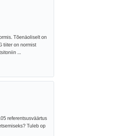
ormis. Tõenäoliselt on
tiiter on normist
toniin ...
.05 referentsusväärtus
etsemiseks? Tuleb op