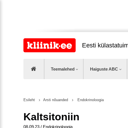
Eesti külastatu
Teemalehed
Haiguste ABC
Esileht
Arsti nõuanded
Endokrinoloogia
Kaltsitoniin
08.09.23 / Endokrinoloogia