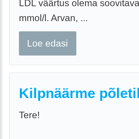
LDL väärtus olema soovitaval
mmol/l. Arvan, ...
Loe edasi
Kilpnäärme põleti
Tere!