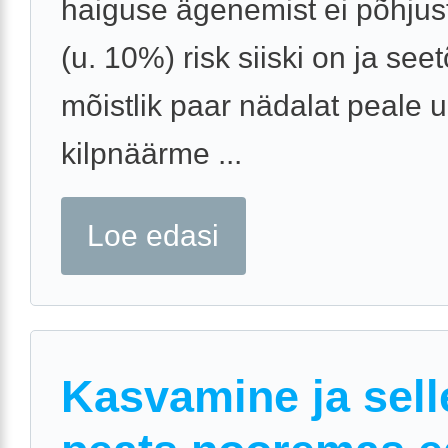
haiguse ägenemist ei põhjus
(u. 10%) risk siiski on ja seet
mõistlik paar nädalat peale u
kilpnäärme ...
Loe edasi
Kasvamine ja sell