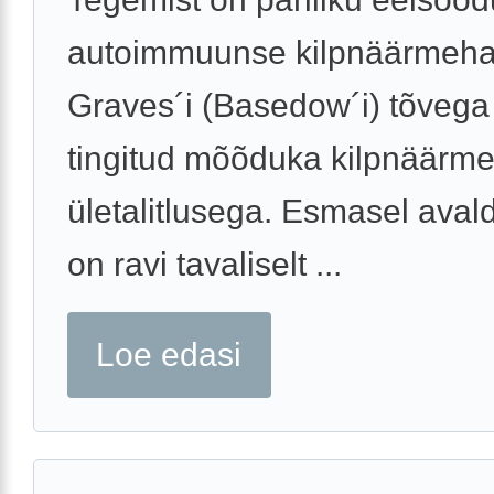
autoimmuunse kilpnäärmeha
Graves´i (Basedow´i) tõvega 
tingitud mõõduka kilpnäärm
ületalitlusega. Esmasel aval
on ravi tavaliselt ...
Loe edasi