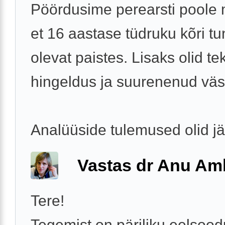
Pöördusime perearsti poole
et 16 aastase tüdruku kõri t
olevat paistes. Lisaks olid te
hingeldus ja suurenenud vä
Analüüside tulemused olid j
Vastas dr Anu A
Tere!
Tegemist on päriliku eelso