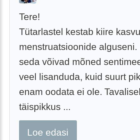
Tere!
Tütarlastel kestab kiire kasv
menstruatsioonide alguseni.
seda võivad mõned sentimeet
veel lisanduda, kuid suurt p
enam oodata ei ole. Tavalisel
täispikkus ...
Loe edasi