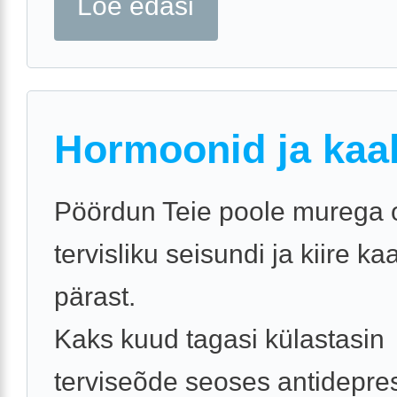
Loe edasi
Hormoonid ja kaa
Pöördun Teie poole murega
tervisliku seisundi ja kiire k
pärast.
Kaks kuud tagasi külastasin
terviseõde seoses antidepre