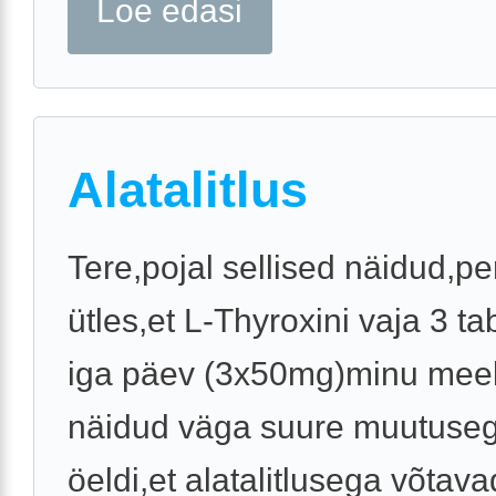
Loe edasi
Alatalitlus
Tere,pojal sellised näidud,pe
ütles,et L-Thyroxini vaja 3 tab
iga päev (3x50mg)minu meel
näidud väga suure muutuseg
öeldi,et alatalitlusega võtava