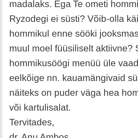
madalaks. Ega Te ometi hommi
Ryzodegi ei süsti? Võib-olla kä
hommikul enne sööki jooksmas 
muul moel füüsiliselt aktiivne?
hommikusöögi menüü üle vaad
eelkõige nn. kauamängivaid süs
näiteks on puder väga hea ho
või kartulisalat.
Tervitades,
dr. Anu Ambos.