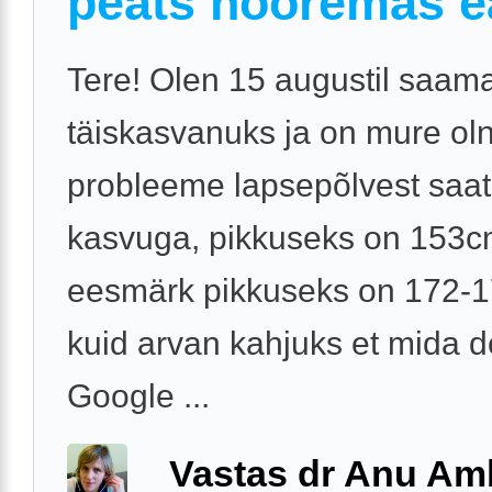
peats nooremas e
Tere! Olen 15 augustil saam
täiskasvanuks ja on mure ol
probleeme lapsepõlvest saat
kasvuga, pikkuseks on 153c
eesmärk pikkuseks on 172-
kuid arvan kahjuks et mida d
Google ...
Vastas dr Anu A