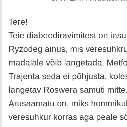
Tere!
Teie diabeediravimitest on insul
Ryzodeg ainus, mis veresuhkrut
madalale võib langetada. Metfo
Trajenta seda ei põhjusta, koles
langetav Roswera samuti mitte
Arusaamatu on, miks hommikul 
veresuhkur korras aga peale s