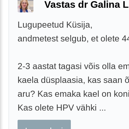
Vastas dr Galina L
Lugupeetud Küsija,
andmetest selgub, et olete 
2-3 aastat tagasi võis olla e
kaela düsplaasia, kas saan õ
aru? Kas emaka kael on koni
Kas olete HPV vähki ...