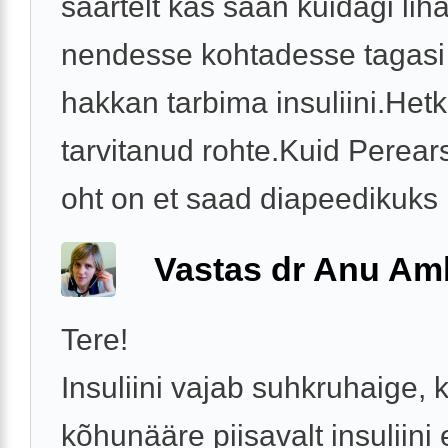
säärtelt kas saan kuidagi li
nendesse kohtadesse tagasi
hakkan tarbima insuliini.Hetk
tarvitanud rohte.Kuid Perears
oht on et saad diapeedikuks .
Vastas dr Anu A
Tere!
Insuliini vajab suhkruhaige, k
kõhunääre piisavalt insuliini 