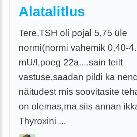
Alatalitlus
Tere,TSH oli pojal 5,75 üle
normi(normi vahemik 0,40-4
mU/l,poeg 22a....sain teilt
vastuse,saadan pildi ka nen
näitudest mis soovitasite te
on olemas,ma siis annan ikk
Thyroxini ...