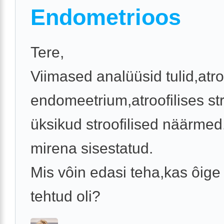
Endometrioos
Tere,
Viimased analüüsid tulid,atro
endomeetrium,atroofilises s
üksikud stroofilised näärmed.
mirena sisestatud.
Mis vôin edasi teha,kas ôige 
tehtud oli?