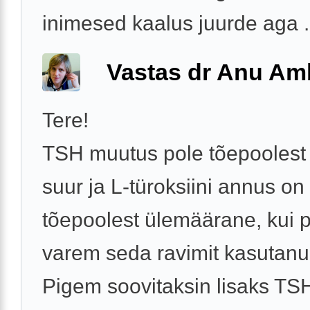
inimesed kaalus juurde aga .
Vastas dr Anu A
Tere!
TSH muutus pole tõepoolest 
suur ja L-türoksiini annus on
tõepoolest ülemäärane, kui 
varem seda ravimit kasutanud
Pigem soovitaksin lisaks TSH