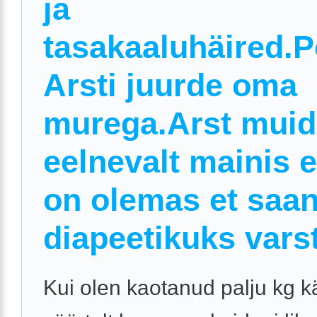
ja
tasakaaluhäired.
Arsti juurde oma
murega.Arst muid
eelnevalt mainis e
on olemas et saa
diapeetikuks varst
Kui olen kaotanud palju kg kä