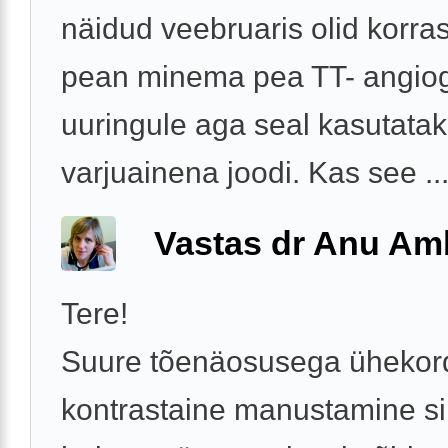
näidud veebruaris olid korra
pean minema pea TT- angiog
uuringule aga seal kasutata
varjuainena joodi. Kas see ..
Vastas dr Anu A
Tere!
Suure tõenäosusega ühekor
kontrastaine manustamine si