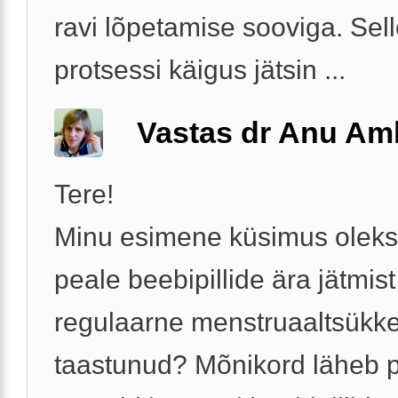
ravi lõpetamise sooviga. Sel
protsessi käigus jätsin ...
Vastas dr Anu A
Tere!
Minu esimene küsimus oleks
peale beebipillide ära jätmis
regulaarne menstruaaltsükke
taastunud? Mõnikord läheb 