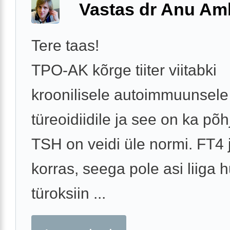
Vastas dr Anu A
Tere taas!
TPO-AK kõrge tiiter viitabki
kroonilisele autoimmuunsele
türeoidiidile ja see on ka põh
TSH on veidi üle normi. FT4 
korras, seega pole asi liiga hu
türoksiin ...