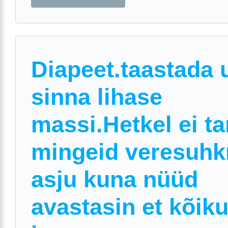
Diapeet.taastada 
sinna lihase
massi.Hetkel ei ta
mingeid veresuhk
asju kuna nüüd
avastasin et kõik