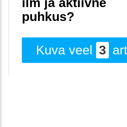
ilm ja aktiivne
puhkus?
Kuva veel
3
art