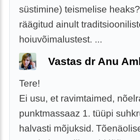
süstimine) teismelise heaks?
räägitud ainult traditsioonilist
hoiuvõimalustest. ...
Vastas dr Anu A
Tere!
Ei usu, et ravimtaimed, nõelr
punktmassaaz 1. tüüpi suhkr
halvasti mõjuksid. Tõenäolise