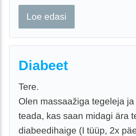
Loe edasi
Diabeet
Tere.
Olen massaažiga tegeleja ja
teada, kas saan midagi ära 
diabeedihaige (I tüüp, 2x pä