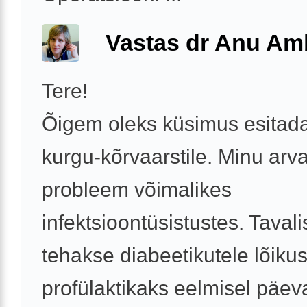
Vastas dr Anu A
Tere!
Õigem oleks küsimus esitada
kurgu-kõrvaarstile. Minu arv
probleem võimalikes
infektsioontüsistustes. Tavali
tehakse diabeetikutele lõiku
profülaktikaks eelmisel päeval