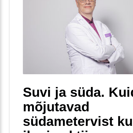
Suvi ja süda. Ku
mõjutavad
südametervist k