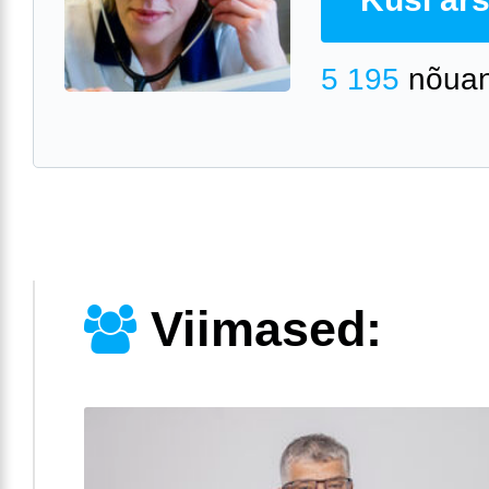
5 195
nõuan
Viimased: