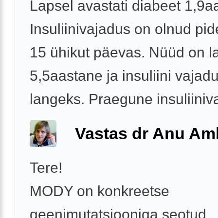
Lapsel avastati diabeet 1,9aa
Insuliinivajadus on olnud pid
15 ühikut päevas. Nüüd on l
5,5aastane ja insuliini vajad
langeks. Praegune insuliiniva
Vastas dr Anu A
Tere!
MODY on konkreetse
geenimutatsiooniga seotud