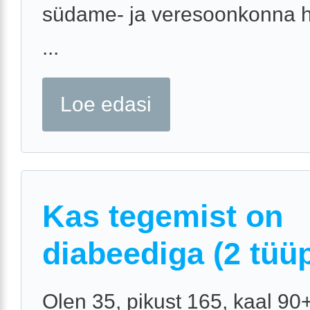
südame- ja veresoonkonna h
...
Loe edasi
Kas tegemist on
diabeediga (2 tüü
Olen 35, pikust 165, kaal 90