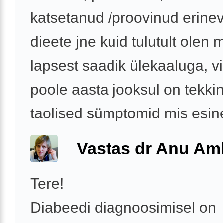
katsetanud /proovinud erine
dieete jne kuid tulutult olen
lapsest saadik ülekaaluga, v
poole aasta jooksul on tekki
taolised sümptomid mis esine
Vastas dr Anu A
Tere!
Diabeedi diagnoosimisel on