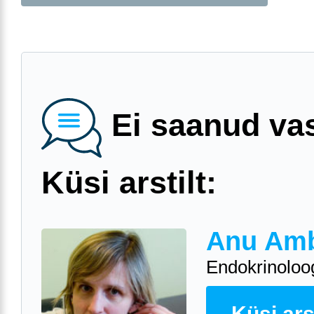
Ei saanud va
Küsi arstilt:
Anu Am
Endokrinoloo
Küsi arst