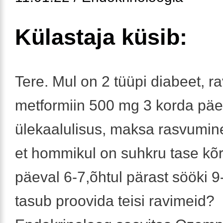
Külastaja küsib:
Tere. Mul on 2 tüüpi diabeet, r
metformiin 500 mg 3 korda päe
ülekaalulisus, maksa rasvumin
et hommikul on suhkru tase kõr
päeval 6-7,õhtul pärast sööki 9
tasub proovida teisi ravimeid?