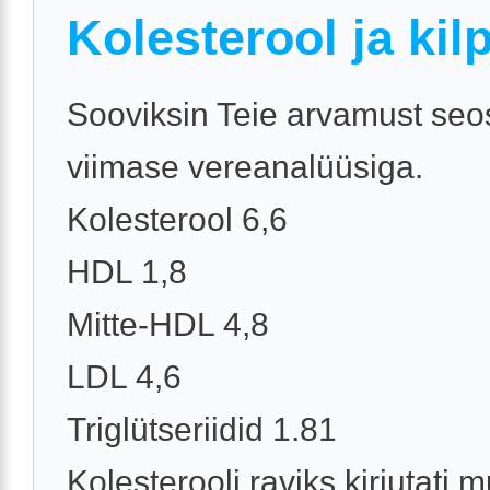
Kolesterool ja kil
Sooviksin Teie arvamust se
viimase vereanalüüsiga.
Kolesterool 6,6
HDL 1,8
Mitte-HDL 4,8
LDL 4,6
Triglütseriidid 1.81
Kolesterooli raviks kirjutati m