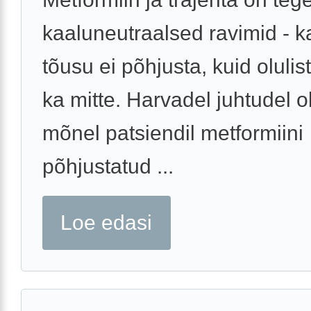
kaaluneutraalsed ravimid - k
tõusu ei põhjusta, kuid olulis
ka mitte. Harvadel juhtudel ol
mõnel patsiendil metformiini
põhjustatud ...
Loe edasi