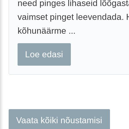
need pinges lihaseid lõõgast
vaimset pinget leevendada.
kõhunäärme ...
Loe edasi
Vaata kõiki nõustamisi