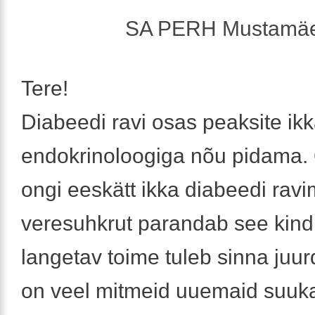
SA PERH Mustamäe
Tere!
Diabeedi ravi osas peaksite ik
endokrinoloogiga nõu pidama.
ongi eeskätt ikka diabeedi ravi
veresuhkrut parandab see kindl
langetav toime tuleb sinna juur
on veel mitmeid uuemaid suuk