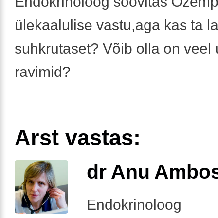
Endokrinoloog soovitas Ozemp
ülekaalulise vastu,aga kas ta l
suhkrutaset? Võib olla on vee
ravimid?
Arst vastas:
dr Anu Ambo
Endokrinoloog