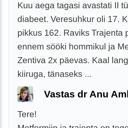
Kuu aega tagasi avastati II t
diabeet. Veresuhkur oli 17. K
pikkus 162. Raviks Trajenta 
ennem sööki hommikul ja Me
Zentiva 2x päevas. Kaal lan
kiiruga, tänaseks ...
Vastas dr Anu A
Tere!
Metformiin ja trajenta on tege