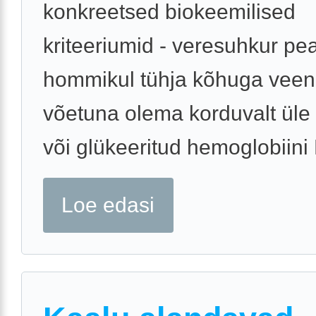
konkreetsed biokeemilised
kriteeriumid - veresuhkur pe
hommikul tühja kõhuga veen
võetuna olema korduvalt üle
või glükeeritud hemoglobiini 
Loe edasi