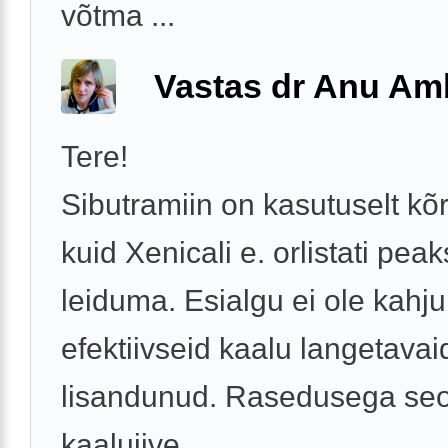
võtma ...
Vastas dr Anu A
Tere!
Sibutramiin on kasutuselt kõ
kuid Xenicali e. orlistati peaks
leiduma. Esialgu ei ole kahju
efektiivseid kaalu langetavai
lisandunud. Rasedusega se
kaaluiive ...