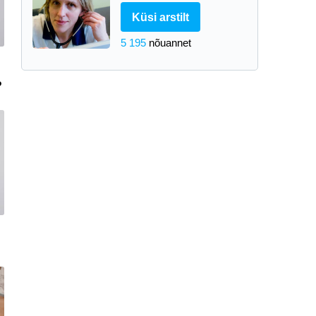
Küsi arstilt
5 195
nõuannet
?