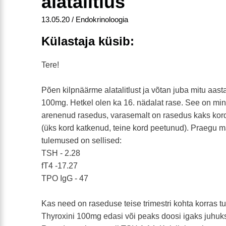
alatalitlus
13.05.20 / Endokrinoloogia
Külastaja küsib:
Tere!
Põen kilpnäärme alatalitlust ja võtan juba mitu aast
100mg. Hetkel olen ka 16. nädalat rase. See on mi
arenenud rasedus, varasemalt on rasedus kaks kord
(üks kord katkenud, teine kord peetunud). Praegu m
tulemused on sellised:
TSH - 2.28
fT4 -17.27
TPO IgG - 47
Kas need on raseduse teise trimestri kohta korras 
Thyroxini 100mg edasi või peaks doosi igaks juhu