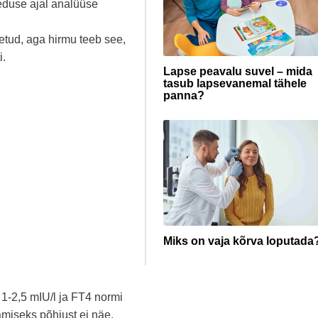
eduse ajal analüüse
etud, aga hirmu teeb see,
i.
Lapse peavalu suvel – mida
tasub lapsevanemal tähele
panna?
Miks on vaja kõrva loputada
1-2,5 mIU/l ja FT4 normi
amiseks põhjust ei näe.