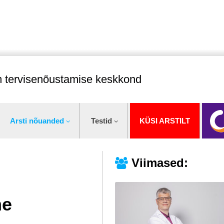
im tervisenõustamise keskkond
Arsti nõuanded
Testid
KÜSI ARSTILT
Viimased:
me