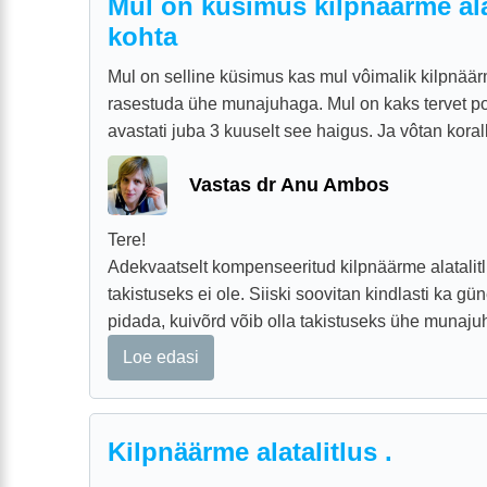
Mul on küsimus kilpnäärme ala
kohta
Mul on selline küsimus kas mul vôimalik kilpnää
rasestuda ühe munajuhaga. Mul on kaks tervet po
avastati juba 3 kuuselt see haigus. Ja vôtan koralli
Vastas dr Anu Ambos
Tere!
Adekvaatselt kompenseeritud kilpnäärme alatalit
takistuseks ei ole. Siiski soovitan kindlasti ka g
pidada, kuivõrd võib olla takistuseks ühe munaj
Loe edasi
Kilpnäärme alatalitlus .