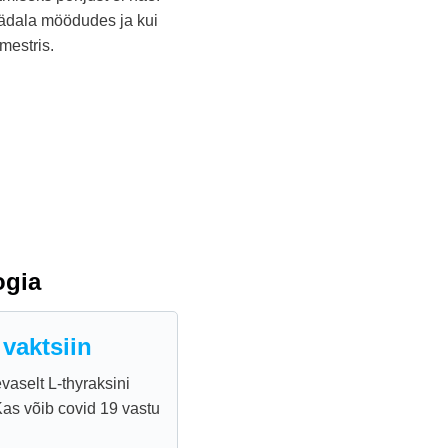
ädala möödudes ja kui
mestris.
ogia
 vaktsiin
vaselt L-thyraksini
Kas võib covid 19 vastu