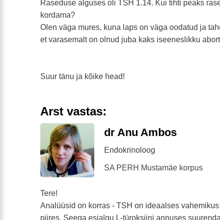
Raseduse alguses oli TSH 1.14. Kui tihti peaks ras
kordama?
Olen väga mures, kuna laps on väga oodatud ja tah
et varasemalt on olnud juba kaks iseeneslikku abort
Suur tänu ja kõike head!
Arst vastas:
dr Anu Ambos
Endokrinoloog
SA PERH Mustamäe korpus
Tere!
Analüüsid on korras - TSH on ideaalses vahemikus 
piires. Seega esialgu L-türoksiini annuses suurend