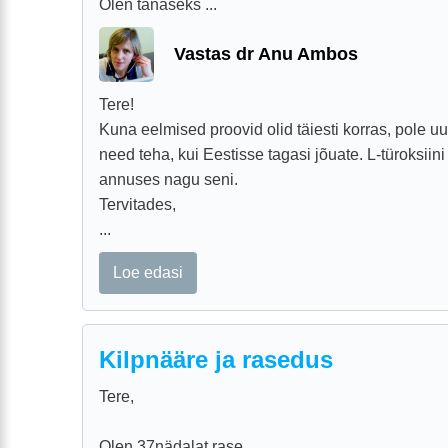
Olen tänaseks ...
Vastas dr Anu Ambos
Tere!
Kuna eelmised proovid olid täiesti korras, pole uut
need teha, kui Eestisse tagasi jõuate. L-türoksiin
annuses nagu seni.
Tervitades,
...
Loe edasi
Kilpnääre ja rasedus
Tere,
Olen 37nädalat rase.