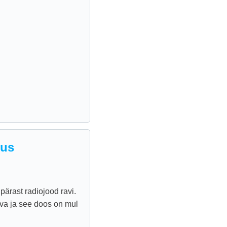
lus
pärast radiojood ravi.
va ja see doos on mul