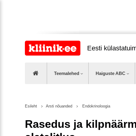
Eesti külastatu
Teemalehed
Haiguste ABC
Esileht
Arsti nõuanded
Endokrinoloogia
Rasedus ja kilpnäär