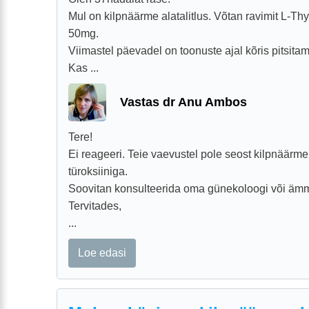
Mul on kilpnäärme alatalitlus. Võtan ravimit L-Th
50mg.
Viimastel päevadel on toonuste ajal kõris pitsita
Kas ...
Vastas dr Anu Ambos
Tere!
Ei reageeri. Teie vaevustel pole seost kilpnäärme 
türoksiiniga.
Soovitan konsulteerida oma günekoloogi või ä
Tervitades,
...
Loe edasi