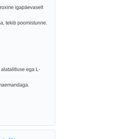
yroxine igapäevaselt
ma, tekib poomistunne.
alatalitluse ega L-
mmaemandaga.