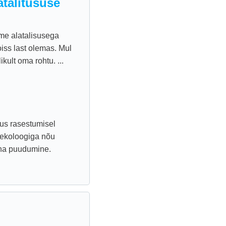
talitususe
rme alatalisusega
iss last olemas. Mul
kult oma rohtu. ...
lus rasestumisel
ünekoloogiga nõu
uha puudumine.