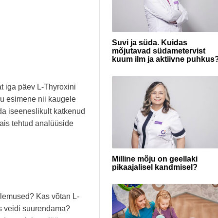
Suvi ja süda. Kuidas
mõjutavad südametervist
kuum ilm ja aktiivne puhkus
at iga päev L-Thyroxini
nu esimene nii kaugele
a iseeneslikult katkenud
ais tehtud analüüside
Milline mõju on geellaki
pikaajalisel kandmisel?
tulemused? Kas võtan L-
ks veidi suurendama?