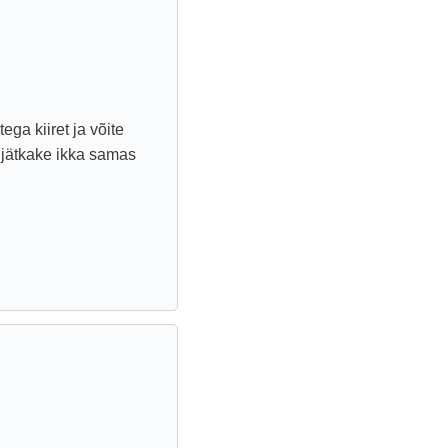
ega kiiret ja võite
i jätkake ikka samas