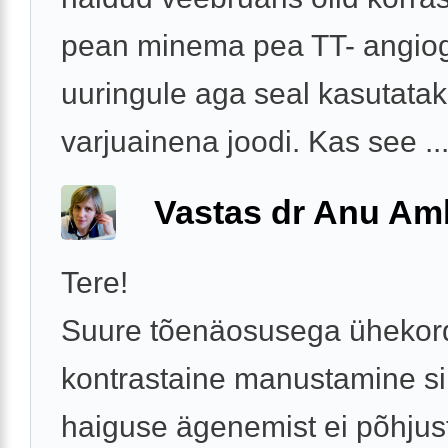
pean minema pea TT- angiog
uuringule aga seal kasutata
varjuainena joodi. Kas see ..
Vastas dr Anu A
Tere!
Suure tõenäosusega ühekor
kontrastaine manustamine si
haiguse ägenemist ei põhjus