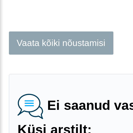
Vaata kõiki nõustamisi
Ei saanud va
Küsi arstilt: