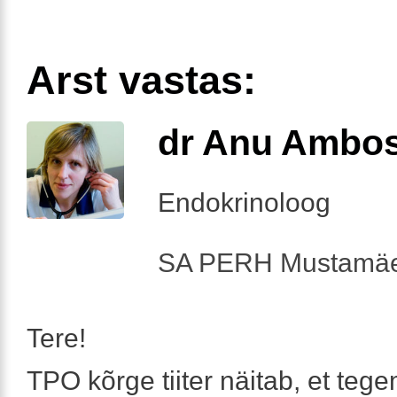
Arst vastas:
dr Anu Ambo
Endokrinoloog
SA PERH Mustamäe
Tere!
TPO kõrge tiiter näitab, et tege