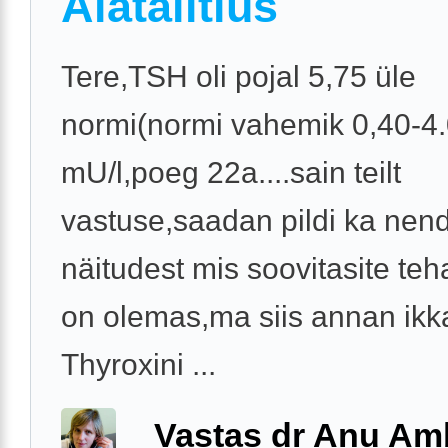
Alatalitlus
Tere,TSH oli pojal 5,75 üle
normi(normi vahemik 0,40-4
mU/l,poeg 22a....sain teilt
vastuse,saadan pildi ka nen
näitudest mis soovitasite te
on olemas,ma siis annan ikk
Thyroxini ...
Vastas dr Anu A