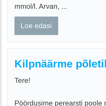
mmol/l. Arvan, ...
Loe edasi
Kilpnäärme põleti
Tere!
Pöördusime perearsti poole