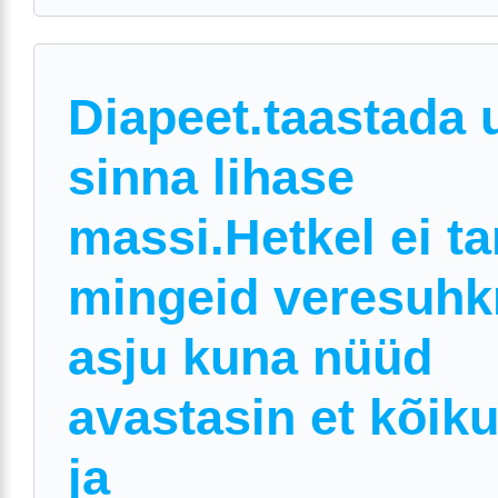
Diapeet.taastada 
sinna lihase
massi.Hetkel ei ta
mingeid veresuhk
asju kuna nüüd
avastasin et kõik
ja