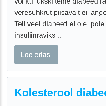
või kui ükski teine diabeedir
veresuhkrut piisavalt ei lange
Teil veel diabeeti ei ole, pole
insuliinraviks ...
Loe edasi
Kolesterool diabe