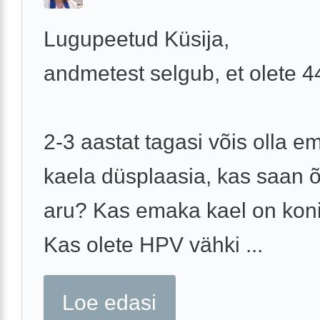
Lugupeetud Küsija,
andmetest selgub, et olete 
2-3 aastat tagasi võis olla e
kaela düsplaasia, kas saan õ
aru? Kas emaka kael on koni
Kas olete HPV vähki ...
Loe edasi