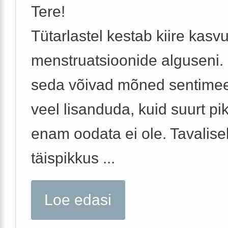
Tere!
Tütarlastel kestab kiire kasv
menstruatsioonide alguseni.
seda võivad mõned sentimeet
veel lisanduda, kuid suurt p
enam oodata ei ole. Tavalisel
täispikkus ...
Loe edasi