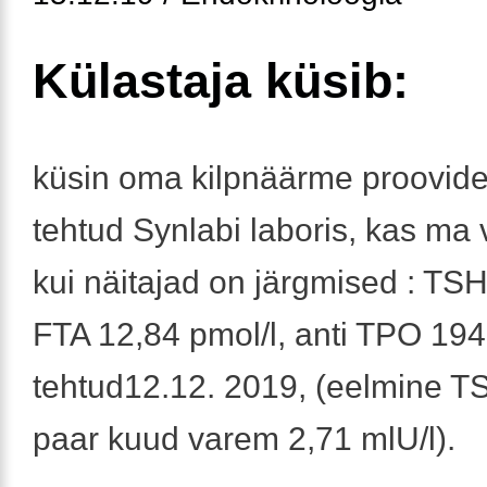
Külastaja küsib:
küsin oma kilpnäärme proovide
tehtud Synlabi laboris, kas ma 
kui näitajad on järgmised : TSH
FTA 12,84 pmol/l, anti TPO 194 
tehtud12.12. 2019, (eelmine TS
paar kuud varem 2,71 mlU/l).