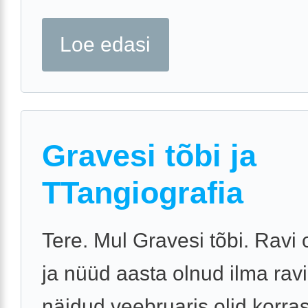
Loe edasi
Gravesi tõbi ja
TTangiografia
Tere. Mul Gravesi tõbi. Ravi 
ja nüüd aasta olnud ilma ravi
näidud veebruaris olid korra