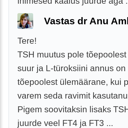
inimesed kaalus juurde aga .
Vastas dr Anu A
Tere!
TSH muutus pole tõepoolest 
suur ja L-türoksiini annus on
tõepoolest ülemäärane, kui 
varem seda ravimit kasutanud
Pigem soovitaksin lisaks TSH
juurde veel FT4 ja FT3 ...