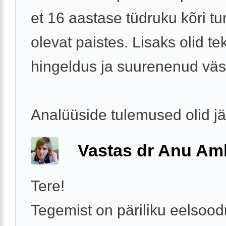
et 16 aastase tüdruku kõri t
olevat paistes. Lisaks olid te
hingeldus ja suurenenud vä
Analüüside tulemused olid j
Vastas dr Anu A
Tere!
Tegemist on päriliku eelso