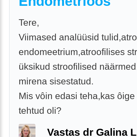
Endometrioos
Tere,
Viimased analüüsid tulid,atro
endomeetrium,atroofilises s
üksikud stroofilised näärmed.
mirena sisestatud.
Mis vôin edasi teha,kas ôige 
tehtud oli?
Vastas dr Galina L