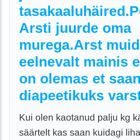
tasakaaluhäired.
Arsti juurde oma
murega.Arst muid
eelnevalt mainis e
on olemas et saa
diapeetikuks varst
Kui olen kaotanud palju kg kä
säärtelt kas saan kuidagi li