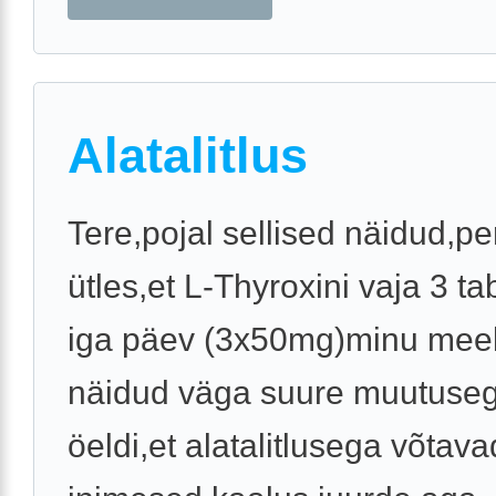
Alatalitlus
Tere,pojal sellised näidud,pe
ütles,et L-Thyroxini vaja 3 tab
iga päev (3x50mg)minu meel
näidud väga suure muutuseg
öeldi,et alatalitlusega võtava