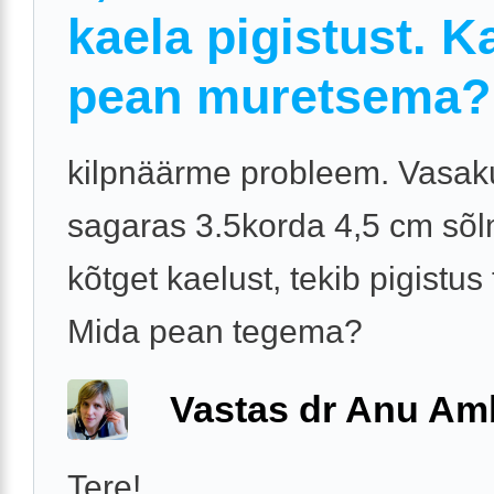
kaela pigistust. K
pean muretsema?
kilpnäärme probleem. Vasak
sagaras 3.5korda 4,5 cm sõlm
kõtget kaelust, tekib pigistus
Mida pean tegema?
Vastas dr Anu A
Tere!