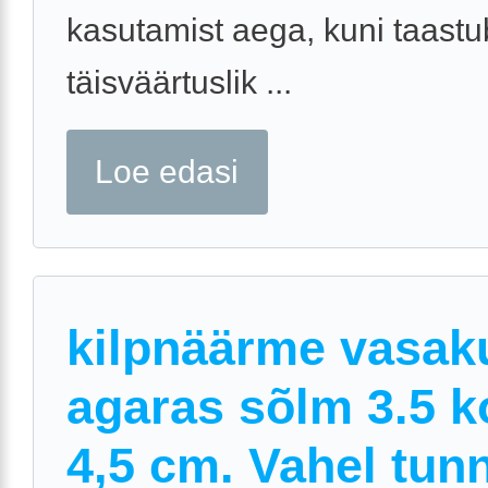
kasutamist aega, kuni taastu
täisväärtuslik ...
Loe edasi
kilpnäärme vasak
agaras sõlm 3.5 k
4,5 cm. Vahel tun