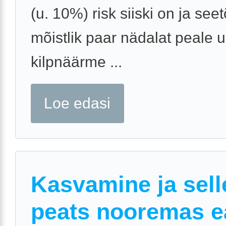
(u. 10%) risk siiski on ja seet
mõistlik paar nädalat peale u
kilpnäärme ...
Loe edasi
Kasvamine ja sell
peats nooremas e