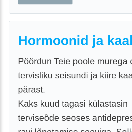
Hormoonid ja kaa
Pöördun Teie poole murega
tervisliku seisundi ja kiire k
pärast.
Kaks kuud tagasi külastasin
terviseõde seoses antidepre
ravi lõpetamise sooviga. Sel