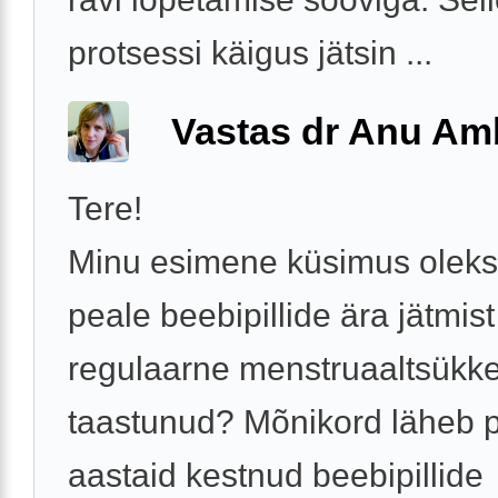
protsessi käigus jätsin ...
Vastas dr Anu A
Tere!
Minu esimene küsimus oleks
peale beebipillide ära jätmis
regulaarne menstruaaltsükke
taastunud? Mõnikord läheb 
aastaid kestnud beebipillide