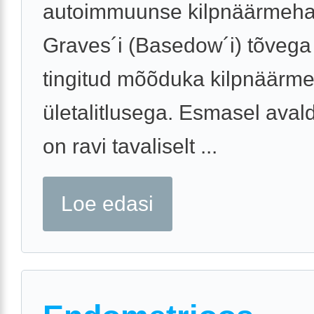
autoimmuunse kilpnäärmeha
Graves´i (Basedow´i) tõvega 
tingitud mõõduka kilpnäärm
ületalitlusega. Esmasel aval
on ravi tavaliselt ...
Loe edasi