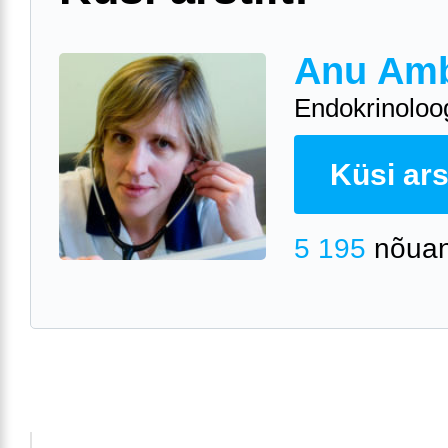
Anu Am
Endokrinoloo
Küsi arst
5 195
nõuan