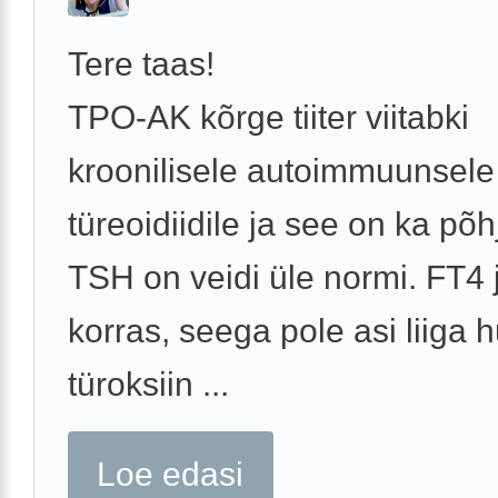
Tere taas!
TPO-AK kõrge tiiter viitabki
kroonilisele autoimmuunsele
türeoidiidile ja see on ka põh
TSH on veidi üle normi. FT4 
korras, seega pole asi liiga hu
türoksiin ...
Loe edasi