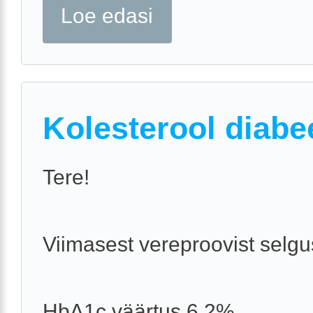
Loe edasi
Kolesterool diabe
Tere!
Viimasest vereproovist selgu
HbA1c väärtus 6,2%