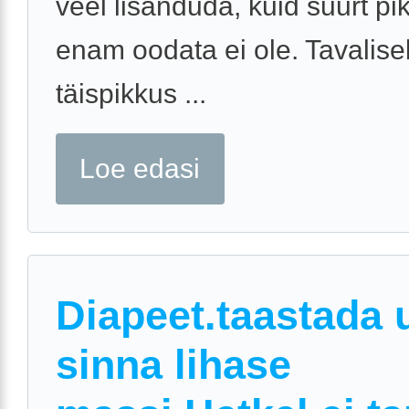
veel lisanduda, kuid suurt p
enam oodata ei ole. Tavalisel
täispikkus ...
Loe edasi
Diapeet.taastada 
sinna lihase