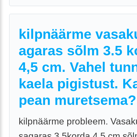
kilpnäärme vasak
agaras sõlm 3.5 k
4,5 cm. Vahel tun
kaela pigistust. K
pean muretsema?
kilpnäärme probleem. Vasak
sagaras 3.5korda 4,5 cm sõlm