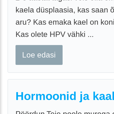
kaela düsplaasia, kas saan õ
aru? Kas emaka kael on koni
Kas olete HPV vähki ...
Loe edasi
Hormoonid ja kaa
Pöördun Teie poole murega