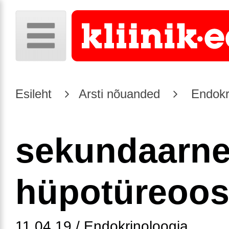
Esileht
Arsti nõuanded
Endokr
sekundaarn
hüpotüreoo
11.04.19 / Endokrinoloogia