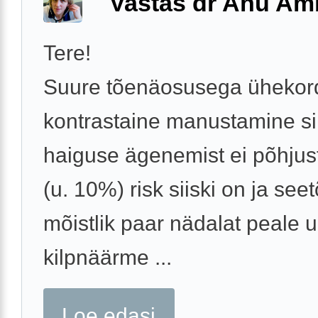
Vastas dr Anu A
Tere!
Suure tõenäosusega ühekor
kontrastaine manustamine si
haiguse ägenemist ei põhjus
(u. 10%) risk siiski on ja seet
mõistlik paar nädalat peale u
kilpnäärme ...
Loe edasi