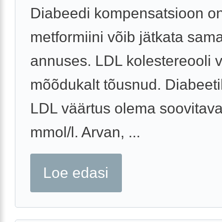
Diabeedi kompensatsioon on
metformiini võib jätkata sam
annuses. LDL kolestereooli 
mõõdukalt tõusnud. Diabeeti
LDL väärtus olema soovitaval
mmol/l. Arvan, ...
Loe edasi