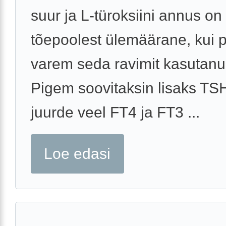
suur ja L-türoksiini annus on
tõepoolest ülemäärane, kui 
varem seda ravimit kasutanud
Pigem soovitaksin lisaks TSH
juurde veel FT4 ja FT3 ...
Loe edasi