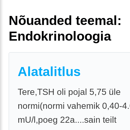
Nõuanded teemal:
Endokrinoloogia
Alatalitlus
Tere,TSH oli pojal 5,75 üle
normi(normi vahemik 0,40-4
mU/l,poeg 22a....sain teilt