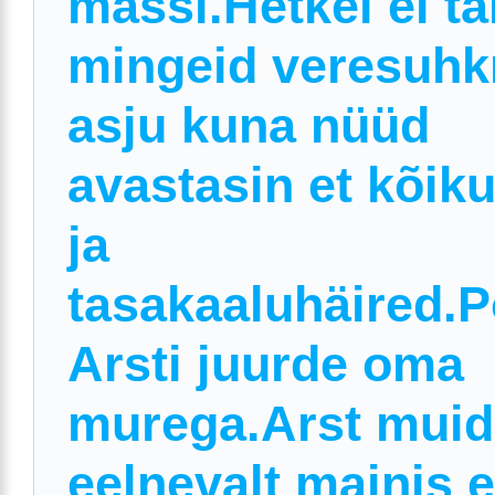
massi.Hetkel ei ta
mingeid veresuhk
asju kuna nüüd
avastasin et kõik
ja
tasakaaluhäired.
Arsti juurde oma
murega.Arst muid
eelnevalt mainis e