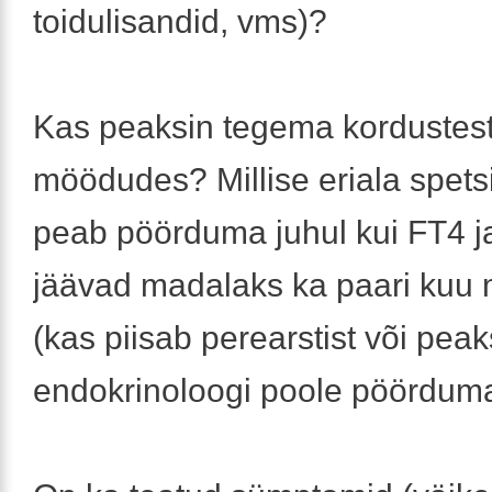
toidulisandid, vms)?
Kas peaksin tegema kordustest
möödudes? Millise eriala spetsi
peab pöörduma juhul kui FT4 j
jäävad madalaks ka paari kuu
(kas piisab perearstist või peak
endokrinoloogi poole pöördum