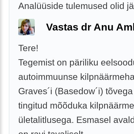
Analüüside tulemused olid j
Vastas dr Anu A
Tere!
Tegemist on päriliku eelso
autoimmuunse kilpnäärmeha
Graves´i (Basedow´i) tõvega 
tingitud mõõduka kilpnäärm
ületalitlusega. Esmasel aval