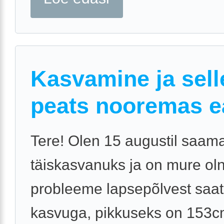
Kasvamine ja sell
peats nooremas e
Tere! Olen 15 augustil saam
täiskasvanuks ja on mure ol
probleeme lapsepõlvest saat
kasvuga, pikkuseks on 153c