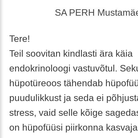
SA PERH Mustamäe
Tere!
Teil soovitan kindlasti ära käia
endokrinoloogi vastuvõtul. Se
hüpotüreoos tähendab hüpofüü
puudulikkust ja seda ei põhjust
stress, vaid selle kõige saged
on hüpofüüsi piirkonna kasvaja