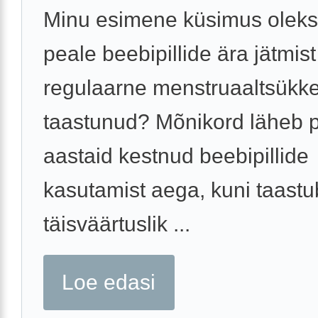
Minu esimene küsimus oleks
peale beebipillide ära jätmis
regulaarne menstruaaltsükke
taastunud? Mõnikord läheb 
aastaid kestnud beebipillide
kasutamist aega, kuni taastu
täisväärtuslik ...
Loe edasi