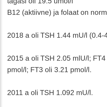
tagasi oli 19.5 umol/l
B12 (aktiivne) ja folaat on norm
2018 a oli TSH 1.44 mU/l (0.4-4
2015 a oli TSH 2.05 mlU/l; FT4 
pmol/l; FT3 oli 3.21 pmol/l.
2011 a oli TSH 1.092 mU/l.