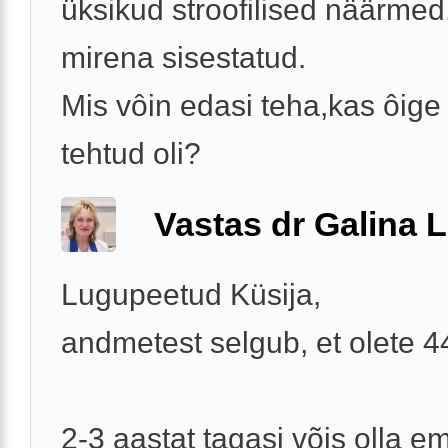
üksikud stroofilised näärmed.
mirena sisestatud.
Mis vôin edasi teha,kas ôige 
tehtud oli?
Vastas dr Galina L
Lugupeetud Küsija,
andmetest selgub, et olete 
2-3 aastat tagasi võis olla e