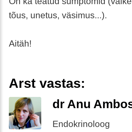
On ka teatud sümptomid (väik
tõus, unetus, väsimus...).
Aitäh!
Arst vastas:
dr Anu Ambo
Endokrinoloog