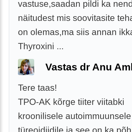
vastuse,saadan pildi ka nen
näitudest mis soovitasite te
on olemas,ma siis annan ikk
Thyroxini ...
Vastas dr Anu A
Tere taas!
TPO-AK kõrge tiiter viitabki
kroonilisele autoimmuunsele
türeoidiidile ja see on ka põh