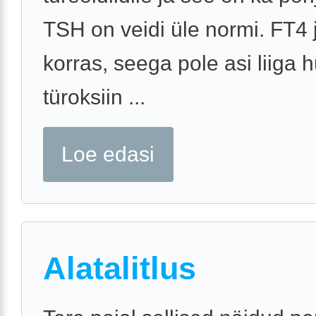
TSH on veidi üle normi. FT4 
korras, seega pole asi liiga hu
türoksiin ...
Loe edasi
Alatalitlus