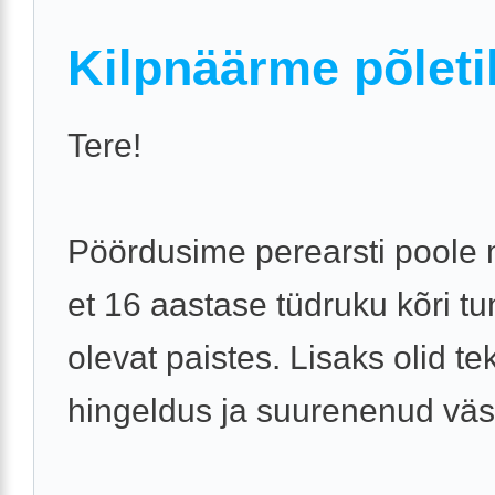
Kilpnäärme põleti
Tere!
Pöördusime perearsti poole
et 16 aastase tüdruku kõri t
olevat paistes. Lisaks olid te
hingeldus ja suurenenud vä