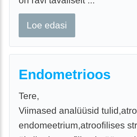
on ravi tavaliselt ...
Loe edasi
Endometrioos
Tere,
Viimased analüüsid tulid,atro
endomeetrium,atroofilises s