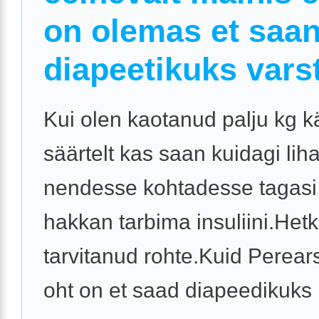
on olemas et saa
diapeetikuks varst
Kui olen kaotanud palju kg kä
säärtelt kas saan kuidagi li
nendesse kohtadesse tagasi
hakkan tarbima insuliini.Hetk
tarvitanud rohte.Kuid Perears
oht on et saad diapeedikuks .