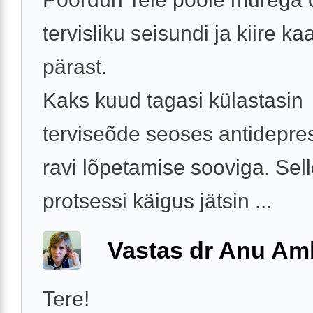
tervisliku seisundi ja kiire k
pärast.
Kaks kuud tagasi külastasin
terviseõde seoses antidepre
ravi lõpetamise sooviga. Sel
protsessi käigus jätsin ...
Vastas dr Anu A
Tere!