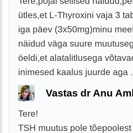
Tere,pojal sellised näidud,pe
ütles,et L-Thyroxini vaja 3 tab
iga päev (3x50mg)minu meel
näidud väga suure muutuseg
öeldi,et alatalitlusega võtava
inimesed kaalus juurde aga .
Vastas dr Anu A
Tere!
TSH muutus pole tõepoolest 