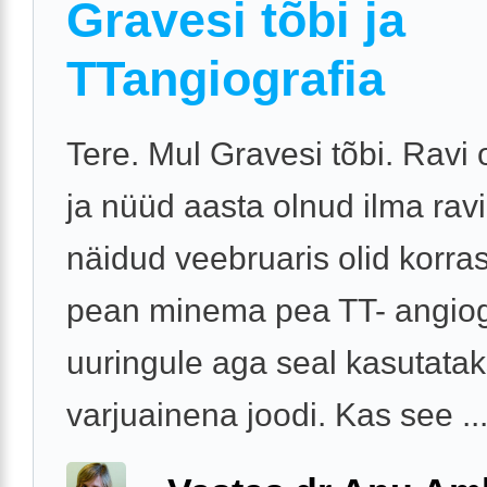
Gravesi tõbi ja
TTangiografia
Tere. Mul Gravesi tõbi. Ravi 
ja nüüd aasta olnud ilma ravi
näidud veebruaris olid korra
pean minema pea TT- angiog
uuringule aga seal kasutata
varjuainena joodi. Kas see ..