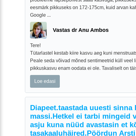
eesmärk pikkuseks on 172-175cm, kuid arvan kah
Google ...
Vastas dr Anu Ambos
Tere!
Tütarlastel kestab kiire kasvu aeg kuni menstruat
Peale seda võivad mõned sentimeetrid küll veel l
pikkuskasvu enam oodata ei ole. Tavaliselt on täis
Loe edasi
Diapeet.taastada uuesti sinna 
massi.Hetkel ei tarbi mingeid
asju kuna nüüd avastasin et k
tasakaaluhäired.Pöördun Arst