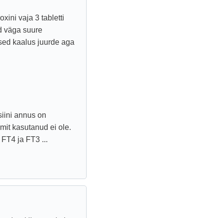
xini vaja 3 tabletti
d väga suure
esed kaalus juurde aga
siini annus on
mit kasutanud ei ole.
FT4 ja FT3 ...