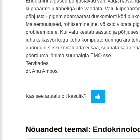
Endokriinhaigused põhjustavad valu väga harva. Iga
kilpnäärme ultraheliga üle vaadata. Valu kilpnäärme
põhjusta - pigem ebamäärast düskomforti kõri piirk
Maisemuutused, röhitsemine jne. võiksid viidata pi
probleemidele. Kui valu kestab aastaid ja põhjuses s
juhuks kasvõi kogu keha kompuuteruuringu ära teha 
uuringuid siiski korraldada ei saa, suunata saab eri
pöörduma lähima suurhaigla EMO-sse.
Tervitades,
dr. Anu Ambos.
Kas see arutelu oli kasulik?
Nõuanded teemal: Endokrinolo