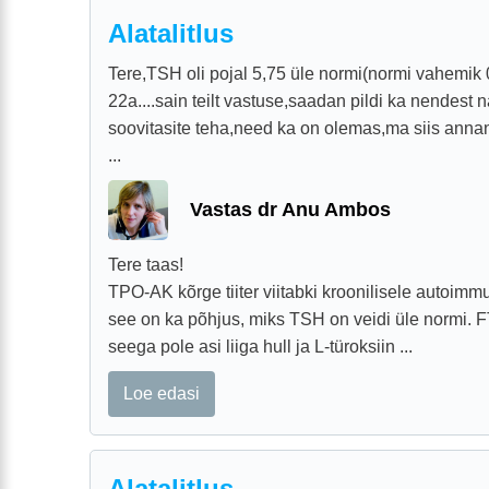
Alatalitlus
Tere,TSH oli pojal 5,75 üle normi(normi vahemik
22a....sain teilt vastuse,saadan pildi ka nendest 
soovitasite teha,need ka on olemas,ma siis annan
...
Vastas dr Anu Ambos
Tere taas!
TPO-AK kõrge tiiter viitabki kroonilisele autoimmu
see on ka põhjus, miks TSH on veidi üle normi. F
seega pole asi liiga hull ja L-türoksiin ...
Loe edasi
Alatalitlus