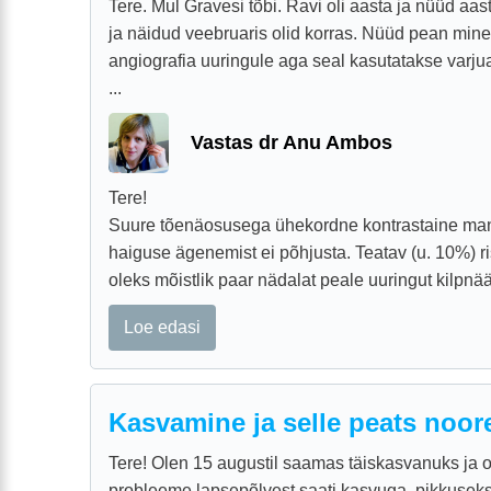
Tere. Mul Gravesi tõbi. Ravi oli aasta ja nüüd aas
ja näidud veebruaris olid korras. Nüüd pean min
angiografia uuringule aga seal kasutatakse varju
...
Vastas dr Anu Ambos
Tere!
Suure tõenäosusega ühekordne kontrastaine man
haiguse ägenemist ei põhjusta. Teatav (u. 10%) ris
oleks mõistlik paar nädalat peale uuringut kilpnää
Loe edasi
Kasvamine ja selle peats noo
Tere! Olen 15 augustil saamas täiskasvanuks ja 
probleeme lapsepõlvest saati kasvuga, pikkusek