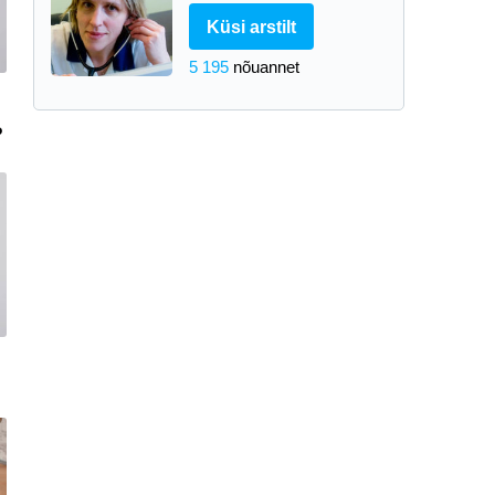
Küsi arstilt
5 195
nõuannet
?