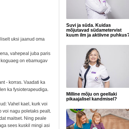
Suvi ja süda. Kuidas
mõjutavad südametervist
kuum ilm ja aktiivne puhkus
liselt uksi jaanud oma
dena, vahepeal juba paris
tat koguaeg on ebamugav
ant - korras. Vaadati ka
en ka fysioterapeudiga.
Milline mõju on geellaki
pikaajalisel kandmisel?
: Vahel kael, kurk voi
ab voi nagu poletaks pealt.
dat maitset. Ning peale
aga sees kuskil mingi asi