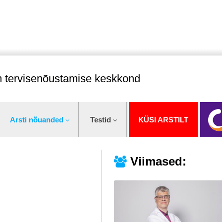
im tervisenõustamise keskkond
Arsti nõuanded
Testid
KÜSI ARSTILT
Viimased: