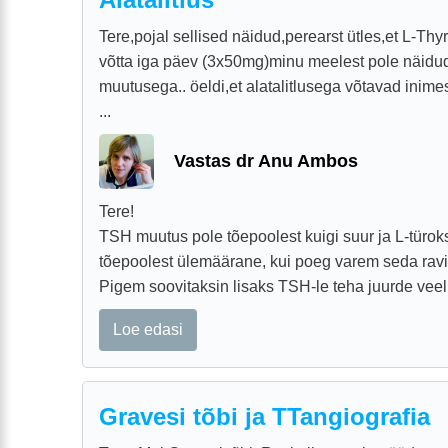
Tere,pojal sellised näidud,perearst ütles,et L-Thyro
võtta iga päev (3x50mg)minu meelest pole näidu
muutusega.. öeldi,et alatalitlusega võtavad inim
...
Vastas dr Anu Ambos
Tere!
TSH muutus pole tõepoolest kuigi suur ja L-türok
tõepoolest ülemäärane, kui poeg varem seda ravi
Pigem soovitaksin lisaks TSH-le teha juurde veel 
Loe edasi
Gravesi tõbi ja TTangiografia