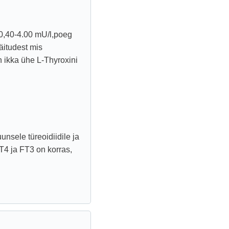
 0,40-4.00 mU/l,poeg
näitudest mis
 ikka ühe L-Thyroxini
unsele türeoidiidile ja
T4 ja FT3 on korras,