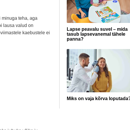
i minuga teha, aga
i lausa valud on
Lapse peavalu suvel – mida
viimastele kaebustele ei
tasub lapsevanemal tähele
panna?
Miks on vaja kõrva loputada