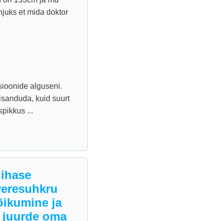
juks et mida doktor
sioonide alguseni.
isanduda, kuid suurt
pikkus ...
lihase
 veresuhkru
õikumine ja
i juurde oma