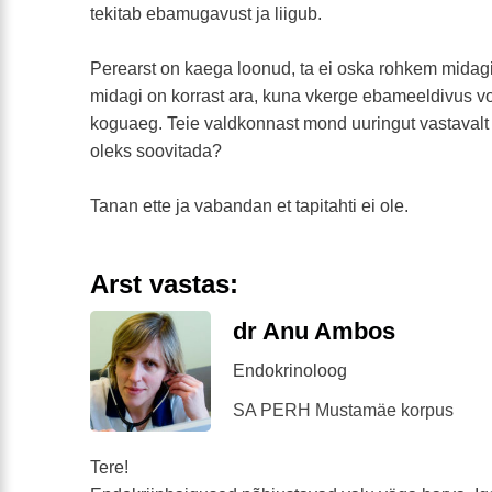
tekitab ebamugavust ja liigub.
Perearst on kaega loonud, ta ei oska rohkem midag
midagi on korrast ara, kuna vkerge ebameeldivus vo
koguaeg. Teie valdkonnast mond uuringut vastavalt 
oleks soovitada?
Tanan ette ja vabandan et tapitahti ei ole.
Arst vastas:
dr Anu Ambos
Endokrinoloog
SA PERH Mustamäe korpus
Tere!