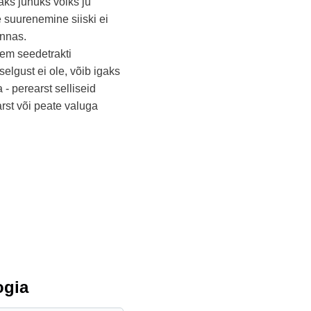
ks juhuks võiks ju
 suurenemine siiski ei
onnas.
gem seedetrakti
elgust ei ole, võib igaks
- perearst selliseid
arst või peate valuga
ogia