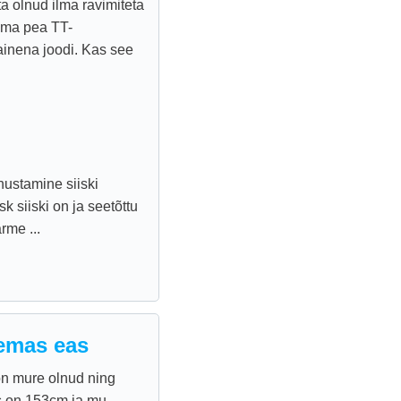
ta olnud ilma ravimiteta
ema pea TT-
ainena joodi. Kas see
ustamine siiski
k siiski on ja seetõttu
rme ...
remas eas
on mure olnud ning
s on 153cm ja mu