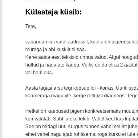
Külastaja küsib:
Tere,
vabandan kui valel aadressil, kuid olen pigem suhte
murega ja abi kuskilt ei saa.
Kahe aasta eest tekkisid rinnus valud. Algul hoogu
hullud ja nadalate kaupa. Voiks oelda et ca 2 aas
voi halb olla.
Aasta tagasi arsti tegi kopsupildi - korras. Uuriti syd
kaameraga magu yle, kerge refluksi diagnoos. Tegel
Hetkel on kaebused pigem konkreetsemaks muutunud
kori valutab. Suht jarsku tekib. Vahel keel kas kipit
See on midagi uut. Kurgus tunnen vahel sellist jube
einet vahel nagu ajab rohitsema, roga kurku ei tule 