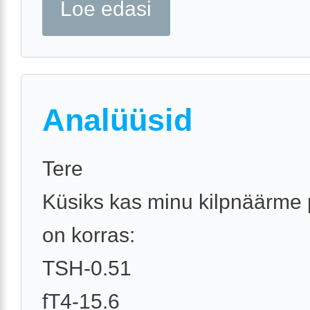
Loe edasi
Analüüsid
Tere
Küsiks kas minu kilpnäärme 
on korras:
TSH-0.51
fT4-15.6