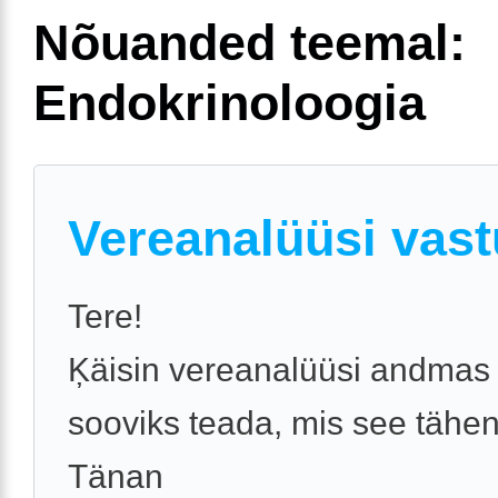
Nõuanded teemal:
Endokrinoloogia
Vereanalüüsi vas
Tere!
Ķäisin vereanalüüsi andmas
sooviks teada, mis see tähe
Tänan