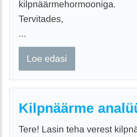
kilpnäärmehormooniga.
Tervitades,
...
Loe edasi
Kilpnäärme analü
Tere! Lasin teha verest kilp