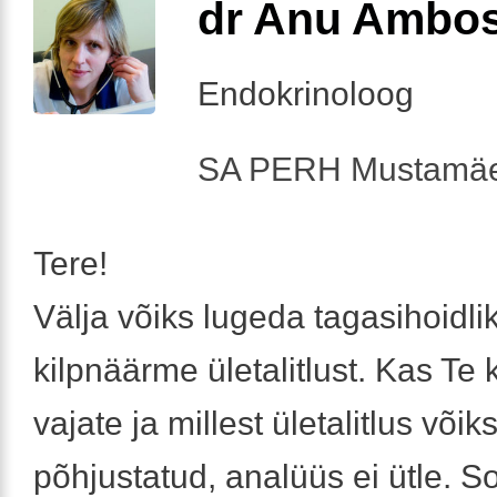
dr Anu Ambo
Endokrinoloog
SA PERH Mustamäe
Tere!
Välja võiks lugeda tagasihoidli
kilpnäärme ületalitlust. Kas Te 
vajate ja millest ületalitlus võiks
põhjustatud, analüüs ei ütle. S