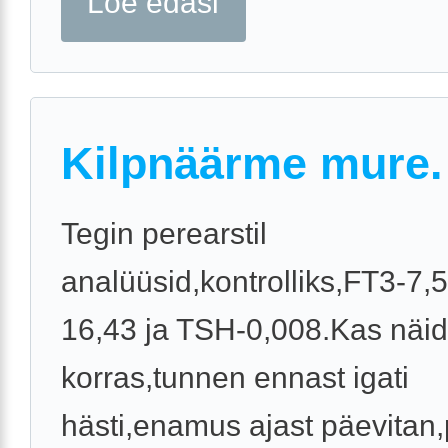
Loe edasi
Kilpnäärme mure.
Tegin perearstil
analüüsid,kontrolliks,FT3-7,
16,43 ja TSH-0,008.Kas näi
korras,tunnen ennast igati
hästi,enamus ajast päevitan