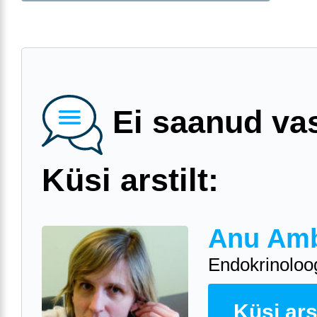
Ei saanud va
Küsi arstilt:
Anu Am
Endokrinoloo
Küsi arst