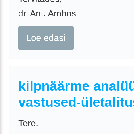
dr. Anu Ambos.
Loe edasi
kilpnäärme analü
vastused-ületalit
Tere.