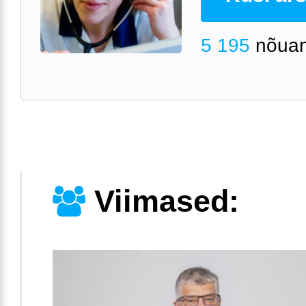
5 195
nõuan
Viimased: