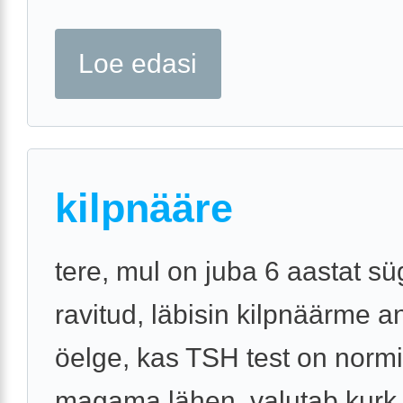
Loe edasi
kilpnääre
tere, mul on juba 6 aastat sü
ravitud, läbisin kilpnäärme a
öelge, kas TSH test on normi
magama lähen, valutab kurk