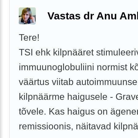
Vastas dr Anu A
Tere!
TSI ehk kilpnääret stimuleeri
immuunoglobuliini normist 
väärtus viitab autoimmuunse
kilpnäärme haigusele - Grave
tõvele. Kas haigus on ägene
remissioonis, näitavad kilpnä