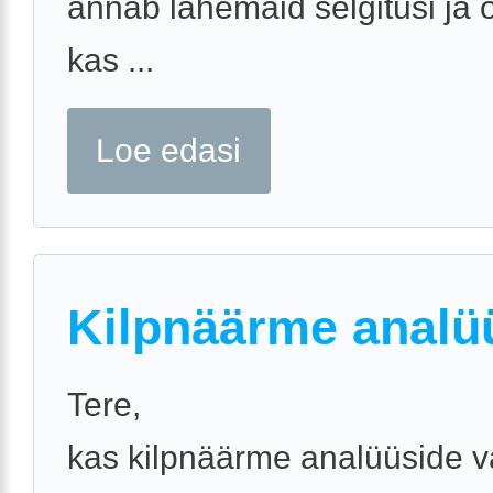
annab lähemaid selgitusi ja 
kas ...
Loe edasi
Kilpnäärme analü
Tere,
kas kilpnäärme analüüside v