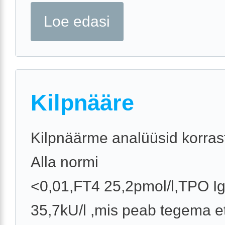
Loe edasi
Kilpnääre
Kilpnäärme analüüsid korra
Alla normi
<0,01,FT4 25,2pmol/l,TPO I
35,7kU/l ,mis peab tegema e