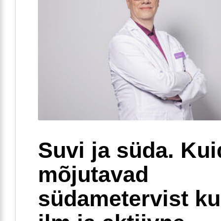
Suvi ja süda. Ku
mõjutavad
südametervist k