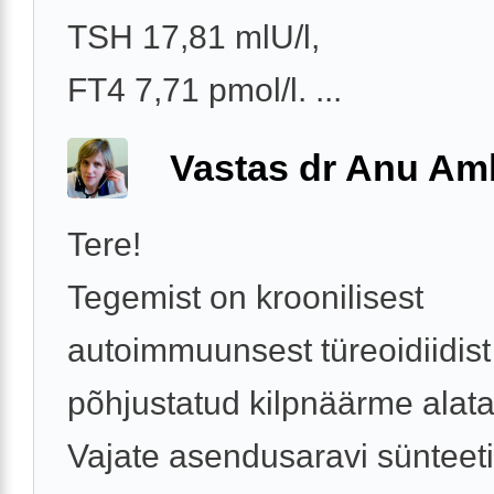
TSH 17,81 mlU/l,
FT4 7,71 pmol/l. ...
Vastas dr Anu A
Tere!
Tegemist on kroonilisest
autoimmuunsest türeoidiidist
põhjustatud kilpnäärme alata
Vajate asendusaravi sünteeti