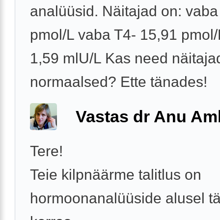
analüüsid. Näitajad on: vaba
pmol/L vaba T4- 15,91 pmol
1,59 mlU/L Kas need näitaja
normaalsed? Ette tänades!
Vastas dr Anu A
Tere!
Teie kilpnäärme talitlus on
hormoonanalüüside alusel tä