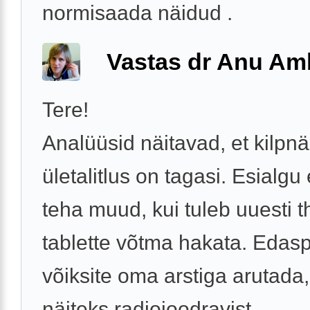
normisaada näidud .
Vastas dr Anu A
Tere!
Analüüsid näitavad, et kilpn
ületalitlus on tagasi. Esialgu 
teha muud, kui tuleb uuesti t
tablette võtma hakata. Edasp
võiksite oma arstiga arutada
näiteks radiojoodravist ...