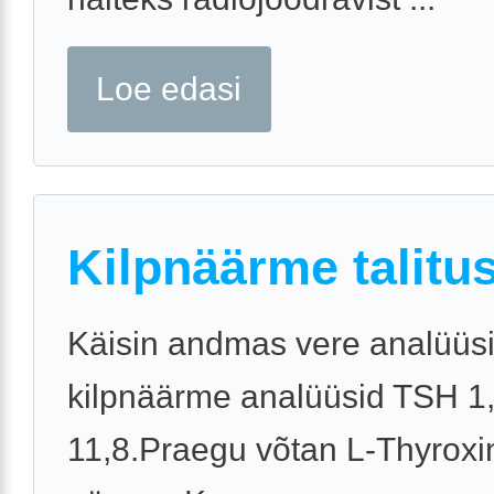
Loe edasi
Kilpnäärme talitu
Käisin andmas vere analüüsi 
kilpnäärme analüüsid TSH 1,
11,8.Praegu võtan L-Thyroxi