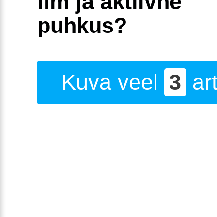
ilm ja aktiivne
puhkus?
Kuva veel
3
art