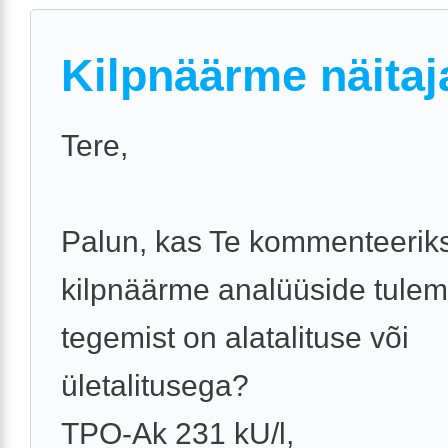
Kilpnäärme näitaj
Tere,
Palun, kas Te kommenteeriks
kilpnäärme analüüside tulem
tegemist on alatalituse või
ületalitusega?
TPO-Ak 231 kU/l,