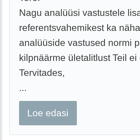
Nagu analüüsi vastustele lis
referentsvahemikest ka näha
analüüside vastused normi pi
kilpnäärme ületalitlust Teil ei 
Tervitades,
...
Loe edasi