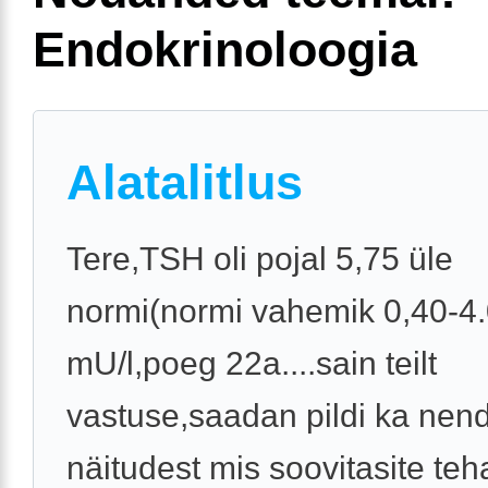
Endokrinoloogia
Alatalitlus
Tere,TSH oli pojal 5,75 üle
normi(normi vahemik 0,40-4
mU/l,poeg 22a....sain teilt
vastuse,saadan pildi ka nen
näitudest mis soovitasite te