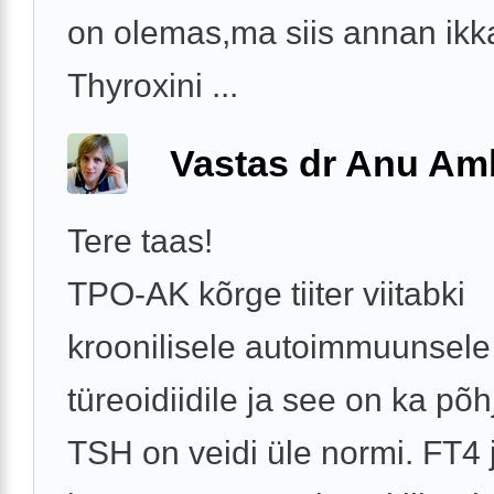
on olemas,ma siis annan ikk
Thyroxini ...
Vastas dr Anu A
Tere taas!
TPO-AK kõrge tiiter viitabki
kroonilisele autoimmuunsele
türeoidiidile ja see on ka põh
TSH on veidi üle normi. FT4 