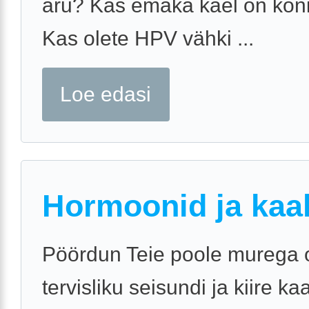
aru? Kas emaka kael on koni
Kas olete HPV vähki ...
Loe edasi
Hormoonid ja kaa
Pöördun Teie poole murega
tervisliku seisundi ja kiire k