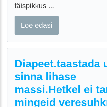
täispikkus ...
Loe edasi
Diapeet.taastada 
sinna lihase
massi.Hetkel ei ta
mingeid veresuhk