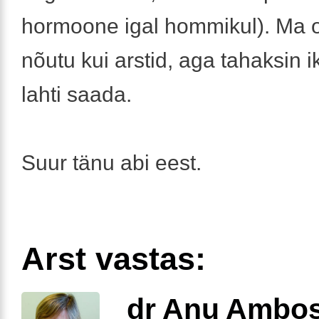
hormoone igal hommikul). Ma 
nõutu kui arstid, aga tahaksin 
lahti saada.
Suur tänu abi eest.
Arst vastas:
dr Anu Ambo