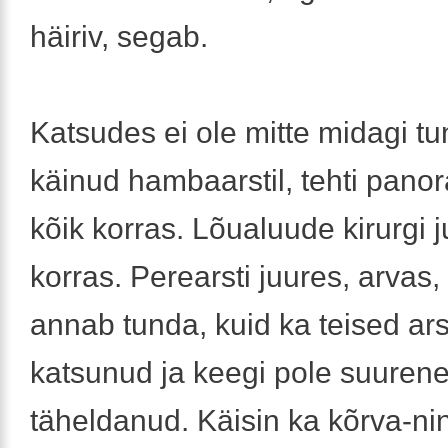
häiriv, segab.
Katsudes ei ole mitte midagi t
käinud hambaarstil, tehti panor
kõik korras. Lõualuude kirurgi j
korras. Perearsti juures, arvas,
annab tunda, kuid ka teised ars
katsunud ja keegi pole suuren
täheldanud. Käisin ka kõrva-ni