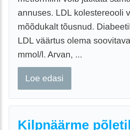
annuses. LDL kolestereooli 
mõõdukalt tõusnud. Diabeeti
LDL väärtus olema soovitaval
mmol/l. Arvan, ...
Loe edasi
Kilpnäärme põleti