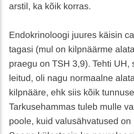
arstil, ka kõik korras.
Endokrinoloogi juures käisin c
tagasi (mul on kilpnäärme alatal
praegu on TSH 3,9). Tehti UH, 
leitud, oli nagu normaalne alata
kilpnääre, ehk siis kõik tunnus
Tarkusehammas tuleb mulle va
poole, kuid valusähvatused on