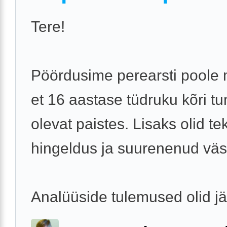
Tere!
Pöördusime perearsti poole
et 16 aastase tüdruku kõri t
olevat paistes. Lisaks olid te
hingeldus ja suurenenud vä
Analüüside tulemused olid j