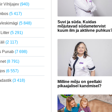
ir Vihljajev
(940)
mbos
(5 417)
Suvi ja süda. Kuidas
 Veskimägi
(5 848)
mõjutavad südametervist
kuum ilm ja aktiivne puhkus
Litter
(5 291)
äli
(2 117)
s Punab
(7 698)
nnet
(8 791)
jos
(6 557)
adastik
(3 418)
Milline mõju on geellaki
pikaajalisel kandmisel?