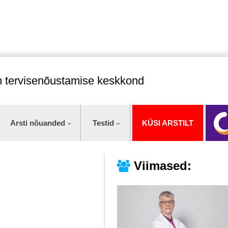
im tervisenõustamise keskkond
Arsti nõuanded
Testid
KÜSI ARSTILT
Viimased: