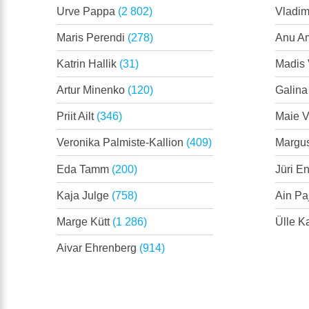
Urve Pappa
(2 802)
Vladim
Maris Perendi
(278)
Anu A
Katrin Hallik
(31)
Madis
Artur Minenko
(120)
Galina 
Priit Ailt
(346)
Maie V
Veronika Palmiste-Kallion
(409)
Margu
Eda Tamm
(200)
Jüri E
Kaja Julge
(758)
Ain Pa
Marge Kütt
(1 286)
Ülle K
Aivar Ehrenberg
(914)