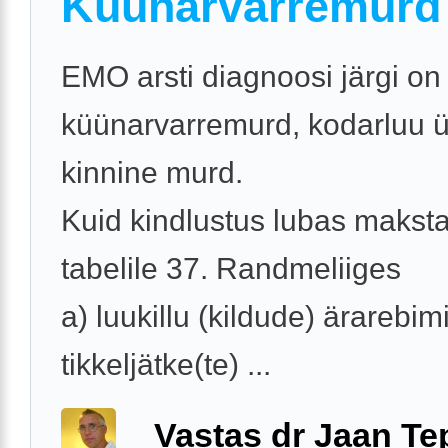
Küünarvarremurd
EMO arsti diagnoosi järgi on
küünarvarremurd, kodarluu ü
kinnine murd.
Kuid kindlustus lubas maksta
tabelile 37. Randmeliiges
a) luukillu (kildude) ärarebi
tikkeljätke(te) ...
Vastas dr Jaan Te