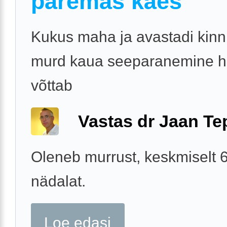
paremas käes
Kukus maha ja avastadi kinn
murd kaua seeparanemine 
võttab
Vastas dr Jaan Te
Oleneb murrust, keskmiselt 
nädalat.
Loe edasi