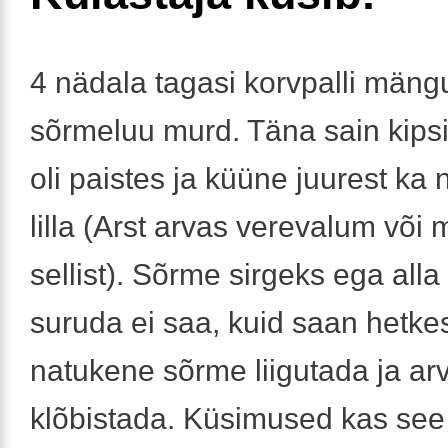
4 nädala tagasi korvpalli mäng
sõrmeluu murd. Täna sain kip
oli paistes ja küüne juurest ka
lilla (Arst arvas verevalum või 
sellist). Sõrme sirgeks ega alla
suruda ei saa, kuid saan hetke
natukene sõrme liigutada ja arvu
klõbistada. Küsimused kas see 