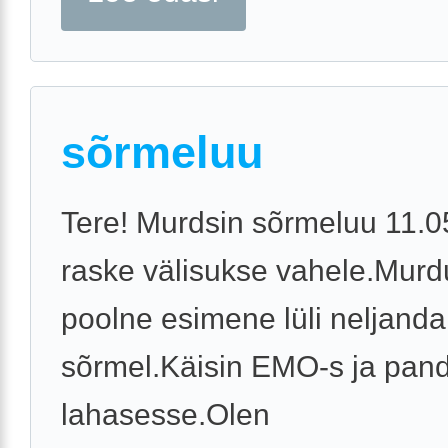
sõrmeluu
Tere! Murdsin sõrmeluu 11.0
raske välisukse vahele.Mur
poolne esimene lüli neljanda
sõrmel.Käisin EMO-s ja pand
lahasesse.Olen