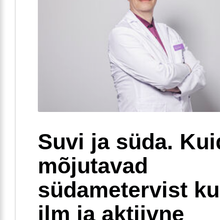
Suvi ja süda. Ku
mõjutavad
südametervist k
ilm ja aktiivne