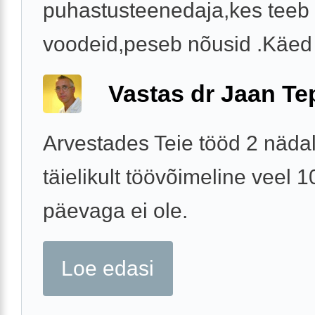
puhastusteenedaja,kes teeb
voodeid,peseb nõusid .Käed 
Vastas dr Jaan Te
Arvestades Teie tööd 2 näda
täielikult töövõimeline veel 1
päevaga ei ole.
Loe edasi