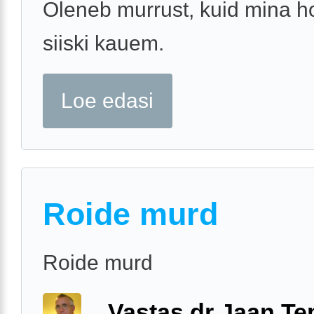
Oleneb murrust, kuid mina h
siiski kauem.
Loe edasi
Roide murd
Roide murd
Vastas dr Jaan Te