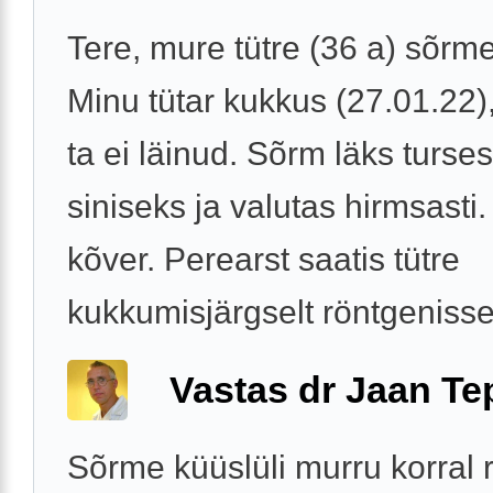
Tere, mure tütre (36 a) sõrme
Minu tütar kukkus (27.01.22
ta ei läinud. Sõrm läks turse
siniseks ja valutas hirmsasti
kõver. Perearst saatis tütre
kukkumisjärgselt röntgenisse.
Vastas dr Jaan Te
Sõrme küüslüli murru korral 