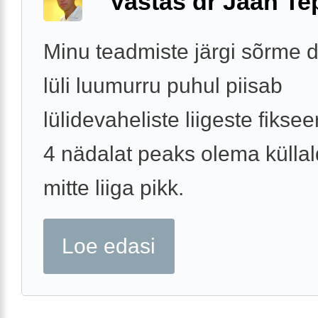
Vastas dr Jaan Te
Minu teadmiste järgi sõrme d
lüli luumurru puhul piisab
lülidevaheliste liigeste fiksee
4 nädalat peaks olema külla
mitte liiga pikk.
Loe edasi