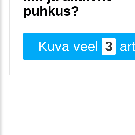
puhkus?
Kuva veel
3
art