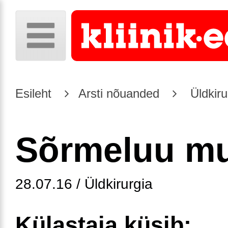
Esileht
Arsti nõuanded
Üldkiru
Sõrmeluu m
28.07.16 / Üldkirurgia
Külastaja küsib: