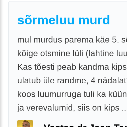
sõrmeluu murd
mul murdus parema käe 5. 
kõige otsmine lüli (lahtine lu
Kas tõesti peab kandma kipsi
ulatub üle randme, 4 nädala
koos luumurruga tuli ka küü
ja verevalumid, siis on kips ..