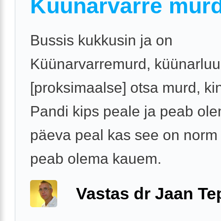
Küünarvarre murd
Bussis kukkusin ja on
Küünarvarremurd, küünarluu
[proksimaalse] otsa murd, ki
Pandi kips peale ja peab ole
päeva peal kas see on norm 
peab olema kauem.
Vastas dr Jaan Te