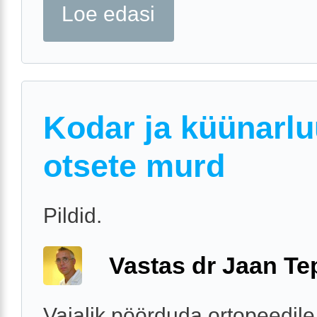
Loe edasi
Kodar ja küünarl
otsete murd
Pildid.
Vastas dr Jaan Te
Vajalik pöörduda ortopeedile