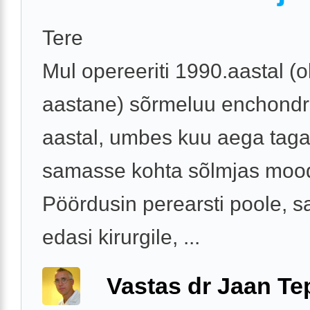
Tere
Mul opereeriti 1990.aastal (ol
aastane) sõrmeluu enchondr
aastal, umbes kuu aega tagas
samasse kohta sõlmjas mood
Pöördusin perearsti poole, s
edasi kirurgile, ...
Vastas dr Jaan Te