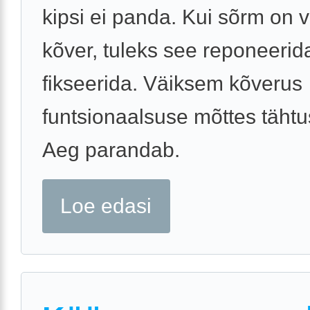
kipsi ei panda. Kui sõrm on 
kõver, tuleks see reponeerida
fikseerida. Väiksem kõverus
funtsionaalsuse mõttes tähtu
Aeg parandab.
Loe edasi