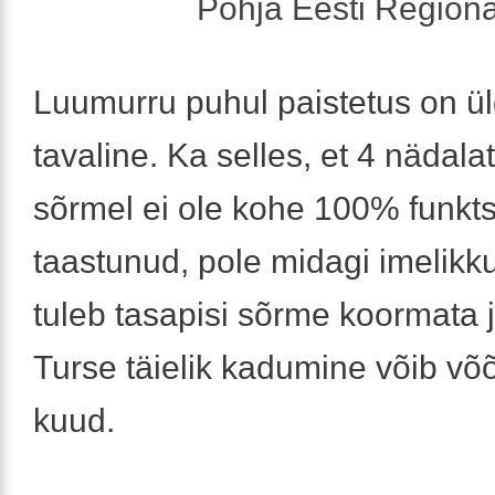
Põhja Eesti Regiona
Luumurru puhul paistetus on ül
tavaline. Ka selles, et 4 nädalat
sõrmel ei ole kohe 100% funkt
taastunud, pole midagi imelikk
tuleb tasapisi sõrme koormata j
Turse täielik kadumine võib võ
kuud.