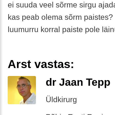
ei suuda veel sõrme sirgu ajad
kas peab olema sõrm paistes?
luumurru korral paiste pole läin
Arst vastas:
dr Jaan Tepp
Üldkirurg