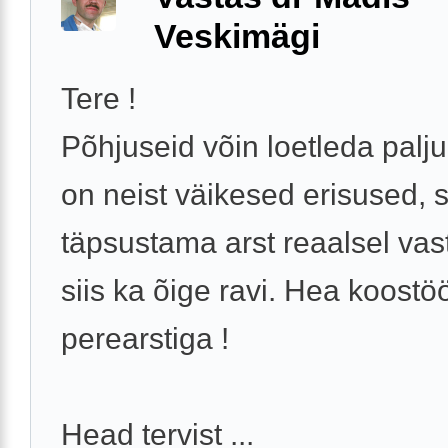
Veskimägi
Tere !
Põhjuseid võin loetleda palju
on neist väikesed erisused,
täpsustama arst reaalsel vas
siis ka õige ravi. Hea koost
perearstiga !
Head tervist ...