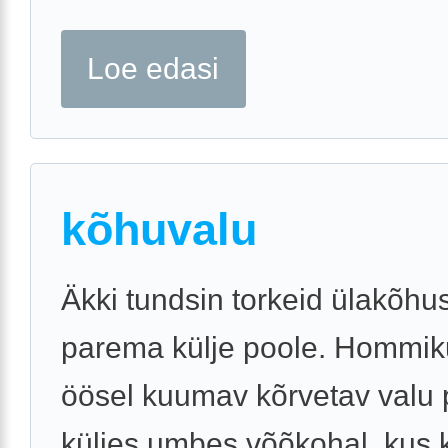
Loe edasi
kõhuvalu
Äkki tundsin torkeid ülakõhu
parema külje poole. Hommik
öösel kuumav kõrvetav valu
küljes umbes võõkohal, kus 