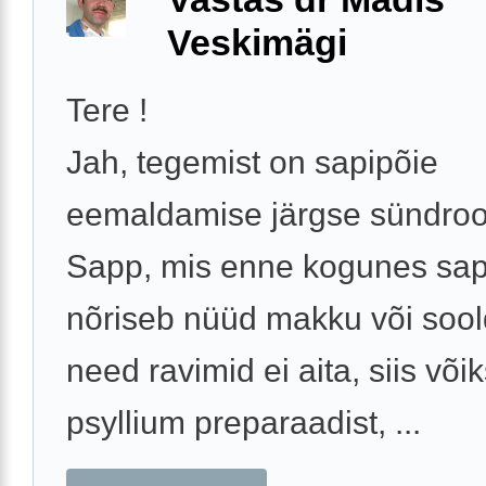
Veskimägi
Tere !
Jah, tegemist on sapipõie
eemaldamise järgse sündro
Sapp, mis enne kogunes sap
nõriseb nüüd makku või sool
need ravimid ei aita, siis võik
psyllium preparaadist, ...