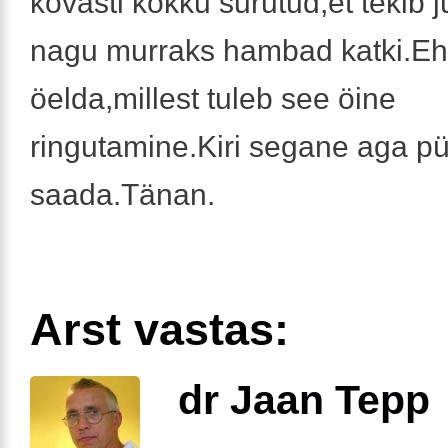
kõvasti kokku surutud,et tekib 
nagu murraks hambad katki.Eh
öelda,millest tuleb see öine
ringutamine.Kiri segane aga p
saada.Tänan.
Arst vastas:
dr Jaan Tepp