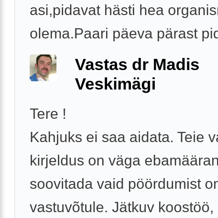
asi,pidavat hästi hea organis
olema.Paari päeva pärast pidi
Vastas dr Madis
Veskimägi
Tere !
Kahjuks ei saa aidata. Teie 
kirjeldus on väga ebamäära
soovitada vaid pöördumist o
vastuvõtule. Jätkuv koostöö,