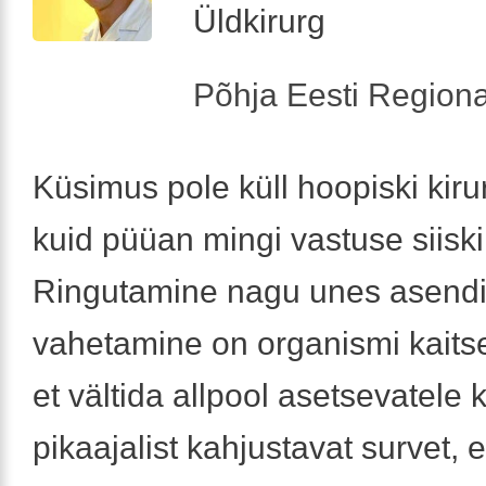
Üldkirurg
Põhja Eesti Regiona
Küsimus pole küll hoopiski kirur
kuid püüan mingi vastuse siisk
Ringutamine nagu unes asend
vahetamine on organismi kaits
et vältida allpool asetsevatele
pikaajalist kahjustavat survet,