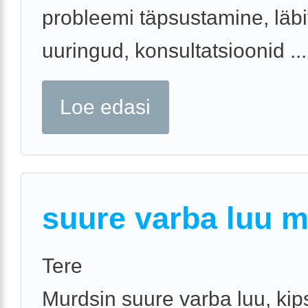
probleemi täpsustamine, läbi
uuringud, konsultatsioonid ...
Loe edasi
suure varba luu 
Tere
Murdsin suure varba luu, kips