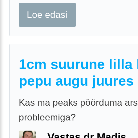
Loe edasi
1cm suurune lilla 
pepu augu juures
Kas ma peaks pöörduma arst
probleemiga?
Vastas dr Madis