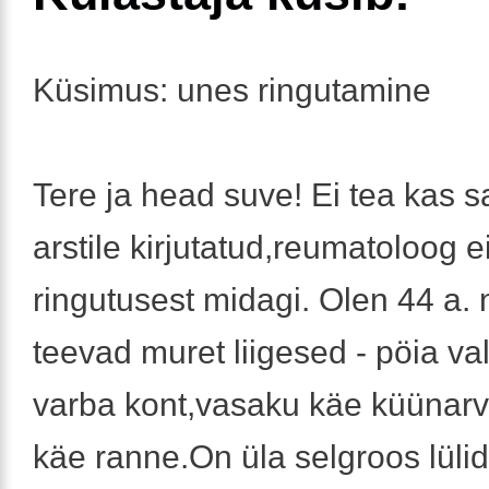
Küsimus: unes ringutamine
Tere ja head suve! Ei tea kas s
arstile kirjutatud,reumatoloog e
ringutusest midagi. Olen 44 a. 
teevad muret liigesed - pöia va
varba kont,vasaku käe küünar
käe ranne.On üla selgroos lüli