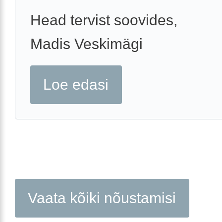
Head tervist soovides,
Madis Veskimägi
Loe edasi
Vaata kõiki nõustamisi