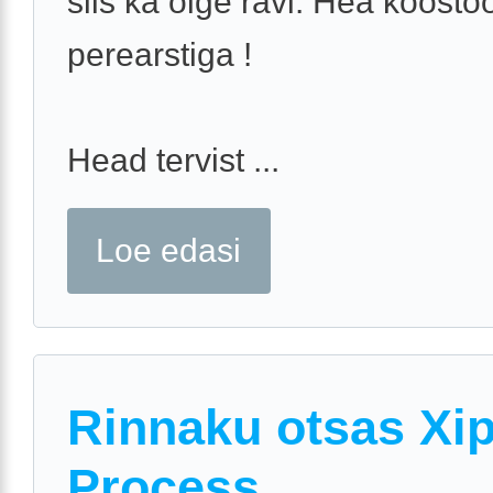
siis ka õige ravi. Hea koost
perearstiga !
Head tervist ...
Loe edasi
Rinnaku otsas Xi
Process