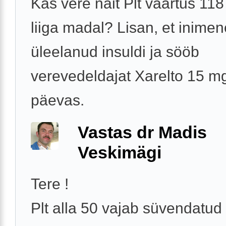
Kas vere näit Plt väärtus 118 
liiga madal? Lisan, et inime
üleelanud insuldi ja sööb
verevedeldajat Xarelto 15 m
päevas.
Vastas dr Madis
Veskimägi
Tere !
Plt alla 50 vajab süvendatud