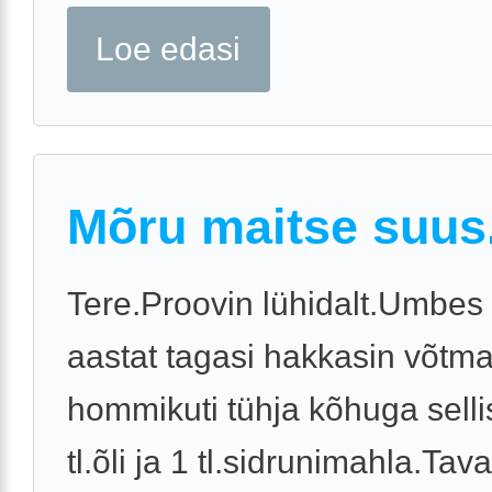
Loe edasi
Mõru maitse suus
Tere.Proovin lühidalt.Umbes
aastat tagasi hakkasin võtm
hommikuti tühja kõhuga selli
tl.õli ja 1 tl.sidrunimahla.Tava