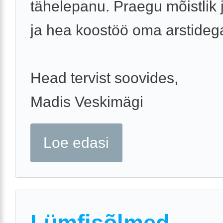
tähelepanu. Praegu mõistlik 
ja hea koostöö oma arstideg
Head tervist soovides,
Madis Veskimägi
Loe edasi
Lümfisõlmed