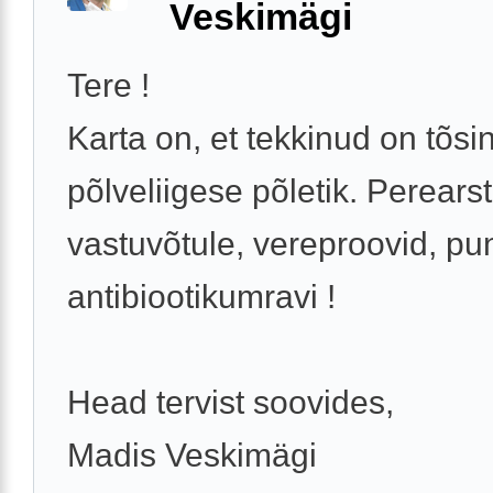
Veskimägi
Tere !
Karta on, et tekkinud on tõsi
põlveliigese põletik. Perearst
vastuvõtule, vereproovid, pu
antibiootikumravi !
Head tervist soovides,
Madis Veskimägi