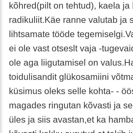
kõhred(pilt on tehtud), kaela ja
radikuliit.Käe ranne valutab ja
lihtsamate tööde tegemiselgi.Va
ei ole vast otseslt vaja -tugevai
ole aga liigutamisel on valus.
toidulisandit glükosamiini võt
küsimus oleks selle kohta- - öö
magades ringutan kõvasti ja s
üles ja siis avastan,et ka ham