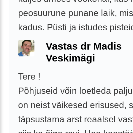
peosuurune punane laik, mis
kadus. Püsti ja istudes pisteid
Vastas dr Madis
Veskimägi
Tere !
Põhjuseid võin loetleda palju
on neist väikesed erisused,
täpsustama arst reaalsel vas