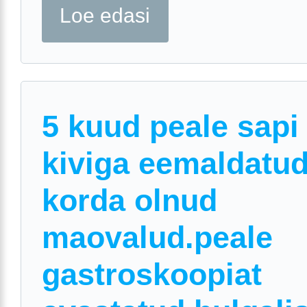
Loe edasi
5 kuud peale sapi
kiviga eemaldatud
korda olnud
maovalud.peale
gastroskoopiat