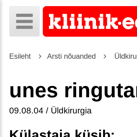
Esileht
Arsti nõuanded
Üldkiru
unes ringut
09.08.04 / Üldkirurgia
Külastaja küsib: