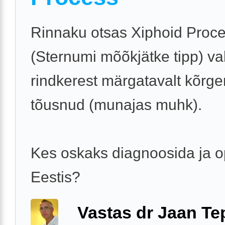
Rinnaku otsas Xiphoid Proc
(Sternumi mõõkjätke tipp) val
rindkerest märgatavalt kõrg
tõusnud (munajas muhk).
Kes oskaks diagnoosida ja o
Eestis?
Vastas dr Jaan Te