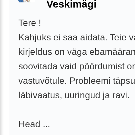
Veskimägi
Tere !
Kahjuks ei saa aidata. Teie 
kirjeldus on väga ebamäära
soovitada vaid pöördumist o
vastuvõtule. Probleemi täps
läbivaatus, uuringud ja ravi.
Head ...