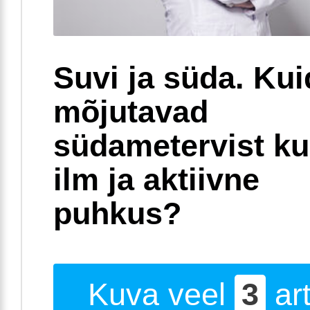
Suvi ja süda. Ku
mõjutavad
südametervist k
ilm ja aktiivne
puhkus?
Kuva veel
3
art