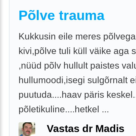
Põlve trauma
Kukkusin eile meres põlvega
kivi,põlve tuli küll väike aga
,nüüd põlv hullult paistes val
hullumoodi,isegi sulgõrnalt e
puutuda....haav päris keskel.
põletikuline....hetkel ...
Vastas dr Madis