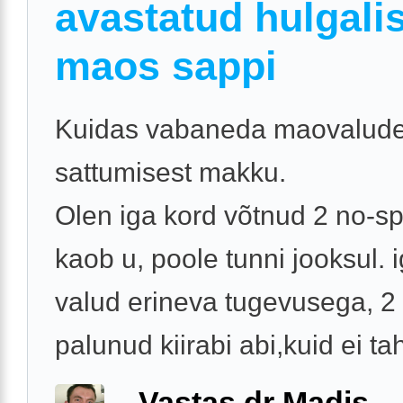
avastatud hulgalis
maos sappi
Kuidas vabaneda maovaludes
sattumisest makku.
Olen iga kord võtnud 2 no-sp
kaob u, poole tunni jooksul. 
valud erineva tugevusega, 2
palunud kiirabi abi,kuid ei tah
Vastas dr Madis