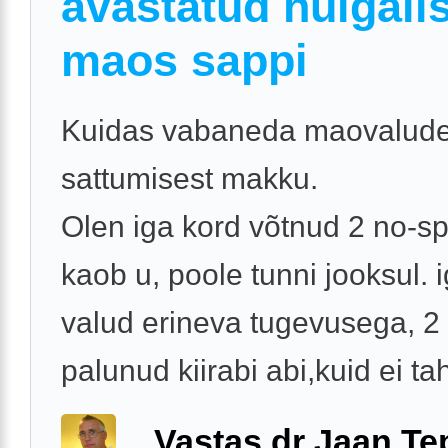
avastatud hulgalis
maos sappi
Kuidas vabaneda maovaludes
sattumisest makku.
Olen iga kord võtnud 2 no-sp
kaob u, poole tunni jooksul. 
valud erineva tugevusega, 2
palunud kiirabi abi,kuid ei tah
Vastas dr Jaan Te