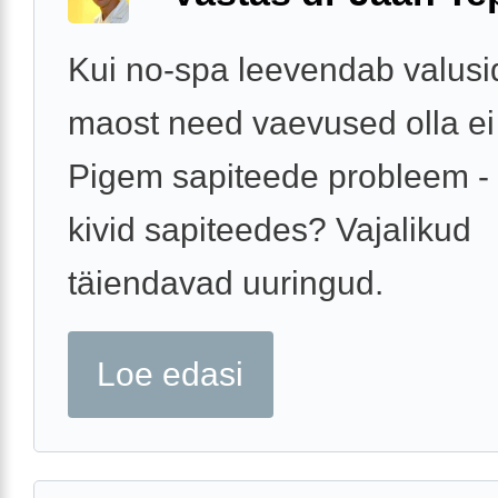
Kui no-spa leevendab valusid
maost need vaevused olla ei 
Pigem sapiteede probleem -
kivid sapiteedes? Vajalikud
täiendavad uuringud.
Loe edasi