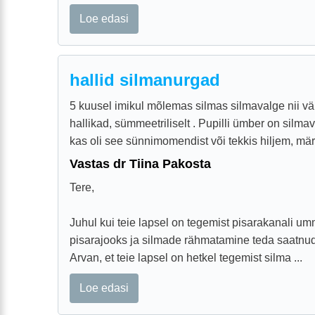
Loe edasi
hallid silmanurgad
5 kuusel imikul mõlemas silmas silmavalge nii väl
hallikad, sümmeetriliselt . Pupilli ümber on silma
kas oli see sünnimomendist või tekkis hiljem, märk
Vastas dr Tiina Pakosta
Tere,
Juhul kui teie lapsel on tegemist pisarakanali um
pisarajooks ja silmade rähmatamine teda saatnud 
Arvan, et teie lapsel on hetkel tegemist silma ...
Loe edasi