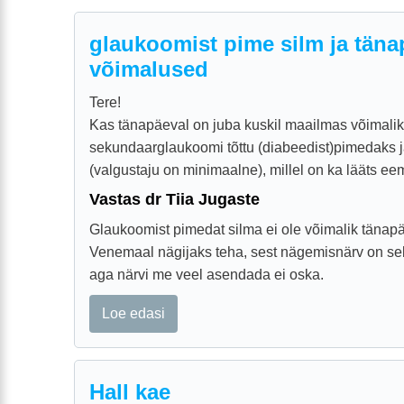
glaukoomist pime silm ja tän
võimalused
Tere!
Kas tänapäeval on juba kuskil maailmas võimalik
sekundaarglaukoomi tõttu (diabeedist)pimedaks 
(valgustaju on minimaalne), millel on ka lääts e
Vastas dr Tiia Jugaste
Glaukoomist pimedat silma ei ole võimalik tänap
Venemaal nägijaks teha, sest nägemisnärv on sell
aga närvi me veel asendada ei oska.
Loe edasi
Hall kae