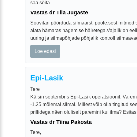
saa sõita
Vastas dr Tiia Jugaste
Soovitan pöörduda silmaarsti poole,sest mitmed
alata hämaras nägemise häiretega.Vajalik on eel
uuring ja silmapõhjade põhjalik kontroll silmaavad
Loe edasi
Epi-Lasik
Tere
Käisin septembris Epi-Lasik operatsioonil. Varem
-1.25 mõlemal silmal. Millest võib olla tingitud s
prillidega näen oluliselt paremini kui ilma? Esitasi
Vastas dr Tiina Pakosta
Tere,