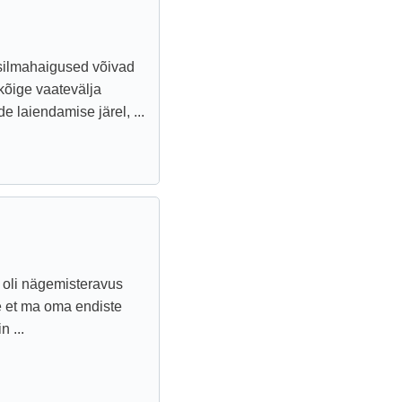
 silmahaigused võivad
kõige vaatevälja
e laiendamise järel, ...
 oli nägemisteravus
ee et ma oma endiste
n ...