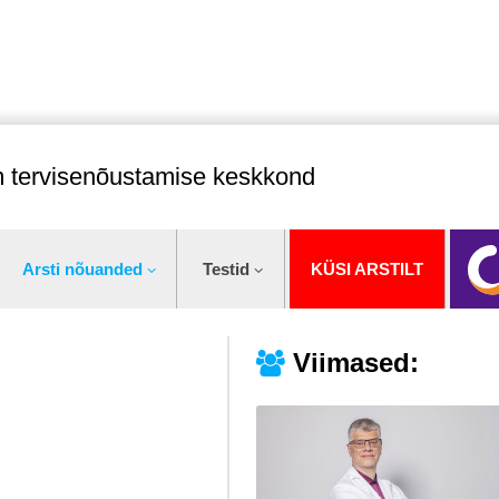
im tervisenõustamise keskkond
Arsti nõuanded
Testid
KÜSI ARSTILT
Viimased: