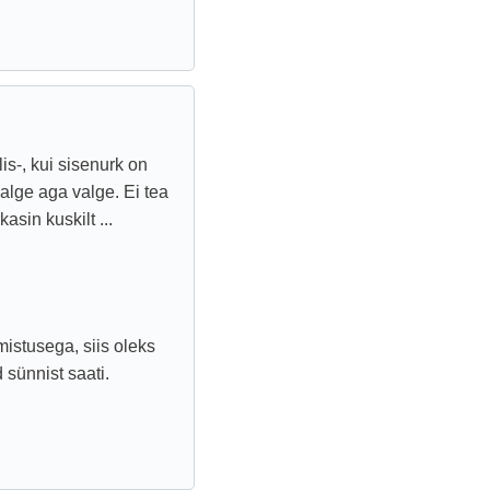
is-, kui sisenurk on
valge aga valge. Ei tea
asin kuskilt ...
mistusega, siis oleks
sünnist saati.