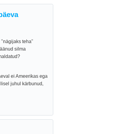
apäeva
 "nägijaks teha"
jäänud silma
emaldatud?
äeval ei Ameerikas ega
isel juhul kärbunud,