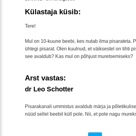
Külastaja küsib:
Tere!
Mul on 10-kuune beebi, kes nutab ilma pisarateta. P
ühtegi pisarat. Olen kuulnud, et väiksestel on tihti
see avaldub? Kas mul on põhjust muretsemiseks?
Arst vastas:
dr Leo Schotter
Pisarakanali ummistus avaldub märja ja põletikulis
nüüd sellel beebil küll pole. Nii, et pole nagu murek