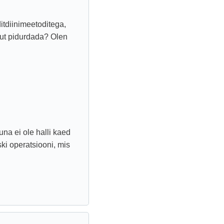
itdiinimeetoditega,
gut pidurdada? Olen
na ei ole halli kaed
ski operatsiooni, mis