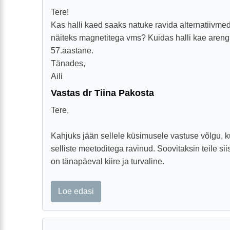
Tere!
Kas halli kaed saaks natuke ravida alternatiivmed
näiteks magnetitega vms? Kuidas halli kae aren
57.aastane.
Tänades,
Aili
Vastas dr Tiina Pakosta
Tere,
Kahjuks jään sellele küsimusele vastuse võlgu, ku
selliste meetoditega ravinud. Soovitaksin teile sii
on tänapäeval kiire ja turvaline.
Loe edasi