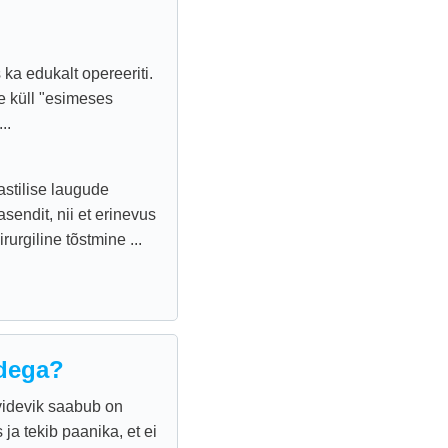
s ka edukalt opereeriti.
e küll "esimeses
..
stilise laugude
sendit, nii et erinevus
urgiline tõstmine ...
adega?
 videvik saabub on
ja tekib paanika, et ei