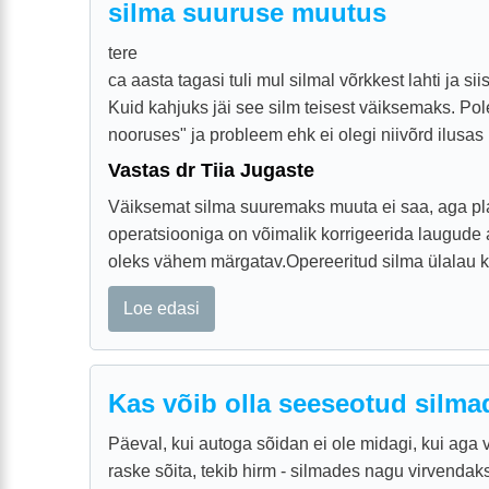
silma suuruse muutus
tere
ca aasta tagasi tuli mul silmal võrkkest lahti ja sii
Kuid kahjuks jäi see silm teisest väiksemaks. Pol
nooruses" ja probleem ehk ei olegi niivõrd ilusas .
Vastas dr Tiia Jugaste
Väiksemat silma suuremaks muuta ei saa, aga pla
operatsiooniga on võimalik korrigeerida laugude a
oleks vähem märgatav.Opereeritud silma ülalau kir
Loe edasi
Kas võib olla seeseotud silm
Päeval, kui autoga sõidan ei ole midagi, kui aga
raske sõita, tekib hirm - silmades nagu virvendaks 