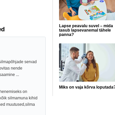
Lapse peavalu suvel – mida
ed
tasub lapsevanemal tähele
panna?
mu silmapõhjade servad
ovitas nende
saamine ...
Miks on vaja kõrva loputada
õhenemiseks on
 kõik silmamuna kihid
ised muutused,silma