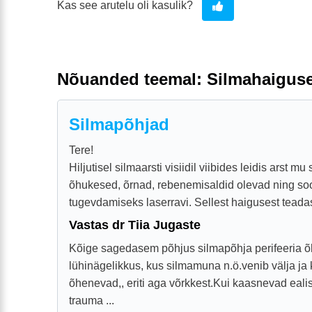
Kas see arutelu oli kasulik?
Nõuanded teemal: Silmahaigus
Silmapõhjad
Tere!
Hiljutisel silmaarsti visiidil viibides leidis arst 
õhukesed, õrnad, rebenemisaldid olevad ning so
tugevdamiseks laserravi. Sellest haigusest teada
Vastas dr Tiia Jugaste
Kõige sagedasem põhjus silmapõhja perifeeria 
lühinägelikkus, kus silmamuna n.ö.venib välja ja
õhenevad,, eriti aga võrkkest.Kui kaasnevad eal
trauma ...