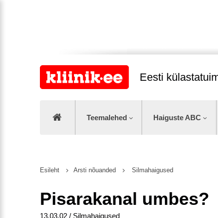
Eesti külastatu
Teemalehed
Haiguste ABC
Esileht
Arsti nõuanded
Silmahaigused
Pisarakanal umbes?
13.03.02 / Silmahaigused