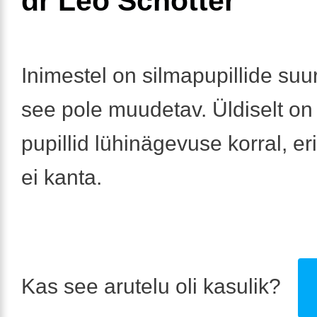
dr Leo Schotter
Inimestel on silmapupillide suu
see pole muudetav. Üldiselt on
pupillid lühinägevuse korral, erit
ei kanta.
Kas see arutelu oli kasulik?