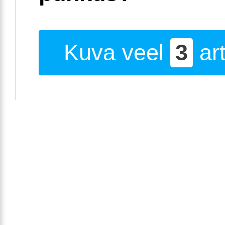
Kuva veel
3
art