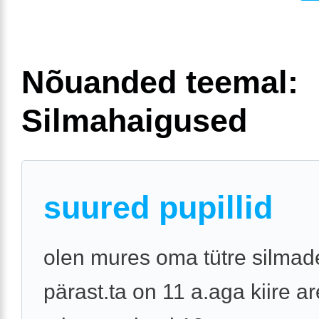
Nõuanded teemal:
Silmahaigused
suured pupillid
olen mures oma tütre silmad
pärast.ta on 11 a.aga kiire a