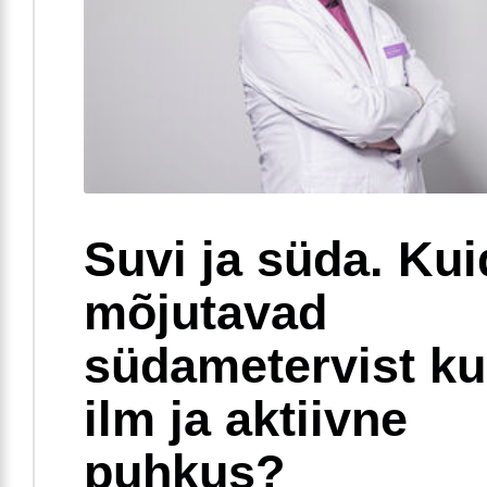
Suvi ja süda. Ku
mõjutavad
südametervist k
ilm ja aktiivne
puhkus?