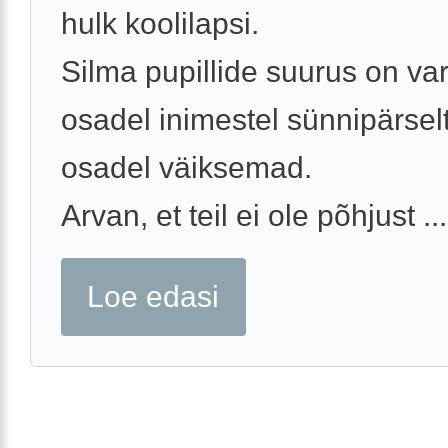
hulk koolilapsi.
Silma pupillide suurus on va
osadel inimestel sünnipärsel
osadel väiksemad.
Arvan, et teil ei ole põhjust ...
Loe edasi