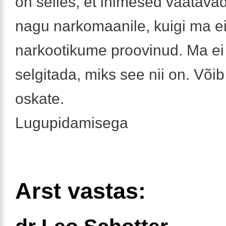
on selles, et inimesed vaatava
nagu narkomaanile, kuigi ma ei
narkootikume proovinud. Ma ei
selgitada, miks see nii on. Võib
oskate.
Lugupidamisega
Arst vastas: