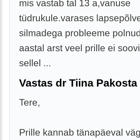
mis vastab tal 13 a,vanuse
tüdrukule.varases lapsepõlv
silmadega probleeme polnud
aastal arst veel prille ei soov
sellel ...
Vastas dr Tiina Pakosta
Tere,
Prille kannab tänapäeval vä