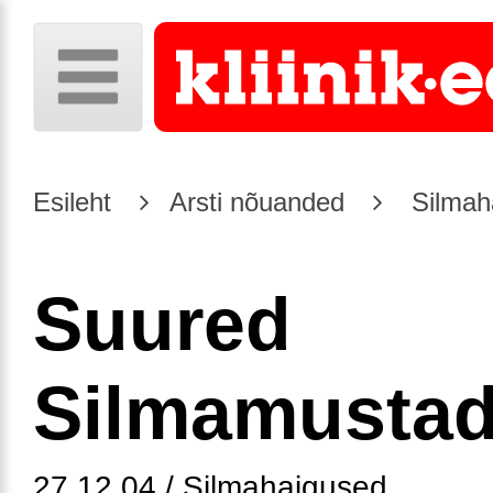
Esileht
Arsti nõuanded
Silmah
Suured
Silmamusta
27.12.04 / Silmahaigused