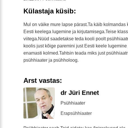
Külastaja küsib:
Mul on väike mure lapse pärast.Ta käib kolmandas k
Eesti keelega lugemine ja kirjutamisega.Teise klassi
viitega.Nüüd saadetakse teda kooli poolt psühhiaatr
koolis just kõige paremini just Eesti keele lugemine
enamasti kolmed.Tahtsin teada miks just psühhiaatr
psühhiaater ja psühholoog.
Arst vastas:
dr Jüri Ennet
Psühhiaater
Erapsühhiaater