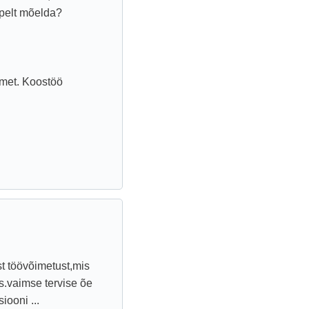
opelt mõelda?
imet. Koostöö
st töövõimetust,mis
s.vaimse tervise õe
iooni ...