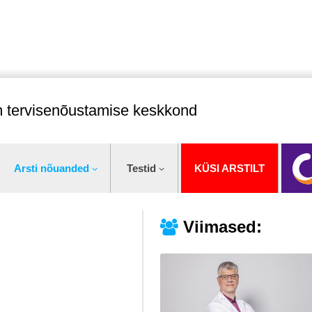
im tervisenõustamise keskkond
Arsti nõuanded
Testid
KÜSI ARSTILT
Viimased: