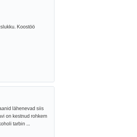
guslukku. Koostöö
jaanid lähenevad siis
Ravi on kestnud rohkem
holi tarbin ...