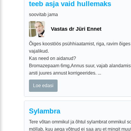
teeb asja vaid hullemaks
soovitab jama
Vastas dr Jüri Ennet
Õiges koostöös psühhiaatamist, riga, ravim õige
vajalikud.
Kas need on aidanud?
Bromazepaam 6mg,Annus suur, vajab alandamist.
arsti juures annust korrigeerides. ...
Loe edasi
Sylambra
Tere võtan ommikul ja õhtul sylambrat ommikul so
möllab, kuu aega võtnud ei saa aru et mingit muut