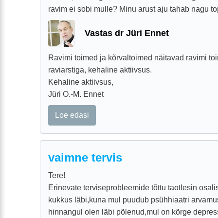
ravim ei sobi mulle? Minu arust aju tahab nagu t
Vastas dr Jüri Ennet
Ravimi toimed ja kõrvaltoimed näitavad ravimi to
raviarstiga, kehaline aktiivsus.
Kehaline aktiivsus,
Jüri O.-M. Ennet
Loe edasi
vaimne tervis
Tere!
Erinevate terviseprobleemide tõttu taotlesin osali
kukkus läbi,kuna mul puudub psühhiaatri arvamu
hinnangul olen läbi põlenud,mul on kõrge depress