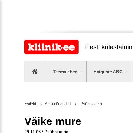
Eesti külastatu
Teemalehed
Haiguste ABC
Esileht
Arsti nõuanded
Psühhiaatria
Väike mure
29.11.06 / Psühhiaatria