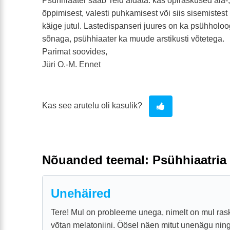
Psühhiaater saab Teid aidata: kas õpiraskused ala-, 
õppimisest, valesti puhkamisest või siis sisemistest
käige jutul. Lastedispanseri juures on ka psühholo
sõnaga, psühhiaater ka muude arstikusti võtetega.
Parimat soovides,
Jüri O.-M. Ennet
Kas see arutelu oli kasulik?
Nõuanded teemal: Psühhiaatria
Unehäired
Tere! Mul on probleeme unega, nimelt on mul rask
võtan melatoniini. Öösel näen mitut unenägu nin