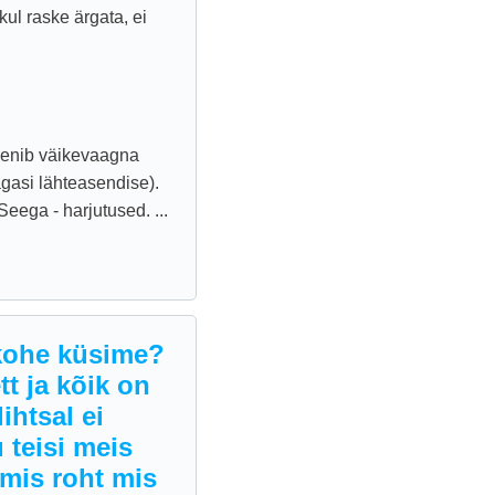
l raske ärgata, ei
reenib väikevaagna
tagasi lähteasendise).
eega - harjutused. ...
 kohe küsime?
tt ja kõik on
ihtsal ei
 teisi meis
amis roht mis