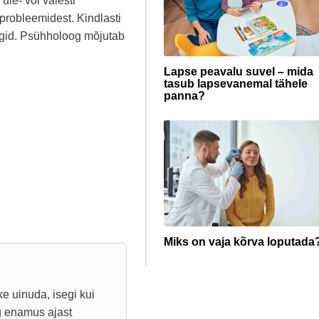
üle- või valesti
 probleemidest. Kindlasti
ogid. Psühholoog mõjutab
Lapse peavalu suvel – mida
tasub lapsevanemal tähele
panna?
Miks on vaja kõrva loputada
e uinuda, isegi kui
g enamus ajast