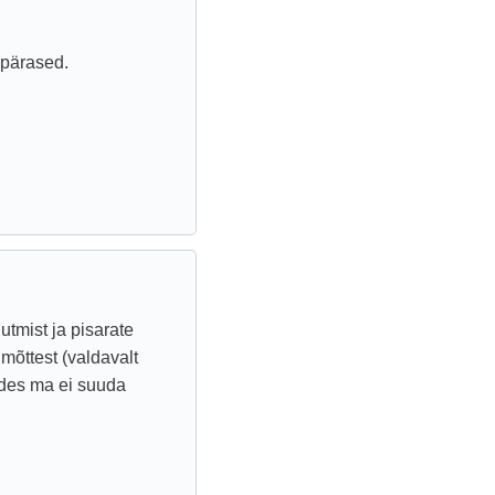
upärased.
tmist ja pisarate
 mõttest (valdavalt
ades ma ei suuda