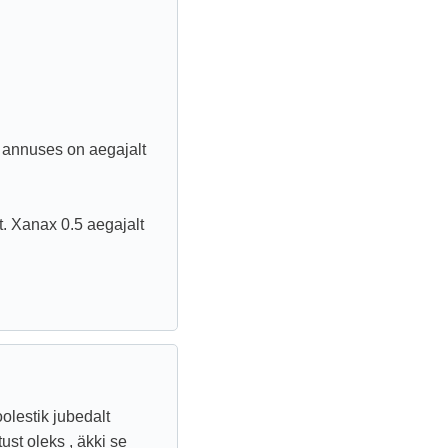
s annuses on aegajalt
 Xanax 0.5 aegajalt
olestik jubedalt
ust oleks , äkki se