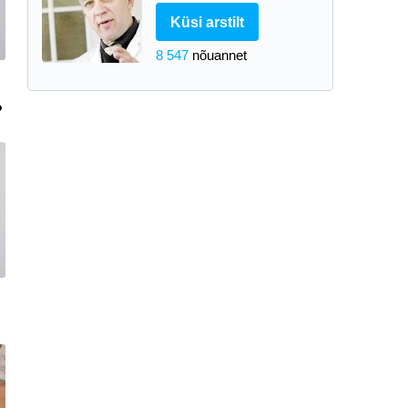
Küsi arstilt
8 547
nõuannet
?