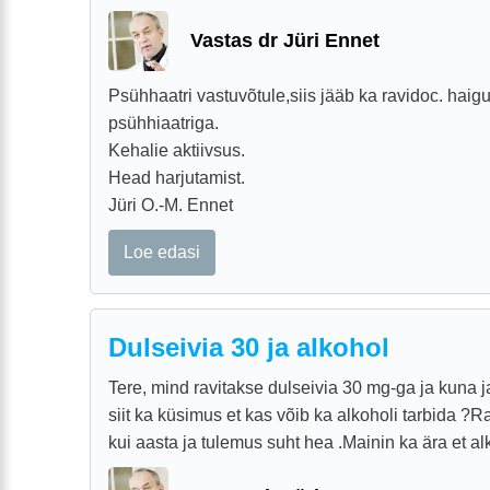
Vastas dr Jüri Ennet
Psühhaatri vastuvõtule,siis jääb ka ravidoc. hai
psühhiaatriga.
Kehalie aktiivsus.
Head harjutamist.
Jüri O.-M. Ennet
Loe edasi
Dulseivia 30 ja alkohol
Tere, mind ravitakse dulseivia 30 mg-ga ja kuna 
siit ka küsimus et kas võib ka alkoholi tarbida ?
kui aasta ja tulemus suht hea .Mainin ka ära et alko