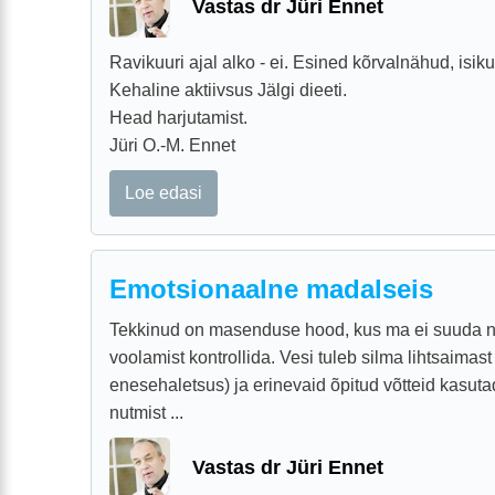
Vastas dr Jüri Ennet
Ravikuuri ajal alko - ei. Esined kõrvalnähud, isik
Kehaline aktiivsus Jälgi dieeti.
Head harjutamist.
Jüri O.-M. Ennet
Loe edasi
Emotsionaalne madalseis
Tekkinud on masenduse hood, kus ma ei suuda nu
voolamist kontrollida. Vesi tuleb silma lihtsaimast
enesehaletsus) ja erinevaid õpitud võtteid kasut
nutmist ...
Vastas dr Jüri Ennet