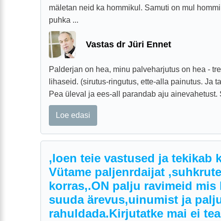
mäletan neid ka hommikul. Samuti on mul hommiku
puhka ...
Vastas dr Jüri Ennet
Palderjan on hea, minu palveharjutus on hea - t
lihaseid. (sirutus-ringutus, ette-alla painutus. Ja 
Pea üleval ja ees-all parandab aju ainevahetust. S
Loe edasi
,loen teie vastused ja tekikab
Vütame paljenrdaijat ,suhkrute
korras,.ON palju ravimeid mis l
suuda ärevus,uinumist ja palju
rahuldada.Kirjutatke mai ei te