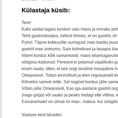
Külastaja küsib:
Tere!
Kaks aastat tagasi tundsin valu maos ja rinnaku pii
Tehti gastroskoopia, millest ilmnes, et on gastriit, sh
Pylori. Täpne kokkuvõte uuringust: mao kardia puud
gastriit mao antrumis. Sain kolmikravi ja tasapisi 
hiljem kordus kõik samamoodi, maos ebamugavustu
söögiisu kadunud. Perearst ei pidanud vajalikuks g
enam saata, ütles, et see ongi tavaline hooajaline h
Omeprasoli. Toitun tervislikult ja teen regulaarselt tr
Kõrvetisi samuti mitte. Sel sügisel kordus jälle sam
Võtan jälle Omeprasoli. Kas iga-aastane gastriit o
(nagu gripp) või saaks ja peaks midagi ette võtma, 
Esivanematel on olnud nii mao-, maksa- kui söögito
Vastuse eest tänades