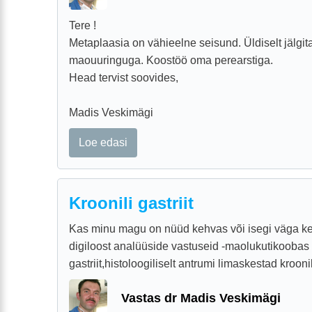
Tere !
Metaplaasia on vähieelne seisund. Üldiselt jälgit
maouuringuga. Koostöö oma perearstiga.
Head tervist soovides,
Madis Veskimägi
Loe edasi
Kroonili gastriit
Kas minu magu on nüüd kehvas või isegi väga ke
digiloost analüüside vastuseid -maolukutikoobas 
gastriit,histoloogiliselt antrumi limaskestad kroonil
Vastas dr Madis Veskimägi