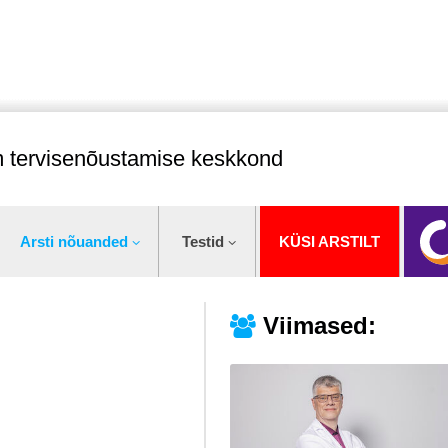
im tervisenõustamise keskkond
Arsti nõuanded
Testid
KÜSI ARSTILT
Viimased: