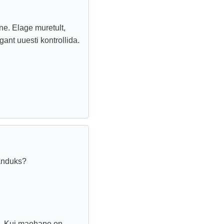
ne. Elage muretult,
gant uuesti kontrollida.
aanduks?
a. Kui maohape on