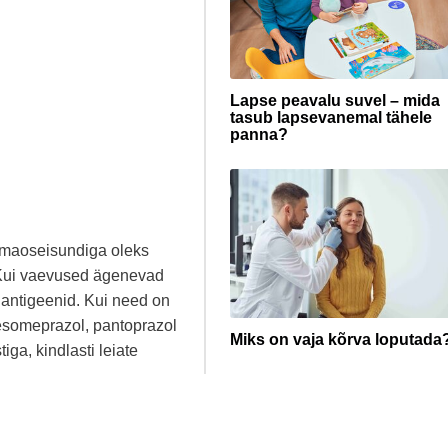
Lapse peavalu suvel – mida
tasub lapsevanemal tähele
panna?
 maoseisundiga oleks
. Kui vaevused ägenevad
i antigeenid. Kui need on
b esomeprazol, pantoprazol
Miks on vaja kõrva loputada
ga, kindlasti leiate