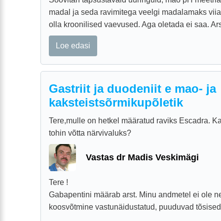
madal ja seda ravimitega veelgi madalamaks viia, 
olla kroonilised vaevused. Aga oletada ei saa. Arst
Loe edasi
Gastriit ja duodeniit e mao- ja
kaksteistsõrmikupõletik
Tere,mulle on hetkel määratud raviks Escadra
tohin võtta närvivaluks?
Vastas dr Madis Veskimägi
Tere !
Gabapentini määrab arst. Minu andmetel ei ole n
koosvõtmine vastunäidustatud, puuduvad tõsised