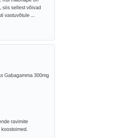
siis sellest võivad
i vastuvõtule ...
. Kas Gabagamma 300mg
ende ravimite
 koostoimed.