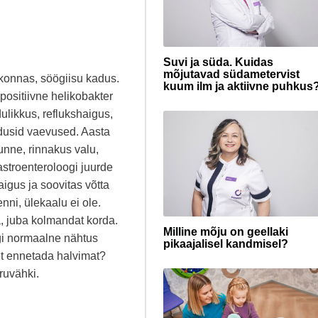
Suvi ja süda. Kuidas
mõjutavad südametervist
rkonnas, söögiisu kadus.
kuum ilm ja aktiivne puhkus
 positiivne helikobakter
ulikkus, reflukshaigus,
kadusid vaevused. Aasta
nne, rinnakus valu,
astroenteroloogi juurde
aigus ja soovitas võtta
enni, ülekaalu ei ole.
a, juba kolmandat korda.
Milline mõju on geellaki
ngi normaalne nähtus
pikaajalisel kandmisel?
et ennetada halvimat?
ruvähki.