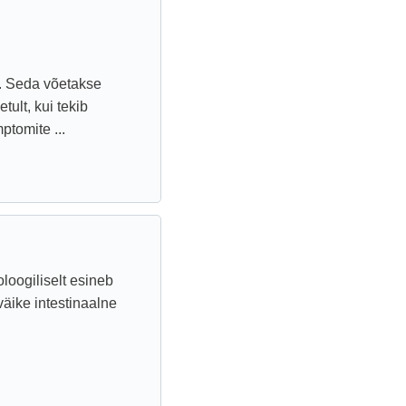
t. Seda võetakse
tult, kui tekib
tomite ...
loogiliselt esineb
väike intestinaalne