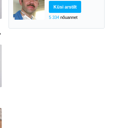
Küsi arstilt
5 334
nõuannet
?