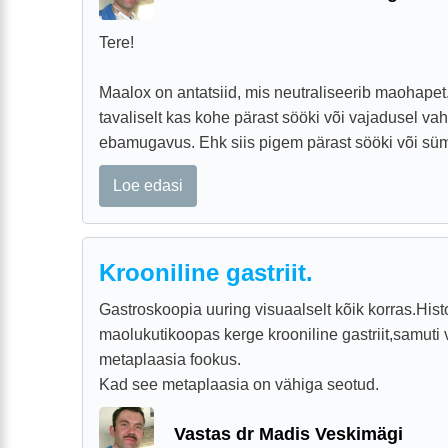
Tere!
Maalox on antatsiid, mis neutraliseerib maohape
tavaliselt kas kohe pärast sööki või vajadusel vahe
ebamugavus. Ehk siis pigem pärast sööki või sümp
Loe edasi
Krooniline gastriit.
Gastroskoopia uuring visuaalselt kõik korras.Histo
maolukutikoopas kerge krooniline gastriit,samuti 
metaplaasia fookus.
Kad see metaplaasia on vähiga seotud.
Vastas dr Madis Veskimägi