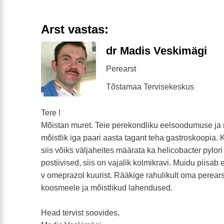
Arst vastas:
dr Madis Veskimägi
Perearst
Tõstamaa Tervisekeskus
Tere !
Mõistan muret. Teie perekondliku eelsoodumuse ja
mõistlik iga paari aasta tagant teha gastroskoopia
siis võiks väljaheites määrata ka helicobacter pylor
postiivised, siis on vajalik kolmikravi. Muidu piisa
v omeprazol kuurist. Rääkige rahulikult oma perearsti
koosmeele ja mõistlikud lahendused.
Head tervist soovides,