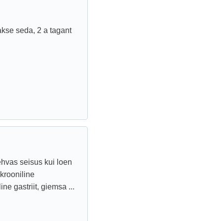
akse seda, 2 a tagant
hvas seisus kui loen
krooniline
ine gastriit, giemsa ...