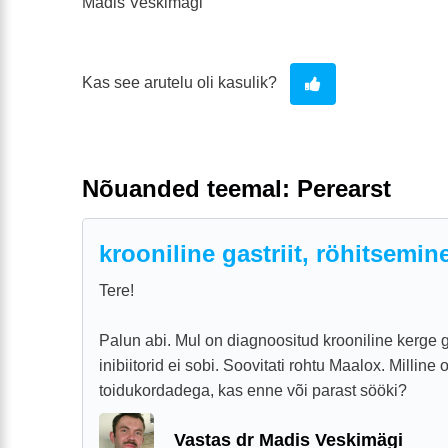
Madis Veskimägi
Kas see arutelu oli kasulik?
Nõuanded teemal: Perearst
krooniline gastriit, röhitsemin
Tere!
Palun abi. Mul on diagnoositud krooniline kerge 
inibiitorid ei sobi. Soovitati rohtu Maalox. Milline
toidukordadega, kas enne või parast sööki?
Vastas dr Madis Veskimägi