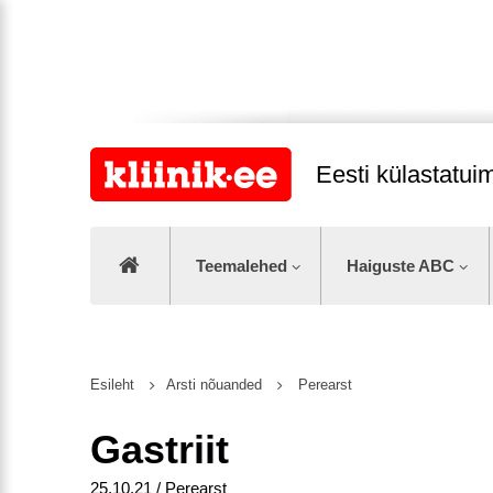
Eesti külastatu
Teemalehed
Haiguste ABC
Esileht
Arsti nõuanded
Perearst
Gastriit
25.10.21 / Perearst