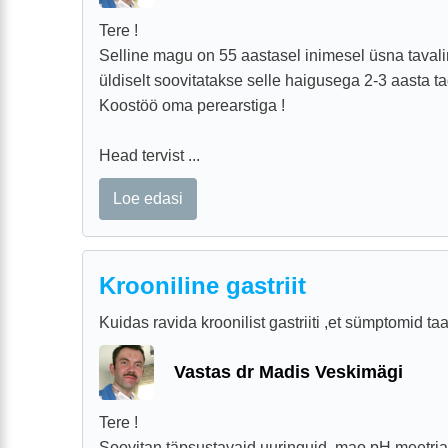
Tere !
Selline magu on 55 aastasel inimesel üsna tavali
üldiselt soovitatakse selle haigusega 2-3 aasta ta
Koostöö oma perearstiga !
Head tervist ...
Loe edasi
Krooniline gastriit
Kuidas ravida kroonilist gastriiti ,et sümptomid t
Vastas dr Madis Veskimägi
Tere !
Soovitan täpsustavaid uuringuid, mao pH meetri