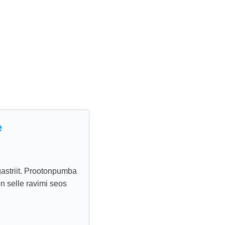
e
gastriit. Prootonpumba
 on selle ravimi seos