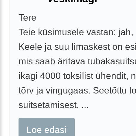
Tere
Teie küsimusele vastan: jah,
Keele ja suu limaskest on e
mis saab äritava tubakasuitsu
ikagi 4000 toksilist ühendit, n
tõrv ja vingugaas. Seetõttu 
suitsetamisest, ...
Loe edasi