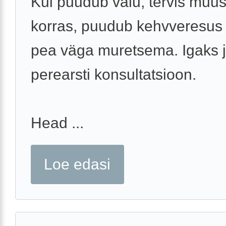
Kui puudub valu, tervis muu
korras, puudub kehvveresus j
pea väga muretsema. Igaks 
perearsti konsultatsioon.
Head ...
Loe edasi