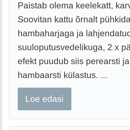
Paistab olema keelekatt, kar
Soovitan kattu õrnalt pühki
hambaharjaga ja lahjendatu
suuloputusvedelikuga, 2 x p
efekt puudub siis perearsti ja
hambaarsti külastus. ...
Loe edasi