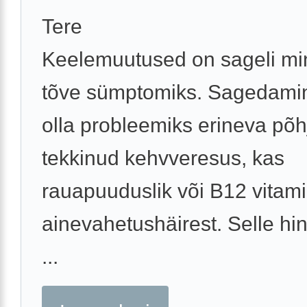
Tere
Keelemuutused on sageli mi
tõve sümptomiks. Sagedamin
olla probleemiks erineva põ
tekkinud kehvveresus, kas
rauapuuduslik või B12 vitami
ainevahetushäirest. Selle h
...