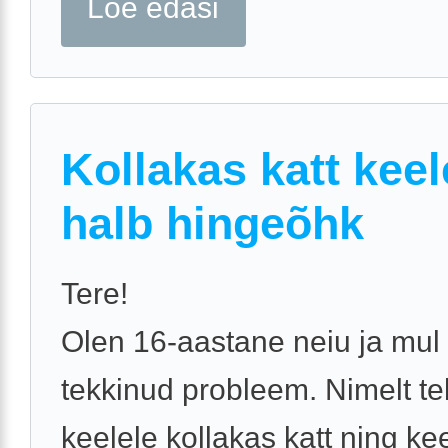
Loe edasi
Kollakas katt keel
halb hingeõhk
Tere!
Olen 16-aastane neiu ja mul
tekkinud probleem. Nimelt te
keelele kollakas katt ning ke