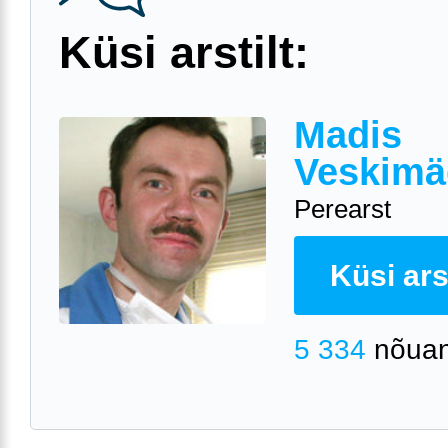
Küsi arstilt:
Madis
Veskimä
Perearst
Küsi arst
5 334
nõuan