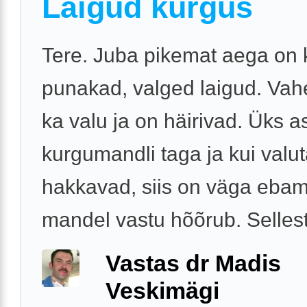
Laigud kurgus
Tere. Juba pikemat aega on 
punakad, valged laigud. Vah
ka valu ja on häirivad. Üks a
kurgumandli taga ja kui val
hakkavad, siis on väga ebam
mandel vastu hõõrub. Sellest 
Vastas dr Madis
Veskimägi