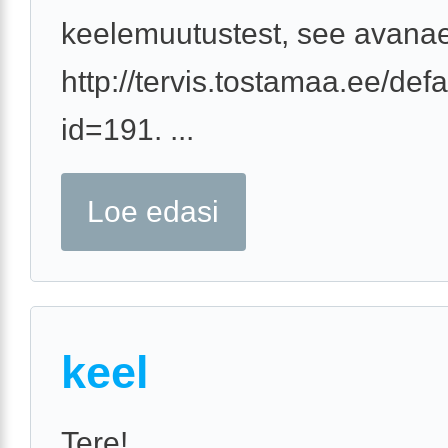
keelemuutustest, see avanaeb
http://tervis.tostamaa.ee/def
id=191. ...
Loe edasi
keel
Tere!