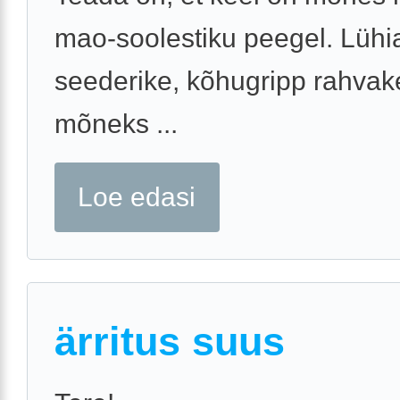
mao-soolestiku peegel. Lüh
seederike, kõhugripp rahvak
mõneks ...
Loe edasi
ärritus suus