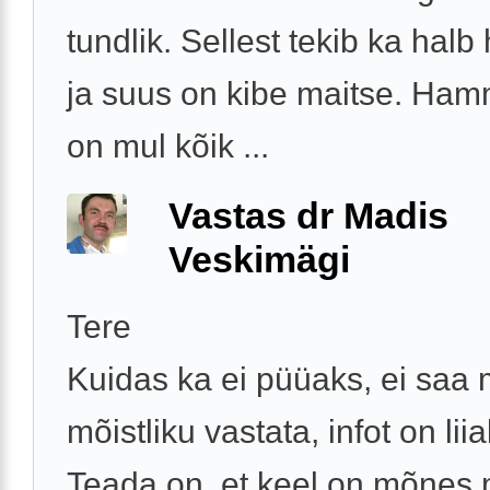
tundlik. Sellest tekib ka hal
ja suus on kibe maitse. Ha
on mul kõik ...
Vastas dr Madis
Veskimägi
Tere
Kuidas ka ei püüaks, ei saa
mõistliku vastata, infot on liial
Teada on, et keel on mõnes 