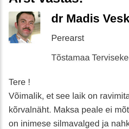
dr Madis Ves
Perearst
Tõstamaa Tervisek
Tere !
Võimalik, et see laik on ravimit
kõrvalnäht. Maksa peale ei mõt
on inimese silmavalged ja nahk