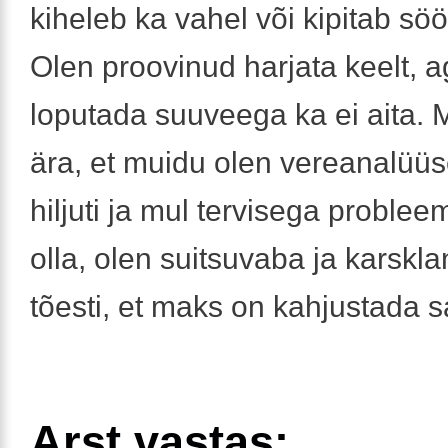
kiheleb ka vahel või kipitab söö
Olen proovinud harjata keelt, ag
loputada suuveega ka ei aita. 
ära, et muidu olen vereanalüü
hiljuti ja mul tervisega problee
olla, olen suitsuvaba ja karskl
tõesti, et maks on kahjustada 
Arst vastas: