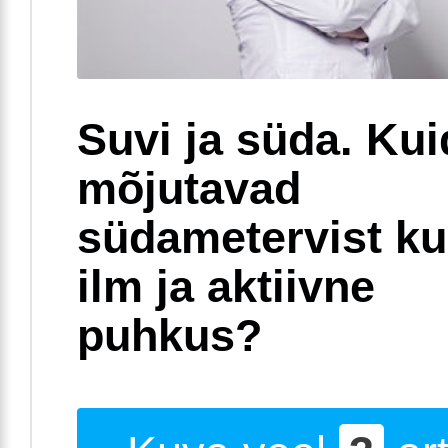
Suvi ja süda. Ku
mõjutavad
südametervist k
ilm ja aktiivne
puhkus?