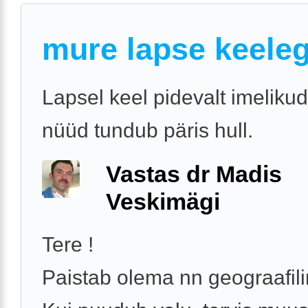
mure lapse keele
Lapsel keel pidevalt imelikud
nüüd tundub päris hull.
Vastas dr Madis
Veskimägi
Tere !
Paistab olema nn geograafili