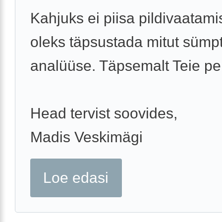
Kahjuks ei piisa pildivaatami
oleks täpsustada mitut sümpt
analüüse. Täpsemalt Teie pere
Head tervist soovides,
Madis Veskimägi
Loe edasi