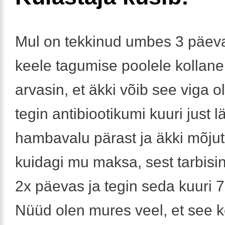
Mul on tekkinud umbes 3 päeva
keele tagumise poolele kollane 
arvasin, et äkki võib see viga o
tegin antibiootikumi kuuri just l
hambavalu pärast ja äkki mõju
kuidagi mu maksa, sest tarbisin 
2x päevas ja tegin seda kuuri 
Nüüd olen mures veel, et see 