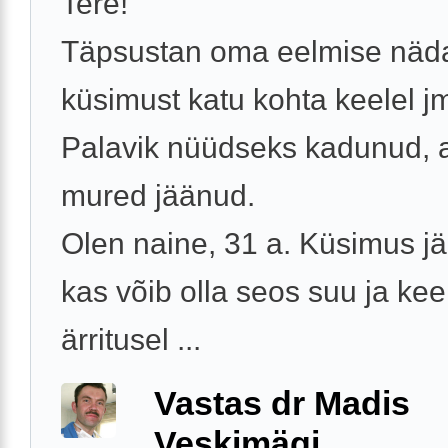
Tere!
Täpsustan oma eelmise näd
küsimust katu kohta keelel j
Palavik nüüdseks kadunud, 
mured jäänud.
Olen naine, 31 a. Küsimus j
kas võib olla seos suu ja kee
ärritusel ...
Vastas dr Madis
Veskimägi