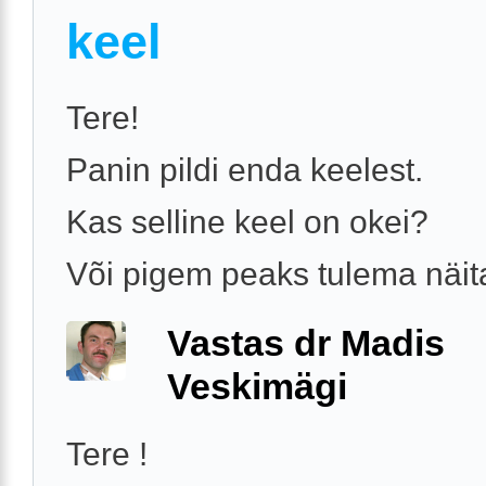
keel
Tere!
Panin pildi enda keelest.
Kas selline keel on okei?
Või pigem peaks tulema näi
Vastas dr Madis
Veskimägi
Tere !