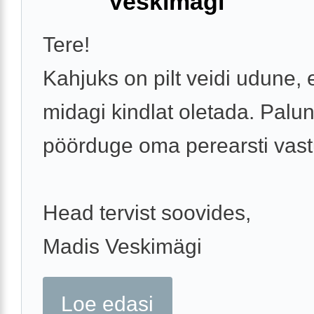
Veskimägi
Tere!
Kahjuks on pilt veidi udune, 
midagi kindlat oletada. Palu
pöörduge oma perearsti vast
Head tervist soovides,
Madis Veskimägi
Loe edasi