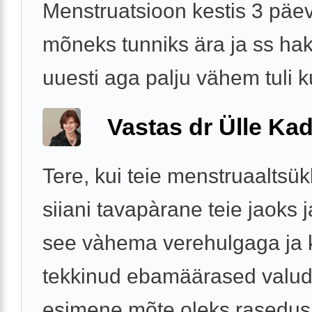
Menstruatsioon kestis 3 päev
mõneks tunniks ära ja ss ha
uuesti aga palju vähem tuli 
Vastas dr Ülle Kad
Tere, kui teie menstruaaltsük
siiani tavapàrane teie jaoks j
see vàhema verehulgaga ja 
tekkinud ebamäärased valud,
esimene mõte oleks rasedus