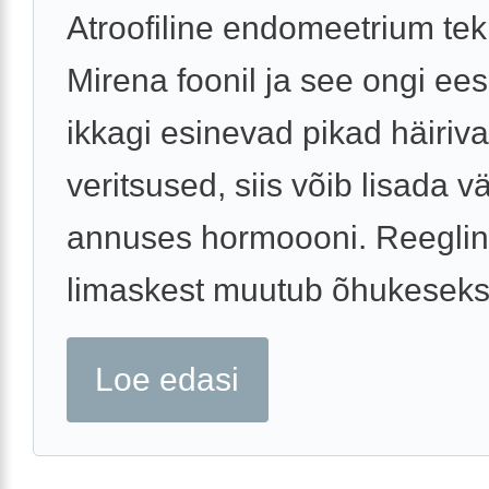
Atroofiline endomeetrium tek
Mirena foonil ja see ongi ee
ikkagi esinevad pikad häiriv
veritsused, siis võib lisada v
annuses hormoooni. Reegli
limaskest muutub õhukeseks 
Loe edasi