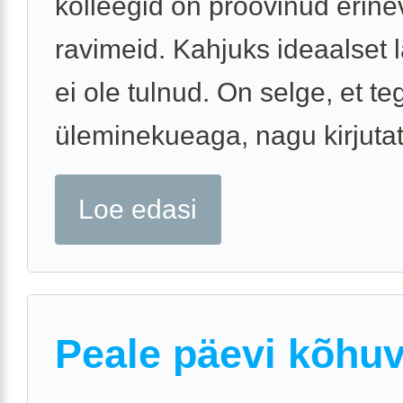
kolleegid on proovinud erine
ravimeid. Kahjuks ideaalset 
ei ole tulnud. On selge, et t
üleminekueaga, nagu kirjutate
Loe edasi
Peale päevi kõhu