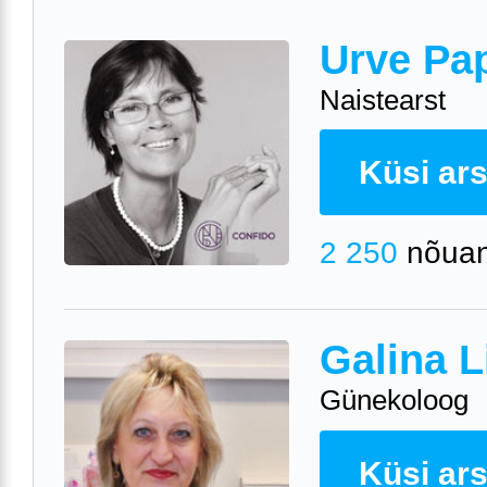
Urve Pa
Naistearst
Küsi arst
2 250
nõuan
Galina L
Günekoloog
Küsi arst