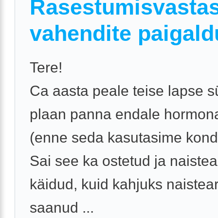
Rasestumisvastas
vahendite paigald
Tere!
Ca aasta peale teise lapse sü
plaan panna endale hormona
(enne seda kasutasime kond
Sai see ka ostetud ja naistea
käidud, kuid kahjuks naistear
saanud ...