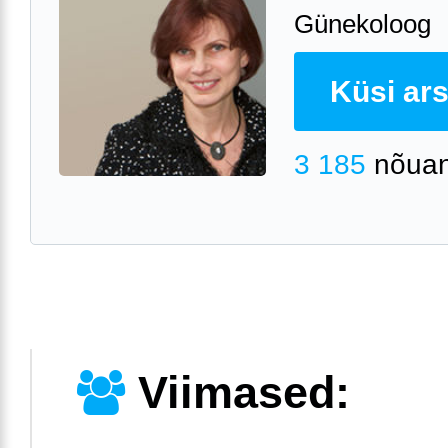
Günekoloog
Küsi arst
3 185
nõuan
Viimased: