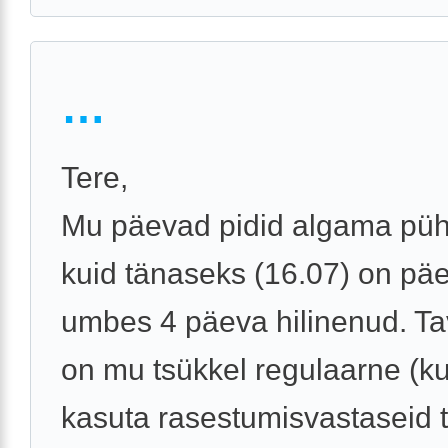
…
Tere,
Mu päevad pidid algama püh
kuid tänaseks (16.07) on pä
umbes 4 päeva hilinenud. Tav
on mu tsükkel regulaarne (ku
kasuta rasestumisvastaseid t