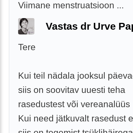
Viimane menstruatsioon ...
Vastas dr Urve P
Tere
Kui teil nädala jooksul päeva
siis on soovitav uuesti teha
rasedustest või vereanalüüs
Kui need jätkuvalt rasedust ei
siis on tegemist tsüklihäirega