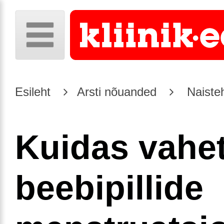
Esileht
Arsti nõuanded
Naiste
Kuidas vahe
beebipillide