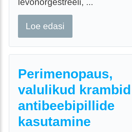
levonorgestreeli, ...
Loe edasi
Perimenopaus,
valulikud krambid
antibeebipillide
kasutamine