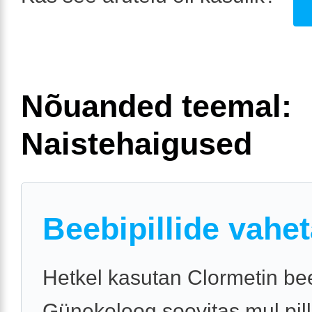
Nõuanded teemal:
Naistehaigused
Beebipillide vahe
Hetkel kasutan Clormetin bee
Günekoloog soovitas mul pil