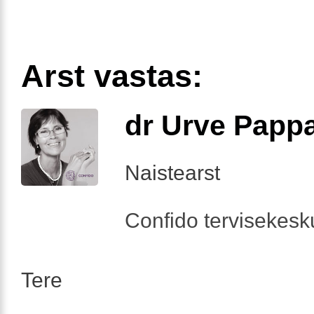
Arst vastas:
dr Urve Papp
Naistearst
Confido tervisekesk
Tere