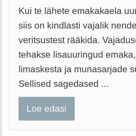
Kui te lähete emakakaela uur
siis on kindlasti vajalik nend
veritsustest rääkida. Vajadus
tehakse lisauuringud emaka
limaskesta ja munasarjade s
Sellised sagedased ...
Loe edasi