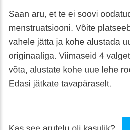
Saan aru, et te ei soovi oodatud
menstruatsiooni. Võite platseeb
vahele jätta ja kohe alustada u
originaaliga. Viimaseid 4 valget 
võta, alustate kohe uue lehe r
Edasi jätkate tavapäraselt.
Kas see arutelu oli kasulik?