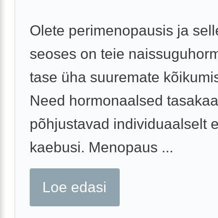
Olete perimenopausis ja sel
seoses on teie naissuguhor
tase üha suuremate kõikumi
Need hormonaalsed tasakaa
põhjustavad individuaalselt 
kaebusi. Menopaus ...
Loe edasi