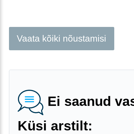
Vaata kõiki nõustamisi
Ei saanud va
Küsi arstilt: