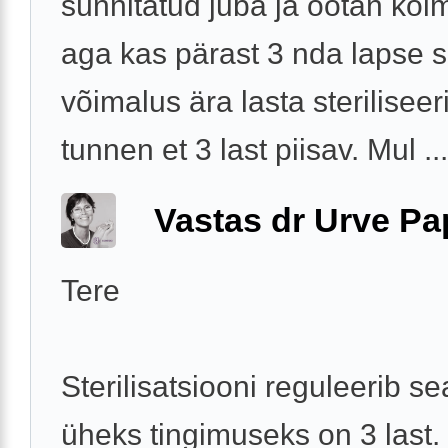
sünnitatud juba ja ootan ko
aga kas pärast 3 nda lapse 
võimalus ära lasta sterilisee
tunnen et 3 last piisav. Mul ...
Vastas dr Urve P
Tere
Sterilisatsiooni reguleerib s
üheks tingimuseks on 3 last.