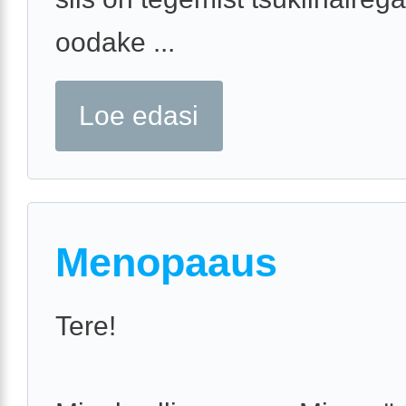
oodake ...
Loe edasi
Menopaaus
Tere!