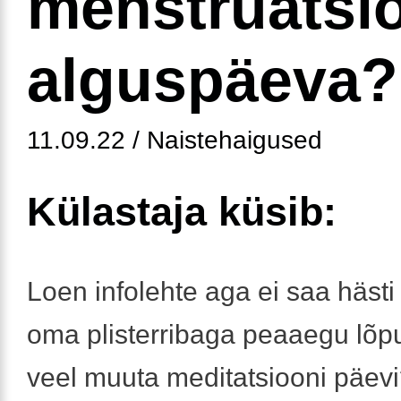
menstruatsi
alguspäeva?
11.09.22 / Naistehaigused
Külastaja küsib:
Loen infolehte aga ei saa hästi
oma plisterribaga peaaegu lõp
veel muuta meditatsiooni päev