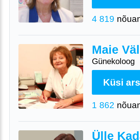
4 819
nõuan
Maie Väl
Günekoloog
Küsi arst
1 862
nõuan
Ülle Kad