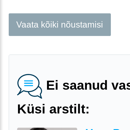
Vaata kõiki nõustamisi
Ei saanud va
Küsi arstilt: