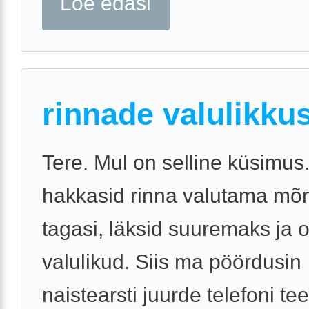
Loe edasi
rinnade valulikku
Tere. Mul on selline küsimus
hakkasid rinna valutama mõ
tagasi, läksid suuremaks ja o
valulikud. Siis ma pöördusin
naistearsti juurde telefoni te