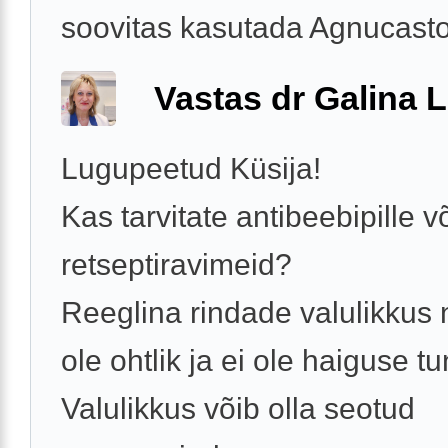
soovitas kasutada Agnucaston
Vastas dr Galina L
Lugupeetud Küsija!
Kas tarvitate antibeebipille v
retseptiravimeid?
Reeglina rindade valulikkus n
ole ohtlik ja ei ole haiguse t
Valulikkus võib olla seotud