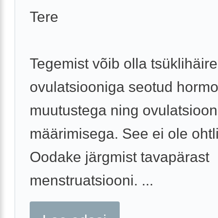
Tere
Tegemist võib olla tsüklihäir
ovulatsiooniga seotud horm
muutustega ning ovulatsioo
määrimisega. See ei ole ohtli
Oodake järgmist tavapärast
menstruatsiooni. ...