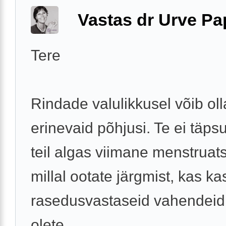
Vastas dr Urve P
Tere
Rindade valulikkusel võib oll
erinevaid põhjusi. Te ei täps
teil algas viimane menstruat
millal ootate järgmist, kas ka
rasedusvastaseid vahendeid
olete ...