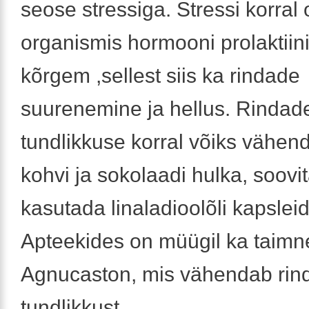
seose stressiga. Stressi korral 
organismis hormooni prolaktiini
kõrgem ,sellest siis ka rindade
suurenemine ja hellus. Rindad
tundlikkuse korral võiks vähen
kohvi ja sokolaadi hulka, soovit
kasutada linaladioolõli kapsleid
Apteekides on müügil ka taimn
Agnucaston, mis vähendab rin
tundlikkust.