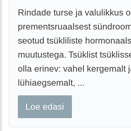
Rindade turse ja valulikkus 
prementsruaalsest sündroomi
seotud tsükliliste hormonaal
muutustega. Tsüklist tsükliss
olla erinev: vahel kergemalt 
lühiaegsemalt, ...
Loe edasi