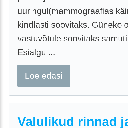
uuringul(mammograafias käin
kindlasti soovitaks. Günekol
vastuvõtule soovitaks samuti
Esialgu ...
Loe edasi
Valulikud rinnad j