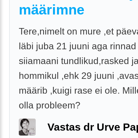
määrimne
Tere,nimelt on mure ,et päev
läbi juba 21 juuni aga rinnad
siiamaani tundlikud,rasked j
hommikul ,ehk 29 juuni ,avas
määrib ,kuigi rase ei ole. Mil
olla probleem?
Vastas dr Urve P