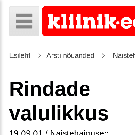
Esileht
Arsti nõuanded
Naiste
Rindade
valulikkus
19.09.01 / Naistehaigused