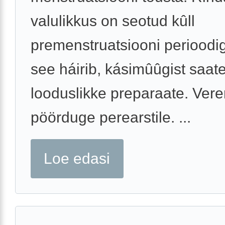
valulikkus on seotud kûll
premenstruatsiooni perioodig
see háirib, kásimûûgist saat
looduslikke preparaate. Ver
pöörduge perearstile. ...
Loe edasi