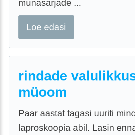
munasarjade ...
Loe edasi
rindade valulikkus
müoom
Paar aastat tagasi uuriti min
laproskoopia abil. Lasin enn