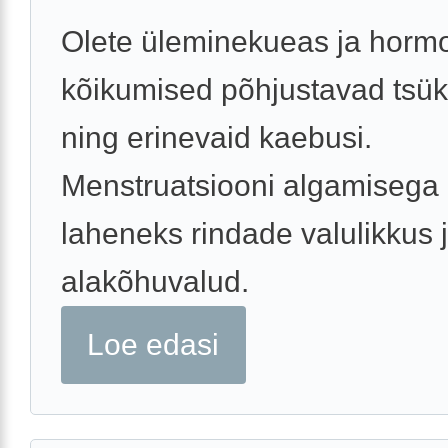
Olete üleminekueas ja horm
kõikumised põhjustavad tsükl
ning erinevaid kaebusi.
Menstruatsiooni algamisega k
laheneks rindade valulikkus 
alakõhuvalud.
Loe edasi