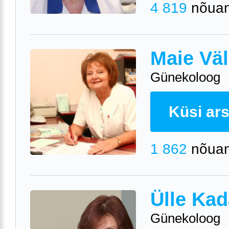
4 819
nõuan
Maie Väl
Günekoloog
Küsi arst
1 862
nõuan
Ülle Kad
Günekoloog