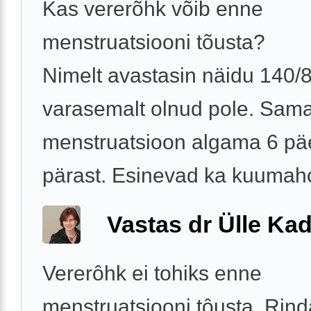
Kas vererõhk võib enne
menstruatsiooni tõusta?
Nimelt avastasin näidu 140/
varasemalt olnud pole. Sam
menstruatsioon algama 6 pä
pärast. Esinevad ka kuumaho
Vastas dr Ülle Kad
Vererôhk ei tohiks enne
menstruatsiooni tôusta. Rin