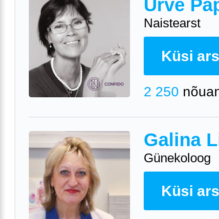
Urve Pa
Naistearst
Küsi arst
2 250
nõuan
Galina L
Günekoloog
Küsi arst