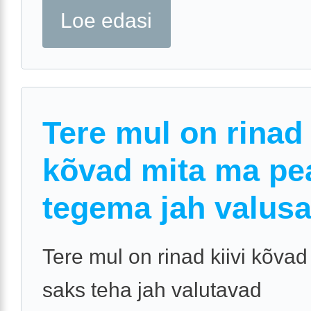
Loe edasi
Tere mul on rinad
kõvad mita ma pe
tegema jah valus
Tere mul on rinad kiivi kõva
saks teha jah valutavad