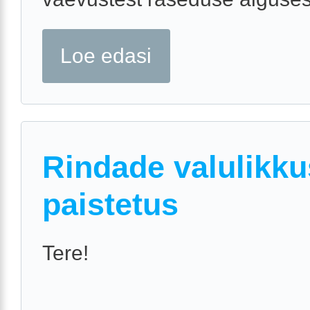
Loe edasi
Rindade valulikku
paistetus
Tere!