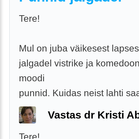
Tere!
Mul on juba väikesest lapses
jalgadel vistrike ja komedoo
moodi
punnid. Kuidas neist lahti s
Vastas dr Kristi 
Tere!