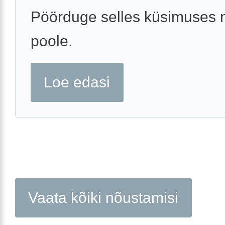
Pöörduge selles küsimuses 
poole.
Loe edasi
Vaata kõiki nõustamisi