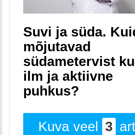
Suvi ja süda. Ku
mõjutavad
südametervist k
ilm ja aktiivne
puhkus?
Kuva veel
3
art