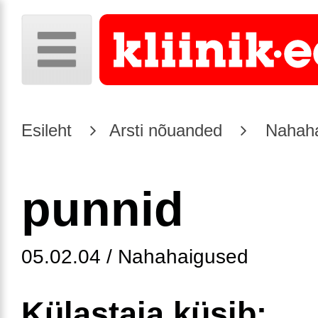
Esileht
Arsti nõuanded
Nahaha
punnid
05.02.04 / Nahahaigused
Külastaja küsib: