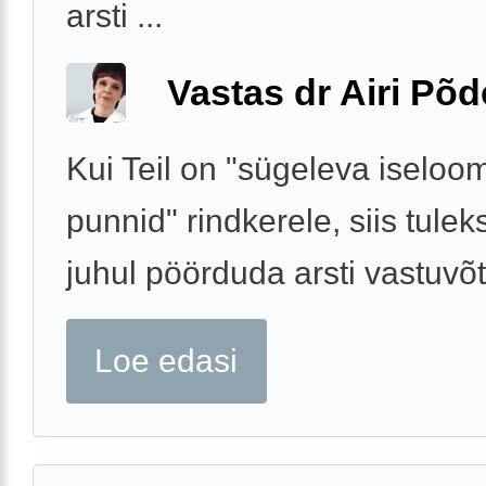
arsti ...
Vastas dr Airi Põd
Kui Teil on "sügeleva iselo
punnid" rindkerele, siis tuleks
juhul pöörduda arsti vastuvõt
Loe edasi