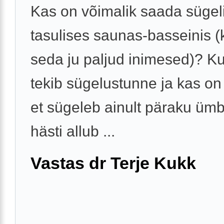
Kas on võimalik saada sügeli
tasulises saunas-basseinis 
seda ju paljud inimesed)? Kui
tekib sügelustunne ja kas on
et sügeleb ainult päraku üm
hästi allub ...
Vastas dr Terje Kukk