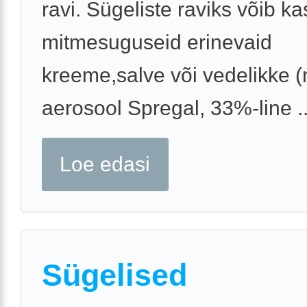
ravi. Sügeliste raviks võib k
mitmesuguseid erinevaid
kreeme,salve või vedelikke (
aerosool Spregal, 33%-line ..
Loe edasi
Sügelised