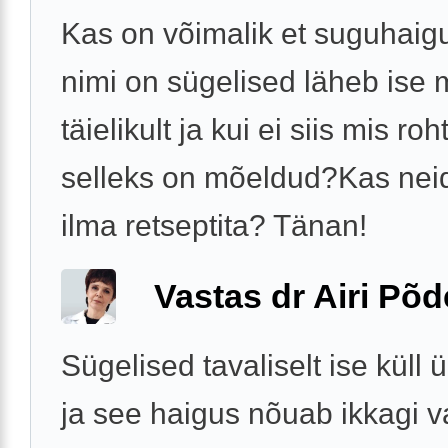
Kas on võimalik et suguhaigu
nimi on sügelised läheb ise
täielikult ja kui ei siis mis roh
selleks on mõeldud?Kas nei
ilma retseptita? Tänan!
Vastas dr Airi Põd
Sügelised tavaliselt ise küll ü
ja see haigus nõuab ikkagi v