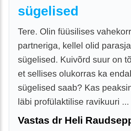
sügelised
Tere. Olin füüsilises vahekor
partneriga, kellel olid parasj
sügelised. Kuivõrd suur on 
et sellises olukorras ka enda
sügelised saab? Kas peaksi
läbi profülaktilise ravikuuri ...
Vastas dr Heli Raudsep