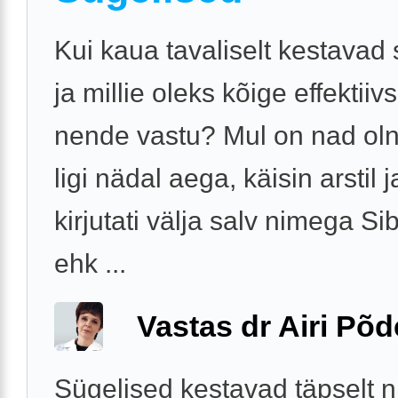
Kui kaua tavaliselt kestavad
ja millie oleks kõige effektiiv
nende vastu? Mul on nad ol
ligi nädal aega, käisin arstil 
kirjutati välja salv nimega Sib
ehk ...
Vastas dr Airi Põd
Sügelised kestavad täpselt n