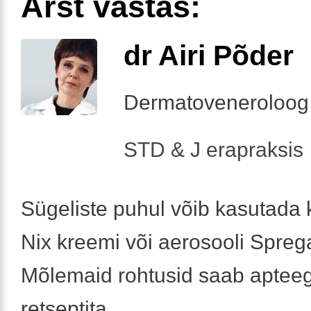
Arst vastas:
dr Airi Põder
Dermatoveneroloog
STD & J erapraksis
Sügeliste puhul võib kasutada 
Nix kreemi või aerosooli Sprega
Mõlemaid rohtusid saab apteeg
retseptita.