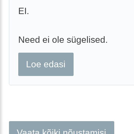
EI.
Need ei ole sügelised.
Loe edasi
Vaata kõiki nõustamisi