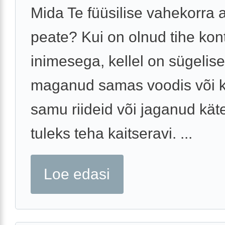
Mida Te füüsilise vahekorra a
peate? Kui on olnud tihe kon
inimesega, kellel on sügelise
maganud samas voodis või 
samu riideid või jaganud käter
tuleks teha kaitseravi. ...
Loe edasi