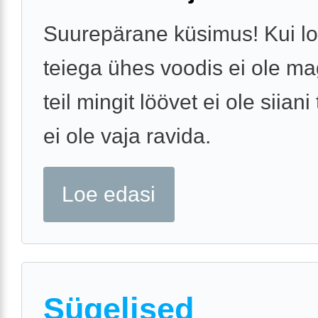
Suurepärane küsimus! Kui l
teiega ühes voodis ei ole m
teil mingit löövet ei ole siiani
ei ole vaja ravida.
Loe edasi
Sügelised