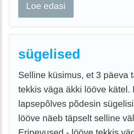
Loe edasi
sügelised
Selline küsimus, et 3 päeva 
tekkis väga äkki lööve kätel.
lapsepõlves põdesin sügelisi 
lööve näeb täpselt selline väl
Erinevused - lööve tekkis vä