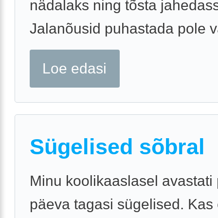
nädalaks ning tõsta jahedas
Jalanõusid puhastada pole v
Loe edasi
Sügelised sõbral
Minu koolikaaslasel avastati
päeva tagasi sügelised. Kas