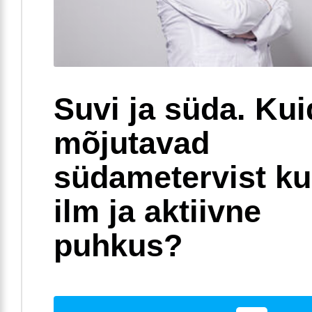
Suvi ja süda. Ku
mõjutavad
südametervist k
ilm ja aktiivne
puhkus?