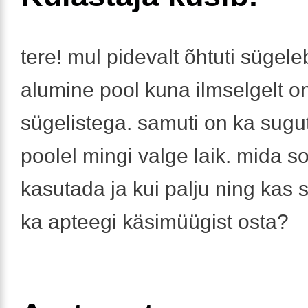
tere! mul pidevalt õhtuti sügele
alumine pool kuna ilmselgelt o
sügelistega. samuti on ka sugut
poolel mingi valge laik. mida so
kasutada ja kui palju ning kas
ka apteegi käsimüügist osta?