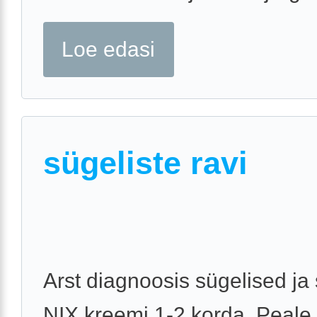
Loe edasi
sügeliste ravi
Arst diagnoosis sügelised ja
NIX kreemi 1-2 korda. Peale