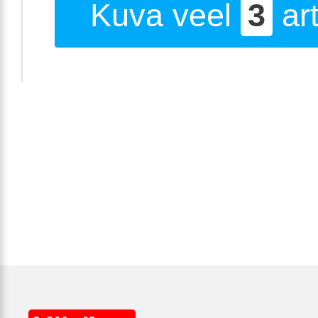
Kuva veel
3
art