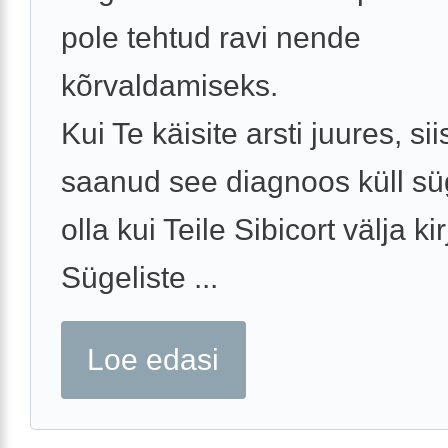
pole tehtud ravi nende
kõrvaldamiseks.
Kui Te käisite arsti juures, sii
saanud see diagnoos küll sü
olla kui Teile Sibicort välja kir
Sügeliste ...
Loe edasi