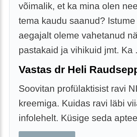
võimalik, et ka mina olen ne
tema kaudu saanud? Istume k
aegajalt oleme vahetanud näi
pastakaid ja vihikuid jmt. Ka .
Vastas dr Heli Raudsep
Soovitan profülaktisist ravi N
kreemiga. Kuidas ravi läbi vii
infolehelt. Küsige seda aptee