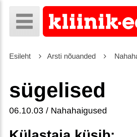
Esileht
Arsti nõuanded
Nahaha
sügelised
06.10.03 / Nahahaigused
Külastaja küsib: