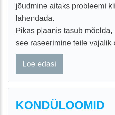
jõudmine aitaks probleemi kii
lahendada.
Pikas plaanis tasub mõelda, 
see raseerimine teile vajalik 
Loe edasi
KONDÜLOOMID