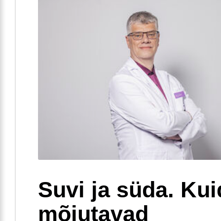
Suvi ja süda. Ku
mõjutavad