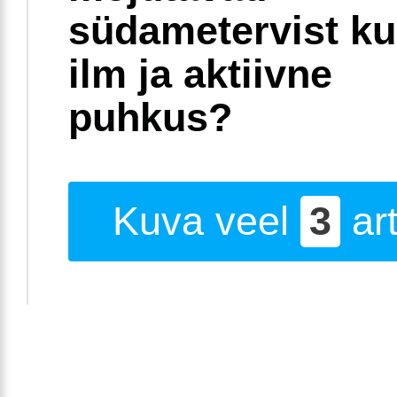
südametervist k
ilm ja aktiivne
puhkus?
Kuva veel
3
art