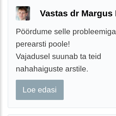
Vastas dr Margus
Pöördume selle probleemig
perearsti poole!
Vajadusel suunab ta teid
nahahaiguste arstile.
Loe edasi