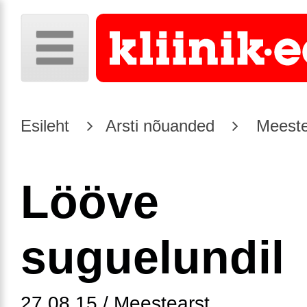
Esileht
Arsti nõuanded
Meeste
Lööve
suguelundil
27.08.15 / Meestearst