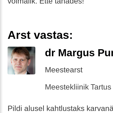
võimalik. Ette tänades!
Arst vastas:
dr Margus Pu
Meestearst
Meestekliinik Tartus 
Pildi alusel kahtlustaks karva