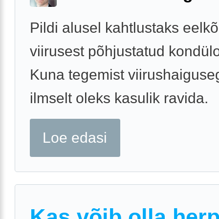
Pildi alusel kahtlustaks eel
viirusest põhjustatud kondül
Kuna tegemist viirushaiguseg
ilmselt oleks kasulik ravida.
Loe edasi
Kas võib olla her