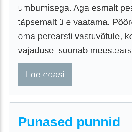
umbumisega. Aga esmalt pe
täpsemalt üle vaatama. Pöö
oma perearsti vastuvõtule, k
vajadusel suunab meestearst
Loe edasi
Punased punnid