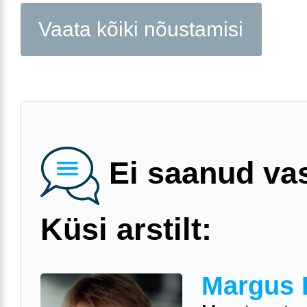
Vaata kõiki nõustamisi
Ei saanud va
Küsi arstilt:
Margus 