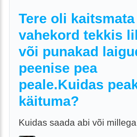
Tere oli kaitsmata
vahekord tekkis li
või punakad laigu
peenise pea
peale.Kuidas pea
käituma?
Kuidas saada abi või millega