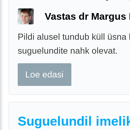
Vastas dr Margus
Pildi alusel tundub küll üsna
suguelundite nahk olevat.
Loe edasi
Suguelundil imeli