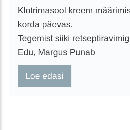
Klotrimasool kreem määrimi
korda päevas.
Tegemist siiki retseptiravimig
Edu, Margus Punab
Loe edasi