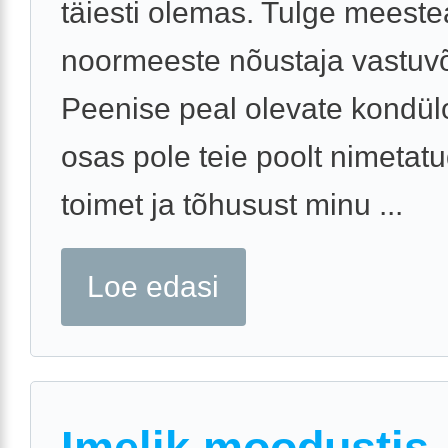
täiesti olemas. Tulge meestea
noormeeste nõustaja vastuvõ
Peenise peal olevate kondü
osas pole teie poolt nimetatu
toimet ja tõhusust minu ...
Loe edasi
Imelik moodustis