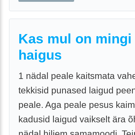
Kas mul on mingi
haigus
1 nädal peale kaitsmata vah
tekkisid punased laigud pee
peale. Aga peale pesus kaim
kadusid laigud vaikselt ära 
nädal hiljem samamoodi. Te