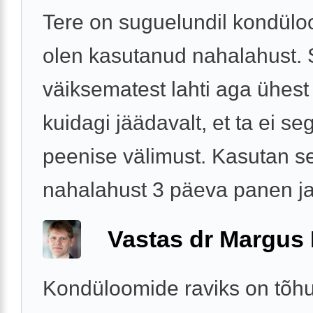
Tere on suguelundil kondülo
olen kasutanud nahalahust.
väiksematest lahti aga ühest
kuidagi jäädavalt, et ta ei se
peenise välimust. Kasutan s
nahalahust 3 päeva panen ja 
Vastas dr Margus
Kondüloomide raviks on tõh