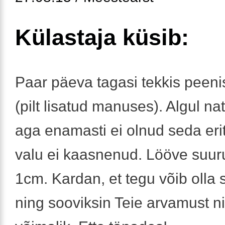
Külastaja küsib:
Paar päeva tagasi tekkis peeni
(pilt lisatud manuses). Algul n
aga enamasti ei olnud seda erit
valu ei kaasnenud. Lööve suu
1cm. Kardan, et tegu võib olla 
ning sooviksin Teie arvamust ni