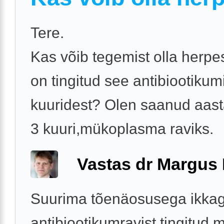
Tere.
Kas võib tegemist olla herpe
on tingitud see antibiootikum
kuuridest? Olen saanud aast
3 kuuri,mükoplasma raviks.
Vastas dr Margus
Suurima tõenäosusega ikkagi
antibiootikumravist tingitud 