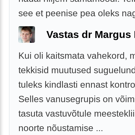
see et peenise pea oleks nag
Vastas dr Margus
Kui oli kaitsmata vahekord, mi
tekkisid muutused suguelundil
tuleks kindlasti ennast kontro
Selles vanusegrupis on võima
tasuta vastuvõtule meestekli
noorte nõustamise ...