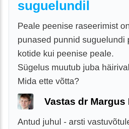
suguelundil
Peale peenise raseerimist o
punased punnid suguelundi p
kotide kui peenise peale.
Sügelus muutub juba häiriva
Mida ette võtta?
Vastas dr Margus
Antud juhul - arsti vastuvõtul