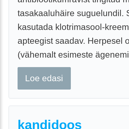
tasakaaluhäire suguelundil. 
kasutada klotrimasool-kreemi
apteegist saadav. Herpesel 
(vähemalt esimeste ägenemis
Loe edasi
kandidoos