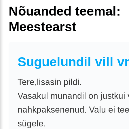
Nõuanded teemal:
Meestearst
Suguelundil vill v
Tere,lisasin pildi.
Vasakul munandil on justkui v
nahkpaksenenud. Valu ei tee
sügele.