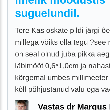
suguelundil.
Tere Kas oskate pildi järgi õ
millega vöiks olla tegu ?see
on seal olnud juba pikka ae
läbimõõt 0,6*1,0cm ja nahas
kõrgemal umbes millimeeter 
kõll põhjustanud valu ega vae
Vastas dr Margus