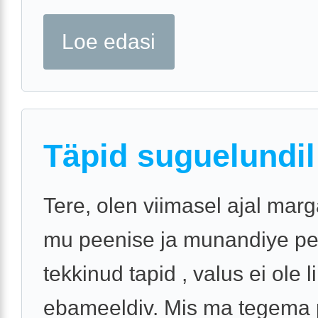
Loe edasi
Täpid suguelundil
Tere, olen viimasel ajal marg
mu peenise ja munandiye pe
tekkinud tapid , valus ei ole li
ebameeldiv. Mis ma tegema