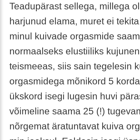
Teadupärast sellega, millega o
harjunud elama, muret ei tekita
minul kuivade orgasmide saami
normaalseks elustiiliks kujunen
teismeeas, siis sain tegelesin 
orgasmidega mõnikord 5 korda 
ükskord isegi lugesin huvi päras
võimeline saama 25 (!) tugeva
nõrgemat äratuntavat kuiva or