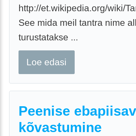
http://et.wikipedia.org/wiki/T
See mida meil tantra nime al
turustatakse ...
Loe edasi
Peenise ebapiisa
kõvastumine