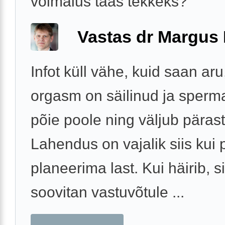
vöimalus taas tekkeks?
Vastas dr Margus
Infot küll vähe, kuid saan aru
orgasm on säilinud ja sperm
põie poole ning väljub päras
Lahendus on vajalik siis kui 
planeerima last. Kui häirib, si
soovitan vastuvõtule ...