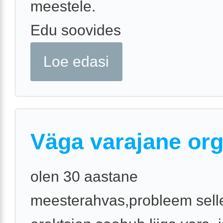
meestele.
Edu soovides
Loe edasi
Väga varajane or
olen 30 aastane
meesterahvas,probleem selle