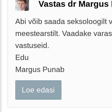
Vastas dr Margus
Abi võib saada seksoloogilt v
meestearstilt. Vaadake vara
vastuseid.
Edu
Margus Punab
Loe edasi