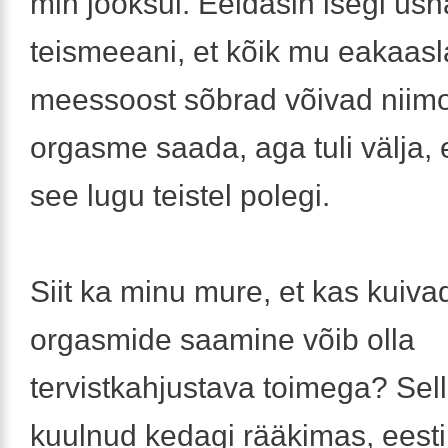
min jooksul. Eeldasin isegi üsna
teismeeani, et kõik mu eakaasl
meessoost sõbrad võivad niim
orgasme saada, aga tuli välja, et
see lugu teistel polegi.
Siit ka minu mure, et kas kuiva
orgasmide saamine võib olla
tervistkahjustava toimega? Sell
kuulnud kedagi rääkimas, eest