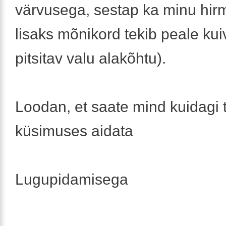
värvusega, sestap ka minu hir
lisaks mõnikord tekib peale ku
pitsitav valu alakõhtu).
Loodan, et saate mind kuidagi 
küsimuses aidata
Lugupidamisega