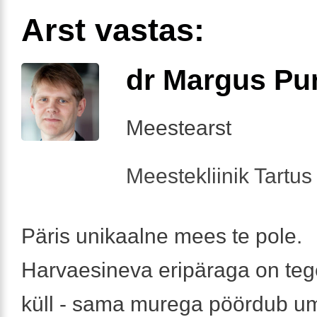
Arst vastas:
dr Margus Pu
Meestearst
Meestekliinik Tartus 
Päris unikaalne mees te pole.
Harvaesineva eripäraga on teg
küll - sama murega pöördub u