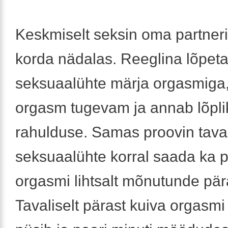
Keskmiselt seksin oma partner
korda nädalas. Reeglina lõpet
seksuaalühte märja orgasmiga
orgasm tugevam ja annab lõpli
rahulduse. Samas proovin taval
seksuaalühte korral saada ka p
orgasmi lihtsalt mõnutunde pär
Tavaliselt pärast kuiva orgasmi