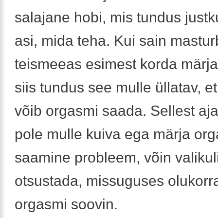
salajane hobi, mis tundus justk
asi, mida teha. Kui sain mastu
teismeeas esimest korda märja
siis tundus see mulle üllatav, e
võib orgasmi saada. Sellest aja
pole mulle kuiva ega märja or
saamine probleem, võin valikuli
otsustada, missuguses olukorr
orgasmi soovin.