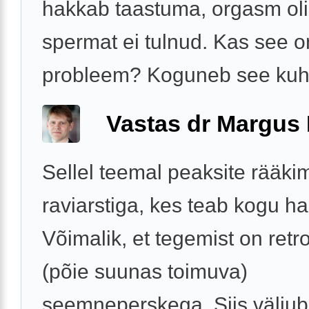
hakkab taastuma, orgasm oli
spermat ei tulnud. Kas see o
probleem? Koguneb see kuhu
Vastas dr Margus
Sellel teemal peaksite rääk
raviarstiga, kes teab kogu h
Võimalik, et tegemist on ret
(põie suunas toimuva)
seemneperskega. Siis välju