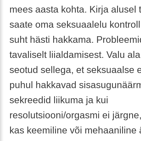
mees aasta kohta. Kirja alusel 
saate oma seksuaalelu kontrol
suht hästi hakkama. Probleemid
tavaliselt liialdamisest. Valu a
seotud sellega, et seksuaalse 
puhul hakkavad sisasugunäär
sekreedid liikuma ja kui
resolutsiooni/orgasmi ei järgne, 
kas keemiline või mehaaniline ä