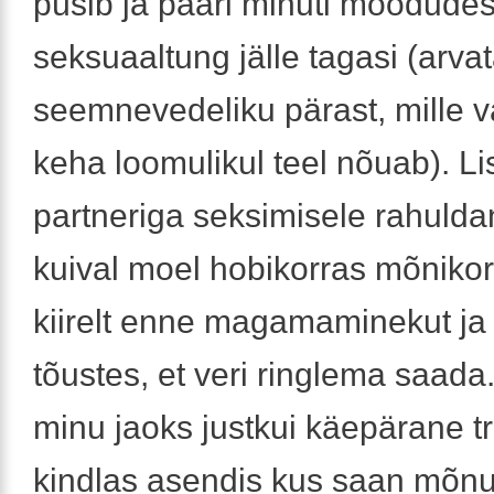
püsib ja paari minuti möödude
seksuaaltung jälle tagasi (arvat
seemnevedeliku pärast, mille v
keha loomulikul teel nõuab). L
partneriga seksimisele rahulda
kuival moel hobikorras mõnikor
kiirelt enne magamaminekut j
tõustes, et veri ringlema saada
minu jaoks justkui käepärane t
kindlas asendis kus saan mõn