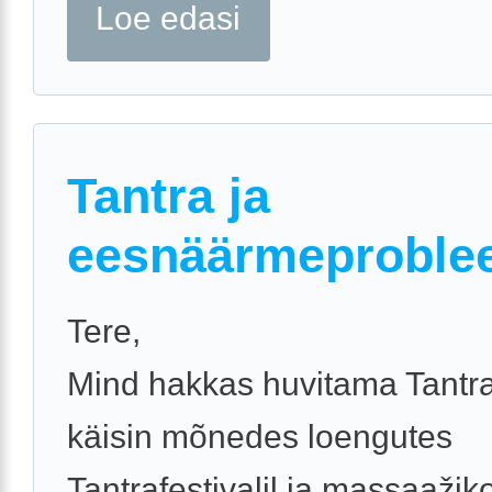
Loe edasi
Tantra ja
eesnäärmeproble
Tere,
Mind hakkas huvitama Tantr
käisin mõnedes loengutes
Tantrafestivalil ja massaažiko