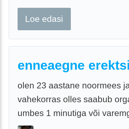
Loe edasi
enneaegne erekts
olen 23 aastane noormees j
vahekorras olles saabub or
umbes 1 minutiga või varem