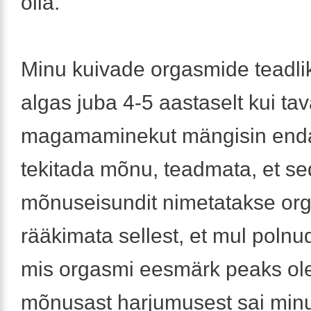
olla.
Minu kuivade orgasmide teadli
algas juba 4-5 aastaselt kui tav
magamaminekut mängisin enda
tekitada mõnu, teadmata, et s
mõnuseisundit nimetatakse or
rääkimata sellest, et mul polnu
mis orgasmi eesmärk peaks ole
mõnusast harjumusest sai minu 