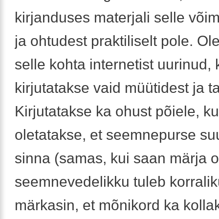
kirjanduses materjali selle või
ja ohtudest praktiliselt pole. O
selle kohta internetist uurinud, 
kirjutatakse vaid müütidest ja t
Kirjutatakse ka ohust põiele, k
oletatakse, et seemnepurse s
sinna (samas, kui saan märja o
seemnevedelikku tuleb korralik
märkasin, et mõnikord ka kolla