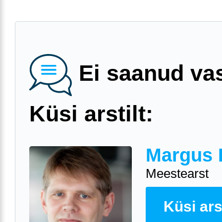
Ei saanud va
Küsi arstilt:
Margus 
Meestearst
Küsi arst