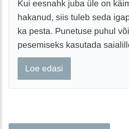
Kui eesnahk juba üle on käi
hakanud, siis tuleb seda iga
ka pesta. Punetuse puhul või
pesemiseks kasutada saialille
Loe edasi