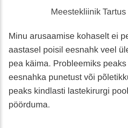
Meestekliinik Tartus 
Minu arusaamise kohaselt ei p
aastasel poisil eesnahk veel ü
pea käima. Probleemiks peaks
eesnahka punetust või põletikku
peaks kindlasti lastekirurgi poo
pöörduma.