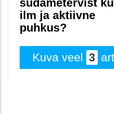
südametervist k
ilm ja aktiivne
puhkus?
Kuva veel
3
art