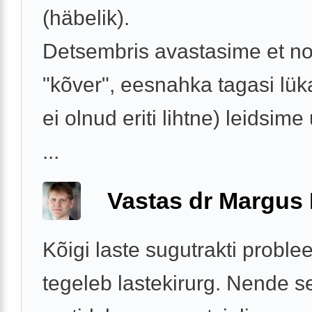
(häbelik).
Detsembris avastasime et n
"kõver", eesnahka tagasi lük
ei olnud eriti lihtne) leidsime
...
Vastas dr Margus
Kõigi laste sugutrakti probl
tegeleb lastekirurg. Nende s