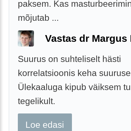
paksem. Kas masturbeerimi
mõjutab ...
Vastas dr Margus
Suurus on suhteliselt hästi
korrelatsioonis keha suuruse
Ülekaaluga kipub väiksem t
tegelikult.
Loe edasi