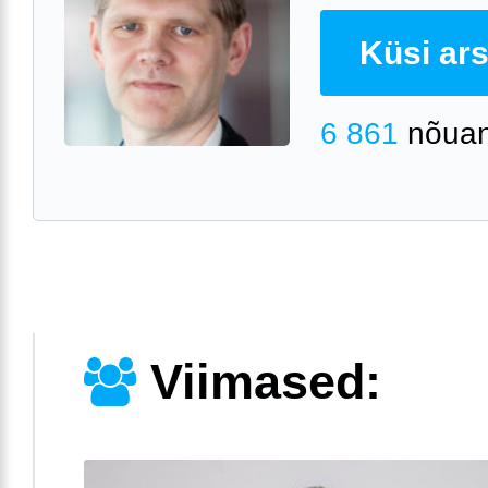
Küsi arst
6 861
nõuan
Viimased: