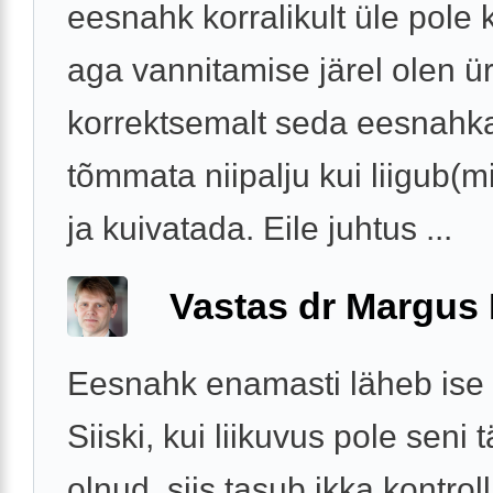
eesnahk korralikult üle pole 
aga vannitamise järel olen ü
korrektsemalt seda eesnahka
tõmmata niipalju kui liigub(mit
ja kuivatada. Eile juhtus ...
Vastas dr Margus
Eesnahk enamasti läheb ise 
Siiski, kui liikuvus pole seni t
olnud, siis tasub ikka kontrol