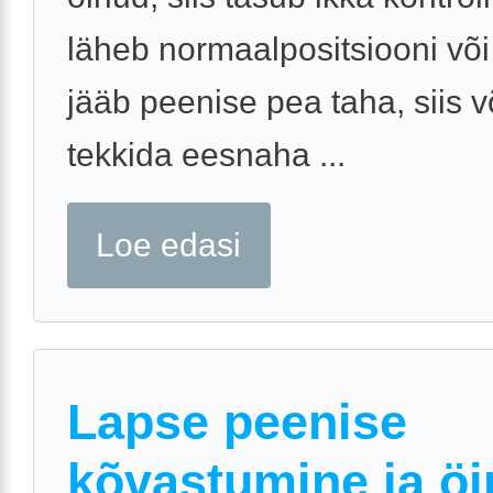
läheb normaalpositsiooni või 
jääb peenise pea taha, siis v
tekkida eesnaha ...
Loe edasi
Lapse peenise
kõvastumine ja öi