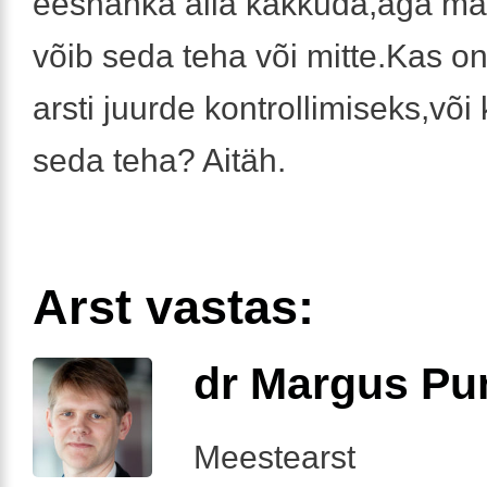
eesnahka alla kakkuda,aga ma 
võib seda teha või mitte.Kas o
arsti juurde kontrollimiseks,või
seda teha? Aitäh.
Arst vastas:
dr Margus Pu
Meestearst