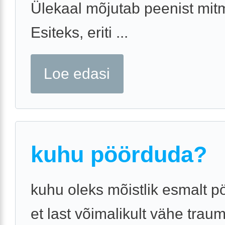
Ülekaal mõjutab peenist mit
Esiteks, eriti ...
Loe edasi
kuhu pöörduda?
kuhu oleks mõistlik esmalt 
et last võimalikult vähe trau