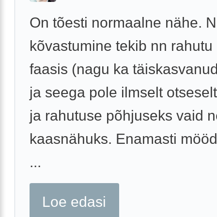
On tõesti normaalne nähe. 
kõvastumine tekib nn rahutu
faasis (nagu ka täiskasvanu
ja seega pole ilmselt otsesel
ja rahutuse põhjuseks vaid 
kaasnähuks. Enamasti möödu
...
Loe edasi