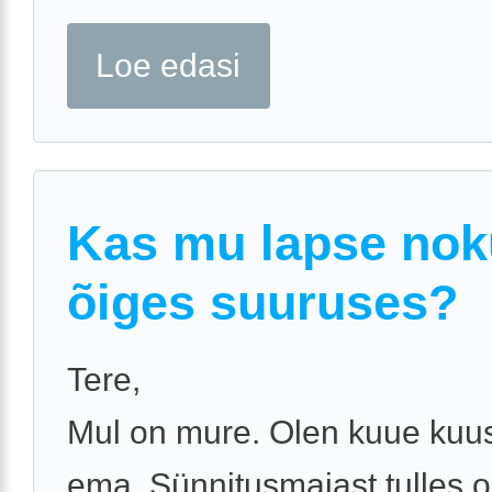
Loe edasi
Kas mu lapse nok
õiges suuruses?
Tere,
Mul on mure. Olen kuue kuu
ema. Sünnitusmajast tulles o