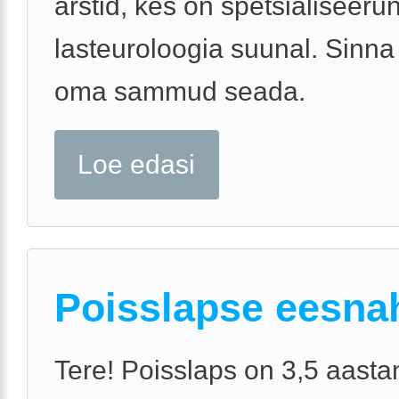
arstid, kes on spetsialiseeru
lasteuroloogia suunal. Sinna
oma sammud seada.
Loe edasi
Poisslapse eesna
Tere! Poisslaps on 3,5 aasta