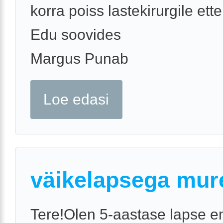
korra poiss lastekirurgile ett
Edu soovides
Margus Punab
Loe edasi
väikelapsega mur
Tere!Olen 5-aastase lapse e