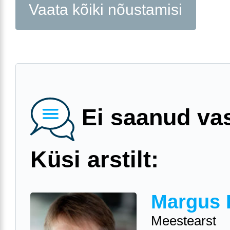
Vaata kõiki nõustamisi
Ei saanud va
Küsi arstilt:
Margus 
Meestearst