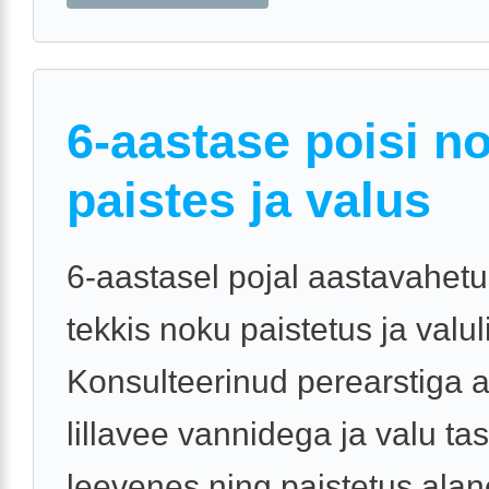
6-aastase poisi n
paistes ja valus
6-aastasel pojal aastavahet
tekkis noku paistetus ja valul
Konsulteerinud perearstiga 
lillavee vannidega ja valu tas
leevenes ning paistetus alan