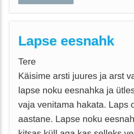
Lapse eesnahk
Tere
Käisime arsti juures ja arst v
lapse noku eesnahka ja ütles
vaja venitama hakata. Laps 
aastane. Lapse noku eesnah
kitsas küll aga kas selleks vee