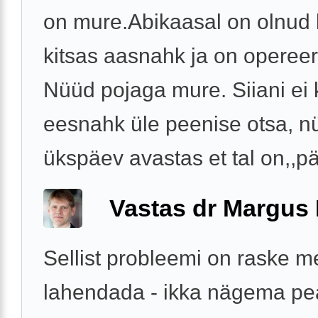
on mure.Abikaasal on olnud
kitsas aasnahk ja on opereer
Nüüd pojaga mure. Siiani ei
eesnahk üle peenise otsa, n
ükspäev avastas et tal on,,pär
Vastas dr Margus
Sellist probleemi on raske mei
lahendada - ikka nägema pe