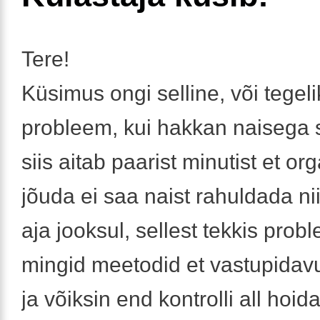
Tere!
Küsimus ongi selline, või tegeli
probleem, kui hakkan naisega 
siis aitab paarist minutist et or
jõuda ei saa naist rahuldada ni
aja jooksul, sellest tekkis pro
mingid meetodid et vastupidav
ja võiksin end kontrolli all hoid