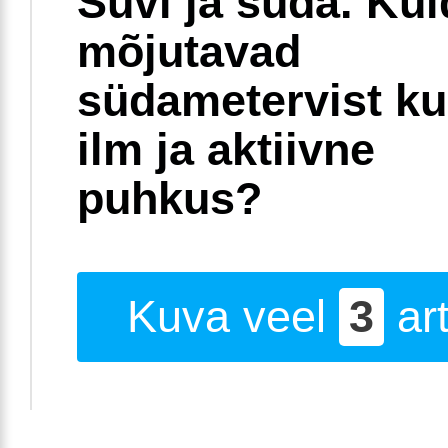
Suvi ja süda. Ku
mõjutavad
südametervist k
ilm ja aktiivne
puhkus?
Kuva veel
3
art