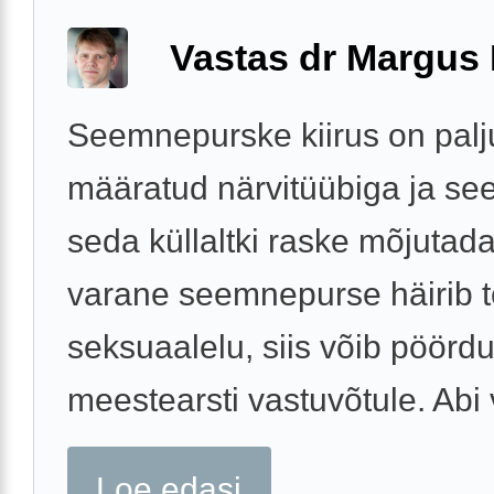
Vastas dr Margus
Seemnepurske kiirus on palj
määratud närvitüübiga ja see
seda küllaltki raske mõjutada
varane seemnepurse häirib t
seksuaalelu, siis võib pöörd
meestearsti vastuvõtule. Abi v
Loe edasi