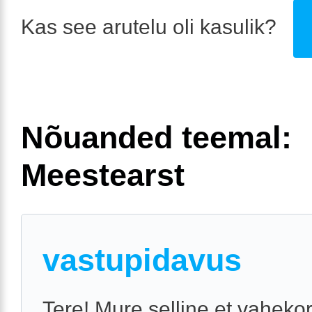
Kas see arutelu oli kasulik?
Nõuanded teemal:
Meestearst
vastupidavus
Tere! Mure selline,et vaheko