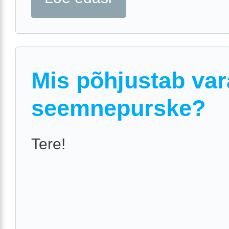
Mis põhjustab var
seemnepurske?
Tere!