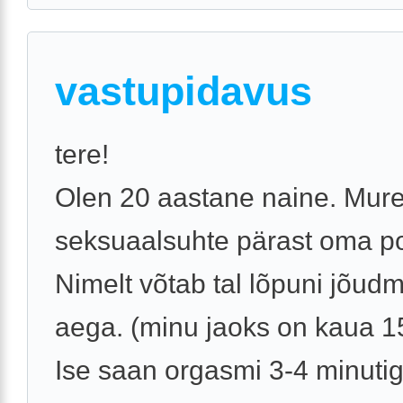
vastupidavus
tere!
Olen 20 aastane naine. Mur
seksuaalsuhte pärast oma po
Nimelt võtab tal lõpuni jõud
aega. (minu jaoks on kaua 15
Ise saan orgasmi 3-4 minuti