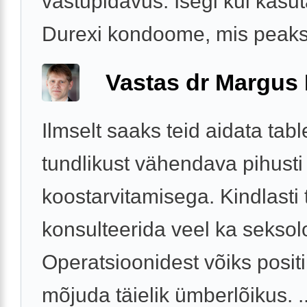
vastupidavus. Isegi kui kasu
Durexi kondoome, mis peaksi
Vastas dr Margus
Ilmselt saaks teid aidata table
tundlikust vähendava pihusti
koostarvitamisega. Kindlasti
konsulteerida veel ka seksol
Operatsioonidest võiks positi
mõjuda täielik ümberlõikus. ..