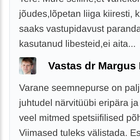
jõudes,lõpetan liiga kiiresti, 
saaks vastupidavust paran
kasutanud libesteid,ei aita...
Vastas dr Margus
Varane seemnepurse on palj
juhtudel närvitüübi eripära ja
veel mitmed spetsiifilised põ
Viimased tuleks välistada. E