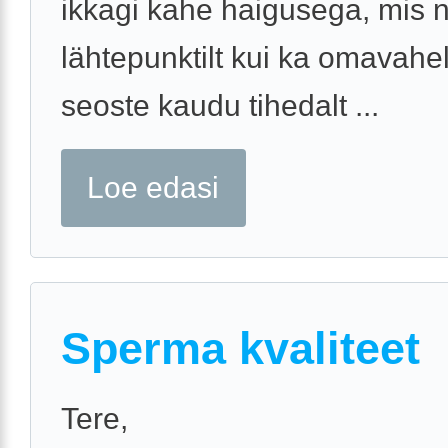
ikkagi kahe haigusega, mis n
lähtepunktilt kui ka omavahel
seoste kaudu tihedalt ...
Loe edasi
Sperma kvaliteet
Tere,