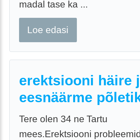
madal tase ka ...
Loe edasi
erektsiooni häire 
eesnäärme põleti
Tere olen 34 ne Tartu
mees.Erektsiooni probleemid