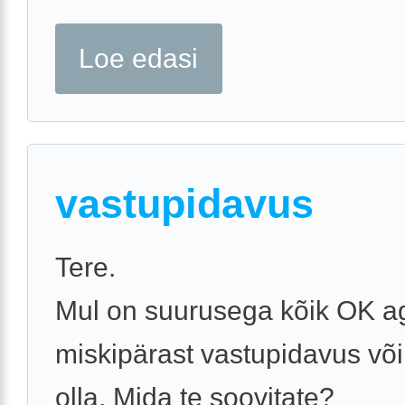
Loe edasi
vastupidavus
Tere.
Mul on suurusega kõik OK a
miskipärast vastupidavus võ
olla. Mida te soovitate?