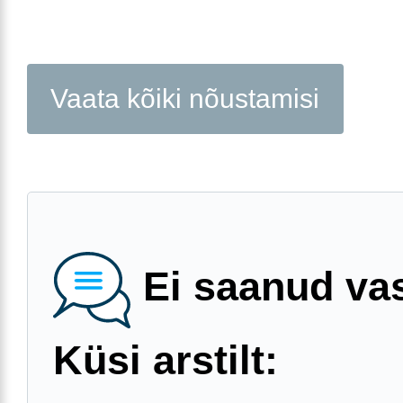
Vaata kõiki nõustamisi
Ei saanud va
Küsi arstilt: