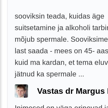
sooviksin teada, kuidas äge
suitsetamine ja alkoholi tarb
mõjub spermale. Sooviksim
last saada - mees on 45- aas
kuid ma kardan, et tema eluv
jätnud ka spermale ...
Vastas dr Margus
Inimesed on väga erinevad j