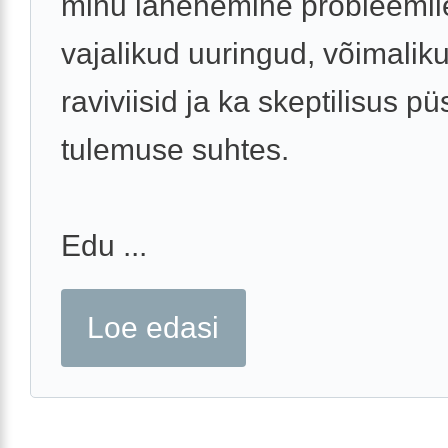
minu lähenemine probleemil
vajalikud uuringud, võimalik
raviviisid ja ka skeptilisus pü
tulemuse suhtes.
Edu ...
Loe edasi