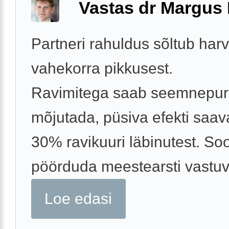
Vastas dr Margus
Partneri rahuldus sõltub har
vahekorra pikkusest.
Ravimitega saab seemnepur
mõjutada, püsiva efekti saa
30% ravikuuri läbinutest. So
pöörduda meestearsti vastuv
Loe edasi