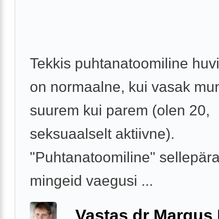
Tekkis puhtanatoomiline huvi
on normaalne, kui vasak mu
suurem kui parem (olen 20,
seksuaalselt aktiivne).
"Puhtanatoomiline" sellepäras
mingeid vaegusi ...
Vastas dr Margus