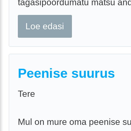
tagasipõõrdumatu matsu anda.
Loe edasi
Peenise suurus
Tere
Mul on mure oma peenise s