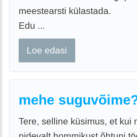
meestearsti külastada.
Edu ...
Loe edasi
mehe suguvõime
Tere, selline küsimus, et kui
pidevalt hommikust õhtuni tö