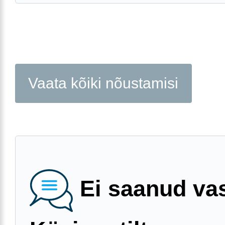
Vaata kõiki nõustamisi
Ei saanud va