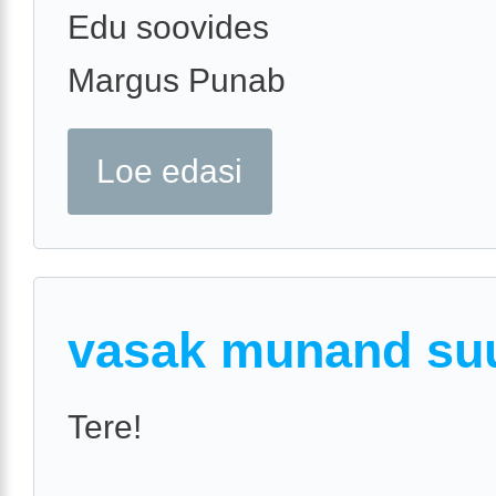
Edu soovides
Margus Punab
Loe edasi
vasak munand su
Tere!