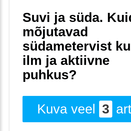
Suvi ja süda. Ku
mõjutavad
südametervist k
ilm ja aktiivne
puhkus?
Kuva veel
3
art