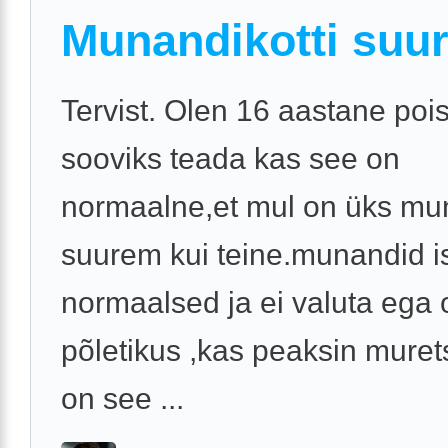
Munandikotti suu
Tervist. Olen 16 aastane pois
sooviks teada kas see on
normaalne,et mul on üks mu
suurem kui teine.munandid i
normaalsed ja ei valuta ega 
põletikus ,kas peaksin mure
on see ...