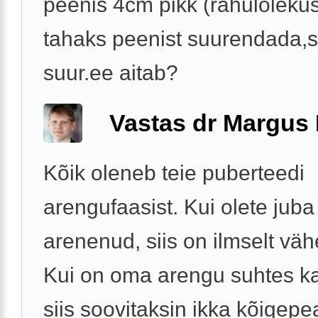
peenis 4cm pikk (rahulolekus
tahaks peenist suurendada,s
suur.ee aitab?
Vastas dr Margus
Kõik oleneb teie puberteedi
arengufaasist. Kui olete juba
arenenud, siis on ilmselt väh
Kui on oma arengu suhtes ka
siis soovitaksin ikka kõigepea