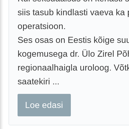
siis tasub kindlasti vaeva ka 
operatsioon.
Ses osas on Eestis kõige s
kogemusega dr. Ülo Zirel Põ
regionaalhaigla uroloog. Võt
saatekiri ...
Loe edasi