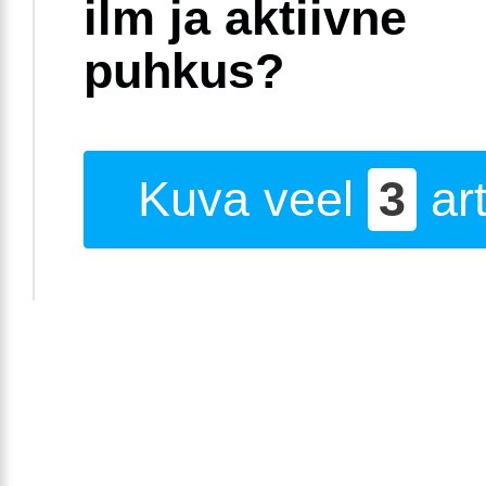
ilm ja aktiivne
puhkus?
Kuva veel
3
art