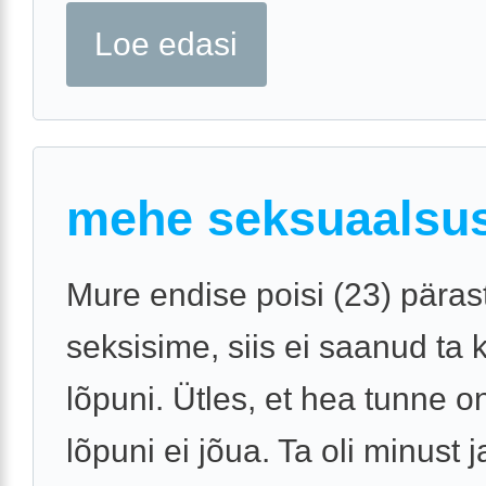
Loe edasi
mehe seksuaalsu
Mure endise poisi (23) päras
seksisime, siis ei saanud ta 
lõpuni. Ütles, et hea tunne on
lõpuni ei jõua. Ta oli minust 