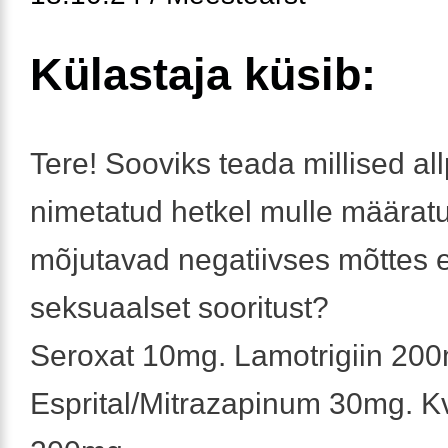
Külastaja küsib:
Tere! Sooviks teada millised al
nimetatud hetkel mulle määratu
mõjutavad negatiivses mõttes 
seksuaalset sooritust?
Seroxat 10mg. Lamotrigiin 20
Esprital/Mitrazapinum 30mg. Kv