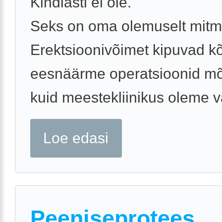
Kindlasti ei ole.
Seks on oma olemuselt mitm
Erektsioonivõimet kipuvad kõ
eesnäärme operatsioonid m
kuid meestekliinikus oleme väl
Loe edasi
Peeniseprotees