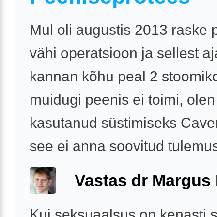
Mul oli augustis 2013 raske 
vähi operatsioon ja sellest aj
kannan kõhu peal 2 stoomikot
muidugi peenis ei toimi, olen
kasutanud süstimiseks Caver
see ei anna soovitud tulemust
Vastas dr Margus
Kui seksuaalsus on kenasti s