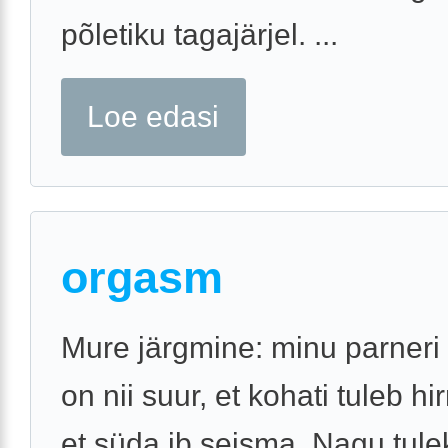
põletiku tagajärjel. ...
Loe edasi
orgasm
Mure järgmine: minu parner
on nii suur, et kohati tuleb h
et süda jb seisma. Nagu tule