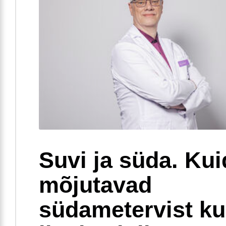
Suvi ja süda. Ku
mõjutavad
südametervist k