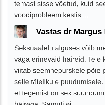
temast sisse võetud, kuid se
voodiprobleem kestis ...
Vastas dr Margus
Seksuaalelu alguses võib me
väga erinevaid häireid. Teie k
viitab seemnepurskele põie 
selle täielikule puudumisele.
et tegemist on sex suundum
häirega. Samuti ei ...