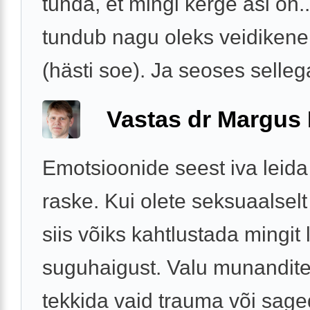
tunda, et mingi kerge asi on..
tundub nagu oleks veidiken
(hästi soe). Ja seoses selleg
Vastas dr Margus
Emotsioonide seest iva leid
raske. Kui olete seksuaalselt 
siis võiks kahtlustada mingit
suguhaigust. Valu munandite
tekkida vaid trauma või sag