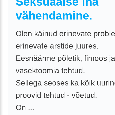
Seksuaalse iha
vähendamine.
Olen käinud erinevate probl
erinevate arstide juures.
Eesnäärme põletik, fimoos j
vasektoomia tehtud.
Sellega seoses ka kõik uurin
proovid tehtud - võetud.
On ...