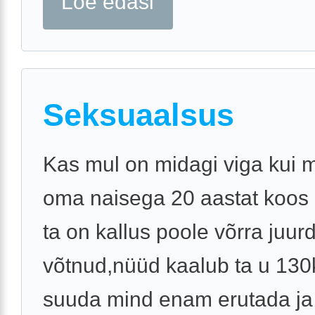
Loe edasi
Seksuaalsus
Kas mul on midagi viga kui 
oma naisega 20 aastat koos 
ta on kallus poole võrra juur
võtnud,nüüd kaalub ta u 130k
suuda mind enam erutada ja