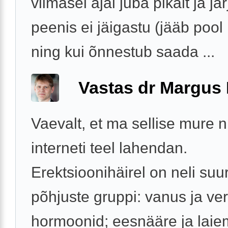
viimasel ajal juba pikalt ja jär
peenis ei jäigastu (jääb pool
ning kui õnnestub saada ...
Vastas dr Margus
Vaevalt, et ma sellise mure 
interneti teel lahendan.
Erektsioonihäirel on neli suur
põhjuste gruppi: vanus ja v
hormoonid; eesnääre ja laie