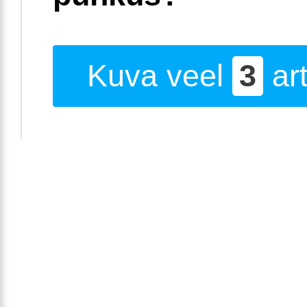
Kuva veel
3
art