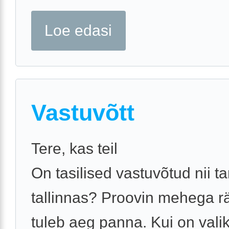
Loe edasi
Vastuvõtt
Tere, kas teil
On tasilised vastuvõtud nii ta
tallinnas? Proovin mehega r
tuleb aeg panna. Kui on vali