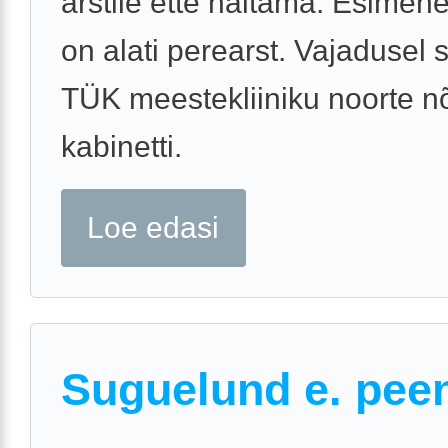
arstile ette näitama. Esime
on alati perearst. Vajadusel s
TÜK meestekliiniku noorte n
kabinetti.
Loe edasi
Suguelund e. pee