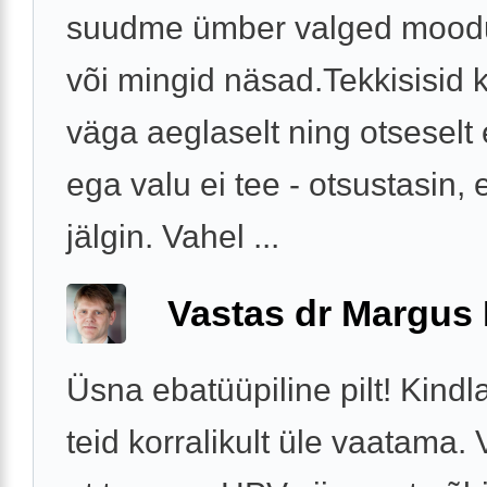
suudme ümber valged mood
või mingid näsad.Tekkisisid 
väga aeglaselt ning otseselt e
ega valu ei tee - otsustasin, et
jälgin. Vahel ...
Vastas dr Margus
Üsna ebatüüpiline pilt! Kindl
teid korralikult üle vaatama. 