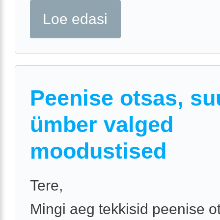
Loe edasi
Peenise otsas, s
ümber valged
moodustised
Tere,
Mingi aeg tekkisid peenise o