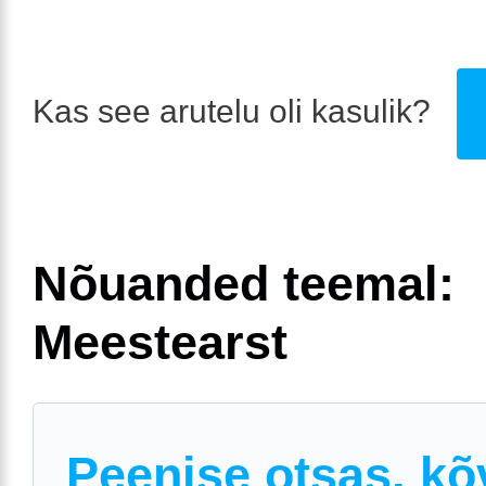
Kas see arutelu oli kasulik?
Nõuanded teemal:
Meestearst
Peenise otsas, kõ