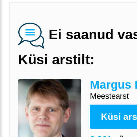
Ei saanud va
Küsi arstilt:
Margus 
Meestearst
Küsi arst