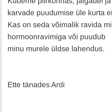
Kubeme piirkonnas, jalgadel ja
karvade puudumise üle kurta ei
Kas on seda võimalik ravida m
hormoonravimiga või puudub
minu murele üldse lahendus.
Ette tänades Ardi