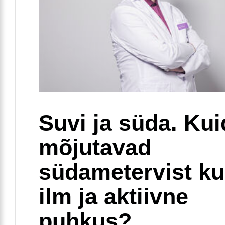
Suvi ja süda. Ku
mõjutavad
südametervist k
ilm ja aktiivne
puhkus?