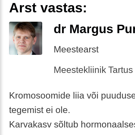
Arst vastas:
dr Margus Pu
Meestearst
Meestekliinik Tartus 
Kromosoomide liia või puuduse
tegemist ei ole.
Karvakasv sõltub hormonaalses