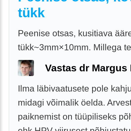
tükk
Peenise otsas, kusitiava äär
tükk~3mm×10mm. Millega t
Vastas dr Margus
Ilma läbivaatusete pole kahj
midagi võimalik öelda. Arves
paiknemist on tüüpiliseks põ
ehk HPV viirusest põhjustat