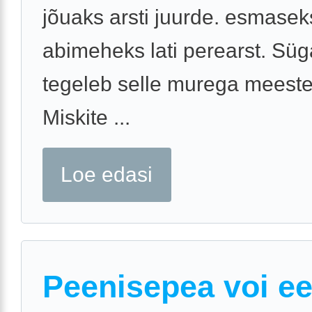
jõuaks arsti juurde. esmasek
abimeheks lati perearst. Süg
tegeleb selle murega meeste
Miskite ...
Loe edasi
Peenisepea voi e