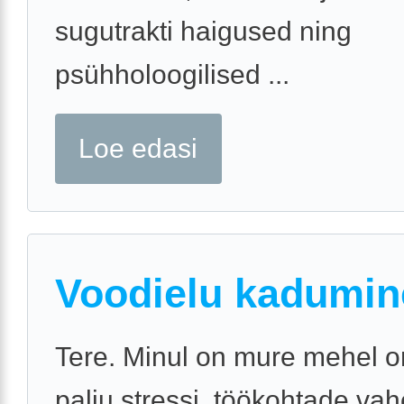
sugutrakti haigused ning
psühholoogilised ...
Loe edasi
Voodielu kadumin
Tere. Minul on mure mehel o
palju stressi, töökohtade va