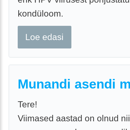
kondüloom.
Loe edasi
Munandi asendi 
Tere!
Viimased aastad on olnud nii