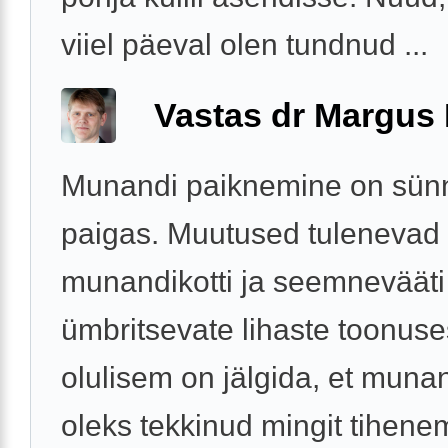
viiel päeval olen tundnud ...
Vastas dr Margus
Munandi paiknemine on sünni
paigas. Muutused tulenevad
munandikotti ja seemnevääti
ümbritsevate lihaste toonuse
olulisem on jälgida, et munan
oleks tekkinud mingit tihenemi