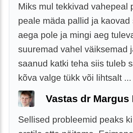
Miks mul tekkivad vahepeal 
peale mäda pallid ja kaovad s
aega pole ja mingi aeg tulev
suuremad vahel väiksemad j
saanud katki teha siis tuleb s
kõva valge tükk või lihtsalt ...
Vastas dr Margus
Sellised probleemid peaks ki