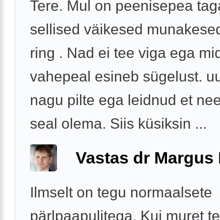
Tere. Mul on peenisepea tag
sellised väikesed munakesed
ring . Nad ei tee viga ega mi
vahepeal esineb sügelust. uu
nagu pilte ega leidnud et n
seal olema. Siis küsiksin ...
Vastas dr Margus
Ilmselt on tegu normaalsete
pärlpaapulitega. Kui muret te