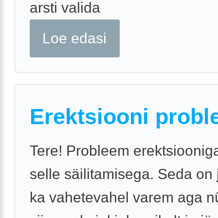
arsti valida
Loe edasi
Erektsiooni probl
Tere! Probleem erektsiooniga
selle säilitamisega. Seda on
ka vahetevahel varem aga n