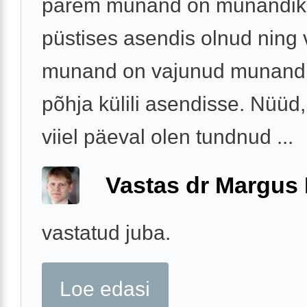
parem munand on munandiko
püstises asendis olnud ning
munand on vajunud munandi
põhja külili asendisse. Nüüd,
viiel päeval olen tundnud ...
Vastas dr Margus
vastatud juba.
Loe edasi