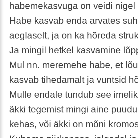
habemekasvuga on veidi nigel 
Habe kasvab enda arvates suht
aeglaselt, ja on ka hõreda struk
Ja mingil hetkel kasvamine lõp
Mul nn. meremehe habe, et lõu
kasvab tihedamalt ja vuntsid h
Mulle endale tundub see imelik
äkki tegemist mingi aine puud
kehas, või äkki on mõni kromo