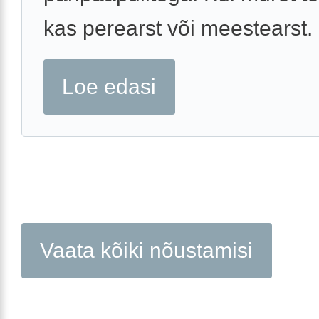
kas perearst või meestearst.
Loe edasi
Vaata kõiki nõustamisi