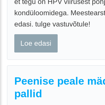
et tegu on HPV viirusest põh
kondüloomidega. Meestearst
edasi. tulge vastuvõtule!
Loe edasi
Peenise peale mä
pallid