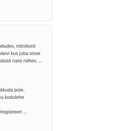
ödudes, mõnikord
päevi kus juba sisse
lasti naisi nähes. ...
akkuda pole.
iku kodulehe
egistreeri ...