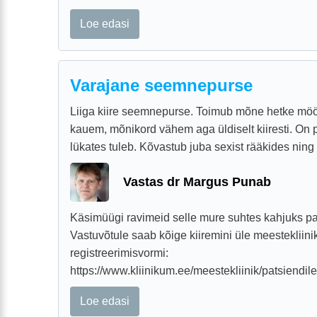
Loe edasi
Varajane seemnepurse
Liiga kiire seemnepurse. Toimub mõne hetke mö
kauem, mõnikord vähem aga üldiselt kiiresti. On 
lükates tuleb. Kõvastub juba sexist rääkides ning a
Vastas dr Margus Punab
Käsimüügi ravimeid selle mure suhtes kahjuks p
Vastuvõtule saab kõige kiiremini üle meestekliin
registreerimisvormi:
https://www.kliinikum.ee/meestekliinik/patsiendile/r
Loe edasi