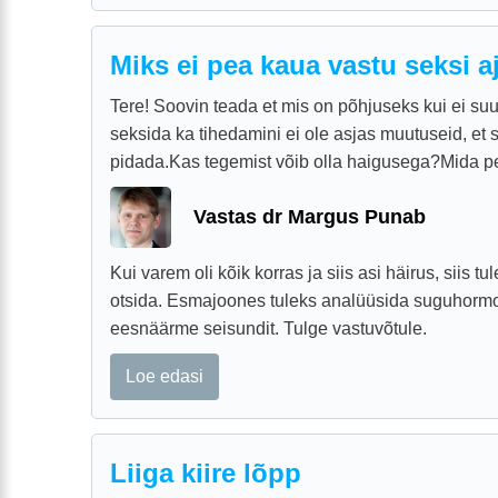
Miks ei pea kaua vastu seksi a
Tere! Soovin teada et mis on põhjuseks kui ei su
seksida ka tihedamini ei ole asjas muutuseid, et
pidada.Kas tegemist võib olla haigusega?Mida 
Vastas dr Margus Punab
Kui varem oli kõik korras ja siis asi häirus, siis tu
otsida. Esmajoones tuleks analüüsida suguhormo
eesnäärme seisundit. Tulge vastuvõtule.
Loe edasi
Liiga kiire lõpp