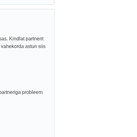
as. Kindlat partnerit
i vahekorda astun siis
ipartneriga probleem