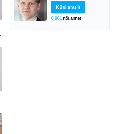
Küsi arstilt
6 861
nõuannet
?