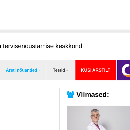
im tervisenõustamise keskkond
Arsti nõuanded
Testid
KÜSI ARSTILT
Viimased: