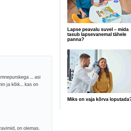
Lapse peavalu suvel – mida
tasub lapsevanemal tähele
panna?
mnepurskega ... asi
n ja kõik... kas on
Miks on vaja kõrva loputada
 ravimid, on olemas.