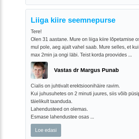
Liiga kiire seemnepurse
Tere!
Olen 31 aastane. Mure on liiga kiire lõpetamise os
mul pole, aeg ajalt vahel saab. Mure selles, et ku
max 2min ja ongi läbi. Teist korda proovides ...
Vastas dr Margus Punab
Cialis on juhtivalt erektsioonihäire ravim.
Kui juhusuhetes on 2 minuti juures, siis võib püs
täielikult taanduda.
Lahendusteed on olemas.
Esmase lahendustee osas ...
Loe edasi