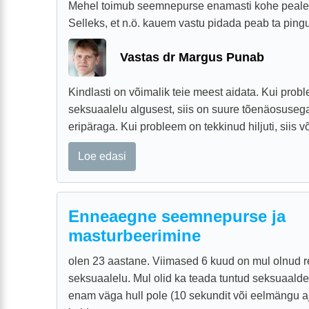
Mehel toimub seemnepurse enamasti kohe peale 
Selleks, et n.ö. kauem vastu pidada peab ta pingu
Vastas dr Margus Punab
Kindlasti on võimalik teie meest aidata. Kui prob
seksuaalelu algusest, siis on suure tõenäosuseg
eripäraga. Kui probleem on tekkinud hiljuti, siis v
Loe edasi
Enneaegne seemnepurse ja
masturbeerimine
olen 23 aastane. Viimased 6 kuud on mul olnud 
seksuaalelu. Mul olid ka teada tuntud seksuaald
enam väga hull pole (10 sekundit või eelmängu aja