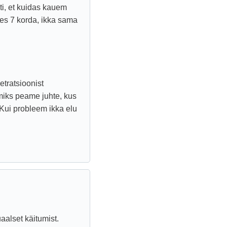
sti, et kuidas kauem
es 7 korda, ikka sama
etratsioonist
miks peame juhte, kus
 Kui probleem ikka elu
alset käitumist.