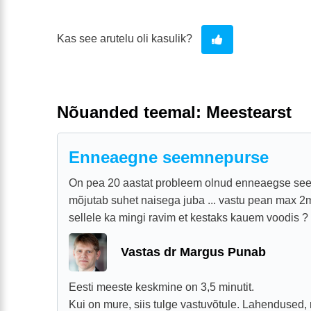
Kas see arutelu oli kasulik?
Nõuanded teemal: Meestearst
Enneaegne seemnepurse
On pea 20 aastat probleem olnud enneaegse see
mõjutab suhet naisega juba ... vastu pean max 2mi
sellele ka mingi ravim et kestaks kauem voodis ?
Vastas dr Margus Punab
Eesti meeste keskmine on 3,5 minutit.
Kui on mure, siis tulge vastuvõtule. Lahendused,