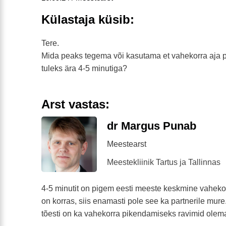
Külastaja küsib:
Tere.
Mida peaks tegema või kasutama et vahekorra aja p
tuleks ära 4-5 minutiga?
Arst vastas:
dr Margus Punab
Meestearst
Meestekliinik Tartus ja Tallinnas
4-5 minutit on pigem eesti meeste keskmine vaheko
on korras, siis enamasti pole see ka partnerile mure. 
tõesti on ka vahekorra pikendamiseks ravimid olema