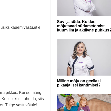
Suvi ja süda. Kuidas
mõjutavad südametervist
üsiks kauem vastu,et ei
kuum ilm ja aktiivne puhkus
Milline mõju on geellaki
pikaajalisel kandmisel?
rra pikkus. Kui eelmäng
Kui siiski ei rahulda, siis
s. Tulge vastuvõtule!