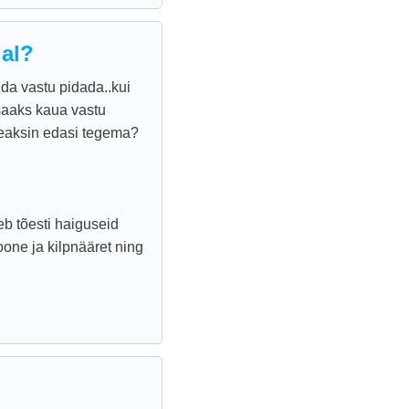
jal?
uda vastu pidada..kui
 saaks kaua vastu
peaksin edasi tegema?
leb tõesti haiguseid
one ja kilpnääret ning