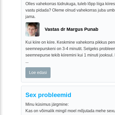
Olles vahekorras tüdrukuga, tuleb lõpp liiga kiire
vastu pidada? Oleme olnud vahekorras juba umb
jama.
Vastas dr Margus Punab
Kui kiire on kiire. Keskmine vahekorra pikkus pen
seemnepurskeni on 3-4 minutit. Selgeks problee
seemnepurse tekib kiiremini kui 1 minuti jooksul.
...
Loe edasi
Sex probleemid
Minu küsimus järgmine:
Kas on võimalik mingil moel mõjutada mehe sexua