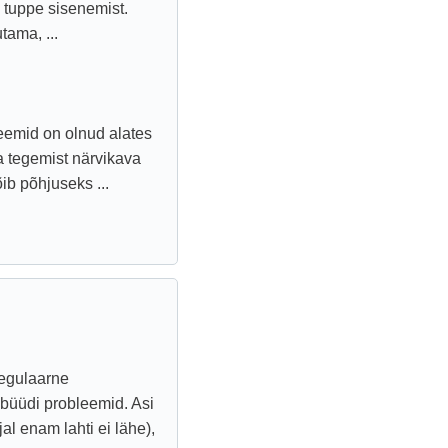
tuppe sisenemist.
tama, ...
leemid on olnud alates
a tegemist närvikava
õib põhjuseks ...
regulaarne
ebüüdi probleemid. Asi
l enam lahti ei lähe),