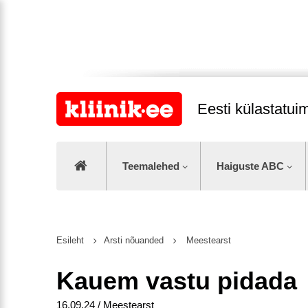
Eesti külastatu
Teemalehed
Haiguste ABC
Esileht
Arsti nõuanded
Meestearst
Kauem vastu pidada
16.09.24 / Meestearst