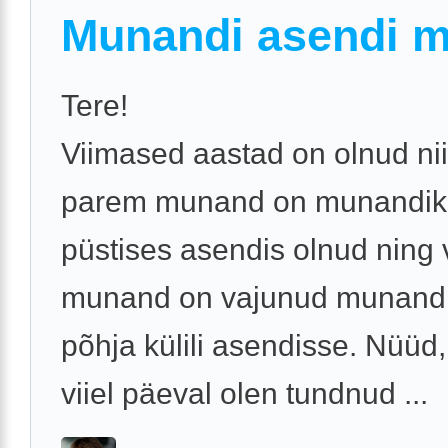
Munandi asendi 
Tere!
Viimased aastad on olnud nii
parem munand on munandiko
püstises asendis olnud ning
munand on vajunud munandi
põhja külili asendisse. Nüüd,
viiel päeval olen tundnud ...