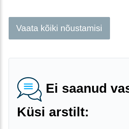
Vaata kõiki nõustamisi
Ei saanud va
Küsi arstilt: