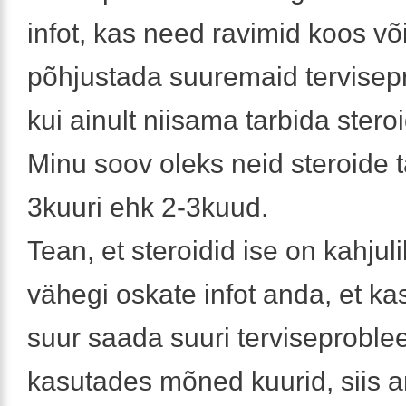
infot, kas need ravimid koos võ
põhjustada suuremaid tervise
kui ainult niisama tarbida stero
Minu soov oleks neid steroide t
3kuuri ehk 2-3kuud.
Tean, et steroidid ise on kahjul
vähegi oskate infot anda, et kas
suur saada suuri terviseprobl
kasutades mõned kuurid, siis 