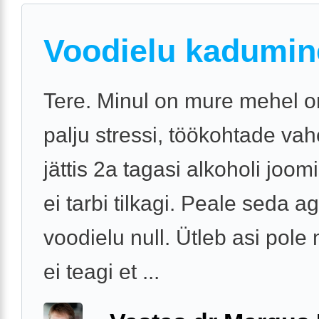
Voodielu kadumin
Tere. Minul on mure mehel o
palju stressi, töökohtade va
jättis 2a tagasi alkoholi joo
ei tarbi tilkagi. Peale seda 
voodielu null. Ütleb asi pole
ei teagi et ...