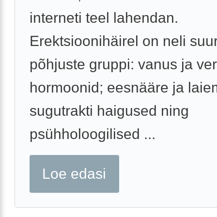
interneti teel lahendan.
Erektsioonihäirel on neli suur
põhjuste gruppi: vanus ja v
hormoonid; eesnääre ja laie
sugutrakti haigused ning
psühholoogilised ...
Loe edasi