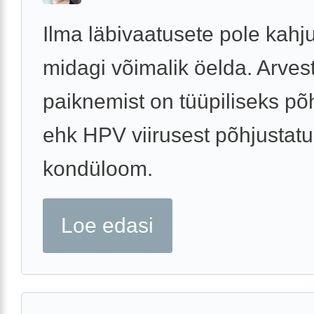
Ilma läbivaatusete pole kahj
midagi võimalik öelda. Arves
paiknemist on tüüpiliseks põ
ehk HPV viirusest põhjustat
kondüloom.
Loe edasi