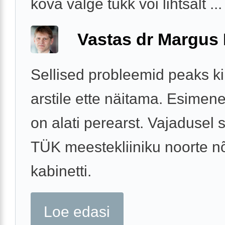
kõva valge tükk või lihtsalt ...
Vastas dr Margus
Sellised probleemid peaks ki
arstile ette näitama. Esime
on alati perearst. Vajadusel s
TÜK meestekliiniku noorte n
kabinetti.
Loe edasi