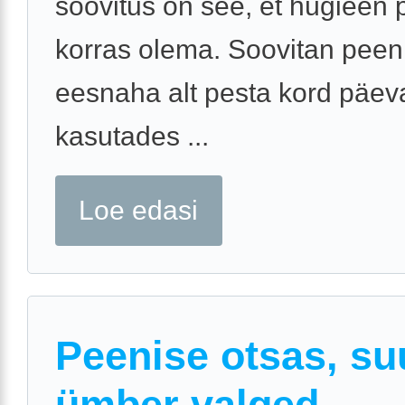
soovitus on see, et hügieen
korras olema. Soovitan peen
eesnaha alt pesta kord päev
kasutades ...
Loe edasi
Peenise otsas, s
ümber valged