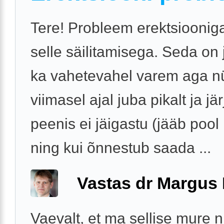
Tere! Probleem erektsiooniga
selle säilitamisega. Seda on
ka vahetevahel varem aga n
viimasel ajal juba pikalt ja jär
peenis ei jäigastu (jääb pool
ning kui õnnestub saada ...
Vastas dr Margus
Vaevalt, et ma sellise mure 