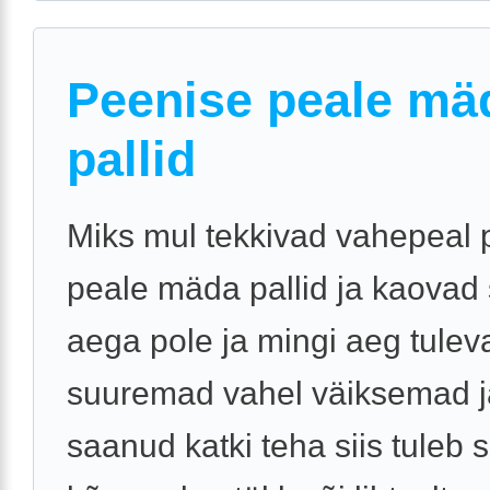
Peenise peale mä
pallid
Miks mul tekkivad vahepeal 
peale mäda pallid ja kaovad s
aega pole ja mingi aeg tulev
suuremad vahel väiksemad j
saanud katki teha siis tuleb s