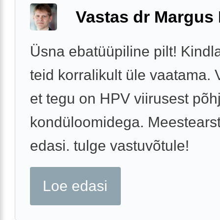
Vastas dr Margus
Üsna ebatüüpiline pilt! Kindl
teid korralikult üle vaatama. 
et tegu on HPV viirusest põh
kondüloomidega. Meestearst
edasi. tulge vastuvõtule!
Loe edasi