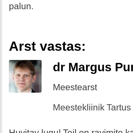
palun.
Arst vastas:
dr Margus Pu
Meestearst
Meestekliinik Tartus 
Huvitav lugu! Teil on ravimite 