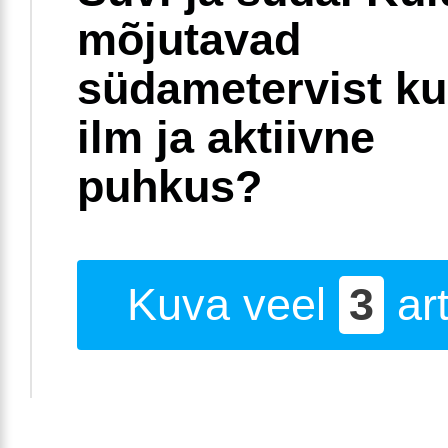
mõjutavad
südametervist k
ilm ja aktiivne
puhkus?
Kuva veel
3
art