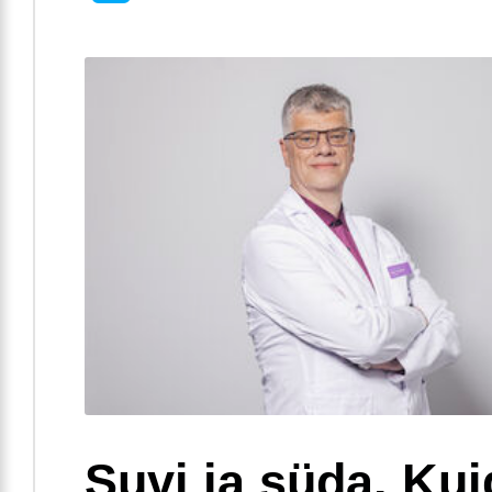
Suvi ja süda. Ku