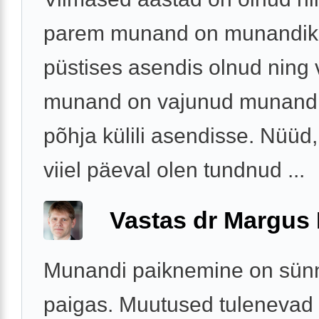
parem munand on munandiko
püstises asendis olnud ning
munand on vajunud munandi
põhja külili asendisse. Nüüd,
viiel päeval olen tundnud ...
Vastas dr Margus
Munandi paiknemine on sünni
paigas. Muutused tulenevad