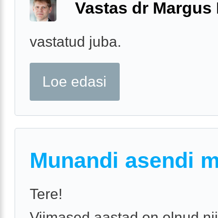
Vastas dr Margus
vastatud juba.
Loe edasi
Munandi asendi 
Tere!
Viimased aastad on olnud nii