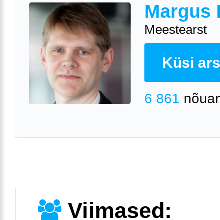
Margus 
Meestearst
Küsi arst
6 861
nõuan
Viimased: