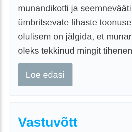
munandikotti ja seemnevääti
ümbritsevate lihaste toonuse
olulisem on jälgida, et munan
oleks tekkinud mingit tihenemi
Loe edasi
Vastuvõtt