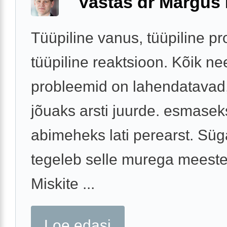
Vastas dr Margus
Tüüpiline vanus, tüüpiline p
tüüpiline reaktsioon. Kõik ne
probleemid on lahendatavad,
jõuaks arsti juurde. esmasek
abimeheks lati perearst. Süg
tegeleb selle murega meeste
Miskite ...
Loe edasi