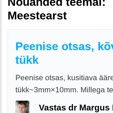
Nõuanded teemal:
Meestearst
Peenise otsas, kõ
tükk
Peenise otsas, kusitiava äär
tükk~3mm×10mm. Millega t
Vastas dr Margus