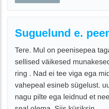
Suguelund e. pee
Tere. Mul on peenisepea tag
sellised väikesed munakesed
ring . Nad ei tee viga ega mi
vahepeal esineb sügelust. uu
nagu pilte ega leidnud et n
seal olema. Siis küsiksin ...