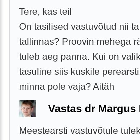
Tere, kas teil
On tasilised vastuvõtud nii ta
tallinnas? Proovin mehega r
tuleb aeg panna. Kui on vali
tasuline siis kuskile perearst
minna pole vaja? Aitäh
Vastas dr Margus
Meestearsti vastuvõtule tule