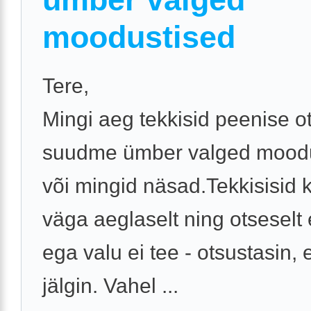
moodustised
Tere,
Mingi aeg tekkisid peenise o
suudme ümber valged mood
või mingid näsad.Tekkisisid 
väga aeglaselt ning otseselt e
ega valu ei tee - otsustasin, et
jälgin. Vahel ...