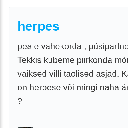
herpes
peale vahekorda , püsipartne
Tekkis kubeme piirkonda m
väiksed villi taolised asjad. 
on herpese või mingi naha ä
?