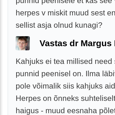
punnid peenisele et kas see 
herpes v miskit muud sest e
sellist asja olnud kunagi?
Vastas dr Margus
Kahjuks ei tea millised need 
punnid peenisel on. Ilma läb
pole võimalik siis kahjuks aid
Herpes on õnneks suhteliselt
haigus - muud eesnaha põle