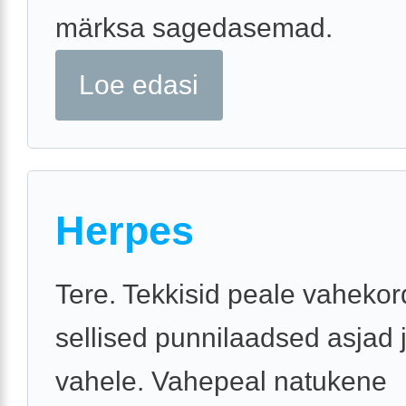
märksa sagedasemad.
Loe edasi
Herpes
Tere. Tekkisid peale vaheko
sellised punnilaadsed asjad 
vahele. Vahepeal natukene