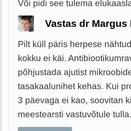
Või pidi see tulema elukaasl
Vastas dr Margus
Pilt küll päris herpese nähtu
kokku ei käi. Antibiootikumra
põhjustada ajutist mikroobid
tasakaalunihet kehas. Kui p
3 päevaga ei kao, soovitan ki
meestearsti vastuvõtule tulla. 