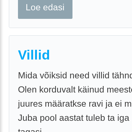
Loe edasi
Villid
Mida võiksid need villid täh
Olen korduvalt käinud meest
juures määratkse ravi ja ei mi
Juba pool aastat tuleb ta iga
tagasi.