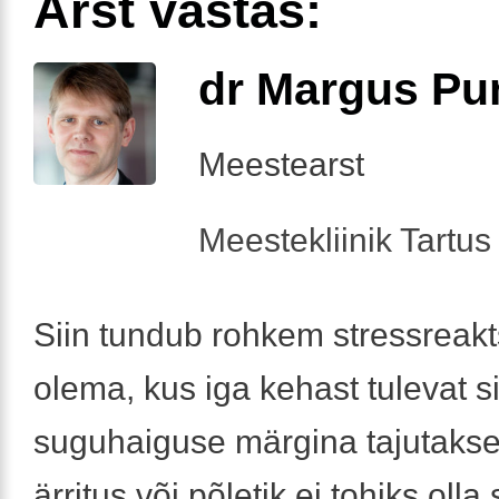
Arst vastas:
dr Margus Pu
Meestearst
Meestekliinik Tartus 
Siin tundub rohkem stressreak
olema, kus iga kehast tulevat s
suguhaiguse märgina tajutakse
ärritus või põletik ei tohiks olla