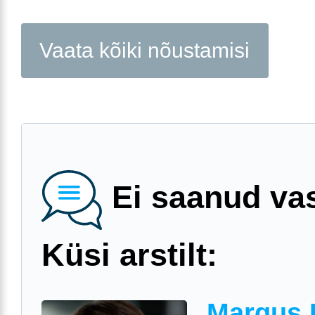
Vaata kõiki nõustamisi
Ei saanud va
Küsi arstilt:
Margus 