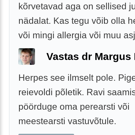
kõrvetavad aga on sellised j
nädalat. Kas tegu võib olla 
või mingi allergia või muu a
Vastas dr Margus
Herpes see ilmselt pole. Pig
reievoldi põletik. Ravi saami
pöörduge oma perearsti või
meestearsti vastuvõtule.