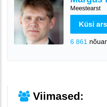
Meestearst
Küsi arst
6 861
nõuan
Viimased: