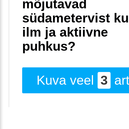
mõjutavad
südametervist k
ilm ja aktiivne
puhkus?
Kuva veel
3
art