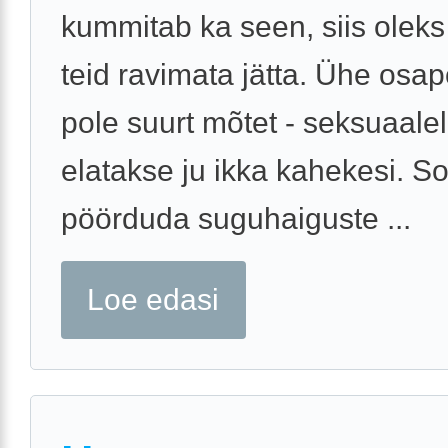
kummitab ka seen, siis oleks 
teid ravimata jätta. Ühe osap
pole suurt mõtet - seksuaale
elatakse ju ikka kahekesi. S
pöörduda suguhaiguste ...
Loe edasi