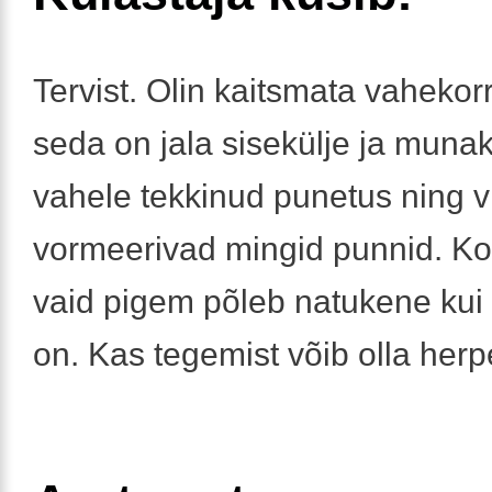
Tervist. Olin kaitsmata vahekor
seda on jala sisekülje ja munak
vahele tekkinud punetus ning v
vormeerivad mingid punnid. Ko
vaid pigem põleb natukene kui
on. Kas tegemist võib olla her