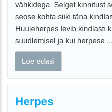
vähkidega. Selget kinnitust s
seose kohta siiki täna kindlast
Huuleherpes levib kindlasti 
suudlemisel ja kui herpese ..
Loe edasi
Herpes