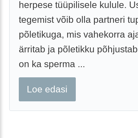
herpese tüüpilisele kulule. U
tegemist võib olla partneri tu
põletikuga, mis vahekorra aja
ärritab ja põletikku põhjusta
on ka sperma ...
Loe edasi